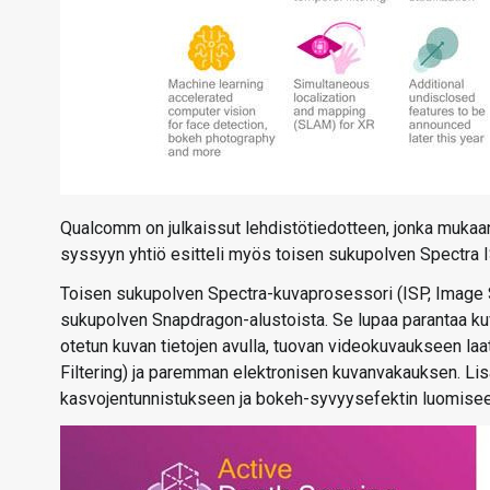
Qualcomm on julkaissut lehdistötiedotteen, jonka mukaa
syssyyn yhtiö esitteli myös toisen sukupolven Spectra 
Toisen sukupolven Spectra-kuvaprosessori (ISP, Image
sukupolven Snapdragon-alustoista. Se lupaa parantaa k
otetun kuvan tietojen avulla, tuovan videokuvaukseen l
Filtering) ja paremman elektronisen kuvanvakauksen. Li
kasvojentunnistukseen ja bokeh-syvyysefektin luomisee