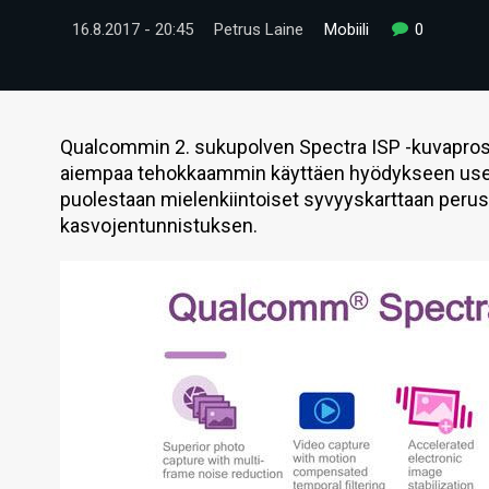
16.8.2017 - 20:45
Petrus Laine
Mobiili
0
Qualcommin 2. sukupolven Spectra ISP -kuvaprose
aiempaa tehokkaammin käyttäen hyödykseen usea
puolestaan mielenkiintoiset syvyyskarttaan perus
kasvojentunnistuksen.