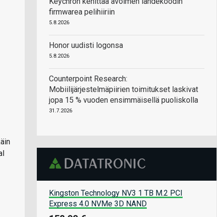
Keychron kehittää avoimen lähdekoodin
firmwarea pelihiiriin
5.8.2026
Honor uudisti logonsa
5.8.2026
Counterpoint Research:
Mobiilijärjestelmäpiirien toimitukset laskivat
jopa 15 % vuoden ensimmäisellä puoliskolla
31.7.2026
äin
al
Kingston Technology NV3 1 TB M.2 PCI
Express 4.0 NVMe 3D NAND