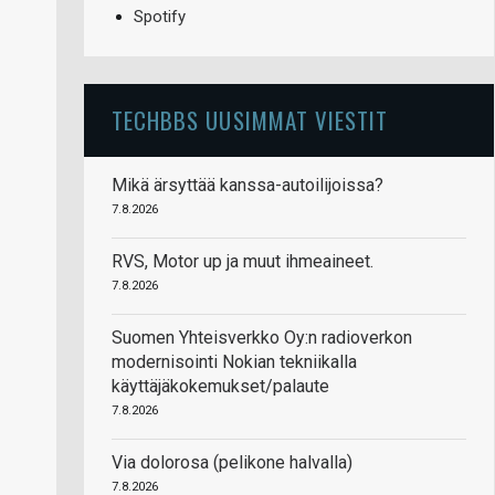
Spotify
TECHBBS UUSIMMAT VIESTIT
Mikä ärsyttää kanssa-autoilijoissa?
7.8.2026
RVS, Motor up ja muut ihmeaineet.
7.8.2026
Suomen Yhteisverkko Oy:n radioverkon
modernisointi Nokian tekniikalla
käyttäjäkokemukset/palaute
7.8.2026
Via dolorosa (pelikone halvalla)
7.8.2026