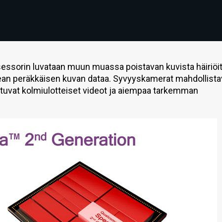
ssorin luvataan muun muassa poistavan kuvista häiriöi
n peräkkäisen kuvan dataa. Syvyyskamerat mahdollista
tuvat kolmiulotteiset videot ja aiempaa tarkemman