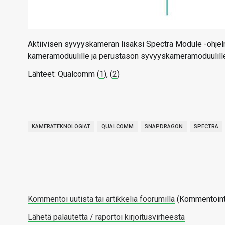
Aktiivisen syvyyskameran lisäksi Spectra Module -ohjelma
kameramoduulille ja perustason syvyyskameramoduulill
Lähteet: Qualcomm (
1
), (
2
)
KAMERATEKNOLOGIAT
QUALCOMM
SNAPDRAGON
SPECTRA
Kommentoi uutista tai artikkelia foorumilla
(Kommentointi
Lähetä palautetta / raportoi kirjoitusvirheestä