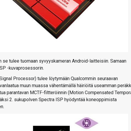
n se tulee tuomaan syvyyskameran Android-laitteisiin. Samaan
ISP -kuvaprosessorin.
 Signal Processor) tulee löytymään Qualcommin seuraavan
uvanlaatua muun muassa vähentämällä häiriöitä useamman peräkk
aatua parantavan MCTF-filtteröinnin (Motion Compensated Tempor
säksi 2. sukupolven Spectra ISP hyödyntää koneoppimista
n.