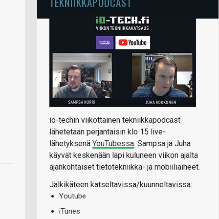
TEKNIIKKAPODCAST
io-techin viikottainen tekniikkapodcast
lähetetään perjantaisin klo 15 live-
lähetyksenä
YouTubessa
. Sampsa ja Juha
käyvät keskenään läpi kuluneen viikon ajalta
ajankohtaiset tietotekniikka- ja mobiiliaiheet.
Jälkikäteen katseltavissa/kuunneltavissa:
Youtube
iTunes