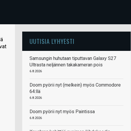
tä
UUTISIA LYHYESTI
vat
Samsungin huhutaan tiputtavan Galaxy S27
Ultrasta neljännen takakameran pois
6.8.2026
Doom pyörii nyt (melkein) myös Commodore
64:llä
6.8.2026
Doom pyörii nyt myös Paintissa
6.8.2026