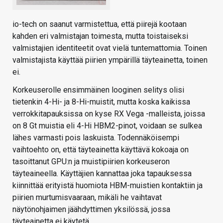
io-tech on saanut varmistettua, että piirejä kootaan
kahden eri valmistajan toimesta, mutta toistaiseksi
valmistajien identiteetit ovat vielä tuntemattomia. Toinen
valmistajista käyttää piirien ympärillä täyteainetta, toinen
ei.
Korkeuserolle ensimmäinen looginen selitys olisi
tietenkin 4-Hi- ja 8-Hi-muistit, mutta koska kaikissa
verrokkitapauksissa on kyse RX Vega -malleista, joissa
on 8 Gt muistia eli 4-Hi HBM2-pinot, voidaan se sulkea
lähes varmasti pois laskuista. Todennäköisempi
vaihtoehto on, että täyteainetta käyttävä kokoaja on
tasoittanut GPU:n ja muistipiirien korkeuseron
täyteaineella. Käyttäjien kannattaa joka tapauksessa
kiinnittää erityistä huomiota HBM-muistien kontaktiin ja
piirien murtumisvaaraan, mikäli he vaihtavat
näytönohjaimen jäähdyttimen yksilössä, jossa
täyteainetta ei käytetä.