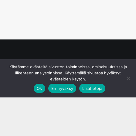
© S&J Media Oy
Käytämme evästeitä sivuston toiminnoissa, ominaisuuksissa ja
liikenteen analysoinnissa. Käyttämällä sivustoa hyväksyt
evästeiden käytön.
Ok
En hyväksy
Lisätietoja
;