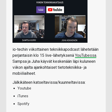
io-techin viikottainen tekniikkapodcast lähetetään
perjantaisin klo 15 live-lähetyksenä
YouTubessa
.
Sampsa ja Juha käyvät keskenään läpi kuluneen
viikon ajalta ajankohtaiset tietotekniikka- ja
mobiiliaiheet.
Jälkikäteen katseltavissa/kuunneltavissa:
Youtube
iTunes
Spotify