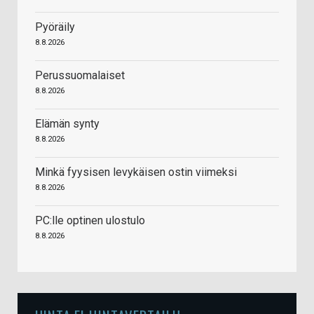
Pyöräily
8.8.2026
Perussuomalaiset
8.8.2026
Elämän synty
8.8.2026
Minkä fyysisen levykäisen ostin viimeksi
8.8.2026
PC:lle optinen ulostulo
8.8.2026