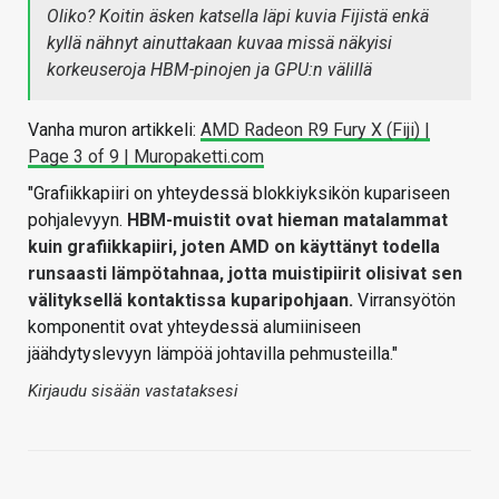
Oliko? Koitin äsken katsella läpi kuvia Fijistä enkä
kyllä nähnyt ainuttakaan kuvaa missä näkyisi
korkeuseroja HBM-pinojen ja GPU:n välillä
Vanha muron artikkeli:
AMD Radeon R9 Fury X (Fiji) |
Page 3 of 9 | Muropaketti.com
"Grafiikkapiiri on yhteydessä blokkiyksikön kupariseen
pohjalevyyn.
HBM-muistit ovat hieman matalammat
kuin grafiikkapiiri, joten AMD on käyttänyt todella
runsaasti lämpötahnaa, jotta muistipiirit olisivat sen
välityksellä kontaktissa kuparipohjaan.
Virransyötön
komponentit ovat yhteydessä alumiiniseen
jäähdytyslevyyn lämpöä johtavilla pehmusteilla."
Kirjaudu sisään vastataksesi