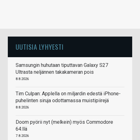
UUTISIA LYHYESTI
Samsungin huhutaan tiputtavan Galaxy S27
Ultrasta neljännen takakameran pois
8.8.2026
Tim Culpan: Applella on miljardin edestä iPhone-
puhelinten siruja odottamassa muistipiirejä
8.8.2026
Doom pyörii nyt (melkein) myös Commodore
64:llä
7.8.2026