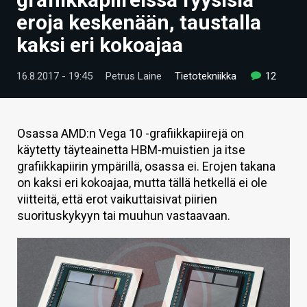
ARTIKKELIT
eroja keskenään, taustalla
kaksi eri kokoajaa
VIDEOT
TECHBBS
16.8.2017 - 19:45
Petrus Laine
Tietotekniikka
12
TIETOA
HINTA.FI
Osassa AMD:n Vega 10 -grafiikkapiirejä on
käytetty täyteainetta HBM-muistien ja itse
KAUPPA
grafiikkapiirin ympärillä, osassa ei. Erojen takana
on kaksi eri kokoajaa, mutta tällä hetkellä ei ole
VAIHDA TEEMA
viitteitä, että erot vaikuttaisivat piirien
suorituskykyyn tai muuhun vastaavaan.
HAKU