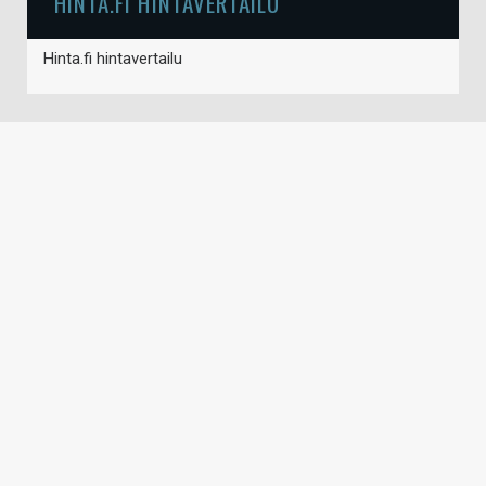
HINTA.FI HINTAVERTAILU
Hinta.fi hintavertailu