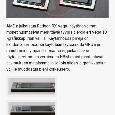
AMD:n julkaistua Radeon RX Vega -näytönohjaimet
monet huomasivat merkittäviä fyysisiä eroja eri Vega 10
-grafiikkapiirien välillä. Käytännössä piirejä on
kahdenlaisia: osassa käytetään täyteainetta GPU:n ja
muistipiirien ympärillä, osassa ei, jonka lisäksi
täyteaineettomien versioiden HBM-muistipinot istuvat
aavistuksen matalammalla, jolloin niiden ja grafiikkapiirin
välille muodostuu pieni korkeusero.