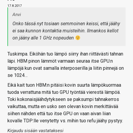
17.8.2017
Anvi
Onko tässä nyt tosiaan semmoinen keissi, että jäähy
ei saa kunnon kontaktia muisteihin. Ilmankos kellot
on jääny alle 1 GHz nopeuden
Tuskimpa. Eiköhän tuo lämpö siirry ihan riittävästi tahnan
läpi. HBM pinon lämmöt varmaan seuraa itse GPU:n
lämpöjä kun ovat samalla interposerilla ja liitin pinnejä on
se 1024…
Eikä kait tuon HBM:n pitäisi kovin suurta lämpökuormaa
tuoda verrattuna mitä tuo GPU työntää vierestä lämpöä.
Toki kokonaisjäähdytykseen se paksumpi tahnakerros
vaikuttaa, mutta en usko sen olevan kovin merkittävää
siihen nähden että tuo itse GPU on vaan aivan liian
kovalle TDP:lle venytetty vs. mihin tuo refu jäähy pystyy.
Kirjaudu sisään vastataksesi