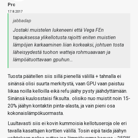
Prc
17.8.2017
jabbadap
Jostaki muistelen lukeneeni että Vega FEn
tapauksessa ylikellotusta rajoitti eniten muistien
lämpöjen karkaaminen liian korkeaksi, johtuen tosta
läheisyydestä tuohon watteja rohmuaavaan ja
lämpöätuottavaan gpuhun…
Tuosta päätellen siis sillä pienellä välillä + tahnalla ei
sinänsä olisi suurta merkitystä, vaan GPU vaan paistuu
liikaa noilla kelloilla eikä refu jäähy pysty jäähdyttämään.
Sinänsä kuulosstaisi fiksulta.. olisiko nuo muistit noin 15-
20% jäähyn kontaktin pinta-alasta, ja vain pieni osa
kokonaislämpökuormasta.
Luultavasti siis ei kovin kummoisia kellotuseroja ole eri
tavalla kasattujen korttien välillä. Tosin eipä taida jäähyn