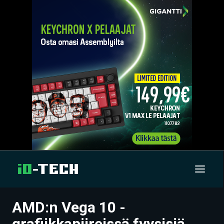
AMD:n Vega 10 -
UUTISET
grafiikkapiireissä fyysisiä