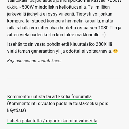
vaihtokaan paljoa auttaa jos lämpökuorma kasvaa ~250W
äkkiä ~500W miedollakin kelloituksella. Ts.. millään
järkevällä jäähyllä ei pysy viileänä. Tietysti voi jonkun
kompura tai staged kompura himmelin kasailla, mutta
sillä rahalla voi sitten ihan huoletta ostaa sen 1080 TI:n ja
sitten vielä uuden kortin kun tulee markkinoille. =)
Itsehän tosin vasta pohdin että kituuttaisiko 280X:llä
vielä tämän generaation yli ja odottelisi voltaa/navia.
Kirjaudu sisään vastataksesi
Kommentoi uutista tai artikkelia foorumilla
(Kommentointi sivuston puolella toistakseksi pois
käytöstä)
Lähetä palautetta / raportoi kirjoitusvirheestä