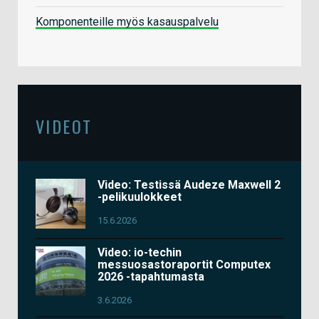
Komponenteille myös kasauspalvelu
VIDEOT
Video: Testissä Audeze Maxwell 2
-pelikuulokkeet
15.6.2026
Video: io-techin
messuosastoraportit Computex
2026 -tapahtumasta
3.6.2026