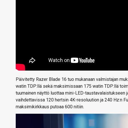
Päivitetty Razer Blade 16 tuo mukanaan valmistajan mu
watin TDP:llä sekä maksimissaan 175 watin TDP:llä toi
tuumainen näyttö luottaa mini-LED-taustavalaistukseen ja
vaihdettavissa 120 hertsin 4K-resoluution ja 240 Hz:n Ful
maksimikirkkaus putoaa 600 nitiin.