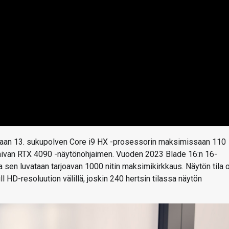
kaan 13. sukupolven Core i9 HX -prosessorin maksimissaan 110
mivan RTX 4090 -näytönohjaimen. Vuoden 2023 Blade 16:n 16-
 sen luvataan tarjoavan 1000 nitin maksimikirkkaus. Näytön tila 
l HD-resoluution välillä, joskin 240 hertsin tilassa näytön