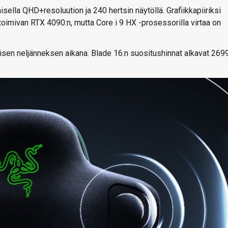
ella QHD+resoluution ja 240 hertsin näytöllä. Grafiikkapiiriksi
imivan RTX 4090:n, mutta Core i 9 HX -prosessorilla virtaa on
en neljänneksen aikana. Blade 16:n suositushinnat alkavat 269