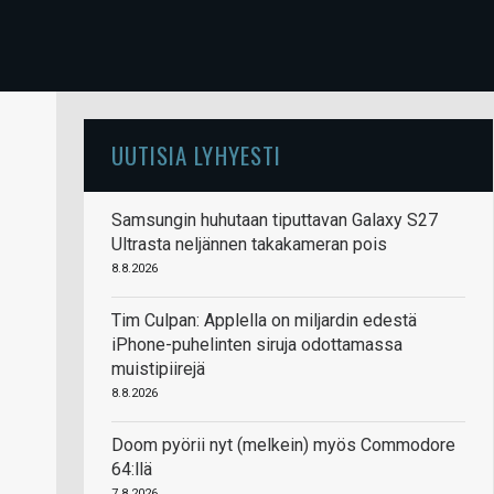
UUTISIA LYHYESTI
Samsungin huhutaan tiputtavan Galaxy S27
Ultrasta neljännen takakameran pois
8.8.2026
Tim Culpan: Applella on miljardin edestä
iPhone-puhelinten siruja odottamassa
muistipiirejä
8.8.2026
Doom pyörii nyt (melkein) myös Commodore
64:llä
7.8.2026