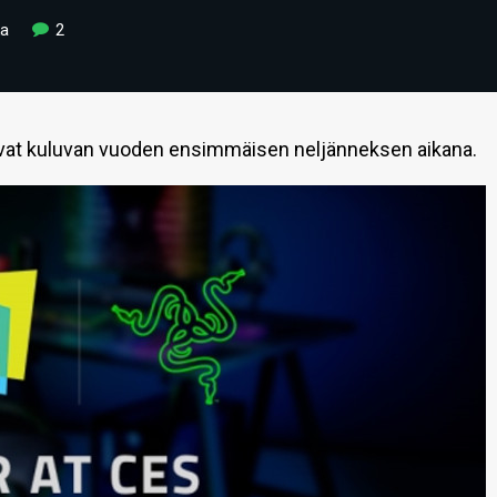
ka
2
uvat kuluvan vuoden ensimmäisen neljänneksen aikana.