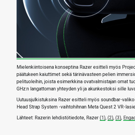
Mielenkiintoisena konseptina Razer esitteli myös Project 
päätukeen kaiuttimet sekä tärinävasteen pelien immersio
pelituoleihin, joista esimerkkina ovatvalmistajan omat t
GHz:n langattoman yhteyden yli ja akunkestoksi sille luva
Uutuusjulkistuksina Razer esitteli myös soundbar-valik
Head Strap System -vaihtohihnan Meta Quest 2 VR-lasie
Lähteet: Razerin lehdistötiedote, Razer
(1)
,
(2)
,
(3)
,
Enga