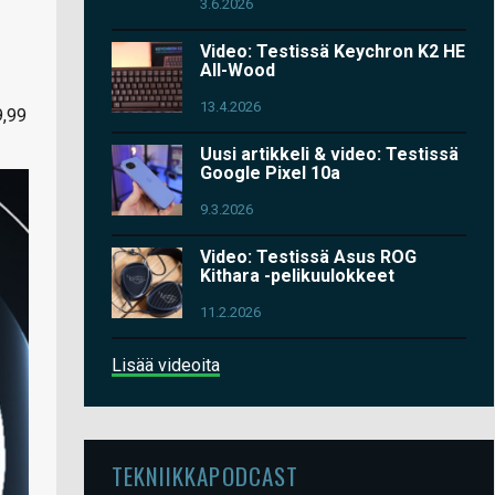
3.6.2026
Video: Testissä Keychron K2 HE
All-Wood
13.4.2026
9,99
Uusi artikkeli & video: Testissä
Google Pixel 10a
9.3.2026
Video: Testissä Asus ROG
Kithara -pelikuulokkeet
11.2.2026
Lisää videoita
TEKNIIKKAPODCAST