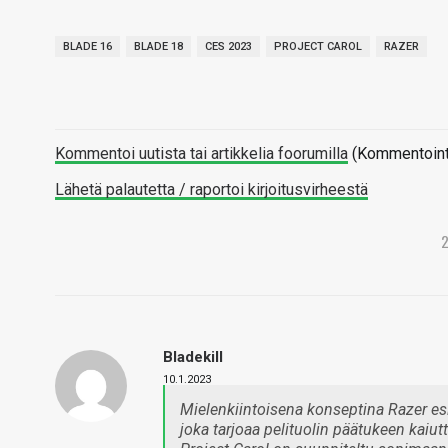
BLADE 16
BLADE 18
CES 2023
PROJECT CAROL
RAZER
Kommentoi uutista tai artikkelia foorumilla
(Kommentointi 
Lähetä palautetta / raportoi kirjoitusvirheestä
Bladekill
10.1.2023
Mielenkiintoisena konseptina Razer esit
joka tarjoaa pelituolin päätukeen kaiu