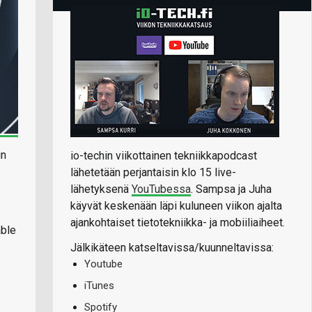
in
io-techin viikottainen tekniikkapodcast
lähetetään perjantaisin klo 15 live-
lähetyksenä
YouTubessa
. Sampsa ja Juha
käyvät keskenään läpi kuluneen viikon ajalta
ajankohtaiset tietotekniikka- ja mobiiliaiheet.
able
Jälkikäteen katseltavissa/kuunneltavissa:
Youtube
iTunes
Spotify