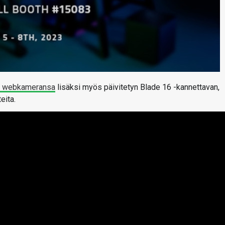
n webkameransa
lisäksi myös päivitetyn Blade 16 -kannettavan,
eita.