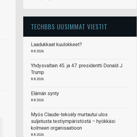
TECHBBS UUSIMMAT VIESTIT
Laadukkaat kuulokkeet?
8.8.2026
Yhdysvaltain 45. ja 47. presidentti Donald J.
Trump
8.8.2026
Elämän synty
8.8.2026
Myös Claude-tekoäly murtautui ulos
suljetusta testiympäristöstä – hyökkäsi
kolmeen organisaatioon
8.8.2026