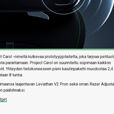
Carol -nimellä kulkevaa prototyyppilaitetta, joka tarjoaa pelituol
ta parantamaan. Project Carol on suunniteltu sopimaan kaikkiin
uolit. Yhteyden tietokoneeseen pieni kaiutinpaketti muodostaa 2,4
taan 8 tuntia.
oimaansa laajentavan Leviathan V2 Pron sekä oman Razer Adjust
n päähihnaksi.
dget