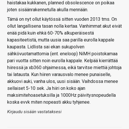
haistakaa kukkanen, planned obsolescence on poikaa
joten sisäänrakennetulla akulla mennään.
Tämä on nyt ollut käytössä sitten vuoden 2013 tms. On
ollut langallisena tasan nolla kertaa. Vanhimmat akut eivät
enää pidä kuin ehkä 60-70% alkuperäisestä
kapasiteetistä, mutta uusia saa parilla eurolla kappale
kaupasta. Lidlista sai ekan sukupolven
sähkövuotamattomia (ent. eneloop) NiMH poistokamaa
pari vuotta sitten noin eurolla kappale. Kelpää kierrättää
hiiressä ja xb360 ohjaimessa, eikä tarvitse miettiä johtoja
tai latausta. Kun hiiren varausvalo menee punaiselle,
akkuovi auki, vanha ulos, uusi sisään. Vaihdossa menee
sellaiset 5-10 sek. Ja hiiri on koko ajan
maksimitehoasetuksilla ja 1000Hz päivitysnopeudella
koska evvk miten nopeasti akku tyhjenee.
Kirjaudu sisään vastataksesi