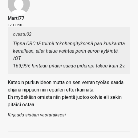
Marti77
12.11.2019
ovastu02
Tippa CRC:tä toimii tekohengityksenä pari kuukautta
kerrallaan, ellet halua vaihtaa parin euron kytkintä.
/OT
169,99€ hintaan pitäisi saada pidempi takuu kuin 2v.
Katsoin purkuvideon mutta on sen verran työläs saada
ehjänä nippuun niin epäilen ettei kannata.
En myöskään omista niin pientä juotoskolvia eli sekin
pitäisi ostaa.
Kirjaudu sisään vastataksesi