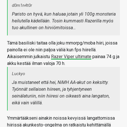
d0m1n4t0r
Paristo on hyvä, kun haluaa jotain yli 100g monsteria
heilutella kädellään. Tosin kummasti Razerilla myös
tuo akullinen on hirviömitoissa…
Tämä basiliski taitaa olla joku mmorpg/moba hiiri, joissa
painolla ei ole niin paljoa väliä kun fps hiirellä.
Aikaisemmin julkaistu
Razer Viper ultimate
painaa 74 g ja
akku kestää ilman valoja 70 h.
Luckyo
Ja muistaneet että hei, NiMH AA-akut on keksitty.
Työnnät sellaisen hiireen, ja tyhjentyneen
seinälaturiin, niin hiiresi on oikeasti aina langaton,
eikä vain välillä.
Ymmärtääkseni ainakin noissa kevyissä langattomissa
hiirissä akunkesto-ongelma on ratkaistu kehittämällä