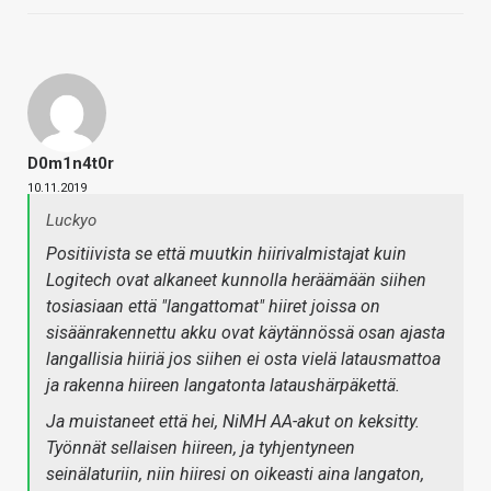
D0m1n4t0r
10.11.2019
Luckyo
Positiivista se että muutkin hiirivalmistajat kuin
Logitech ovat alkaneet kunnolla heräämään siihen
tosiasiaan että "langattomat" hiiret joissa on
sisäänrakennettu akku ovat käytännössä osan ajasta
langallisia hiiriä jos siihen ei osta vielä latausmattoa
ja rakenna hiireen langatonta lataushärpäkettä.
Ja muistaneet että hei, NiMH AA-akut on keksitty.
Työnnät sellaisen hiireen, ja tyhjentyneen
seinälaturiin, niin hiiresi on oikeasti aina langaton,