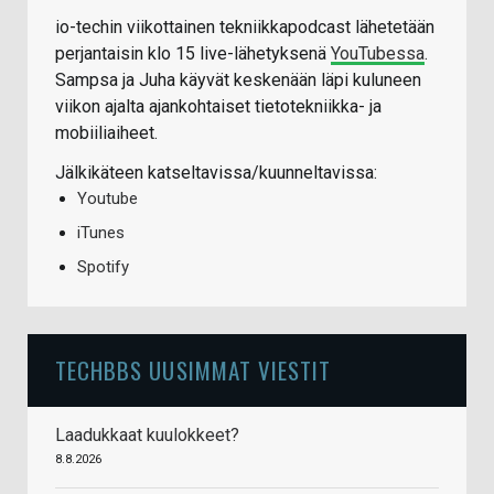
io-techin viikottainen tekniikkapodcast lähetetään
perjantaisin klo 15 live-lähetyksenä
YouTubessa
.
Sampsa ja Juha käyvät keskenään läpi kuluneen
viikon ajalta ajankohtaiset tietotekniikka- ja
mobiiliaiheet.
Jälkikäteen katseltavissa/kuunneltavissa:
Youtube
iTunes
Spotify
TECHBBS UUSIMMAT VIESTIT
Laadukkaat kuulokkeet?
8.8.2026