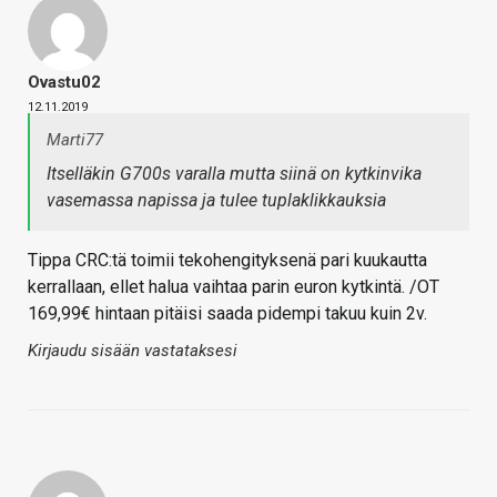
Ovastu02
12.11.2019
Marti77
Itselläkin G700s varalla mutta siinä on kytkinvika
vasemassa napissa ja tulee tuplaklikkauksia
Tippa CRC:tä toimii tekohengityksenä pari kuukautta
kerrallaan, ellet halua vaihtaa parin euron kytkintä. /OT
169,99€ hintaan pitäisi saada pidempi takuu kuin 2v.
Kirjaudu sisään vastataksesi