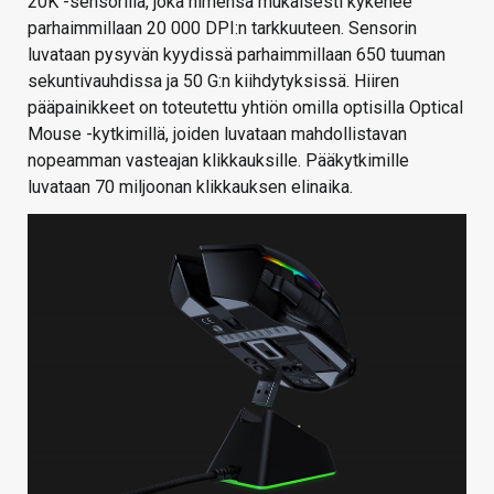
20K -sensorilla, joka nimensä mukaisesti kykenee
parhaimmillaan 20 000 DPI:n tarkkuuteen. Sensorin
luvataan pysyvän kyydissä parhaimmillaan 650 tuuman
sekuntivauhdissa ja 50 G:n kiihdytyksissä. Hiiren
pääpainikkeet on toteutettu yhtiön omilla optisilla Optical
Mouse -kytkimillä, joiden luvataan mahdollistavan
nopeamman vasteajan klikkauksille. Pääkytkimille
luvataan 70 miljoonan klikkauksen elinaika.