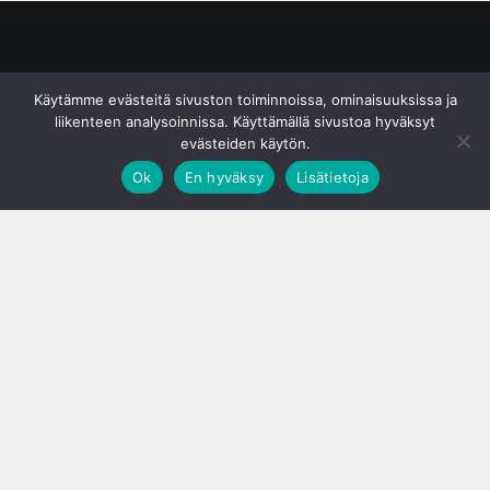
© S&J Media Oy
Käytämme evästeitä sivuston toiminnoissa, ominaisuuksissa ja
liikenteen analysoinnissa. Käyttämällä sivustoa hyväksyt
evästeiden käytön.
Ok
En hyväksy
Lisätietoja
;