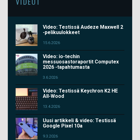
VIDEOT
Video: Testissä Audeze Maxwell 2
-pelikuulokkeet
15.6.2026
Video: io-techin
messuosastoraportit Computex
2026 -tapahtumasta
3.6.2026
Video: Testissä Keychron K2 HE
All-Wood
13.4.2026
Uusi artikkeli & video: Testissä
Google Pixel 10a
9.3.2026