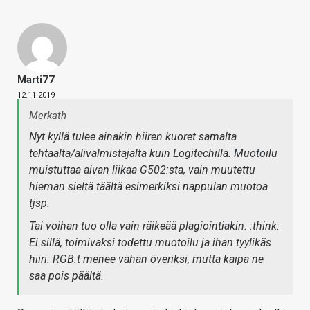
Marti77
12.11.2019
Merkath
Nyt kyllä tulee ainakin hiiren kuoret samalta
tehtaalta/alivalmistajalta kuin Logitechillä. Muotoilu
muistuttaa aivan liikaa G502:sta, vain muutettu
hieman sieltä täältä esimerkiksi nappulan muotoa
tjsp.
Tai voihan tuo olla vain räikeää plagiointiakin. :think:
Ei sillä, toimivaksi todettu muotoilu ja ihan tyylikäs
hiiri. RGB:t menee vähän överiksi, mutta kaipa ne
saa pois päältä.