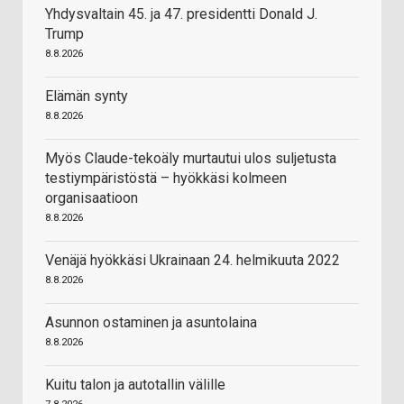
Yhdysvaltain 45. ja 47. presidentti Donald J.
Trump
8.8.2026
Elämän synty
8.8.2026
Myös Claude-tekoäly murtautui ulos suljetusta
testiympäristöstä – hyökkäsi kolmeen
organisaatioon
8.8.2026
Venäjä hyökkäsi Ukrainaan 24. helmikuuta 2022
8.8.2026
Asunnon ostaminen ja asuntolaina
8.8.2026
Kuitu talon ja autotallin välille