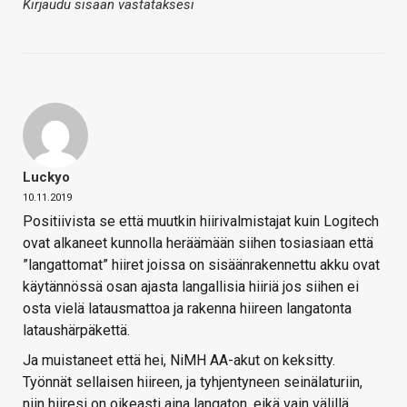
Kirjaudu sisään vastataksesi
Luckyo
10.11.2019
Positiivista se että muutkin hiirivalmistajat kuin Logitech
ovat alkaneet kunnolla heräämään siihen tosiasiaan että
”langattomat” hiiret joissa on sisäänrakennettu akku ovat
käytännössä osan ajasta langallisia hiiriä jos siihen ei
osta vielä latausmattoa ja rakenna hiireen langatonta
lataushärpäkettä.
Ja muistaneet että hei, NiMH AA-akut on keksitty.
Työnnät sellaisen hiireen, ja tyhjentyneen seinälaturiin,
niin hiiresi on oikeasti aina langaton, eikä vain välillä.