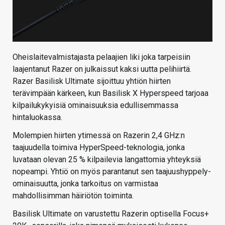
Oheislaitevalmistajasta pelaajien liki joka tarpeisiin
laajentanut Razer on julkaissut kaksi uutta pelihiirtä.
Razer Basilisk Ultimate sijoittuu yhtiön hiirten
terävimpään kärkeen, kun Basilisk X Hyperspeed tarjoaa
kilpailukykyisiä ominaisuuksia edullisemmassa
hintaluokassa.
Molempien hiirten ytimessä on Razerin 2,4 GHz:n
taajuudella toimiva HyperSpeed-teknologia, jonka
luvataan olevan 25 % kilpailevia langattomia yhteyksiä
nopeampi. Yhtiö on myös parantanut sen taajuushyppely-
ominaisuutta, jonka tarkoitus on varmistaa
mahdollisimman häiriötön toiminta.
Basilisk Ultimate on varustettu Razerin optisella Focus+