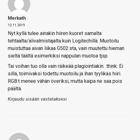
Merkath
12.11.2019
Nyt kyllä tulee ainakin hiiren kuoret samalta
tehtaalta/alivalmistajalta kuin Logitechillä. Muotoilu
muistuttaa aivan liikaa G502:sta, vain muutettu hieman
sieltä täältä esimerkiksi nappulan muotoa tjsp.
Tai voihan tuo olla vain räikeää plagiointiakin. :think: Ei
sillä, toimivaksi todettu muotoilu ja ihan tyylikäs hiiri.
RGB:t menee vähän överiksi, mutta kaipa ne saa pois
päältä.
Kirjaudu sisään vastataksesi