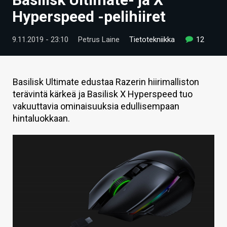
ARTIKKELIT
Hyperspeed -pelihiiret
VIDEOT
9.11.2019 - 23:10
Petrus Laine
Tietotekniikka
12
TECHBBS
TIETOA
Basilisk Ultimate edustaa Razerin hiirimalliston
terävintä kärkeä ja Basilisk X Hyperspeed tuo
HINTA.FI
vakuuttavia ominaisuuksia edullisempaan
hintaluokkaan.
KAUPPA
VAIHDA TEEMA
HAKU