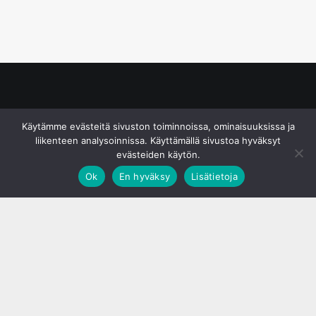
© S&J Media Oy
Käytämme evästeitä sivuston toiminnoissa, ominaisuuksissa ja
liikenteen analysoinnissa. Käyttämällä sivustoa hyväksyt
evästeiden käytön.
Ok
En hyväksy
Lisätietoja
;