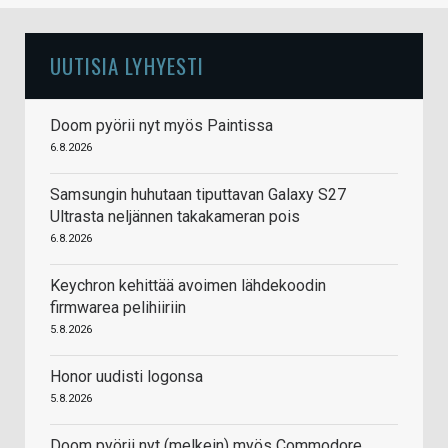
UUTISIA LYHYESTI
Doom pyörii nyt myös Paintissa
6.8.2026
Samsungin huhutaan tiputtavan Galaxy S27
Ultrasta neljännen takakameran pois
6.8.2026
Keychron kehittää avoimen lähdekoodin
firmwarea pelihiiriin
5.8.2026
Honor uudisti logonsa
5.8.2026
Doom pyörii nyt (melkein) myös Commodore