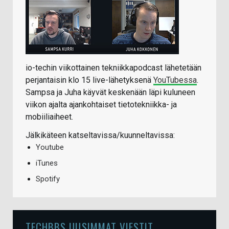
io-techin viikottainen tekniikkapodcast lähetetään
perjantaisin klo 15 live-lähetyksenä
YouTubessa
.
Sampsa ja Juha käyvät keskenään läpi kuluneen
viikon ajalta ajankohtaiset tietotekniikka- ja
mobiiliaiheet.
Jälkikäteen katseltavissa/kuunneltavissa:
Youtube
iTunes
Spotify
TECHBBS UUSIMMAT VIESTIT