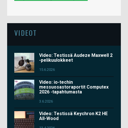
VIDEOT
Video: Testissä Audeze Maxwell 2
-pelikuulokkeet
15.6.2026
Video: io-techin
messuosastoraportit Computex
2026 -tapahtumasta
3.6.2026
Video: Testissä Keychron K2 HE
All-Wood
13.4.2026