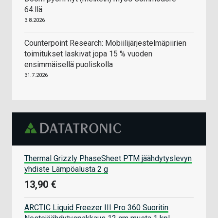
64:llä
3.8.2026
Counterpoint Research: Mobiilijärjestelmäpiirien
toimitukset laskivat jopa 15 % vuoden
ensimmäisellä puoliskolla
31.7.2026
Thermal Grizzly PhaseSheet PTM jäähdytyslevyn
yhdiste Lämpöalusta 2 g
13,90 €
ARCTIC Liquid Freezer III Pro 360 Suoritin