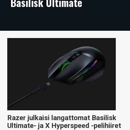
Basilisk Ultimate
ARTIKKELIT
VIDEOT
TECHBBS
TIETOA
HINTA.FI
KAUPPA
VAIHDA TEEMA
HAKU
Razer julkaisi langattomat Basilisk
Ultimate- ja X Hyperspeed -pelihiiret