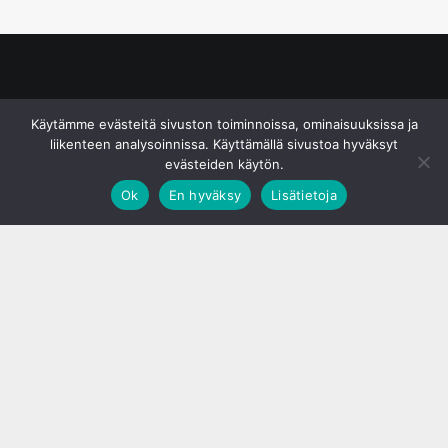
© S&J Media Oy
Käytämme evästeitä sivuston toiminnoissa, ominaisuuksissa ja
liikenteen analysoinnissa. Käyttämällä sivustoa hyväksyt
evästeiden käytön.
Ok
En hyväksy
Lisätietoja
;