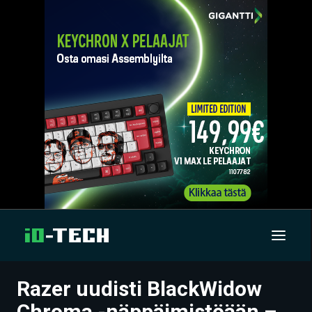
Razer uudisti BlackWidow
UUTISET
Chroma -näppäimistöään –