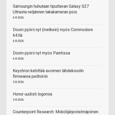
Samsungin huhutaan tiputtavan Galaxy S27
Ultrasta neljännen takakameran pois
6.8.2026
Doom pyörii nyt (melkein) myös Commodore
64:llä
6.8.2026
Doom pyörii nyt myös Paintissa
6.8.2026
Keychron kehittää avoimen lähdekoodin
firmwarea pelihiiriin
5.8.2026
Honor uudisti logonsa
5.8.2026
Counterpoint Research: Mobiilijärjestelmäpiirien