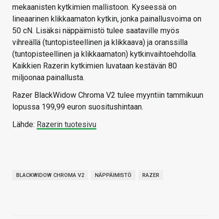
mekaanisten kytkimien mallistoon. Kyseessä on
lineaarinen klikkaamaton kytkin, jonka painallusvoima on
50 cN. Lisäksi näppäimistö tulee saataville myös
vihreällä (tuntopisteellinen ja klikkaava) ja oranssilla
(tuntopisteellinen ja klikkaamaton) kytkinvaihtoehdolla.
Kaikkien Razerin kytkimien luvataan kestävän 80
miljoonaa painallusta.
Razer BlackWidow Chroma V2 tulee myyntiin tammikuun
lopussa 199,99 euron suositushintaan.
Lähde:
Razerin tuotesivu
BLACKWIDOW CHROMA V2
NÄPPÄIMISTÖ
RAZER