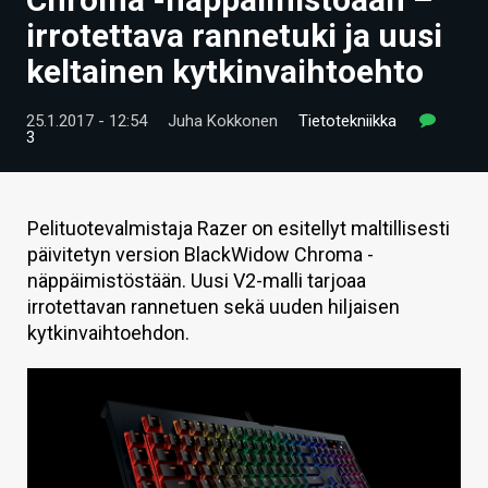
ARTIKKELIT
irrotettava rannetuki ja uusi
keltainen kytkinvaihtoehto
VIDEOT
TECHBBS
25.1.2017 - 12:54
Juha Kokkonen
Tietotekniikka
3
TIETOA
HINTA.FI
Pelituotevalmistaja Razer on esitellyt maltillisesti
päivitetyn version BlackWidow Chroma -
KAUPPA
näppäimistöstään. Uusi V2-malli tarjoaa
VAIHDA TEEMA
irrotettavan rannetuen sekä uuden hiljaisen
kytkinvaihtoehdon.
HAKU