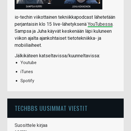
io-techin viikottainen tekniikkapodcast lähetetään
perjantaisin klo 15 live-lähetyksenä
YouTubessa
.
Sampsa ja Juha käyvät keskenään läpi kuluneen
viikon ajalta ajankohtaiset tietotekniikka- ja
mobiiliaiheet.
Jälkikäteen katseltavissa/kuunneltavissa:
Youtube
iTunes
Spotify
TECHBBS UUSIMMAT VIESTIT
Suosittele kirjaa