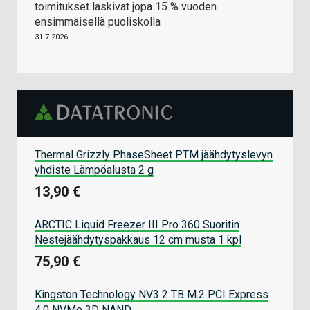
toimitukset laskivat jopa 15 % vuoden
ensimmäisellä puoliskolla
31.7.2026
Thermal Grizzly PhaseSheet PTM jäähdytyslevyn
yhdiste Lämpöalusta 2 g
13,90 €
ARCTIC Liquid Freezer III Pro 360 Suoritin
Nestejäähdytyspakkaus 12 cm musta 1 kpl
75,90 €
Kingston Technology NV3 2 TB M.2 PCI Express
4.0 NVMe 3D NAND