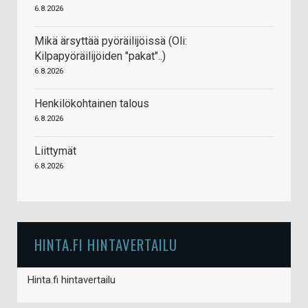
6.8.2026
Mikä ärsyttää pyöräilijöissä (Oli:
Kilpapyöräilijöiden "pakat"..)
6.8.2026
Henkilökohtainen talous
6.8.2026
Liittymät
6.8.2026
HINTA.FI HINTAVERTAILU
Hinta.fi hintavertailu