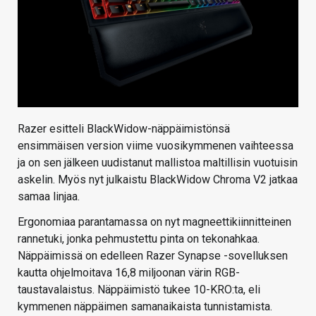
Razer esitteli BlackWidow-näppäimistönsä
ensimmäisen version viime vuosikymmenen vaihteessa
ja on sen jälkeen uudistanut mallistoa maltillisin vuotuisin
askelin. Myös nyt julkaistu BlackWidow Chroma V2 jatkaa
samaa linjaa.
Ergonomiaa parantamassa on nyt magneettikiinnitteinen
rannetuki, jonka pehmustettu pinta on tekonahkaa.
Näppäimissä on edelleen Razer Synapse -sovelluksen
kautta ohjelmoitava 16,8 miljoonan värin RGB-
taustavalaistus. Näppäimistö tukee 10-KRO:ta, eli
kymmenen näppäimen samanaikaista tunnistamista.