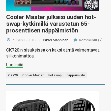
Cooler Master julkaisi uuden hot-
swap-kytkimillä varustetun 65-
prosenttisen näppäimistön
7.3.2023 - 13:06
/
Oskari Manninen
Kommentit (7)
CK720:n sisuksissa on kaksi ääntä vaimentavaa
silikonimattoa.
Lue lisää
CK720
Cooler Master
hot swap
näppäimistö