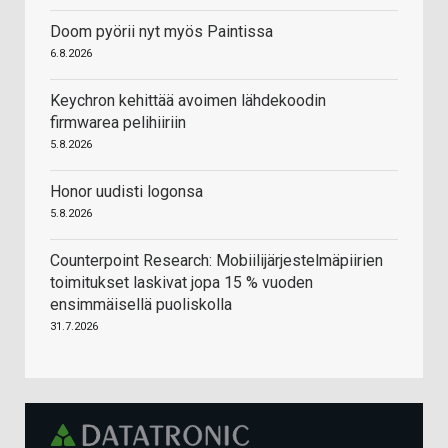
Doom pyörii nyt myös Paintissa
6.8.2026
Keychron kehittää avoimen lähdekoodin
firmwarea pelihiiriin
5.8.2026
Honor uudisti logonsa
5.8.2026
Counterpoint Research: Mobiilijärjestelmäpiirien
toimitukset laskivat jopa 15 % vuoden
ensimmäisellä puoliskolla
31.7.2026