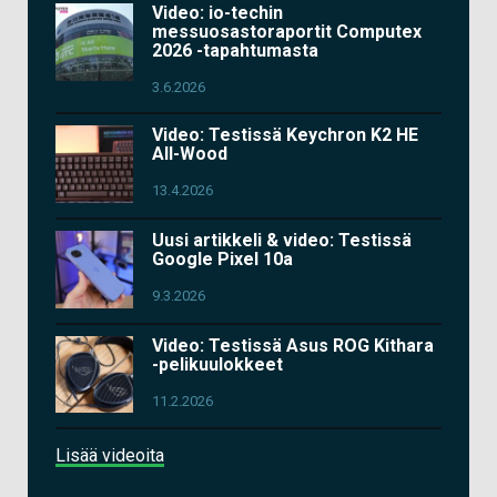
Video: io-techin
messuosastoraportit Computex
2026 -tapahtumasta
3.6.2026
Video: Testissä Keychron K2 HE
All-Wood
13.4.2026
Uusi artikkeli & video: Testissä
Google Pixel 10a
9.3.2026
Video: Testissä Asus ROG Kithara
-pelikuulokkeet
11.2.2026
Lisää videoita