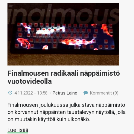
Finalmousen radikaali näppäimistö
vuotovideolla
4.11.2022 - 13:58
/
Petrus Laine
Kommentit (9)
Finalmousen joulukuussa julkaistava näppäimistö
on korvannut näppäinten taustalevyn näytöllä, jolla
on muutakin käyttöä kuin ulkonäkö.
Lue lisää