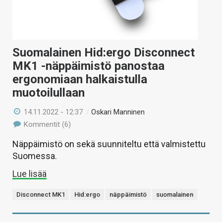
Suomalainen Hid:ergo Disconnect
MK1 -näppäimistö panostaa
ergonomiaan halkaistulla
muotoilullaan
14.11.2022 - 12:37
/
Oskari Manninen
Kommentit (6)
Näppäimistö on sekä suunniteltu että valmistettu
Suomessa.
Lue lisää
Disconnect MK1
Hid:ergo
näppäimistö
suomalainen