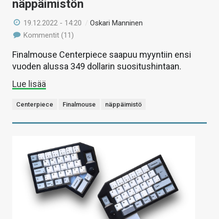
näppäimistön
19.12.2022 - 14:20
/
Oskari Manninen
Kommentit (11)
Finalmouse Centerpiece saapuu myyntiin ensi
vuoden alussa 349 dollarin suositushintaan.
Lue lisää
Centerpiece
Finalmouse
näppäimistö