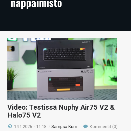
näppäimistö
ARTIKKELIT
VIDEOT
TECHBBS
TIETOA
HINTA.FI
KAUPPA
VAIHDA TEEMA
Video: Testissä Nuphy Air75 V2 &
HAKU
Halo75 V2
14.1.2026 - 11:18
/
Sampsa Kurri
Kommentit (0)