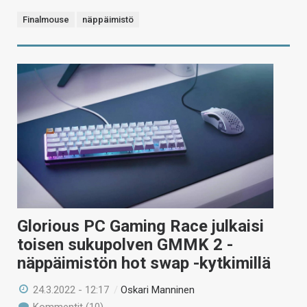
Finalmouse
näppäimistö
Glorious PC Gaming Race julkaisi
toisen sukupolven GMMK 2 -
näppäimistön hot swap -kytkimillä
24.3.2022 - 12:17
/
Oskari Manninen