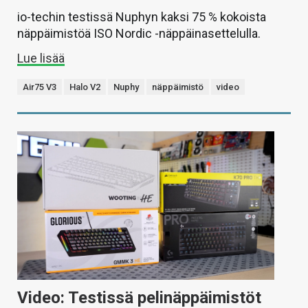
io-techin testissä Nuphyn kaksi 75 % kokoista
näppäimistöä ISO Nordic -näppäinasettelulla.
Lue lisää
Air75 V3
Halo V2
Nuphy
näppäimistö
video
Video: Testissä pelinäppäimistöt