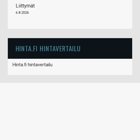
Liittymät
6.8.2026
HINTA.FI HINTAVERTAILU
Hinta.fi hintavertailu