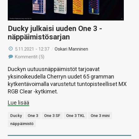
Ducky julkaisi uuden One 3 -
näppäimistösarjan
5.11.2021 - 12:37
/
Oskari Manninen
Kommentit (5)
Duckyn uutuusnäppäimistöt tarjoavat
yksinoikeudella Cherryn uudet 65 gramman
kytkentävoimalla varustetut tuntopisteelliset MX
RGB Clear -kytkimet.
Lue lisää
Ducky
One 3
One 3 SF
One 3 TKL
One 3 mini
näppäimistö