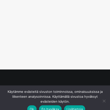
© S&J Media Oy
Käytämme evästeitä sivuston toiminnoissa, ominaisuuksissa ja
liikenteen analysoinnissa. Käyttämällä sivustoa hyväksyt
evästeiden käytön.
Ok
En hyväksy
Lisätietoja