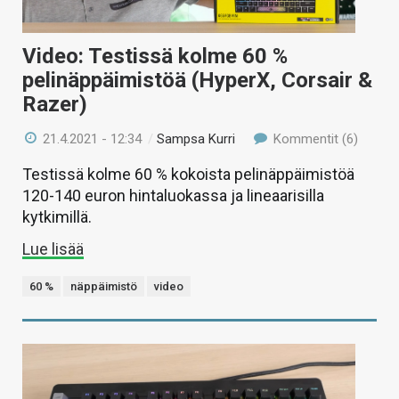
Video: Testissä kolme 60 %
pelinäppäimistöä (HyperX, Corsair &
Razer)
21.4.2021 - 12:34
/
Sampsa Kurri
Kommentit (6)
Testissä kolme 60 % kokoista pelinäppäimistöä
120-140 euron hintaluokassa ja lineaarisilla
kytkimillä.
Lue lisää
60 %
näppäimistö
video