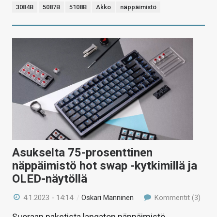
3084B
5087B
5108B
Akko
näppäimistö
Asukselta 75-prosenttinen
näppäimistö hot swap -kytkimillä ja
OLED-näytöllä
4.1.2023 - 14:14
/
Oskari Manninen
Kommentit (3)
Suoraan paketista langaton näppäimistö