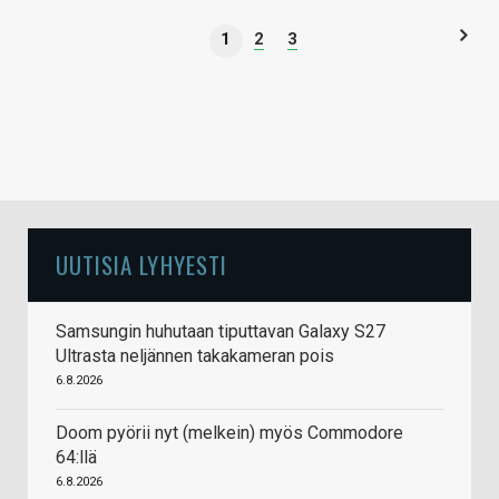
1
2
3
UUTISIA LYHYESTI
Samsungin huhutaan tiputtavan Galaxy S27
Ultrasta neljännen takakameran pois
6.8.2026
Doom pyörii nyt (melkein) myös Commodore
64:llä
6.8.2026