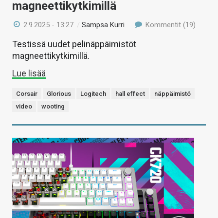
magneettikytkimillä
2.9.2025 - 13:27
/
Sampsa Kurri
Kommentit (19)
Testissä uudet pelinäppäimistöt
magneettikytkimillä.
Lue lisää
Corsair
Glorious
Logitech
hall effect
näppäimistö
video
wooting