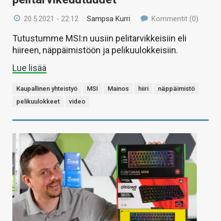
20.5.2021 - 22:12
/
Sampsa Kurri
Kommentit (0)
Tutustumme MSI:n uusiin pelitarvikkeisiin eli
hiireen, näppäimistöön ja pelikuulokkeisiin.
Lue lisää
Kaupallinen yhteistyö
MSI
Mainos
hiiri
näppäimistö
pelikuulokkeet
video