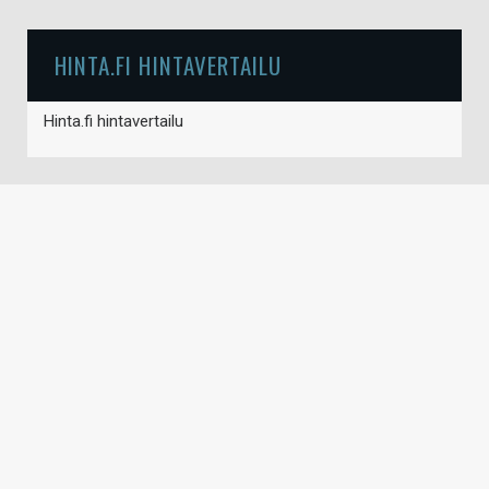
HINTA.FI HINTAVERTAILU
Hinta.fi hintavertailu