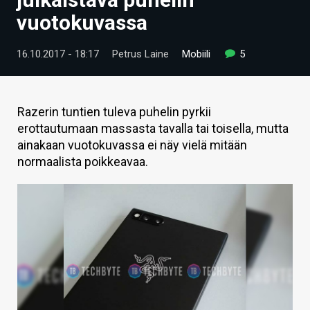
ARTIKKELIT
vuotokuvassa
VIDEOT
16.10.2017 - 18:17
Petrus Laine
Mobiili
5
TECHBBS
TIETOA
Razerin tuntien tuleva puhelin pyrkii
erottautumaan massasta tavalla tai toisella, mutta
HINTA.FI
ainakaan vuotokuvassa ei näy vielä mitään
normaalista poikkeavaa.
KAUPPA
VAIHDA TEEMA
HAKU