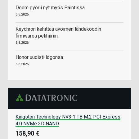
Doom pyörii nyt myös Paintissa
6.8.2026
Keychron kehittää avoimen lähdekoodin
firmwarea pelihiiriin
5.8.2026
Honor uudisti logonsa
5.8.2026
Kingston Technology NV3 1 TB M.2 PCI Express
4.0 NVMe 3D NAND
158,90 €