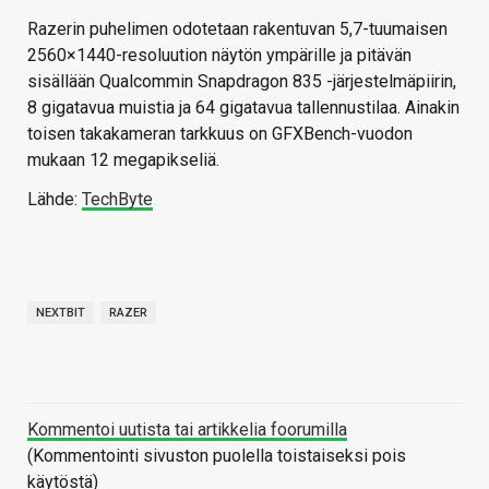
Razerin puhelimen odotetaan rakentuvan 5,7-tuumaisen
2560×1440-resoluution näytön ympärille ja pitävän
sisällään Qualcommin Snapdragon 835 -järjestelmäpiirin,
8 gigatavua muistia ja 64 gigatavua tallennustilaa. Ainakin
toisen takakameran tarkkuus on GFXBench-vuodon
mukaan 12 megapikseliä.
Lähde:
TechByte
NEXTBIT
RAZER
Kommentoi uutista tai artikkelia foorumilla
(Kommentointi sivuston puolella toistaiseksi pois
käytöstä)