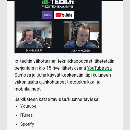
io-techin viikottainen tekniikkapodcast lähetetään
perjantaisin klo 15 live-lähetyksenä
YouTubessa
.
Sampsa ja Juha käyvät keskenään läpi kuluneen
viikon ajalta ajankohtaiset tietotekniikka- ja
mobiiliaiheet.
Jälkikäteen katseltavissa/kuunneltavissa:
Youtube
iTunes
Spotify