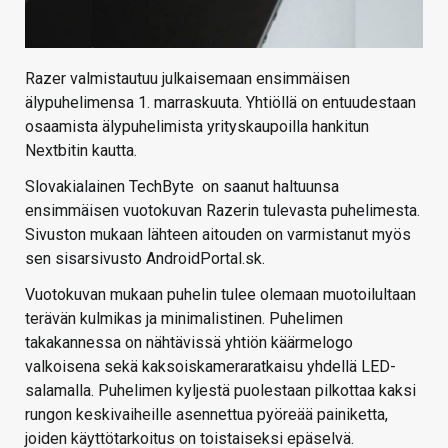
Razer valmistautuu julkaisemaan ensimmäisen
älypuhelimensa 1. marraskuuta. Yhtiöllä on entuudestaan
osaamista älypuhelimista yrityskaupoilla hankitun
Nextbitin kautta.
Slovakialainen TechByte on saanut haltuunsa
ensimmäisen vuotokuvan Razerin tulevasta puhelimesta.
Sivuston mukaan lähteen aitouden on varmistanut myös
sen sisarsivusto AndroidPortal.sk.
Vuotokuvan mukaan puhelin tulee olemaan muotoilultaan
terävän kulmikas ja minimalistinen. Puhelimen
takakannessa on nähtävissä yhtiön käärmelogo
valkoisena sekä kaksoiskameraratkaisu yhdellä LED-
salamalla. Puhelimen kyljestä puolestaan pilkottaa kaksi
rungon keskivaiheille asennettua pyöreää painiketta,
joiden käyttötarkoitus on toistaiseksi epäselvä.