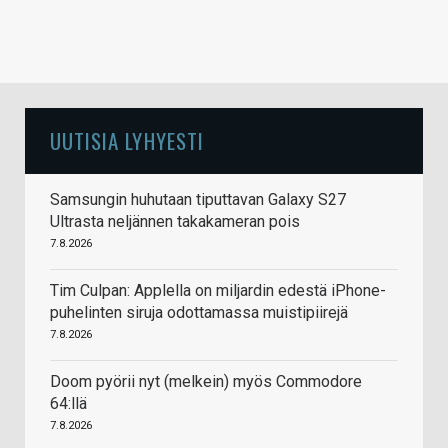
UUTISIA LYHYESTI
Samsungin huhutaan tiputtavan Galaxy S27
Ultrasta neljännen takakameran pois
7.8.2026
Tim Culpan: Applella on miljardin edestä iPhone-
puhelinten siruja odottamassa muistipiirejä
7.8.2026
Doom pyörii nyt (melkein) myös Commodore
64:llä
7.8.2026