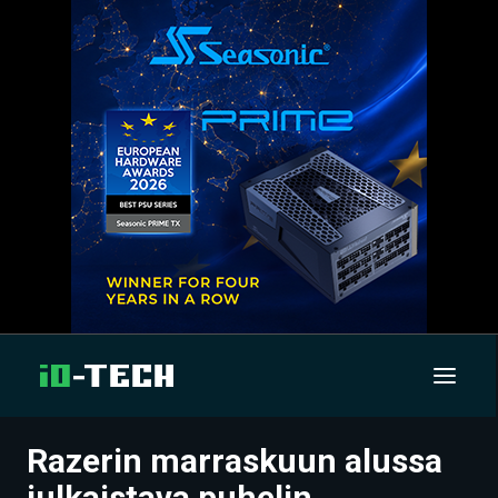
Razerin marraskuun alussa
UUTISET
julkaistava puhelin