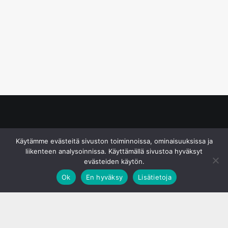
© S&J Media Oy
Käytämme evästeitä sivuston toiminnoissa, ominaisuuksissa ja
liikenteen analysoinnissa. Käyttämällä sivustoa hyväksyt
evästeiden käytön.
Ok
En hyväksy
Lisätietoja
;