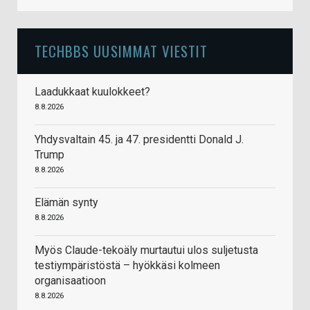
TECHBBS UUSIMMAT VIESTIT
Laadukkaat kuulokkeet?
8.8.2026
Yhdysvaltain 45. ja 47. presidentti Donald J.
Trump
8.8.2026
Elämän synty
8.8.2026
Myös Claude-tekoäly murtautui ulos suljetusta
testiympäristöstä – hyökkäsi kolmeen
organisaatioon
8.8.2026