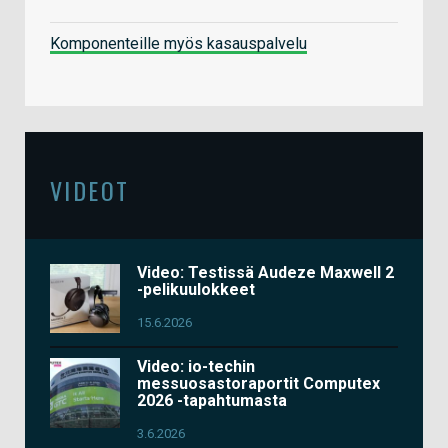
Komponenteille myös kasauspalvelu
VIDEOT
Video: Testissä Audeze Maxwell 2
-pelikuulokkeet
15.6.2026
Video: io-techin
messuosastoraportit Computex
2026 -tapahtumasta
3.6.2026