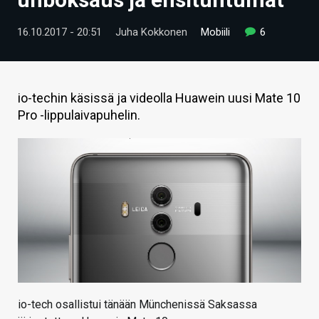
ARTIKKELIT
16.10.2017 - 20:51
Juha Kokkonen
Mobiili
6
VIDEOT
TECHBBS
io-techin käsissä ja videolla Huawein uusi Mate 10
TIETOA
Pro -lippulaivapuhelin.
HINTA.FI
KAUPPA
VAIHDA TEEMA
HAKU
io-tech osallistui tänään Münchenissä Saksassa