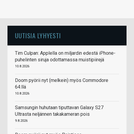
UUTISIA LYHYESTI
Tim Culpan: Applella on miljardin edestä iPhone-
puhelinten siruja odottamassa muistipiirejä
10.8.2026
Doom pyörii nyt (melkein) myös Commodore
64:llä
10.8.2026
Samsungin huhutaan tiputtavan Galaxy S27
Ultrasta neljännen takakameran pois
9.8.2026