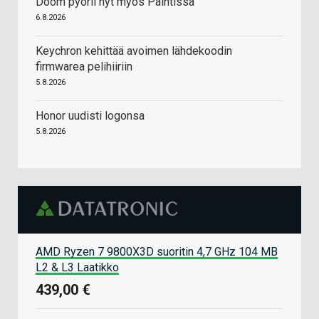
Doom pyörii nyt myös Paintissa
6.8.2026
Keychron kehittää avoimen lähdekoodin
firmwarea pelihiiriin
5.8.2026
Honor uudisti logonsa
5.8.2026
AMD Ryzen 7 9800X3D suoritin 4,7 GHz 104 MB
L2 & L3 Laatikko
439,00 €