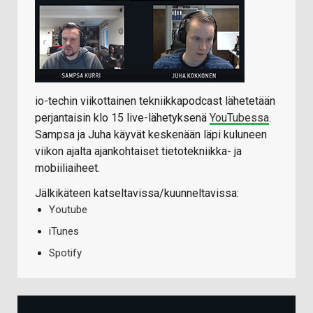
io-techin viikottainen tekniikkapodcast lähetetään
perjantaisin klo 15 live-lähetyksenä
YouTubessa
.
Sampsa ja Juha käyvät keskenään läpi kuluneen
viikon ajalta ajankohtaiset tietotekniikka- ja
mobiiliaiheet.
Jälkikäteen katseltavissa/kuunneltavissa:
Youtube
iTunes
Spotify