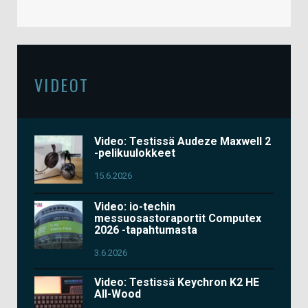
VIDEOT
Video: Testissä Audeze Maxwell 2
-pelikuulokkeet
15.6.2026
Video: io-techin
messuosastoraportit Computex
2026 -tapahtumasta
3.6.2026
Video: Testissä Keychron K2 HE
All-Wood