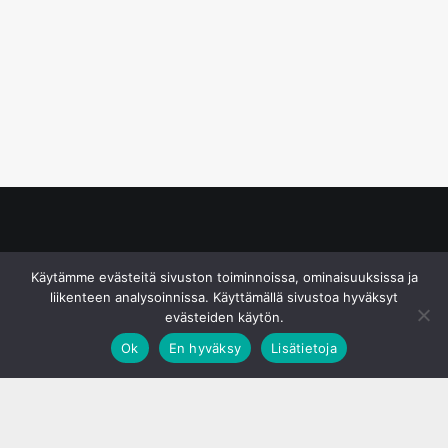
© S&J Media Oy
Käytämme evästeitä sivuston toiminnoissa, ominaisuuksissa ja
liikenteen analysoinnissa. Käyttämällä sivustoa hyväksyt
evästeiden käytön.
Ok
En hyväksy
Lisätietoja
;