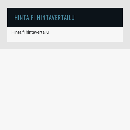
HINTA.FI HINTAVERTAILU
Hinta.fi hintavertailu