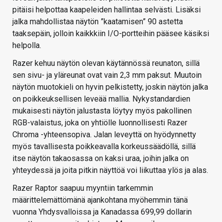
pitäisi helpottaa kaapeleiden hallintaa selvästi. Lisäksi
jalka mahdollistaa näytön ”kaatamisen” 90 astetta
taaksepäin, jolloin kaikkkiin I/O-portteihin pääsee käsiksi
helpolla.
Razer kehuu näytön olevan käytännössä reunaton, sillä
sen sivu- ja yläreunat ovat vain 2,3 mm paksut. Muutoin
näytön muotokieli on hyvin pelkistetty, joskin näytön jalka
on poikkeuksellisen leveää mallia. Nykystandardien
mukaisesti näytön jalustasta löytyy myös pakollinen
RGB-valaistus, joka on yhtiölle luonnollisesti Razer
Chroma -yhteensopiva. Jalan leveyttä on hyödynnetty
myös tavallisesta poikkeavalla korkeussäädöllä, sillä
itse näytön takaosassa on kaksi uraa, joihin jalka on
yhteydessä ja joita pitkin näyttöä voi liikuttaa ylös ja alas.
Razer Raptor saapuu myyntiin tarkemmin
määrittelemättömänä ajankohtana myöhemmin tänä
vuonna Yhdysvalloissa ja Kanadassa 699,99 dollarin