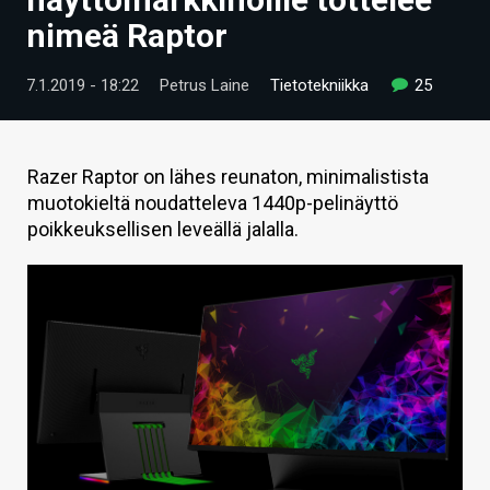
ARTIKKELIT
nimeä Raptor
VIDEOT
7.1.2019 - 18:22
Petrus Laine
Tietotekniikka
25
TECHBBS
TIETOA
Razer Raptor on lähes reunaton, minimalistista
muotokieltä noudatteleva 1440p-pelinäyttö
HINTA.FI
poikkeuksellisen leveällä jalalla.
KAUPPA
VAIHDA TEEMA
HAKU