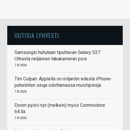
UUTISIA LYHYESTI
Samsungin huhutaan tiputtavan Galaxy S27
Ultrasta neljännen takakameran pois
7.8.2026
Tim Culpan: Applella on miljardin edestä iPhone-
puhelinten siruja odottamassa muistipiirejä
7.8.2026
Doom pyörii nyt (melkein) myös Commodore
64:llä
7.8.2026