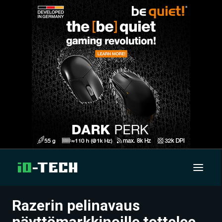
Razerin pelinavaus
UUTISET
näyttömarkkinoille tottelee