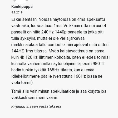
Kankipappa
8.1.2019
Ei kai sentään, Noissa näytöissä on 4ms speksattu
vasteaika, tuossa taas 1ms. Veikkaan että noi uudet
paneelit on niitä 240Hz 1440p paneeleita jotka piti
tulla syksyllä, mutta ei ole vielä järkevää
markkinarakoa tälle combolle, niin ajelevat niitä sitten
144HZ 1ms tilassa. Myös kaistavaatimus on sama
kuin 4k 120Hz liittimen kohdalta, joten ei edes toimisi
kunnolla vanhemmilla näytönohjaimilla, esim 980 TI
hädin tuskin tykkää 165Hz tilasta, kun ei enää
idlekellot mene päälle (verrattuna 160Hz jossa ne
vielä toimii).
Tämä siis vain minun spekulaatiota ja saa korjata jos
veikkaukseni meni väärin.
Kirjaudu sisään vastataksesi