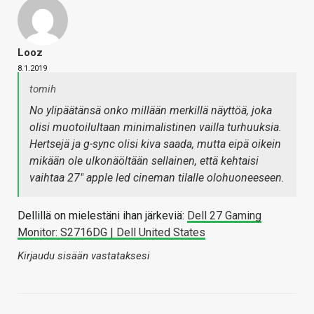
Looz
8.1.2019
tomih
No ylipäätänsä onko millään merkillä näyttöä, joka
olisi muotoilultaan minimalistinen vailla turhuuksia.
Hertsejä ja g-sync olisi kiva saada, mutta eipä oikein
mikään ole ulkonäöltään sellainen, että kehtaisi
vaihtaa 27" apple led cineman tilalle olohuoneeseen.
Dellillä on mielestäni ihan järkeviä:
Dell 27 Gaming
Monitor: S2716DG | Dell United States
Kirjaudu sisään vastataksesi