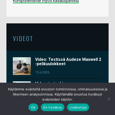
Komponenteille myös kasauspalvelu
VIDEOT
Video: Testissä Audeze Maxwell 2
-pelikuulokkeet
15.6.2026
Video: io-techin
messuosastoraportit Computex
Käytämme evästeitä sivuston toiminnoissa, ominaisuuksissa ja
2026 -tapahtumasta
liikenteen analysoinnissa. Käyttämällä sivustoa hyväksyt
evästeiden käytön.
3.6.2026
Ok
En hyväksy
Lisätietoja
Video: Testissä Keychron K2 HE