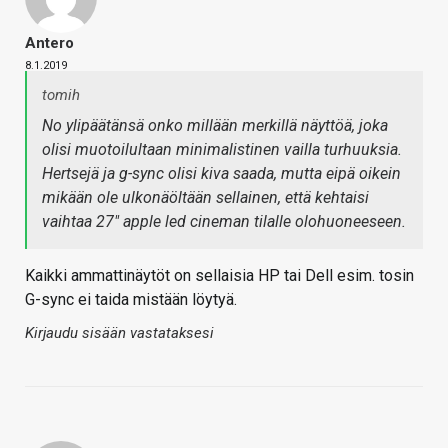
Antero
8.1.2019
tomih
No ylipäätänsä onko millään merkillä näyttöä, joka
olisi muotoilultaan minimalistinen vailla turhuuksia.
Hertsejä ja g-sync olisi kiva saada, mutta eipä oikein
mikään ole ulkonäöltään sellainen, että kehtaisi
vaihtaa 27" apple led cineman tilalle olohuoneeseen.
Kaikki ammattinäytöt on sellaisia HP tai Dell esim. tosin
G-sync ei taida mistään löytyä.
Kirjaudu sisään vastataksesi