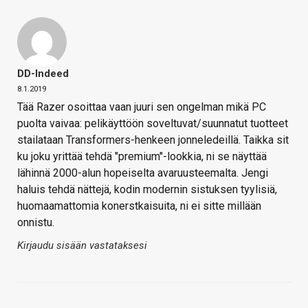
DD-Indeed
8.1.2019
Tää Razer osoittaa vaan juuri sen ongelman mikä PC
puolta vaivaa: pelikäyttöön soveltuvat/suunnatut tuotteet
stailataan Transformers-henkeen jonneledeillä. Taikka sit
ku joku yrittää tehdä "premium"-lookkia, ni se näyttää
lähinnä 2000-alun hopeiselta avaruusteemalta. Jengi
haluis tehdä nättejä, kodin modernin sistuksen tyylisiä,
huomaamattomia konerstkaisuita, ni ei sitte millään
onnistu.
Kirjaudu sisään vastataksesi