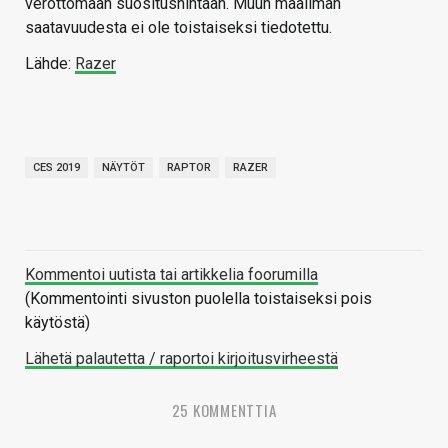
verottomaan suositushintaan. Muun maailman
saatavuudesta ei ole toistaiseksi tiedotettu.
Lähde:
Razer
CES 2019
NÄYTÖT
RAPTOR
RAZER
Kommentoi uutista tai artikkelia foorumilla
(Kommentointi sivuston puolella toistaiseksi pois
käytöstä)
Lähetä palautetta / raportoi kirjoitusvirheestä
25 KOMMENTTIA