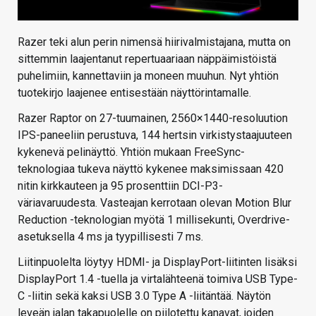
Razer teki alun perin nimensä hiirivalmistajana, mutta on
sittemmin laajentanut repertuaariaan näppäimistöistä
puhelimiin, kannettaviin ja moneen muuhun. Nyt yhtiön
tuotekirjo laajenee entisestään näyttörintamalle.
Razer Raptor on 27-tuumainen, 2560×1440-resoluution
IPS-paneeliin perustuva, 144 hertsin virkistystaajuuteen
kykenevä pelinäyttö. Yhtiön mukaan FreeSync-
teknologiaa tukeva näyttö kykenee maksimissaan 420
nitin kirkkauteen ja 95 prosenttiin DCI-P3-
väriavaruudesta. Vasteajan kerrotaan olevan Motion Blur
Reduction -teknologian myötä 1 millisekunti, Overdrive-
asetuksella 4 ms ja tyypillisesti 7 ms.
Liitinpuolelta löytyy HDMI- ja DisplayPort-liitinten lisäksi
DisplayPort 1.4 -tuella ja virtalähteenä toimiva USB Type-
C -liitin sekä kaksi USB 3.0 Type A -liitäntää. Näytön
leveän jalan takapuolelle on piilotettu kanavat, joiden