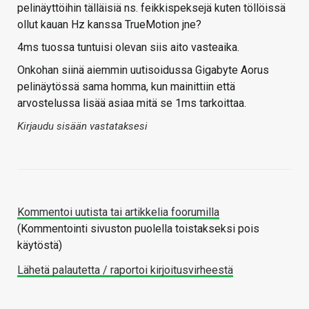
pelinäyttöihin tälläisiä ns. feikkispeksejä kuten töllöissä
ollut kauan Hz kanssa TrueMotion jne?
4ms tuossa tuntuisi olevan siis aito vasteaika.
Onkohan siinä aiemmin uutisoidussa Gigabyte Aorus
pelinäytössä sama homma, kun mainittiin että
arvostelussa lisää asiaa mitä se 1ms tarkoittaa.
Kirjaudu sisään vastataksesi
Kommentoi uutista tai artikkelia foorumilla
(Kommentointi sivuston puolella toistakseksi pois
käytöstä)
Lähetä palautetta / raportoi kirjoitusvirheestä