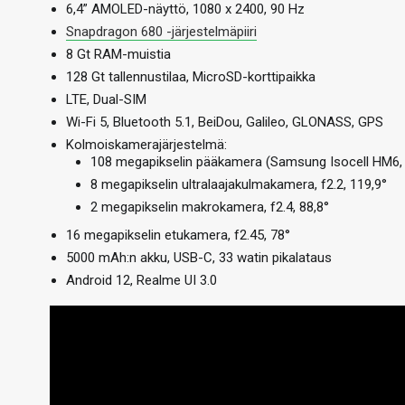
6,4” AMOLED-näyttö, 1080 x 2400, 90 Hz
Snapdragon 680 -järjestelmäpiiri
8 Gt RAM-muistia
128 Gt tallennustilaa, MicroSD-korttipaikka
LTE, Dual-SIM
Wi-Fi 5, Bluetooth 5.1, BeiDou, Galileo, GLONASS, GPS
Kolmoiskamerajärjestelmä:
108 megapikselin pääkamera (Samsung Isocell HM6, 1/
8 megapikselin ultralaajakulmakamera, f2.2, 119,9°
2 megapikselin makrokamera, f2.4, 88,8°
16 megapikselin etukamera, f2.45, 78°
5000 mAh:n akku, USB-C, 33 watin pikalataus
Android 12, Realme UI 3.0