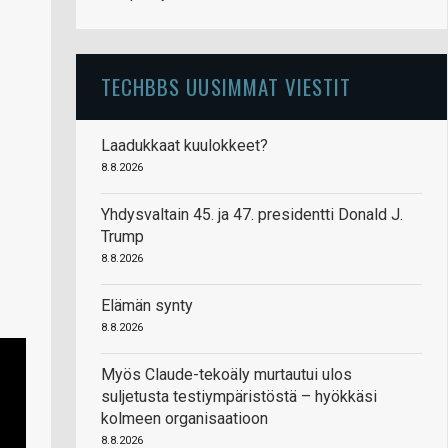
TECHBBS UUSIMMAT VIESTIT
Laadukkaat kuulokkeet?
8.8.2026
Yhdysvaltain 45. ja 47. presidentti Donald J.
Trump
8.8.2026
Elämän synty
8.8.2026
Myös Claude-tekoäly murtautui ulos
suljetusta testiympäristöstä – hyökkäsi
kolmeen organisaatioon
8.8.2026