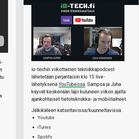
G-
io-techin viikottainen tekniikkapodcast
in
lähetetään perjantaisin klo 15 live-
tu
lähetyksenä
YouTubessa
. Sampsa ja Juha
käyvät keskenään läpi kuluneen viikon ajalta
a
ajankohtaiset tietotekniikka- ja mobiiliaiheet.
Jälkikäteen katseltavissa/kuunneltavissa:
Youtube
iTunes
Spotify