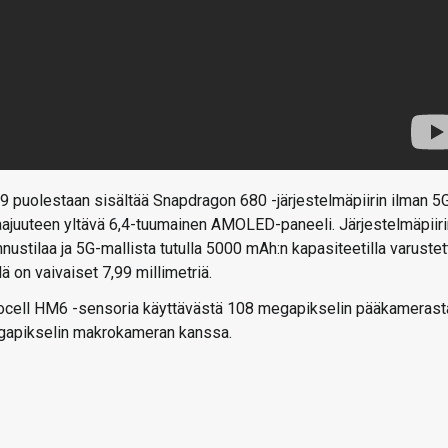
 9 puolestaan sisältää Snapdragon 680 -järjestelmäpiirin ilman 5
staajuuteen yltävä 6,4-tuumainen AMOLED-paneeli. Järjestelmäpiir
ustilaa ja 5G-mallista tutulla 5000 mAh:n kapasiteetilla varustet
ä on vaivaiset 7,99 millimetriä.
ocell HM6 -sensoria käyttävästä 108 megapikselin pääkamerast
egapikselin makrokameran kanssa.