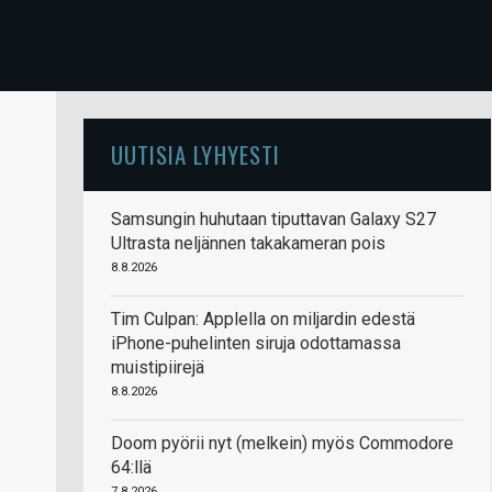
UUTISIA LYHYESTI
Samsungin huhutaan tiputtavan Galaxy S27
Ultrasta neljännen takakameran pois
8.8.2026
Tim Culpan: Applella on miljardin edestä
iPhone-puhelinten siruja odottamassa
muistipiirejä
8.8.2026
Doom pyörii nyt (melkein) myös Commodore
64:llä
7.8.2026