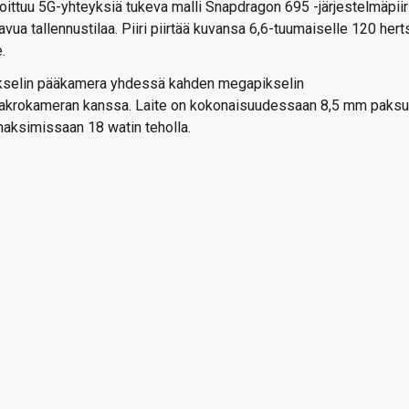
ittuu 5G-yhteyksiä tukeva malli Snapdragon 695 -järjestelmäpiiri
avua tallennustilaa. Piiri piirtää kuvansa 6,6-tuumaiselle 120 hert
.
ikselin pääkamera yhdessä kahden megapikselin
makrokameran kanssa. Laite on kokonaisuudessaan 8,5 mm paksu
maksimissaan 18 watin teholla.