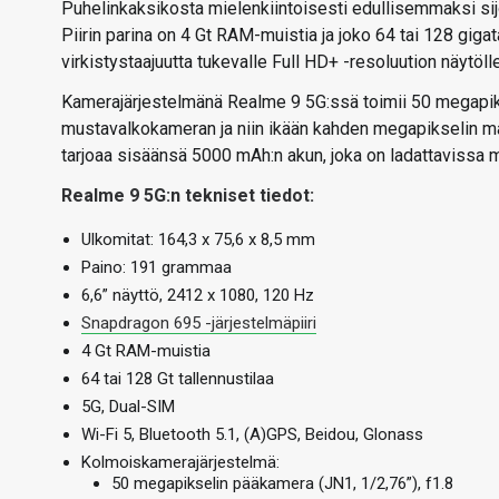
Puhelinkaksikosta mielenkiintoisesti edullisemmaksi sijo
Piirin parina on 4 Gt RAM-muistia ja joko 64 tai 128 gigat
virkistystaajuutta tukevalle Full HD+ -resoluution näytölle
Kamerajärjestelmänä Realme 9 5G:ssä toimii 50 megap
mustavalkokameran ja niin ikään kahden megapikselin 
tarjoaa sisäänsä 5000 mAh:n akun, joka on ladattavissa 
Realme 9 5G:n tekniset tiedot:
Ulkomitat: 164,3 x 75,6 x 8,5 mm
Paino: 191 grammaa
6,6” näyttö, 2412 x 1080, 120 Hz
Snapdragon 695 -järjestelmäpiiri
4 Gt RAM-muistia
64 tai 128 Gt tallennustilaa
5G, Dual-SIM
Wi-Fi 5, Bluetooth 5.1, (A)GPS, Beidou, Glonass
Kolmoiskamerajärjestelmä:
50 megapikselin pääkamera (JN1, 1/2,76”), f1.8