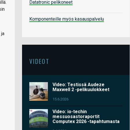
Datatronic pelikoneet
llä.
sin
Komponenteille myös kasauspalvelu
 ja
VIDEOT
Video: Testissä Audeze
Maxwell 2 -pelikuulokkeet
15.6.2026
Video: io-techin
messuosastoraportit
Computex 2026 -tapahtumasta