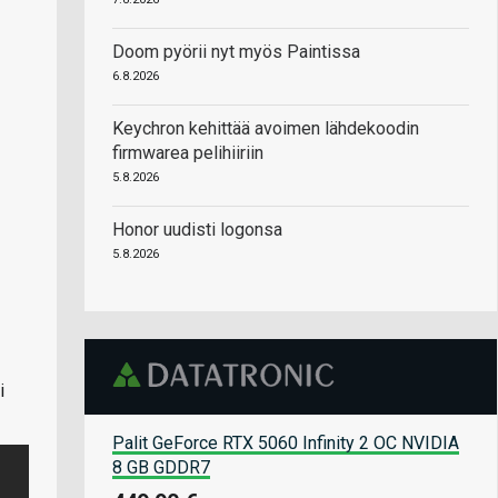
Doom pyörii nyt myös Paintissa
6.8.2026
Keychron kehittää avoimen lähdekoodin
firmwarea pelihiiriin
5.8.2026
Honor uudisti logonsa
5.8.2026
i
Palit GeForce RTX 5060 Infinity 2 OC NVIDIA
8 GB GDDR7