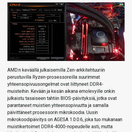
KAUPPA
VAIHDA TEEMA
HAKU
AMD:n keväällä julkaisemilla Zen-arkkitehtuuriin
perustuvilla Ryzen-prosessoreilla suurimmat
yhteensopivuusongelmat ovat liittyneet DDR4-
muisteihin. Kevään ja kesän aikana emolevyille onkin
julkaistu tasaiseen tahtiin BIOS-päivityksiä, jotka ovat
parantaneet muistien yhteensopivuutta ja samalla
päivittäneet prosessorin mikrokoodia. Uusin
mikrokoodipäivitys on AGESA 1.0.0.6, joka tuo mukanaan
muistikertoimet DDR4-4000-nopeudelle asti, mutta