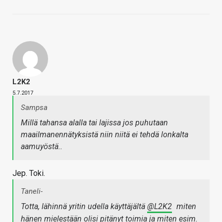
L2K2
5.7.2017
Sampsa
Millä tahansa alalla tai lajissa jos puhutaan
maailmanennätyksistä niin niitä ei tehdä lonkalta
aamuyöstä..
Jep. Toki.
Taneli-
Totta, lähinnä yritin udella käyttäjältä
@L2K2
miten
hänen mielestään olisi pitänyt toimia ja miten esim.