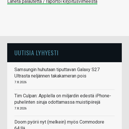
Lähetä palautetta / raportoi kirjoitusvirheestä
UUTISIA LYHYESTI
Samsungin huhutaan tiputtavan Galaxy S27
Ultrasta neljännen takakameran pois
7.8.2026
Tim Culpan: Applella on miljardin edestä iPhone-
puhelinten siruja odottamassa muistipiirejä
7.8.2026
Doom pyörii nyt (melkein) myös Commodore
64:llä