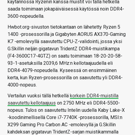
käytännössä Ryzenin kanssa muistit voi tällä hetkellä
saada toimimaan jokapäiväisessä käytössä noin DDR4-
3600-nopeudella.
Hwbot.org-sivuston tietokantaan on lähetetty Ryzen 5
1400 -prosessorilla ja Gigabyten AORUS AX370-Gaming
K7 -emolevyllä saavutettu CPU-Z-validointi, jossa yksi
G.Skillin neljän gigatavun TridentZ DDR4-muistikampa
(F4-3600C17-4GTZ) on saatu toimimaan 18-20-20-58-
93-1-asetuksilla 2039,6 MHz:n kellotaajuudella eli
DDR4-4079-nopeudella. Kyseessä on ensimmäinen
kerta, kun Ryzen-prosessorilla on saavutettu yli DDR4-
4000-nopeus.
Vertailun vuoksi tällä hetkellä
korkein DDR4-muistilla
saavutettu kellotaajuus
on 2750 MHz eli DDR4-5500-
nopeus. Tulos on saavutettu Intelin uudella Kaby Lake-X
-koodinimellisellä Core i7-7740K -prosessorilla, MSI:n
X299 Gaming Pro Carbon AC -emolevyllä ja G.Skillin
kahdeksan gigatavun TridentZ-sarjan muistikammalla