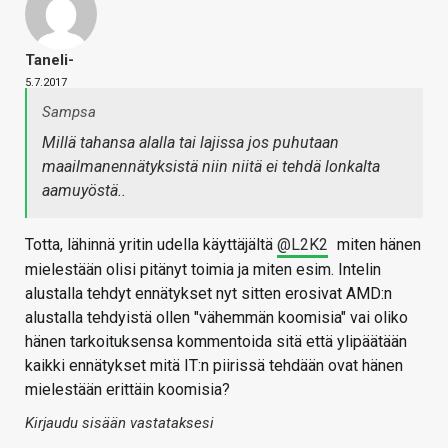
Taneli-
5.7.2017
Sampsa
Millä tahansa alalla tai lajissa jos puhutaan
maailmanennätyksistä niin niitä ei tehdä lonkalta
aamuyöstä..
Totta, lähinnä yritin udella käyttäjältä
@L2K2
miten hänen
mielestään olisi pitänyt toimia ja miten esim. Intelin
alustalla tehdyt ennätykset nyt sitten erosivat AMD:n
alustalla tehdyistä ollen "vähemmän koomisia" vai oliko
hänen tarkoituksensa kommentoida sitä että ylipäätään
kaikki ennätykset mitä IT:n piirissä tehdään ovat hänen
mielestään erittäin koomisia?
Kirjaudu sisään vastataksesi