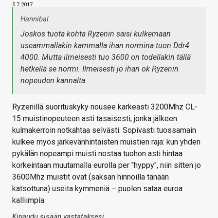
5.7.2017
Hannibal
Joskos tuota kohta Ryzenin saisi kulkemaan
useammallakin kammalla ihan normina tuon Ddr4
4000. Mutta ilmeisesti tuo 3600 on todellakin tällä
hetkellä se normi. Ilmeisesti jo ihan ok Ryzenin
nopeuden kannalta.
Ryzenillä suorituskyky nousee karkeasti 3200Mhz CL-
15 muistinopeuteen asti tasaisesti, jonka jälkeen
kulmakerroin notkahtaa selvästi. Sopivasti tuossamain
kulkee myös järkevänhintaisten muistien raja: kun yhden
pykälän nopeampi muisti nostaa tuohon asti hintaa
korkeintaan muutamalla eurolla per "hyppy", niin sitten jo
3600Mhz muistit ovat (saksan hinnoilla tänään
katsottuna) useita kymmeniä – puolen sataa euroa
kalliimpia.
Kirjaudu sisään vastataksesi