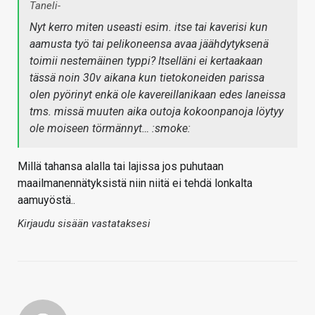
Taneli-
Nyt kerro miten useasti esim. itse tai kaverisi kun
aamusta työ tai pelikoneensa avaa jäähdytyksenä
toimii nestemäinen typpi? Itselläni ei kertaakaan
tässä noin 30v aikana kun tietokoneiden parissa
olen pyörinyt enkä ole kavereillanikaan edes laneissa
tms. missä muuten aika outoja kokoonpanoja löytyy
ole moiseen törmännyt… :smoke:
Millä tahansa alalla tai lajissa jos puhutaan
maailmanennätyksistä niin niitä ei tehdä lonkalta
aamuyöstä..
Kirjaudu sisään vastataksesi