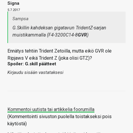
Signa
5.7.2017
Sampsa
G.Skillin kahdeksan gigatavun TridentZ-sarjan
muistikammalla (F4-3200C14-8
GVR
)
Ennätys tehtiin Trident Zetoilla, mutta eikö GVR ole
Ripjaws V eikä Trident Z (joka olisi GTZ)?
Spoiler: G.skill päätteet
Kirjaudu sisään vastataksesi
Kommentoi uutista tai artikkelia foorumilla
(Kommentointi sivuston puolella toistakseksi pois
käytöstä)