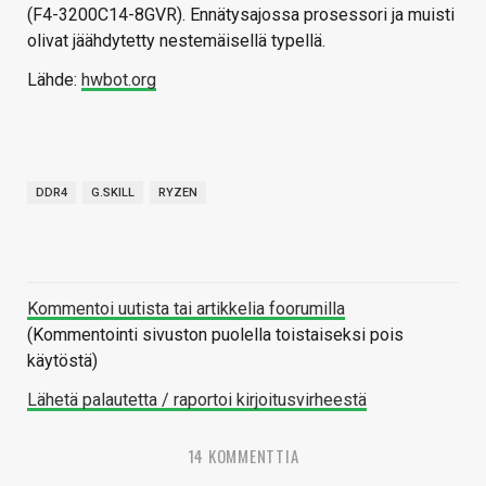
(F4-3200C14-8GVR). Ennätysajossa prosessori ja muisti
olivat jäähdytetty nestemäisellä typellä.
Lähde:
hwbot.org
DDR4
G.SKILL
RYZEN
Kommentoi uutista tai artikkelia foorumilla
(Kommentointi sivuston puolella toistaiseksi pois
käytöstä)
Lähetä palautetta / raportoi kirjoitusvirheestä
14 KOMMENTTIA