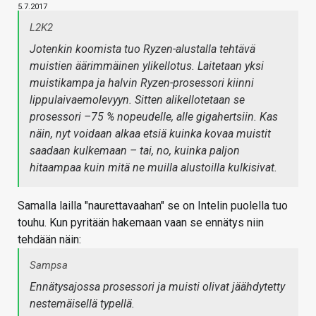
5.7.2017
L2K2
Jotenkin koomista tuo Ryzen-alustalla tehtävä
muistien äärimmäinen ylikellotus. Laitetaan yksi
muistikampa ja halvin Ryzen-prosessori kiinni
lippulaivaemolevyyn. Sitten alikellotetaan se
prosessori –75 % nopeudelle, alle gigahertsiin. Kas
näin, nyt voidaan alkaa etsiä kuinka kovaa muistit
saadaan kulkemaan – tai, no, kuinka paljon
hitaampaa kuin mitä ne muilla alustoilla kulkisivat.
Samalla lailla "naurettavaahan" se on Intelin puolella tuo
touhu. Kun pyritään hakemaan vaan se ennätys niin
tehdään näin:
Sampsa
Ennätysajossa prosessori ja muisti olivat jäähdytetty
nestemäisellä typellä.