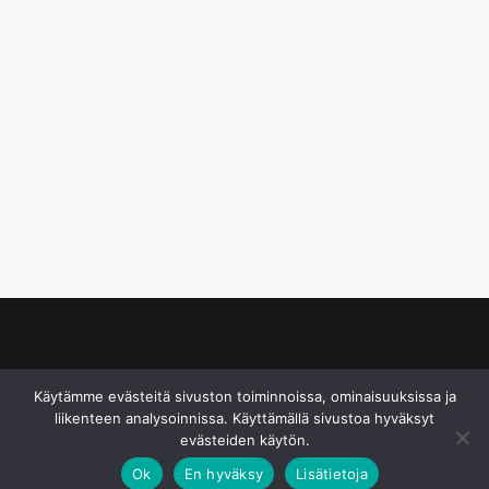
© S&J Media Oy
Käytämme evästeitä sivuston toiminnoissa, ominaisuuksissa ja
liikenteen analysoinnissa. Käyttämällä sivustoa hyväksyt
evästeiden käytön.
Ok
En hyväksy
Lisätietoja