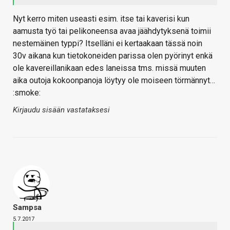
Nyt kerro miten useasti esim. itse tai kaverisi kun
aamusta työ tai pelikoneensa avaa jäähdytyksenä toimii
nestemäinen typpi? Itselläni ei kertaakaan tässä noin
30v aikana kun tietokoneiden parissa olen pyörinyt enkä
ole kavereillanikaan edes laneissa tms. missä muuten
aika outoja kokoonpanoja löytyy ole moiseen törmännyt…
:smoke:
Kirjaudu sisään vastataksesi
Sampsa
5.7.2017