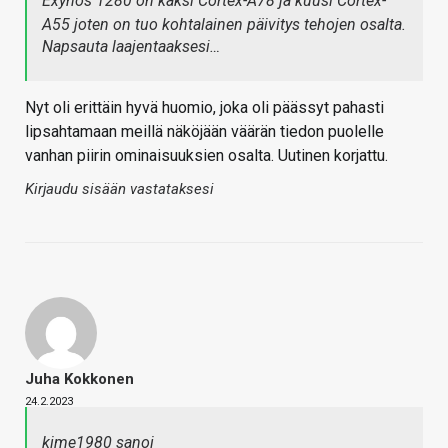
Exynos 1280 on kaksi Cortex-A78 ja kuusi Cortex-
A55 joten on tuo kohtalainen päivitys tehojen osalta.
Napsauta laajentaaksesi…
Nyt oli erittäin hyvä huomio, joka oli päässyt pahasti
lipsahtamaan meillä näköjään väärän tiedon puolelle
vanhan piirin ominaisuuksien osalta. Uutinen korjattu.
Kirjaudu sisään vastataksesi
Juha Kokkonen
24.2.2023
kime1980 sanoi