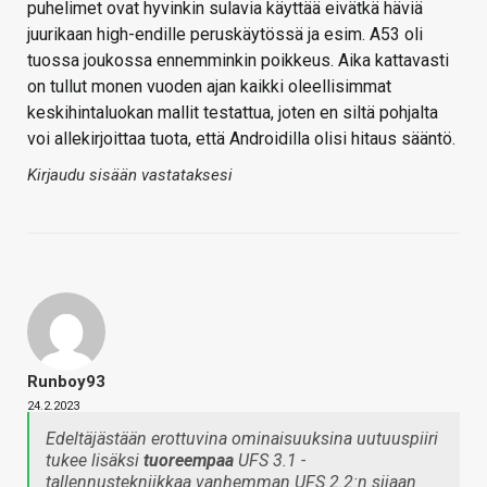
puhelimet ovat hyvinkin sulavia käyttää eivätkä häviä
juurikaan high-endille peruskäytössä ja esim. A53 oli
tuossa joukossa ennemminkin poikkeus. Aika kattavasti
on tullut monen vuoden ajan kaikki oleellisimmat
keskihintaluokan mallit testattua, joten en siltä pohjalta
voi allekirjoittaa tuota, että Androidilla olisi hitaus sääntö.
Kirjaudu sisään vastataksesi
Runboy93
24.2.2023
Edeltäjästään erottuvina ominaisuuksina uutuuspiiri
tukee lisäksi
tuoreempaa
UFS 3.1 -
tallennustekniikkaa vanhemman UFS 2.2:n sijaan