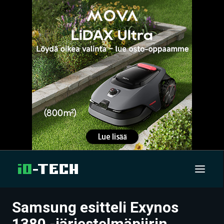
Samsung esitteli Exynos
UUTISET
1380 -järjestelmäpiirin