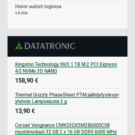
Honor uudisti logonsa
5.8.2026
Kingston Technology NV3 1 TB M.2 PCI Express
4.0 NVMe 3D NAND
158,90 €
Thermal Grizzly PhaseSheet PTM jäähdytyslevyn
yhdiste Lämpöalusta 2 g
13,90 €
Corsair Vengeance CMK32GX5M2B6000C38
muistimoduuli 32 GB 2 x 16 GB DDR5 6000 MHz