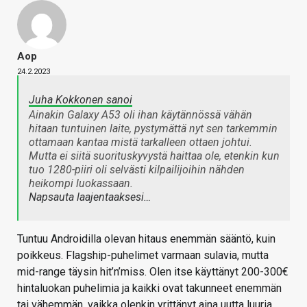
Aop
24.2.2023
Juha Kokkonen sanoi
Ainakin Galaxy A53 oli ihan käytännössä vähän
hitaan tuntuinen laite, pystymättä nyt sen tarkemmin
ottamaan kantaa mistä tarkalleen ottaen johtui.
Mutta ei siitä suorituskyvystä haittaa ole, etenkin kun
tuo 1280-piiri oli selvästi kilpailijoihin nähden
heikompi luokassaan.
Napsauta laajentaaksesi…
Tuntuu Androidilla olevan hitaus enemmän sääntö, kuin
poikkeus. Flagship-puhelimet varmaan sulavia, mutta
mid-range täysin hit’n’miss. Olen itse käyttänyt 200-300€
hintaluokan puhelimia ja kaikki ovat takunneet enemmän
tai vähemmän, vaikka olenkin yrittänyt aina uutta luuria