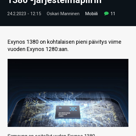
ARTIKKELIT
24.2.2023 - 12:15
Oskari Manninen
Mobiili
11
VIDEOT
TECHBBS
Exynos 1380 on kohtalaisen pieni päivitys viime
TIETOA
vuoden Exynos 1280:aan.
HINTA.FI
KAUPPA
VAIHDA TEEMA
HAKU