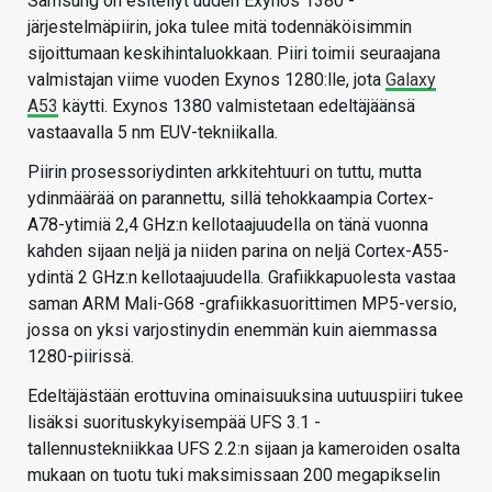
Samsung on esitellyt uuden Exynos 1380 -
järjestelmäpiirin, joka tulee mitä todennäköisimmin
sijoittumaan keskihintaluokkaan. Piiri toimii seuraajana
valmistajan viime vuoden Exynos 1280:lle, jota
Galaxy
A53
käytti. Exynos 1380 valmistetaan edeltäjäänsä
vastaavalla 5 nm EUV-tekniikalla.
Piirin prosessoriydinten arkkitehtuuri on tuttu, mutta
ydinmäärää on parannettu, sillä tehokkaampia Cortex-
A78-ytimiä 2,4 GHz:n kellotaajuudella on tänä vuonna
kahden sijaan neljä ja niiden parina on neljä Cortex-A55-
ydintä 2 GHz:n kellotaajuudella. Grafiikkapuolesta vastaa
saman ARM Mali-G68 -grafiikkasuorittimen MP5-versio,
jossa on yksi varjostinydin enemmän kuin aiemmassa
1280-piirissä.
Edeltäjästään erottuvina ominaisuuksina uutuuspiiri tukee
lisäksi suorituskykyisempää UFS 3.1 -
tallennustekniikkaa UFS 2.2:n sijaan ja kameroiden osalta
mukaan on tuotu tuki maksimissaan 200 megapikselin