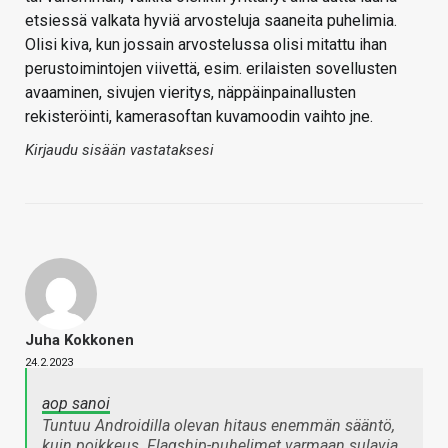
etsiessä valkata hyviä arvosteluja saaneita puhelimia.
Olisi kiva, kun jossain arvostelussa olisi mitattu ihan
perustoimintojen viivettä, esim. erilaisten sovellusten
avaaminen, sivujen vieritys, näppäinpainallusten
rekisteröinti, kamerasoftan kuvamoodin vaihto jne.
Kirjaudu sisään vastataksesi
Juha Kokkonen
24.2.2023
aop sanoi
Tuntuu Androidilla olevan hitaus enemmän sääntö,
kuin poikkeus. Flagship-puhelimet varmaan sulavia,