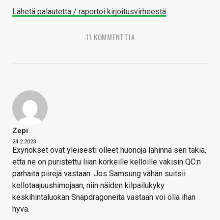
Lähetä palautetta / raportoi kirjoitusvirheestä
11 KOMMENTTIA
Zepi
24.2.2023
Exynokset ovat yleisesti olleet huonoja lähinnä sen takia,
että ne on puristettu liian korkeille kelloille väkisin QC:n
parhaita piirejä vastaan. Jos Samsung vähän suitsii
kellotaajuushimojaan, niin näiden kilpailukyky
keskihintaluokan Snapdragoneita vastaan voi olla ihan
hyvä.