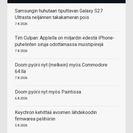
Samsungin huhutaan tiputtavan Galaxy S27
Ultrasta neljännen takakameran pois
7.8.2026
Tim Culpan: Applella on miljardin edestä iPhone-
puhelinten siruja odottamassa muistipiirejä
7.8.2026
Doom pyörii nyt (melkein) myös Commodore
64:llä
7.8.2026
Doom pyörii nyt myös Paintissa
6.8.2026
Keychron kehittää avoimen lähdekoodin
firmwarea pelihiiriin
5.8.2026