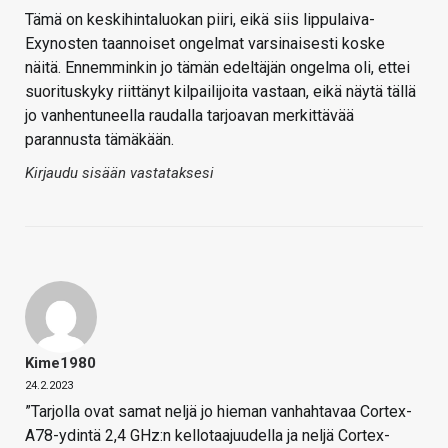
Tämä on keskihintaluokan piiri, eikä siis lippulaiva-
Exynosten taannoiset ongelmat varsinaisesti koske
näitä. Ennemminkin jo tämän edeltäjän ongelma oli, ettei
suorituskyky riittänyt kilpailijoita vastaan, eikä näytä tällä
jo vanhentuneella raudalla tarjoavan merkittävää
parannusta tämäkään.
Kirjaudu sisään vastataksesi
Kime1980
24.2.2023
”Tarjolla ovat samat neljä jo hieman vanhahtavaa Cortex-
A78-ydintä 2,4 GHz:n kellotaajuudella ja neljä Cortex-