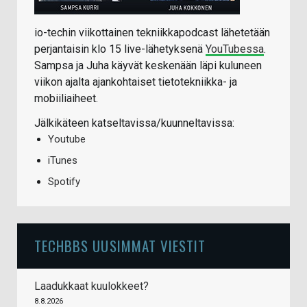
io-techin viikottainen tekniikkapodcast lähetetään
perjantaisin klo 15 live-lähetyksenä
YouTubessa
.
Sampsa ja Juha käyvät keskenään läpi kuluneen
viikon ajalta ajankohtaiset tietotekniikka- ja
mobiiliaiheet.
Jälkikäteen katseltavissa/kuunneltavissa:
Youtube
iTunes
Spotify
TECHBBS UUSIMMAT VIESTIT
Laadukkaat kuulokkeet?
8.8.2026