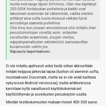
mutta mid-range täysin hit’n’miss. Olen itse käyttänyt
200-300€ hintaluokan puhelimia ja kaikki ovat
takunneet enemmän tai vähemmän, vaikka olenkin
yrittänyt aina uutta luuria etsiessä valkata hyviä
arvosteluja saaneita puhelimia.
Olisi kiva, kun jossain arvostelussa olisi mitattu ihan
perustoimintojen viivettä, esim. erilaisten
sovellusten avaaminen, sivujen vieritys,
näppäinpainallusten rekisteröinti, kamerasoftan
kuvamoodin vaihto jne.
Napsauta laajentaaksesi…
Ei ole mitattu ajallisesti enkä tiedä siihen äkkiseltään
mitään helppoa järkevää tapaa (tuohon oli aiemmin softa,
muistaakseni Discomark, mutta se ei ole enää tuettuna
nykyisissä Android-versioissa), mutta artikkeleissa
kerrotaan kyllä sanallisesti käyttökokemukset
käyttöliittymän ja sovellusten peruskäytön osalta.
Meidän testikokemusten mukaan monet 400-500 euron