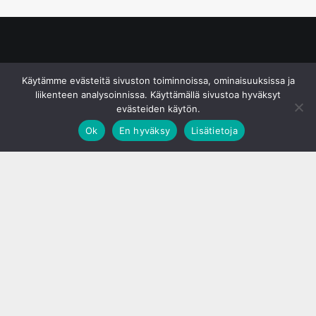
© S&J Media Oy
Käytämme evästeitä sivuston toiminnoissa, ominaisuuksissa ja
liikenteen analysoinnissa. Käyttämällä sivustoa hyväksyt
evästeiden käytön.
Ok
En hyväksy
Lisätietoja
;