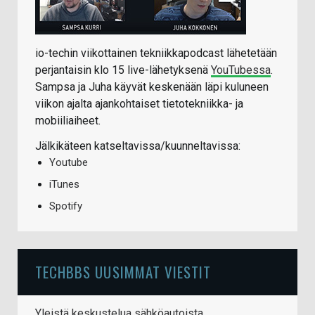
io-techin viikottainen tekniikkapodcast lähetetään
perjantaisin klo 15 live-lähetyksenä
YouTubessa
.
Sampsa ja Juha käyvät keskenään läpi kuluneen
viikon ajalta ajankohtaiset tietotekniikka- ja
mobiiliaiheet.
Jälkikäteen katseltavissa/kuunneltavissa:
Youtube
iTunes
Spotify
TECHBBS UUSIMMAT VIESTIT
Yleistä keskustelua sähköautoista