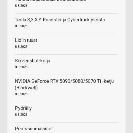
8.8.2026
Tesla S,3,X,Y, Roadster ja Cybertruck yleistä
8.8.2026
Lidl:n ruuat
8.8.2026
Screenshot-ketju
8.8.2026
NVIDIA GeForce RTX 5090/5080/5070 Ti -ketju
(Blackwell)
8.8.2026
Pyöräily
8.8.2026
Perussuomalaiset