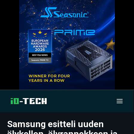
Samsung esitteli uuden
UUTISET
älykellon, älyrannekkeen ja