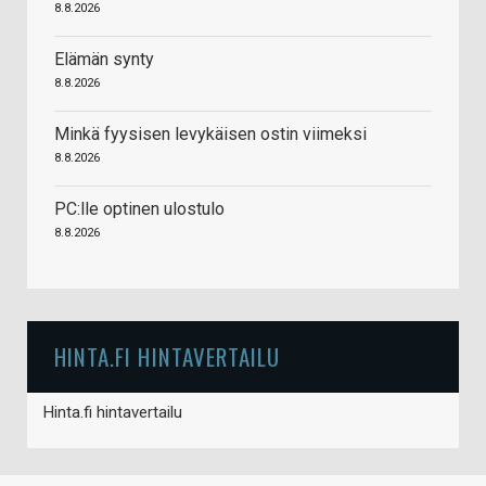
8.8.2026
Elämän synty
8.8.2026
Minkä fyysisen levykäisen ostin viimeksi
8.8.2026
PC:lle optinen ulostulo
8.8.2026
HINTA.FI HINTAVERTAILU
Hinta.fi hintavertailu