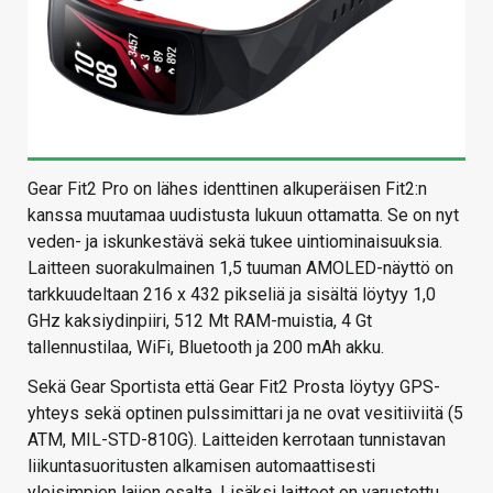
Gear Fit2 Pro on lähes identtinen alkuperäisen Fit2:n
kanssa muutamaa uudistusta lukuun ottamatta. Se on nyt
veden- ja iskunkestävä sekä tukee uintiominaisuuksia.
Laitteen suorakulmainen 1,5 tuuman AMOLED-näyttö on
tarkkuudeltaan 216 x 432 pikseliä ja sisältä löytyy 1,0
GHz kaksiydinpiiri, 512 Mt RAM-muistia, 4 Gt
tallennustilaa, WiFi, Bluetooth ja 200 mAh akku.
Sekä Gear Sportista että Gear Fit2 Prosta löytyy GPS-
yhteys sekä optinen pulssimittari ja ne ovat vesitiiviitä (5
ATM, MIL-STD-810G). Laitteiden kerrotaan tunnistavan
liikuntasuoritusten alkamisen automaattisesti
yleisimpien lajien osalta. Lisäksi laitteet on varustettu