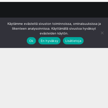
© S&J Media Oy
Käytämme evästeitä sivuston toiminnoissa, ominaisuuksissa ja
liikenteen analysoinnissa. Käyttämällä sivustoa hyväksyt
evästeiden käytön.
Ok
En hyväksy
Lisätietoja
;