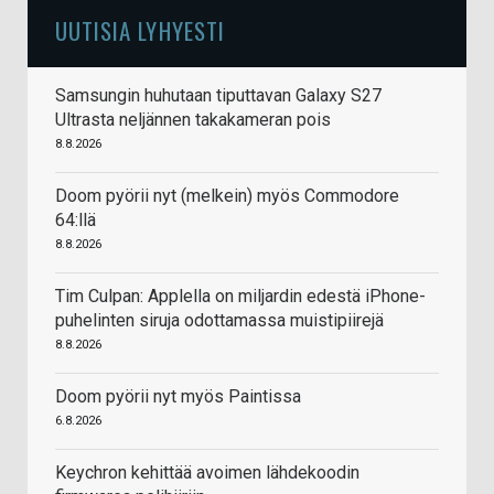
UUTISIA LYHYESTI
Samsungin huhutaan tiputtavan Galaxy S27
Ultrasta neljännen takakameran pois
8.8.2026
Doom pyörii nyt (melkein) myös Commodore
64:llä
8.8.2026
Tim Culpan: Applella on miljardin edestä iPhone-
puhelinten siruja odottamassa muistipiirejä
8.8.2026
Doom pyörii nyt myös Paintissa
6.8.2026
Keychron kehittää avoimen lähdekoodin