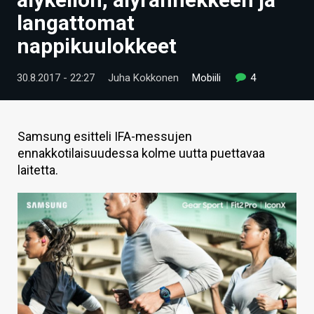
ARTIKKELIT
langattomat
nappikuulokkeet
VIDEOT
TECHBBS
30.8.2017 - 22:27
Juha Kokkonen
Mobiili
4
TIETOA
HINTA.FI
Samsung esitteli IFA-messujen
ennakkotilaisuudessa kolme uutta puettavaa
KAUPPA
laitetta.
VAIHDA TEEMA
HAKU