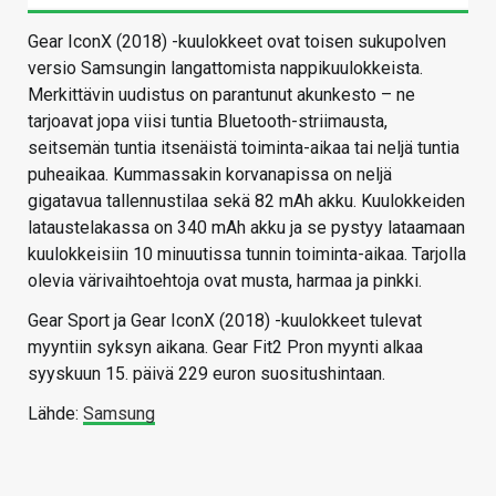
Gear IconX (2018) -kuulokkeet ovat toisen sukupolven
versio Samsungin langattomista nappikuulokkeista.
Merkittävin uudistus on parantunut akunkesto – ne
tarjoavat jopa viisi tuntia Bluetooth-striimausta,
seitsemän tuntia itsenäistä toiminta-aikaa tai neljä tuntia
puheaikaa. Kummassakin korvanapissa on neljä
gigatavua tallennustilaa sekä 82 mAh akku. Kuulokkeiden
lataustelakassa on 340 mAh akku ja se pystyy lataamaan
kuulokkeisiin 10 minuutissa tunnin toiminta-aikaa. Tarjolla
olevia värivaihtoehtoja ovat musta, harmaa ja pinkki.
Gear Sport ja Gear IconX (2018) -kuulokkeet tulevat
myyntiin syksyn aikana. Gear Fit2 Pron myynti alkaa
syyskuun 15. päivä 229 euron suositushintaan.
Lähde:
Samsung