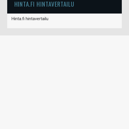
HINTA.FI HINTAVERTAILU
Hinta.fi hintavertailu