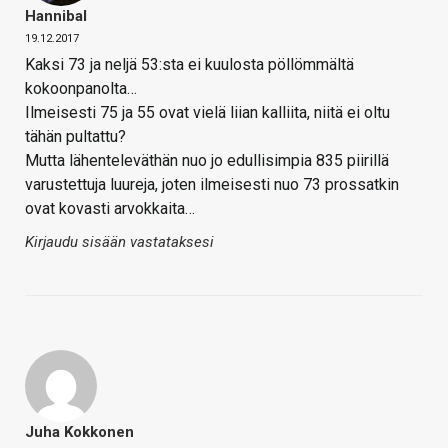
Hannibal
19.12.2017
Kaksi 73 ja neljä 53:sta ei kuulosta pöllömmältä
kokoonpanolta…
Ilmeisesti 75 ja 55 ovat vielä liian kalliita, niitä ei oltu
tähän pultattu?
Mutta lähenteleväthän nuo jo edullisimpia 835 piirillä
varustettuja luureja, joten ilmeisesti nuo 73 prossatkin
ovat kovasti arvokkaita…
Kirjaudu sisään vastataksesi
Juha Kokkonen