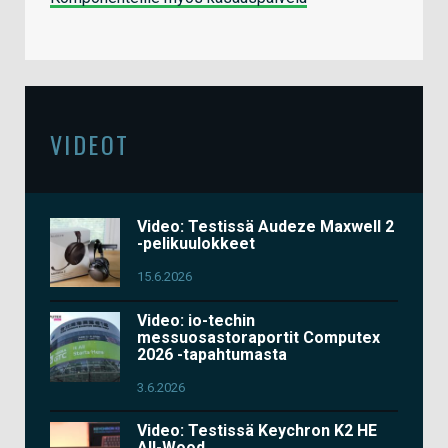
VIDEOT
Video: Testissä Audeze Maxwell 2
-pelikuulokkeet
15.6.2026
Video: io-techin
messuosastoraportit Computex
2026 -tapahtumasta
3.6.2026
Video: Testissä Keychron K2 HE
All-Wood