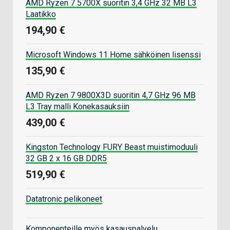
AMD Ryzen 7 5700X suoritin 3,4 GHz 32 MB L3
Laatikko
194,90 €
Microsoft Windows 11 Home sähköinen lisenssi
135,90 €
AMD Ryzen 7 9800X3D suoritin 4,7 GHz 96 MB
L3 Tray malli Konekasauksiin
439,00 €
Kingston Technology FURY Beast muistimoduuli
32 GB 2 x 16 GB DDR5
519,90 €
Datatronic pelikoneet
Komponenteille myös kasauspalvelu