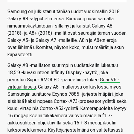
Samsung on julkistanut tänään uudet vuosimallin 2018
Galaxy A8 -älypuhelimensa. Samsung uusii samalla
nimeämiskäytäntöään, sillä nyt julkaistut Galaxy A8
(2018)- ja A8+ (2018) -mallit ovat seuraajia tämän vuoden
Galaxy A5- ja Galaxy A7 -malleille. A8:n ja A8+:n eroja
ovat lähinnä ulkomitat, näytön koko, muistimäärät ja akun
kapasiteetti.
Galaxy A8 -malliston suurimpiin uudistuksiin lukeutuu
18,5:9 -kuvasuhteen Infinity Display -näyttö, joka
perustuu Super AMOLED -paneeliin ja tukee
Gear VR -
virtuaalilaseja
. Galaxy A8 -malleissa on käytössä myös
Samsungin uunituore Exynos 7885 -järjestelmäpiiri, joka
sisältää kaksi nopeaa Cortex-A73-prosessoriydintä sekä
kuusi virtapihiä Cortex-A53-ydintä. Kamerapuolelta löytyy
16 megapikselin takakamera valovoimaisella f1.7-
aukkosuhteen objektiivilla sekä 16 + 8 megapikselin
kaksoisetukamera. Käyttöjärjestelmänä on valitettavasti