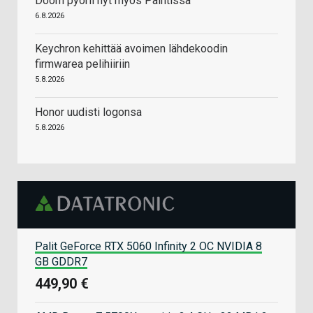
Doom pyörii nyt myös Paintissa
6.8.2026
Keychron kehittää avoimen lähdekoodin
firmwarea pelihiiriin
5.8.2026
Honor uudisti logonsa
5.8.2026
Palit GeForce RTX 5060 Infinity 2 OC NVIDIA 8
GB GDDR7
449,90 €