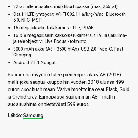
32 Gt tallennustilaa, muistikorttipaikka (max. 256 Gt)
Cat.11 LTE-yhteydet, Wi-Fi 802.11 a/b/g/n/ac, Bluetooth
5.0, NFC, MST
16 megapikselin takakamera, f1.7, PDAF
16 & 8 megapikselin kaksoisetukamera, f1.9, laajakulma-
ja teleobjektiivi, Live Focus -toiminto
3000 mAh akku (A8+ 3500 mAh), USB 2.0 Type-C, Fast
Charging
Android 7.1.1 Nougat
Suomessa myyntiin tulee pienempi Galaxy A8 (2018) -
malli, joka saapuu kauppoihin vuoden 2018 alussa 499
euron suositushintaan. Värivaihtoehtoina ovat Black, Gold
ja Orchid Gray. Euroopassa suuremman A8+-mallin
suositushinta on tiettävästi 599 euroa.
Lähde:
Samsung