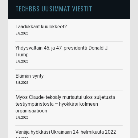
TECHBBS UUSIMMAT VIESTIT
Laadukkaat kuulokkeet?
8.8.2026
Yhdysvaltain 45. ja 47. presidentti Donald J.
Trump
8.8.2026
Elämän synty
8.8.2026
Myös Claude-tekoäly murtautui ulos suljetusta
testiympäristöstä – hyökkäsi kolmeen
organisaatioon
8.8.2026
Venäjä hyökkäsi Ukrainaan 24. helmikuuta 2022