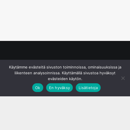
© S&J Media Oy
Käytämme evästeitä sivuston toiminnoissa, ominaisuuksissa ja
liikenteen analysoinnissa. Käyttämällä sivustoa hyväksyt
evästeiden käytön.
Ok
En hyväksy
Lisätietoja
;