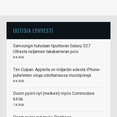
UUTISIA LYHYESTI
Samsungin huhutaan tiputtavan Galaxy S27
Ultrasta neljännen takakameran pois
8.8.2026
Tim Culpan: Applella on miljardin edestä iPhone-
puhelinten siruja odottamassa muistipiirejä
8.8.2026
Doom pyörii nyt (melkein) myös Commodore
64:llä
7.8.2026