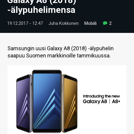
ARTIKKELIT
-älypuhelimensa
VIDEOT
19.12.2017 - 12:47
Juha Kokkonen
Mobiili
2
TECHBBS
TIETOA
Samsungin uusi Galaxy A8 (2018) -älypuhelin
saapuu Suomen markkinoille tammikuussa.
HINTA.FI
KAUPPA
VAIHDA TEEMA
HAKU