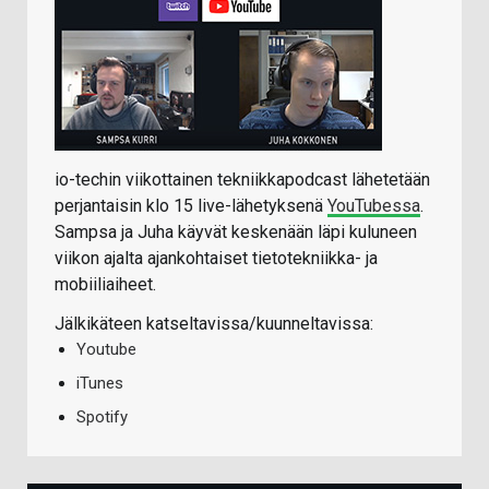
io-techin viikottainen tekniikkapodcast lähetetään
perjantaisin klo 15 live-lähetyksenä
YouTubessa
.
Sampsa ja Juha käyvät keskenään läpi kuluneen
viikon ajalta ajankohtaiset tietotekniikka- ja
mobiiliaiheet.
Jälkikäteen katseltavissa/kuunneltavissa:
Youtube
iTunes
Spotify