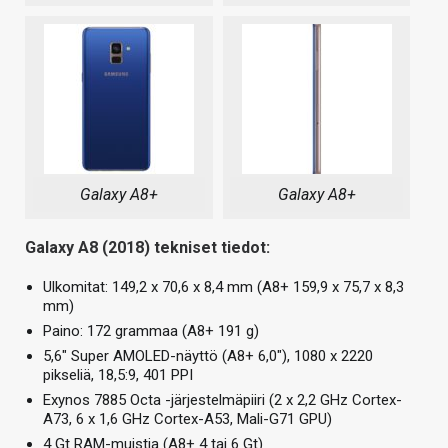
Galaxy A8+
Galaxy A8+
Galaxy A8 (2018) tekniset tiedot:
Ulkomitat: 149,2 x 70,6 x 8,4 mm (A8+ 159,9 x 75,7 x 8,3
mm)
Paino: 172 grammaa (A8+ 191 g)
5,6″ Super AMOLED-näyttö (A8+ 6,0″), 1080 x 2220
pikseliä, 18,5:9, 401 PPI
Exynos 7885 Octa -järjestelmäpiiri (2 x 2,2 GHz Cortex-
A73, 6 x 1,6 GHz Cortex-A53, Mali-G71 GPU)
4 Gt RAM-muistia (A8+ 4 tai 6 Gt)