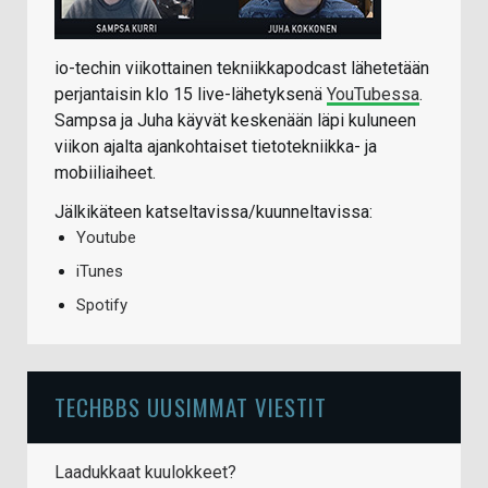
io-techin viikottainen tekniikkapodcast lähetetään
perjantaisin klo 15 live-lähetyksenä
YouTubessa
.
Sampsa ja Juha käyvät keskenään läpi kuluneen
viikon ajalta ajankohtaiset tietotekniikka- ja
mobiiliaiheet.
Jälkikäteen katseltavissa/kuunneltavissa:
Youtube
iTunes
Spotify
TECHBBS UUSIMMAT VIESTIT
Laadukkaat kuulokkeet?