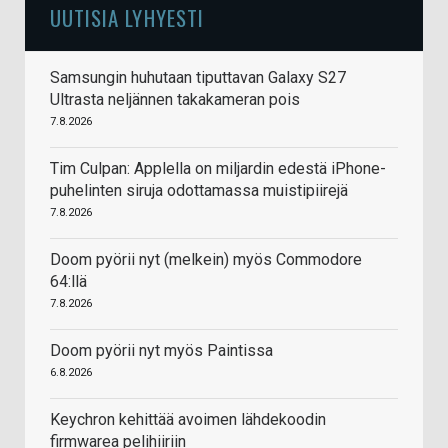
UUTISIA LYHYESTI
Samsungin huhutaan tiputtavan Galaxy S27
Ultrasta neljännen takakameran pois
7.8.2026
Tim Culpan: Applella on miljardin edestä iPhone-
puhelinten siruja odottamassa muistipiirejä
7.8.2026
Doom pyörii nyt (melkein) myös Commodore
64:llä
7.8.2026
Doom pyörii nyt myös Paintissa
6.8.2026
Keychron kehittää avoimen lähdekoodin
firmwarea pelihiiriin