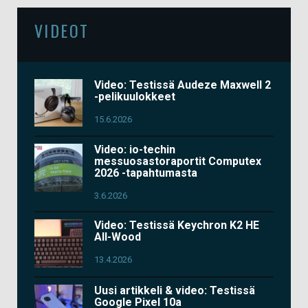
VIDEOT
Video: Testissä Audeze Maxwell 2
-pelikuulokkeet
15.6.2026
Video: io-techin
messuosastoraportit Computex
2026 -tapahtumasta
3.6.2026
Video: Testissä Keychron K2 HE
All-Wood
13.4.2026
Uusi artikkeli & video: Testissä
Google Pixel 10a