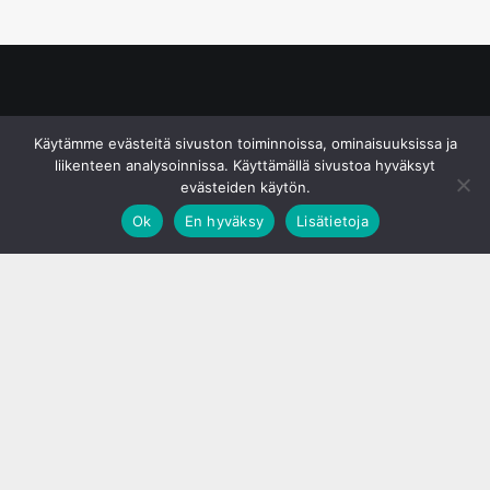
© S&J Media Oy
Käytämme evästeitä sivuston toiminnoissa, ominaisuuksissa ja
liikenteen analysoinnissa. Käyttämällä sivustoa hyväksyt
evästeiden käytön.
Ok
En hyväksy
Lisätietoja
;