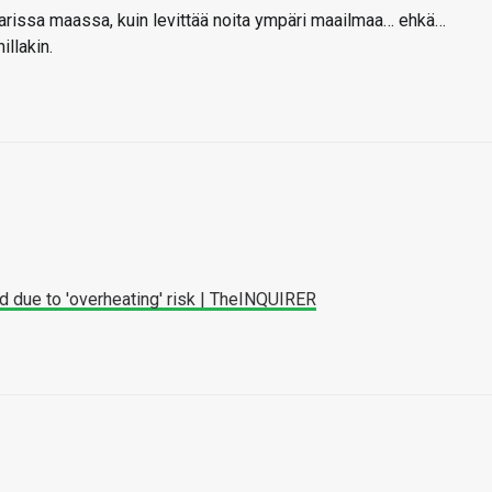
parissa maassa, kuin levittää noita ympäri maailmaa… ehkä…
illakin.
ed due to 'overheating' risk | TheINQUIRER