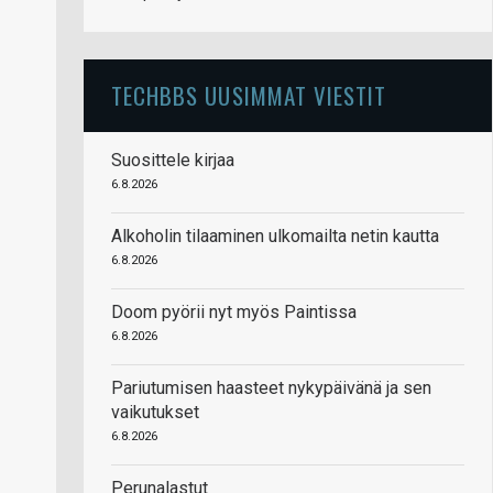
TECHBBS UUSIMMAT VIESTIT
Suosittele kirjaa
6.8.2026
Alkoholin tilaaminen ulkomailta netin kautta
6.8.2026
Doom pyörii nyt myös Paintissa
6.8.2026
Pariutumisen haasteet nykypäivänä ja sen
vaikutukset
6.8.2026
Perunalastut