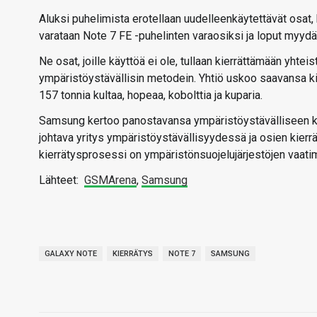
Aluksi puhelimista erotellaan uudelleenkäytettävät osat,
varataan Note 7 FE -puhelinten varaosiksi ja loput myydä
Ne osat, joille käyttöä ei ole, tullaan kierrättämään yht
ympäristöystävällisin metodein. Yhtiö uskoo saavansa k
157 tonnia kultaa, hopeaa, kobolttia ja kuparia.
Samsung kertoo panostavansa ympäristöystävälliseen ki
johtava yritys ympäristöystävällisyydessä ja osien kier
kierrätysprosessi on ympäristönsuojelujärjestöjen vaat
Lähteet:
GSMArena
,
Samsung
GALAXY NOTE
KIERRÄTYS
NOTE 7
SAMSUNG