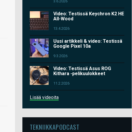
3.6.2026
Video: Testissä Keychron K2 HE
All-Wood
13.4.2026
Uusi artikkeli & video: Testissä
Google Pixel 10a
9.3.2026
Video: Testissä Asus ROG
Kithara -pelikuulokkeet
11.2.2026
Lisää videoita
TEKNIIKKAPODCAST