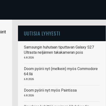
irit
UUTISIA LYHYESTI
Samsungin huhutaan tiputtavan Galaxy S27
Ultrasta neljännen takakameran pois
6.8.2026
Doom pyörii nyt (melkein) myös Commodore
64:llä
6.8.2026
Doom pyörii nyt myös Paintissa
6.8.2026