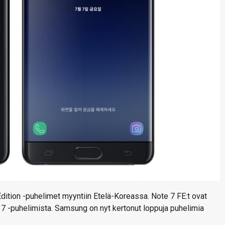
Edition -puhelimet myyntiin Etelä-Koreassa. Note 7 FE:t ovat
te 7 -puhelimista. Samsung on nyt kertonut loppuja puhelimia