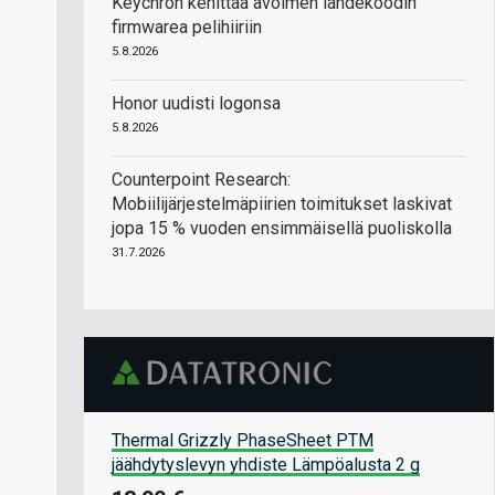
Keychron kehittää avoimen lähdekoodin
firmwarea pelihiiriin
5.8.2026
Honor uudisti logonsa
5.8.2026
Counterpoint Research:
Mobiilijärjestelmäpiirien toimitukset laskivat
jopa 15 % vuoden ensimmäisellä puoliskolla
31.7.2026
Thermal Grizzly PhaseSheet PTM
jäähdytyslevyn yhdiste Lämpöalusta 2 g