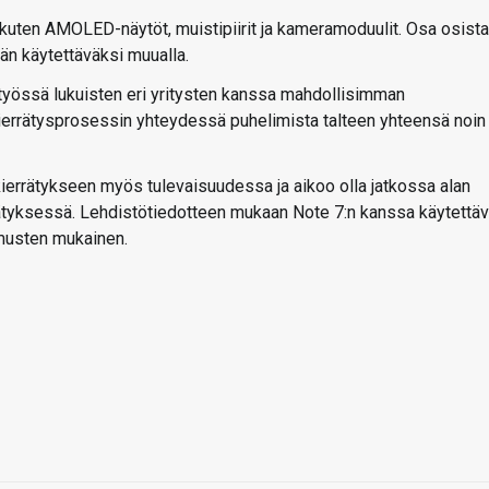
 kuten AMOLED-näytöt, muistipiirit ja kameramoduulit. Osa osista
än käytettäväksi muualla.
eistyössä lukuisten eri yritysten kanssa mahdollisimman
ierrätysprosessin yhteydessä puhelimista talteen yhteensä noin
errätykseen myös tulevaisuudessa ja aikoo olla jatkossa alan
rätyksessä. Lehdistötiedotteen mukaan Note 7:n kanssa käytettä
imusten mukainen.