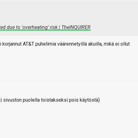
led due to 'overheating' risk | TheINQUIRER
 korjannut AT&T puhelimia väärennetyillä akuilla, mikä ei ollut
 sivuston puolella toistakseksi pois käytöstä)