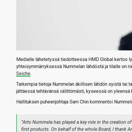
Medialle lähetetyssä tiedotteessa HMD Global kertoo lyh
yhteisymmärryksessä Nummelan lähdöstä ja tilalle on nim
Seiche
.
Tarkempia tietoja Nummelan äkillisen lähdön syistä tai ta
jättäessä tehtävänsä välittömästi, kyseessä on yleensä k
Hallituksen puheenjohtaja Sam Chin kommentoi Nummelan
”Arto Nummela has played a key role in the creation o
first products. On behalf of the whole Board, I thank A