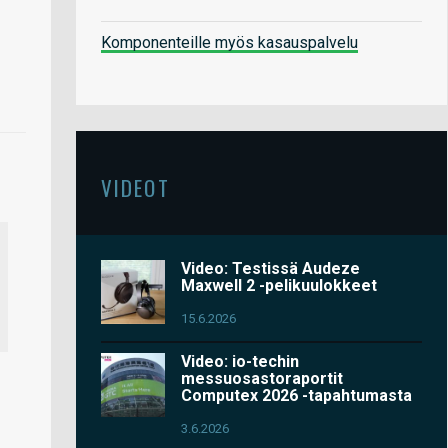
Komponenteille myös kasauspalvelu
VIDEOT
Video: Testissä Audeze
Maxwell 2 -pelikuulokkeet
15.6.2026
Video: io-techin
messuosastoraportit
Computex 2026 -tapahtumasta
3.6.2026