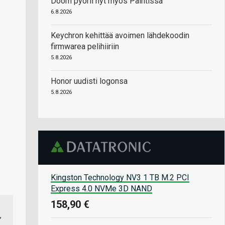
Doom pyörii nyt myös Paintissa
6.8.2026
Keychron kehittää avoimen lähdekoodin
firmwarea pelihiiriin
5.8.2026
Honor uudisti logonsa
5.8.2026
Kingston Technology NV3 1 TB M.2 PCI
Express 4.0 NVMe 3D NAND
158,90 €
”