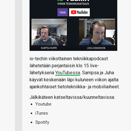
io-techin viikottainen tekniikkapodcast
lähetetään perjantaisin klo 15 live-
lähetyksenä
YouTubessa
. Sampsa ja Juha
käyvät keskenään läpi kuluneen viikon ajalta
ajankohtaiset tietotekniikka- ja mobiiliaiheet.
Jälkikäteen katseltavissa/kuunneltavissa:
Youtube
iTunes
Spotify