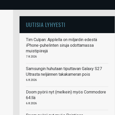
UUTISIA LYHYESTI
Tim Culpan: Applella on miljardin edestä
iPhone-puhelinten siruja odottamassa
muistipiirejä
7.8.2026
Samsungin huhutaan tiputtavan Galaxy S27
Ultrasta neljännen takakameran pois
6.8.2026
Doom pyörii nyt (melkein) myös Commodore
64:llä
6.8.2026