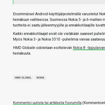
Ensimmäiset Android-käyttöjärjestelmällä varustetut No
heinäkuun vaihteessa. Suomessa Nokia 5- ja 6-mallien my
tuotteita ei saatu jälleenmyyjille ja ennakkotilaajille luva
Kaikki ennakkotilaajat eivät ole vieläkään saaneet puhelimi
Myös Nokia 3- ja Nokia 3310 -puhelimia vaivaa saatavu
HMD Globalin odotetaan esittelevän
Nokia 8 -lippulaiva
heinäkuuta.
HMD GLOBAL
NOKIA
Kommentoi uutista tai artikkelia foorumilla
(Kommentointi 