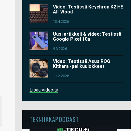
Video: Testissä Keychron K2 HE
All-Wood
13.4.2026
Uusi artikkeli & video: Testissä
Google Pixel 10a
9.3.2026
Video: Testissä Asus ROG
Kithara -pelikuulokkeet
11.2.2026
Lisää videoita
TEKNIIKKAPODCAST