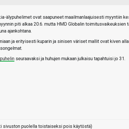
kia-älypuhelimet ovat saapuneet maailmanlaajuisesti myyntiin ke
ynnin piti alkaa 20.6. mutta HMD Globalin toimitusvaikeuksien t
ttuna ajankohtana.
aan ja erityisesti kuparin ja sinisen väriset mallit ovat kiven alla
usongelmat.
npuhelin
seuraavaksi ja huhujen mukaan julkaisu tapahtuisi jo 31.
sivuston puolella toistaiseksi pois käytöstä)