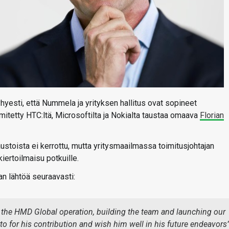
yesti, että Nummela ja yrityksen hallitus ovat sopineet
itetty HTC:ltä, Microsoftilta ja Nokialta taustaa omaava
Florian
ustoista ei kerrottu, mutta yritysmaailmassa toimitusjohtajan
iertoilmaisu potkuille.
 lähtöä seuraavasti:
f the HMD Global operation, building the team and launching our
rto for his contribution and wish him well in his future endeavors