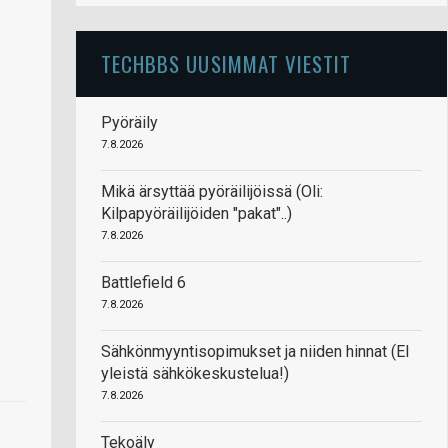
TECHBBS UUSIMMAT VIESTIT
Pyöräily
7.8.2026
Mikä ärsyttää pyöräilijöissä (Oli:
Kilpapyöräilijöiden "pakat"..)
7.8.2026
Battlefield 6
7.8.2026
Sähkönmyyntisopimukset ja niiden hinnat (EI
yleistä sähkökeskustelua!)
7.8.2026
Tekoäly