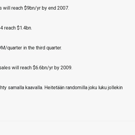
s will reach $9bn/yr by end 2007.
4 reach $1.4bn.
/quarter in the third quarter.
ales will reach $6.6bn/yr by 2009.
 samalla kaavalla. Heitetään randomilla joku luku jollekin