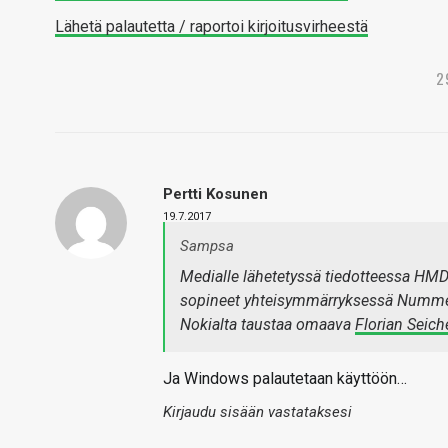
Lähetä palautetta / raportoi kirjoitusvirheestä
2
Pertti Kosunen
19.7.2017
Sampsa
Medialle lähetetyssä tiedotteessa HMD 
sopineet yhteisymmärryksessä Nummelan
Nokialta taustaa omaava
Florian Seich
Ja Windows palautetaan käyttöön…
Kirjaudu sisään vastataksesi