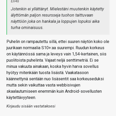
Eli4s
Jotenkin ei yllättänyt. Mielestäni muutenkin käytetty
älyttömän paljon resursseja tuohon taittuvaan
näyttöön joka on hankala ja loppujen lopuksi aika
turha ominaisuus.
Puhelin on rampautettu sillä, ettei suuren näytön koko ole
juurikaan normaalia S10+:aa suurempi. Ruudun korkeus
on käytännössä sama ja leveys vain 1,54-kertainen, siis
puolitoista puhelinta. Vajaat neljä senttimetriä. Ei se
minua vakuuta ainakaan, koska hyvin harva sovellus
hyötyy mitenkään tuosta lisästä. Vaakatasoon
käännettynä sentään nuo lisäsentit saa korkeuseduksi
mutta sekin vaikuttaa vasta webbisivujen
skaalautumiseen enemmän kuin Android-sovellusten
käytettävyyteen.
Kirjaudu sisään vastataksesi