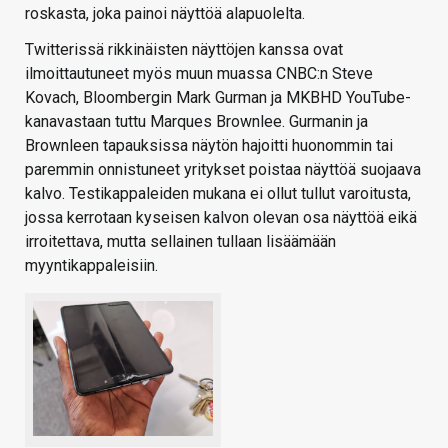
roskasta, joka painoi näyttöä alapuolelta.
Twitterissä rikkinäisten näyttöjen kanssa ovat
ilmoittautuneet myös muun muassa CNBC:n Steve
Kovach, Bloombergin Mark Gurman ja MKBHD YouTube-
kanavastaan tuttu Marques Brownlee. Gurmanin ja
Brownleen tapauksissa näytön hajoitti huonommin tai
paremmin onnistuneet yritykset poistaa näyttöä suojaava
kalvo. Testikappaleiden mukana ei ollut tullut varoitusta,
jossa kerrotaan kyseisen kalvon olevan osa näyttöä eikä
irroitettava, mutta sellainen tullaan lisäämään
myyntikappaleisiin.