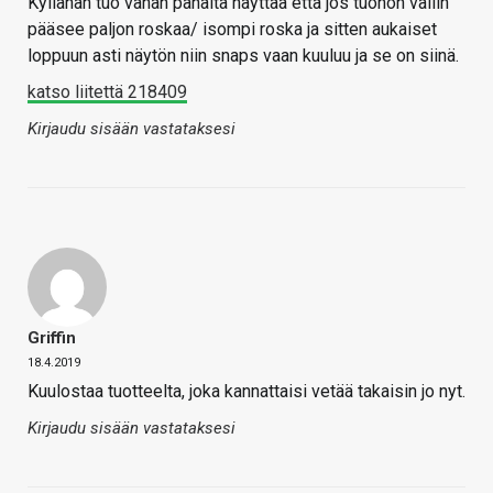
Kyllähän tuo vähän pahalta näyttää että jos tuohon väliin
pääsee paljon roskaa/ isompi roska ja sitten aukaiset
loppuun asti näytön niin snaps vaan kuuluu ja se on siinä.
katso liitettä 218409
Kirjaudu sisään vastataksesi
Griffin
18.4.2019
Kuulostaa tuotteelta, joka kannattaisi vetää takaisin jo nyt.
Kirjaudu sisään vastataksesi