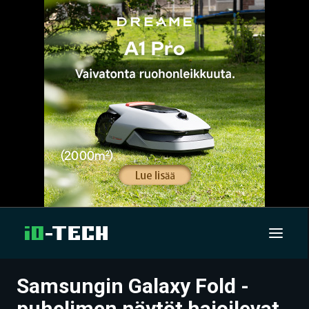
Samsungin Galaxy Fold -
UUTISET
puhelimen näytöt hajoilevat