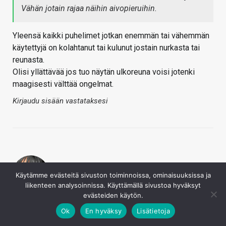
Vähän jotain rajaa näihin aivopieruihin.
Yleensä kaikki puhelimet jotkan enemmän tai vähemmän
käytettyjä on kolahtanut tai kulunut jostain nurkasta tai
reunasta.
Olisi yllättävää jos tuo näytän ulkoreuna voisi jotenki
maagisesti välttää ongelmat.
Kirjaudu sisään vastataksesi
Käytämme evästeitä sivuston toiminnoissa, ominaisuuksissa ja
liikenteen analysoinnissa. Käyttämällä sivustoa hyväksyt
evästeiden käytön.
Chloe
19.4.2019
Ok
En hyväksy
Lisätietoja
Lepakomäyrä