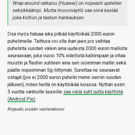
Wrap-around ratkaisu (Huawei) on nopeasti ajatellen
seksikkäämpi. Mutta muovinäyttö saa siinä kestää
joka kolhun ja taskun hankauksen.
Osa myös haluaa aika pitkää käyttöikää 2000 euron
puhelimelle. Taittuva voi olla ihan jees jos vaihtaa
puhelinta vuoden välein aina uudesta 2000 euron mallista
seuraavaan, joka vuosi 10% edellistä kalliimpaan ja ottaa
muistin ja flashin suhteen aina sen isoimman mallin sekä
päälle nopeimman 5g-liittymän. Surettaa ne seuraavat
ostajat (jos ei 2000 euron puhelin mene serriin vuoden
jälkeen), miten heillä on käyttöikää luvassa. Nythän esim.
5 vuotta vanhoille luureille
saa vielä suht uutta käyttistä
(Android Pie)
.
Kirjaudu sisään vastataksesi