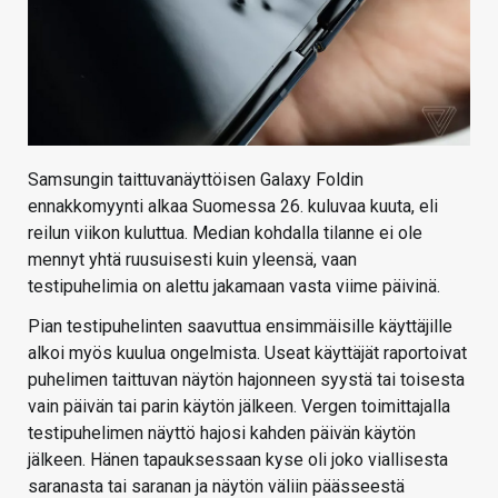
Samsungin taittuvanäyttöisen Galaxy Foldin
ennakkomyynti alkaa Suomessa 26. kuluvaa kuuta, eli
reilun viikon kuluttua. Median kohdalla tilanne ei ole
mennyt yhtä ruusuisesti kuin yleensä, vaan
testipuhelimia on alettu jakamaan vasta viime päivinä.
Pian testipuhelinten saavuttua ensimmäisille käyttäjille
alkoi myös kuulua ongelmista. Useat käyttäjät raportoivat
puhelimen taittuvan näytön hajonneen syystä tai toisesta
vain päivän tai parin käytön jälkeen. Vergen toimittajalla
testipuhelimen näyttö hajosi kahden päivän käytön
jälkeen. Hänen tapauksessaan kyse oli joko viallisesta
saranasta tai saranan ja näytön väliin päässeestä