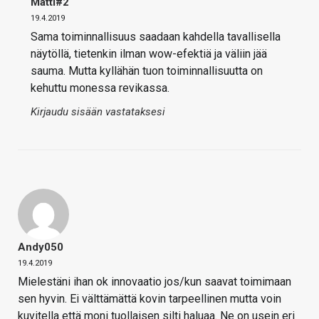
Matti#2
19.4.2019
Sama toiminnallisuus saadaan kahdella tavallisella
näytöllä, tietenkin ilman wow-efektiä ja väliin jää
sauma. Mutta kyllähän tuon toiminnallisuutta on
kehuttu monessa revikassa.
Kirjaudu sisään vastataksesi
Andy050
19.4.2019
Mielestäni ihan ok innovaatio jos/kun saavat toimimaan
sen hyvin. Ei välttämättä kovin tarpeellinen mutta voin
kuvitella että moni tuollaisen silti haluaa. Ne on usein eri