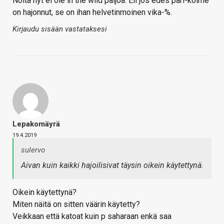
Noita nyt ei ole in the wild paljoa. Eli jos edes pari-kolme
on hajonnut, se on ihan helvetinmoinen vika-%.
Kirjaudu sisään vastataksesi
Lepakomäyrä
19.4.2019
sulervo
Aivan kuin kaikki hajoilisivat täysin oikein käytettynä.
Oikein käytettynä?
Miten näitä on sitten väärin käytetty?
Veikkaan että katoat kuin p saharaan enkä saa