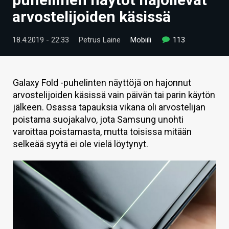
ARTIKKELIT
arvostelijoiden käsissä
VIDEOT
18.4.2019 - 22:33
Petrus Laine
Mobiili
113
TECHBBS
TIETOA
Galaxy Fold -puhelinten näyttöjä on hajonnut
arvostelijoiden käsissä vain päivän tai parin käytön
HINTA.FI
jälkeen. Osassa tapauksia vikana oli arvostelijan
poistama suojakalvo, jota Samsung unohti
KAUPPA
varoittaa poistamasta, mutta toisissa mitään
VAIHDA TEEMA
selkeää syytä ei ole vielä löytynyt.
HAKU