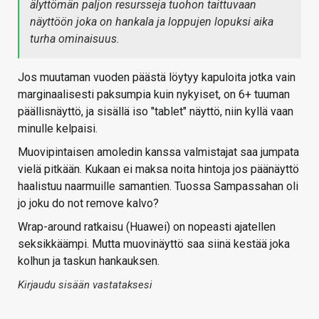
älyttömän paljon resursseja tuohon taittuvaan
näyttöön joka on hankala ja loppujen lopuksi aika
turha ominaisuus.
Jos muutaman vuoden päästä löytyy kapuloita jotka vain
marginaalisesti paksumpia kuin nykyiset, on 6+ tuuman
päällisnäyttö, ja sisällä iso "tablet" näyttö, niin kyllä vaan
minulle kelpaisi.
Muovipintaisen amoledin kanssa valmistajat saa jumpata
vielä pitkään. Kukaan ei maksa noita hintoja jos päänäyttö
haalistuu naarmuille samantien. Tuossa Sampassahan oli
jo joku do not remove kalvo?
Wrap-around ratkaisu (Huawei) on nopeasti ajatellen
seksikkäämpi. Mutta muovinäyttö saa siinä kestää joka
kolhun ja taskun hankauksen.
Kirjaudu sisään vastataksesi