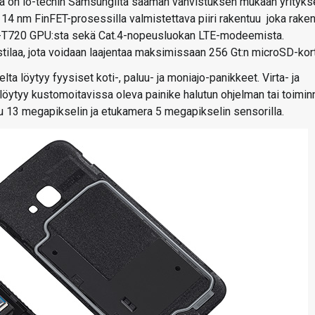
joka on io-techin Samsungilta saaman vahvistuksen mukaan yrityks
. 14 nm FinFET-prosessilla valmistettava piiri rakentuu joka rake
li-T720 GPU:sta sekä Cat.4-nopeusluokan LTE-modeemista.
stilaa, jota voidaan laajentaa maksimissaan 256 Gt:n microSD-korti
a löytyy fyysiset koti-, paluu- ja moniajo-panikkeet. Virta- ja
öytyy kustomoitavissa oleva painike halutun ohjelman tai toimin
 13 megapikselin ja etukamera 5 megapikselin sensorilla.