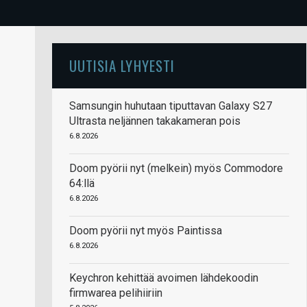
UUTISIA LYHYESTI
Samsungin huhutaan tiputtavan Galaxy S27
Ultrasta neljännen takakameran pois
6.8.2026
Doom pyörii nyt (melkein) myös Commodore
64:llä
6.8.2026
Doom pyörii nyt myös Paintissa
6.8.2026
Keychron kehittää avoimen lähdekoodin
firmwarea pelihiiriin