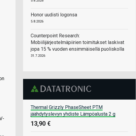
5.8.2026
Honor uudisti logonsa
5.8.2026
Counterpoint Research:
Mobiilijärjestelmäpiirien toimitukset laskivat
jopa 15 % vuoden ensimmäisellä puoliskolla
31.7.2026
on
Thermal Grizzly PhaseSheet PTM
jäähdytyslevyn yhdiste Lämpöalusta 2 g
V-
13,90 €