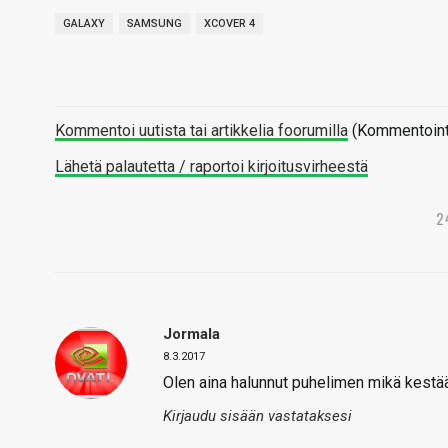
GALAXY
SAMSUNG
XCOVER 4
Kommentoi uutista tai artikkelia foorumilla
(Kommentointi 
Lähetä palautetta / raportoi kirjoitusvirheestä
2
Jormala
8.3.2017
Olen aina halunnut puhelimen mikä kestää 
Kirjaudu sisään vastataksesi