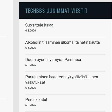
TECHBBS UUSIMMAT VIESTIT
Suosittele kirjaa
6.8.2026
Alkoholin tilaaminen ulkomailta netin kautta
6.8.2026
Doom pyörii nyt myös Paintissa
6.8.2026
Pariutumisen haasteet nykypäivänä ja sen
vaikutukset
6.8.2026
Perunalastut
6.8.2026