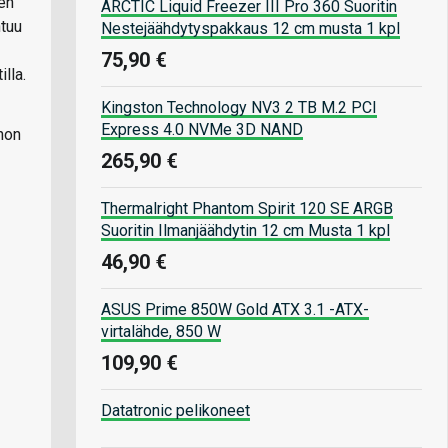
en
ARCTIC Liquid Freezer III Pro 360 Suoritin
ntuu
Nestejäähdytyspakkaus 12 cm musta 1 kpl
75,90 €
lla.
Kingston Technology NV3 2 TB M.2 PCI
Express 4.0 NVMe 3D NAND
non
265,90 €
Thermalright Phantom Spirit 120 SE ARGB
Suoritin Ilmanjäähdytin 12 cm Musta 1 kpl
46,90 €
ASUS Prime 850W Gold ATX 3.1 -ATX-
virtalähde, 850 W
109,90 €
Datatronic pelikoneet