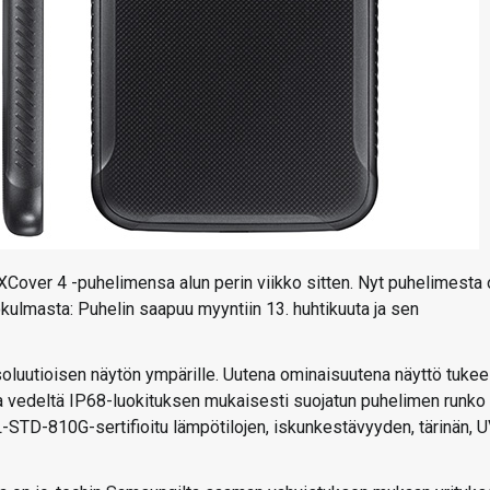
XCover 4 -puhelimensa alun perin viikko sitten. Nyt puhelimesta 
kulmasta: Puhelin saapuu myyntiin 13. huhtikuuta ja sen
oluutioisen näytön ympärille. Uutena ominaisuutena näyttö tukee
 ja vedeltä IP68-luokituksen mukaisesti suojatun puhelimen runko
-STD-810G-sertifioitu lämpötilojen, iskunkestävyyden, tärinän, U