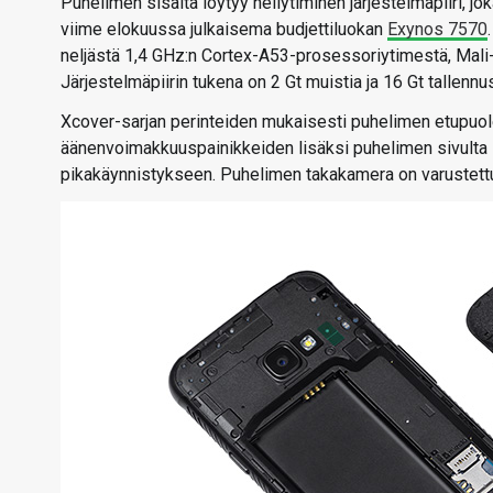
Puhelimen sisältä löytyy neliytiminen järjestelmäpiiri, 
viime elokuussa julkaisema budjettiluokan
Exynos 7570
neljästä 1,4 GHz:n Cortex-A53-prosessoriytimestä, Ma
Järjestelmäpiirin tukena on 2 Gt muistia ja 16 Gt tallennu
Xcover-sarjan perinteiden mukaisesti puhelimen etupuolelt
äänenvoimakkuuspainikkeiden lisäksi puhelimen sivulta l
pikakäynnistykseen. Puhelimen takakamera on varustettu