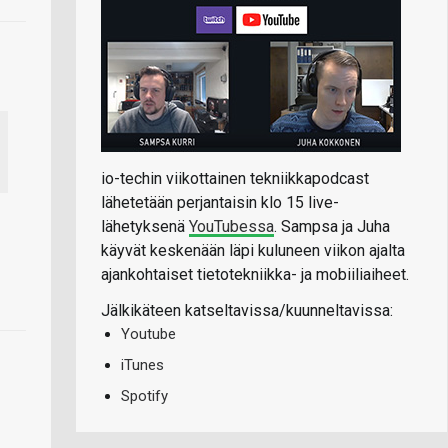
io-techin viikottainen tekniikkapodcast
lähetetään perjantaisin klo 15 live-
lähetyksenä
YouTubessa
. Sampsa ja Juha
käyvät keskenään läpi kuluneen viikon ajalta
ajankohtaiset tietotekniikka- ja mobiiliaiheet.
Jälkikäteen katseltavissa/kuunneltavissa:
Youtube
iTunes
Spotify