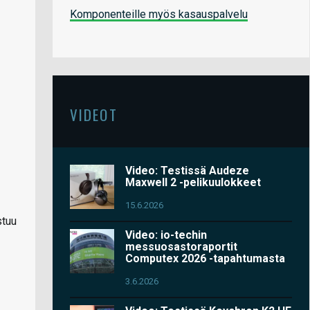
Komponenteille myös kasauspalvelu
VIDEOT
Video: Testissä Audeze
Maxwell 2 -pelikuulokkeet
15.6.2026
stuu
Video: io-techin
messuosastoraportit
Computex 2026 -tapahtumasta
3.6.2026