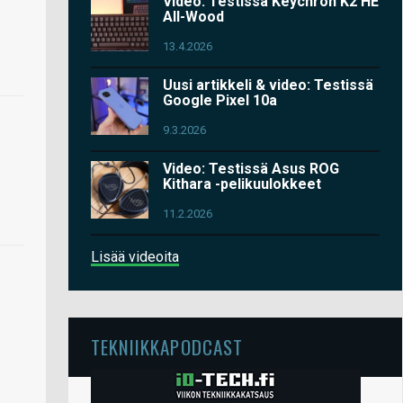
Video: Testissä Keychron K2 HE
All-Wood
13.4.2026
Uusi artikkeli & video: Testissä
Google Pixel 10a
9.3.2026
Video: Testissä Asus ROG
Kithara -pelikuulokkeet
11.2.2026
Lisää videoita
TEKNIIKKAPODCAST