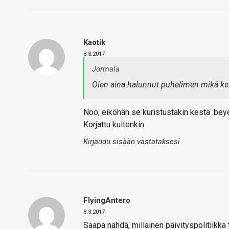
Kaotik
8.3.2017
Jormala
Olen aina halunnut puhelimen mikä kest
Noo, eiköhän se kuristustakin kestä :bey
Korjattu kuitenkin
Kirjaudu sisään vastataksesi
FlyingAntero
8.3.2017
Saapa nähdä, millainen päivityspolitiikka 