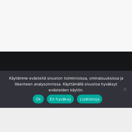
© S&J Media Oy
Käytämme evästeitä sivuston toiminnoissa, ominaisuuksissa ja
liikenteen analysoinnissa. Käyttämällä sivustoa hyväksyt
evästeiden käytön.
Ok
En hyväksy
Lisätietoja
;