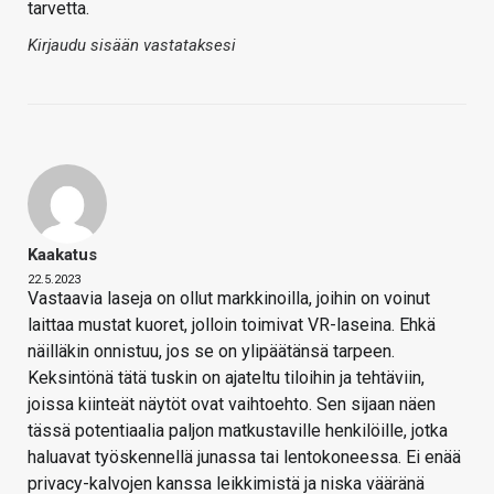
tarvetta.
Kirjaudu sisään vastataksesi
Kaakatus
22.5.2023
Vastaavia laseja on ollut markkinoilla, joihin on voinut
laittaa mustat kuoret, jolloin toimivat VR-laseina. Ehkä
näilläkin onnistuu, jos se on ylipäätänsä tarpeen.
Keksintönä tätä tuskin on ajateltu tiloihin ja tehtäviin,
joissa kiinteät näytöt ovat vaihtoehto. Sen sijaan näen
tässä potentiaalia paljon matkustaville henkilöille, jotka
haluavat työskennellä junassa tai lentokoneessa. Ei enää
privacy-kalvojen kanssa leikkimistä ja niska vääränä