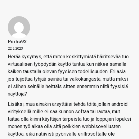
Perho92
22.5.2023
Herää kysymys, että miten keskittymistä häiritsevää tuo
virtuaalisen työpöydän käyttö tuntuu kun näkee samalla
kaiken taustalla olevan fyysisen todellisuuden. Eri asia
jos tuijottaa tyhjää seinää tai valkokangasta, mutta miksi
ei siihen seinälle heittäis sitten ennemmin niitä fyysisiä
näyttöjä?
Lisäksi, mua ainakin ärsyttäisi tehdä töitä jollain android
virityksellä mille ei saa kunnon softaa tai rautaa, mut
taitaa olla kiinni käyttäjän tarpeista tuo ja loppujen lopuksi
monen työ alkaa olla sitä pelkkien webbisovellusten
käyttöä, eikä natiivisti pyörivälle erillissoftalle ole