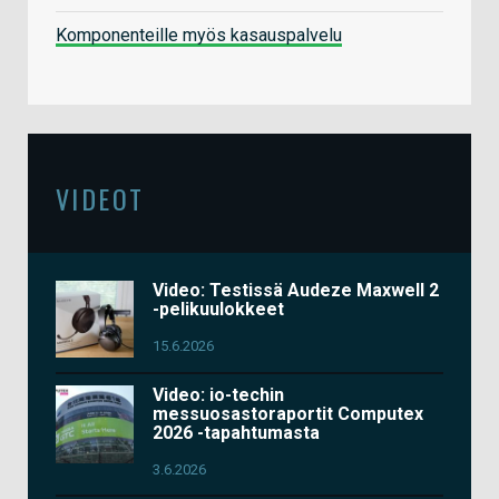
Komponenteille myös kasauspalvelu
VIDEOT
Video: Testissä Audeze Maxwell 2
-pelikuulokkeet
15.6.2026
Video: io-techin
messuosastoraportit Computex
2026 -tapahtumasta
3.6.2026