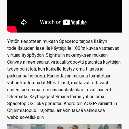
Yhtiön tiedotteen mukaan Spacetop tarjoaa lisätyn
todellisuuden laseilla käyttäjälle 100”:n kuvaa vastaavan
virtuaalityöpöydän. Sightfulin näkemyksen mukaan
Canvas nimen saanut virtuaalityöpöytä parantaa käyttäjän
työympäristöä, kun kaikelle löytyy oma tilansa ja
paikkansa helposti. Kannettavan mukana toimitetaan
yhtiön kustomoidut NReal-lasit, mutta valitettavasti
niiden tarkemmat ominaisuuslistaukset ovat jääneet
tekemättä. Käyttöjärjestelmänä toimii yhtiön oma
Spacetop OS, joka perustuu Androidin AOSP-varianttiin.
Ohjelmistopuoli rajoittuu ainakin tässä vaiheessa
webbisovelluksiin.