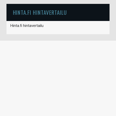
HINTA.FI HINTAVERTAILU
Hinta.fi hintavertailu