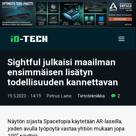
Sightful julkaisi maailman
UUTISET
ensimmäisen lisätyn
ARTIKKELIT
todellisuuden kannettavan
VIDEOT
19.5.2023 - 14:19
Petrus Laine
Tietotekniikka
2
TECHBBS
TIETOA
Näytön sijasta Spacetopia käytetään AR-laseilla,
joiden avulla työpöytä vastaa yhtiön mukaan jopa
HINTA.FI
100" näyttöä.