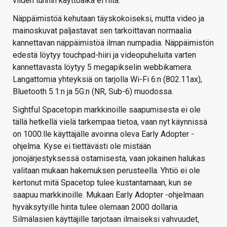
viiden tunnin käyttöaika ei riitä.
Näppäimistöä kehutaan täyskokoiseksi, mutta video ja
mainoskuvat paljastavat sen tarkoittavan normaalia
kannettavan näppäimistöä ilman numpadia. Näppäimistön
edestä löytyy touchpad-hiiri ja videopuheluita varten
kannettavasta löytyy 5 megapikselin webbikamera.
Langattomia yhteyksiä on tarjolla Wi-Fi 6:n (802.11ax),
Bluetooth 5.1:n ja 5G:n (NR, Sub-6) muodossa.
Sightful Spacetopin markkinoille saapumisesta ei ole
tällä hetkellä vielä tarkempaa tietoa, vaan nyt käynnissä
on 1000:lle käyttäjälle avoinna oleva Early Adopter -
ohjelma. Kyse ei tiettävästi ole mistään
jonojärjestyksessä ostamisesta, vaan jokainen halukas
valitaan mukaan hakemuksen perusteella. Yhtiö ei ole
kertonut mitä Spacetop tulee kustantamaan, kun se
saapuu markkinoille. Mukaan Early Adopter -ohjelmaan
hyväksytyille hinta tulee olemaan 2000 dollaria.
Silmälasien käyttäjille tarjotaan ilmaiseksi vahvuudet,