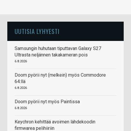
UUTISIA LYHYESTI
Samsungin huhutaan tiputtavan Galaxy S27
Ultrasta neljännen takakameran pois
6.8.2026
Doom pyörii nyt (melkein) myös Commodore
64:llä
6.8.2026
Doom pyörii nyt myös Paintissa
6.8.2026
Keychron kehittää avoimen lähdekoodin
firmwarea pelihiiriin