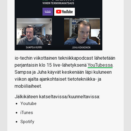
io-techin viikottainen tekniikkapodcast lähetetään
perjantaisin klo 15 live-lähetyksenä
YouTubessa
.
Sampsa ja Juha käyvät keskenään läpi kuluneen
viikon ajalta ajankohtaiset tietotekniikka- ja
mobiiliaiheet.
Jälkikäteen katseltavissa/kuunneltavissa:
Youtube
iTunes
Spotify