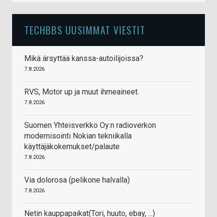
TECHBBS UUSIMMAT VIESTIT
Mikä ärsyttää kanssa-autoilijoissa?
7.8.2026
RVS, Motor up ja muut ihmeaineet.
7.8.2026
Suomen Yhteisverkko Oy:n radioverkon
modernisointi Nokian tekniikalla
käyttäjäkokemukset/palaute
7.8.2026
Via dolorosa (pelikone halvalla)
7.8.2026
Netin kauppapaikat(Tori, huuto, ebay, ...)