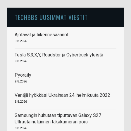
TECHBBS UUSIMMAT VIESTIT
Ajotavat ja liikennesäännöt
9.8.2026
Tesla S,3,X,Y, Roadster ja Cybertruck yleistä
9.8.2026
Pyöräily
9.8.2026
Venäjä hyökkäsi Ukrainaan 24. helmikuuta 2022
8.8.2026
Samsungin huhutaan tiputtavan Galaxy S27
Ultrasta neljännen takakameran pois
8.8.2026