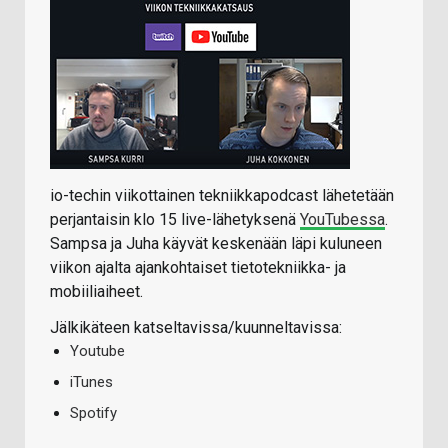
io-techin viikottainen tekniikkapodcast lähetetään
perjantaisin klo 15 live-lähetyksenä
YouTubessa
.
Sampsa ja Juha käyvät keskenään läpi kuluneen
viikon ajalta ajankohtaiset tietotekniikka- ja
mobiiliaiheet.
Jälkikäteen katseltavissa/kuunneltavissa:
Youtube
iTunes
Spotify