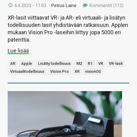
6.6.2023 - 11:03
/
Petrus Laine
Kommentit (112)
XR-lasit viittaavat VR- ja AR- eli virtuaali- ja lisätyn
todellisuuden lasit yhdistävään ratkaisuun. Applen
mukaan Vision Pro -laseihin liittyy jopa 5000 eri
patenttia.
Lue lisää
AR
Apple
Lisätty todellisuus
M2
R1
VR
VR-lasit
Virtuaalitodellisuus
Vision Pro
XR
visionOS