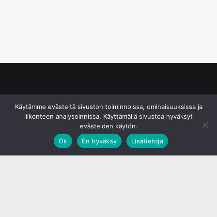
© S&J Media Oy
Käytämme evästeitä sivuston toiminnoissa, ominaisuuksissa ja
liikenteen analysoinnissa. Käyttämällä sivustoa hyväksyt
evästeiden käytön.
Ok
En hyväksy
Lisätietoja
;