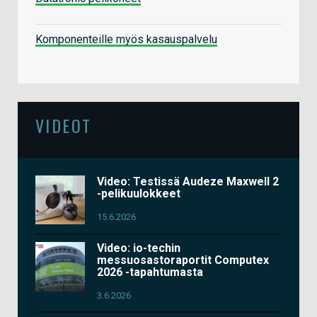
Komponenteille myös kasauspalvelu
VIDEOT
Video: Testissä Audeze Maxwell 2
-pelikuulokkeet
15.6.2026
Video: io-techin
messuosastoraportit Computex
2026 -tapahtumasta
3.6.2026