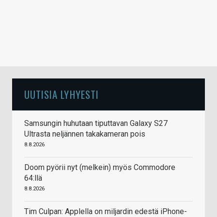
UUTISIA LYHYESTI
Samsungin huhutaan tiputtavan Galaxy S27
Ultrasta neljännen takakameran pois
8.8.2026
Doom pyörii nyt (melkein) myös Commodore
64:llä
8.8.2026
Tim Culpan: Applella on miljardin edestä iPhone-