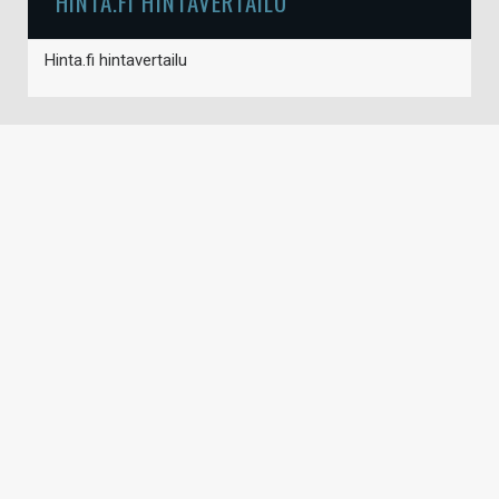
HINTA.FI HINTAVERTAILU
Hinta.fi hintavertailu