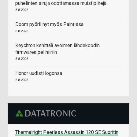
puhelinten siruja odottamassa muistipiirejä
8.8.2026
Doom pyörii nyt myös Paintissa
6.8.2026
Keychron kehittää avoimen lähdekoodin
firmwarea pelihiiriin
5.8.2026
Honor uudisti logonsa
5.8.2026
Thermalright Peerless Assassin 120 SE Suoritin