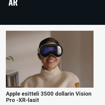
AR
ARTIKKELIT
VIDEOT
TECHBBS
TIETOA
HINTA.FI
KAUPPA
VAIHDA TEEMA
HAKU
Apple esitteli 3500 dollarin Vision
Pro -XR-lasit