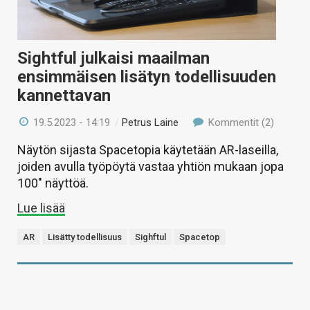
Sightful julkaisi maailman
ensimmäisen lisätyn todellisuuden
kannettavan
19.5.2023 - 14:19
/
Petrus Laine
Kommentit (2)
Näytön sijasta Spacetopia käytetään AR-laseilla,
joiden avulla työpöytä vastaa yhtiön mukaan jopa
100″ näyttöä.
Lue lisää
AR
Lisätty todellisuus
Sighftul
Spacetop