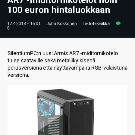
ARTIKKELIT
100 euron hintaluokkaan
VIDEOT
12.4.2018 - 16:01
Juha Kokkonen
Tietotekniikka
8
TECHBBS
TIETOA
SilentiumPC:n uusi Armis AR7 -miditornikotelo
HINTA.FI
tulee saataville sekä metallikylkisenä
perusversiona että näyttävämpänä RGB-valaistuna
KAUPPA
versiona.
VAIHDA TEEMA
HAKU