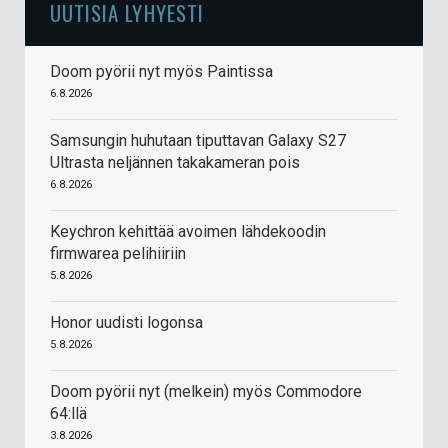
UUTISIA LYHYESTI
Doom pyörii nyt myös Paintissa
6.8.2026
Samsungin huhutaan tiputtavan Galaxy S27
Ultrasta neljännen takakameran pois
6.8.2026
Keychron kehittää avoimen lähdekoodin
firmwarea pelihiiriin
5.8.2026
Honor uudisti logonsa
5.8.2026
Doom pyörii nyt (melkein) myös Commodore
64:llä
3.8.2026