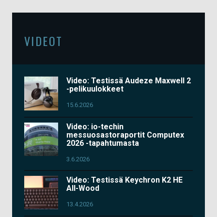
VIDEOT
Video: Testissä Audeze Maxwell 2
-pelikuulokkeet
15.6.2026
Video: io-techin
messuosastoraportit Computex
2026 -tapahtumasta
3.6.2026
Video: Testissä Keychron K2 HE
All-Wood
13.4.2026