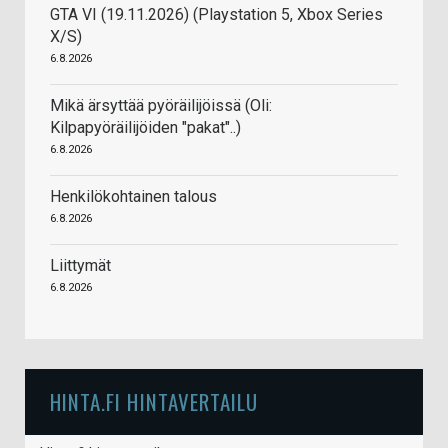
GTA VI (19.11.2026) (Playstation 5, Xbox Series
X/S)
6.8.2026
Mikä ärsyttää pyöräilijöissä (Oli:
Kilpapyöräilijöiden "pakat"..)
6.8.2026
Henkilökohtainen talous
6.8.2026
Liittymät
6.8.2026
HINTA.FI HINTAVERTAILU