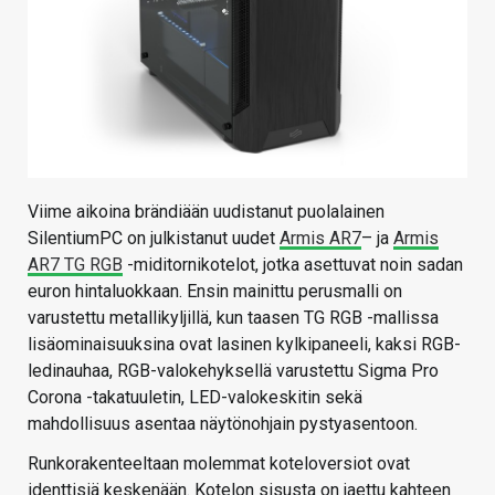
Viime aikoina brändiään uudistanut puolalainen
SilentiumPC on julkistanut uudet
Armis AR7
– ja
Armis
AR7 TG RGB
-miditornikotelot, jotka asettuvat noin sadan
euron hintaluokkaan. Ensin mainittu perusmalli on
varustettu metallikyljillä, kun taasen TG RGB -mallissa
lisäominaisuuksina ovat lasinen kylkipaneeli, kaksi RGB-
ledinauhaa, RGB-valokehyksellä varustettu Sigma Pro
Corona -takatuuletin, LED-valokeskitin sekä
mahdollisuus asentaa näytönohjain pystyasentoon.
Runkorakenteeltaan molemmat koteloversiot ovat
identtisiä keskenään. Kotelon sisusta on jaettu kahteen