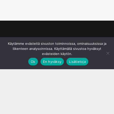
© S&J Media Oy
Käytämme evästeitä sivuston toiminnoissa, ominaisuuksissa ja
liikenteen analysoinnissa. Käyttämällä sivustoa hyväksyt
evästeiden käytön.
Ok
En hyväksy
Lisätietoja
;