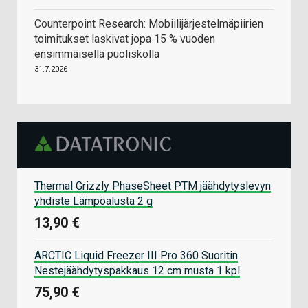
Counterpoint Research: Mobiilijärjestelmäpiirien
toimitukset laskivat jopa 15 % vuoden
ensimmäisellä puoliskolla
31.7.2026
Thermal Grizzly PhaseSheet PTM jäähdytyslevyn
yhdiste Lämpöalusta 2 g
13,90 €
ARCTIC Liquid Freezer III Pro 360 Suoritin
Nestejäähdytyspakkaus 12 cm musta 1 kpl
75,90 €