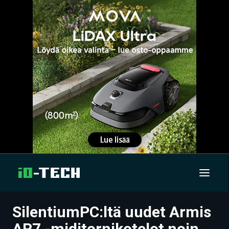
SilentiumPC:ltä uudet Armis
UUTISET
AR7 -miditornikotelot noin