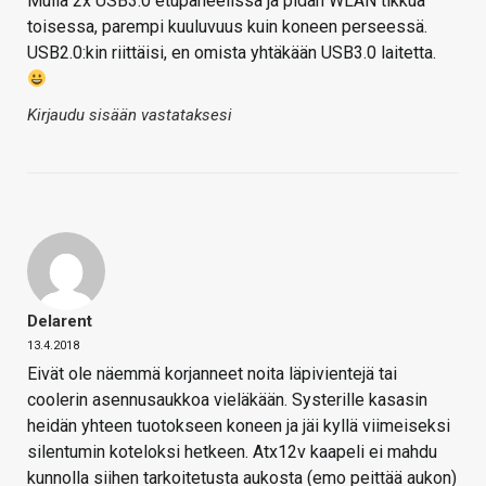
Mulla 2x USB3.0 etupaneelissa ja pidän WLAN tikkua
toisessa, parempi kuuluvuus kuin koneen perseessä.
USB2.0:kin riittäisi, en omista yhtäkään USB3.0 laitetta.
Kirjaudu sisään vastataksesi
Delarent
13.4.2018
Eivät ole näemmä korjanneet noita läpivientejä tai
coolerin asennusaukkoa vieläkään. Systerille kasasin
heidän yhteen tuotokseen koneen ja jäi kyllä viimeiseksi
silentumin koteloksi hetkeen. Atx12v kaapeli ei mahdu
kunnolla siihen tarkoitetusta aukosta (emo peittää aukon)