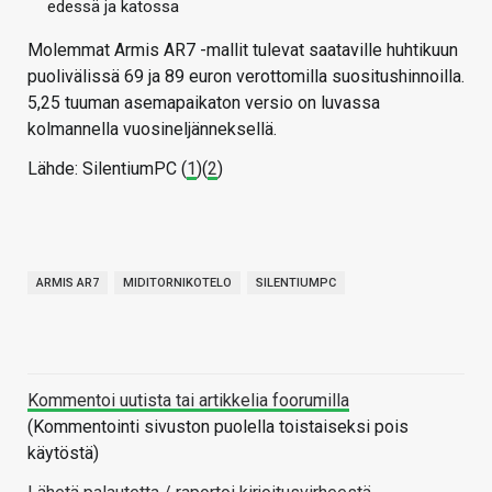
edessä ja katossa
Molemmat Armis AR7 -mallit tulevat saataville huhtikuun
puolivälissä 69 ja 89 euron verottomilla suositushinnoilla.
5,25 tuuman asemapaikaton versio on luvassa
kolmannella vuosineljänneksellä.
Lähde: SilentiumPC (
1
)(
2
)
ARMIS AR7
MIDITORNIKOTELO
SILENTIUMPC
Kommentoi uutista tai artikkelia foorumilla
(Kommentointi sivuston puolella toistaiseksi pois
käytöstä)