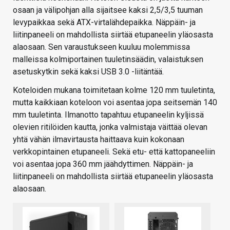
osaan ja välipohjan alla sijaitsee kaksi 2,5/3,5 tuuman
levypaikkaa sekä ATX-virtalähdepaikka. Näppäin- ja
liitinpaneeli on mahdollista siirtää etupaneelin yläosasta
alaosaan. Sen varaustukseen kuuluu molemmissa
malleissa kolmiportainen tuuletinsäädin, valaistuksen
asetuskytkin sekä kaksi USB 3.0 -liitäntää.
Koteloiden mukana toimitetaan kolme 120 mm tuuletinta,
mutta kaikkiaan koteloon voi asentaa jopa seitsemän 140
mm tuuletinta. Ilmanotto tapahtuu etupaneelin kyljissä
olevien ritilöiden kautta, jonka valmistaja väittää olevan
yhtä vähän ilmavirtausta haittaava kuin kokonaan
verkkopintainen etupaneeli. Sekä etu- että kattopaneeliin
voi asentaa jopa 360 mm jäähdyttimen. Näppäin- ja
liitinpaneeli on mahdollista siirtää etupaneelin yläosasta
alaosaan.