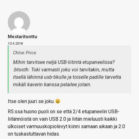
Mestaritonttu
13.4.2018
Chloe Price
Mihin tarvitsee neljä USB-liitintä etupaneelissa?
:btooth: Toki varmasti joku voi tarvitakin, mutta
itsellä lähinnä usb-tikulle ja toiselle padille tarvetta
mikäli kaverin kanssa pelailee jotain.
Itse olen juuri se joku
R5:ssa huono puoli on se että 2/4 etupaneelin USB-
liitännöistä on vain USB 2.0 ja liitän mieluusti kaikki
ulkoiset varmuuskopiolevyt kiinni samaan aikaan ja 2.0
on tuskastuttavan hidas.