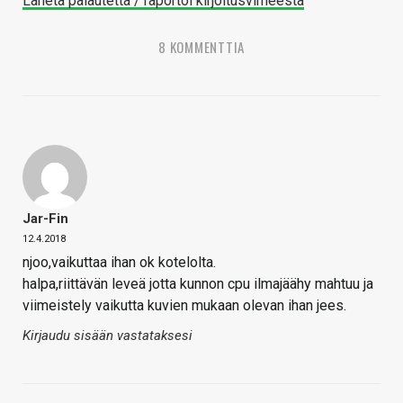
Lähetä palautetta / raportoi kirjoitusvirheestä
8 KOMMENTTIA
Jar-Fin
12.4.2018
njoo,vaikuttaa ihan ok kotelolta.
halpa,riittävän leveä jotta kunnon cpu ilmajäähy mahtuu ja
viimeistely vaikutta kuvien mukaan olevan ihan jees.
Kirjaudu sisään vastataksesi