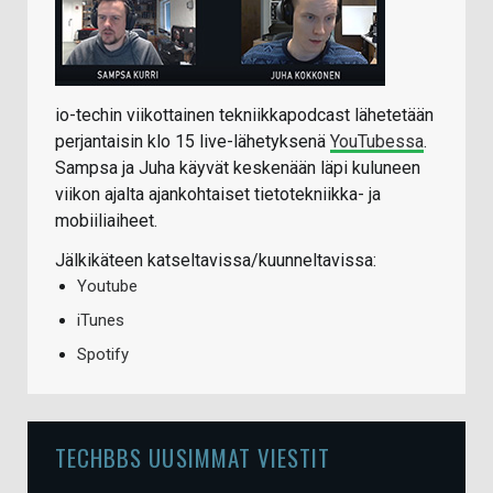
io-techin viikottainen tekniikkapodcast lähetetään
perjantaisin klo 15 live-lähetyksenä
YouTubessa
.
Sampsa ja Juha käyvät keskenään läpi kuluneen
viikon ajalta ajankohtaiset tietotekniikka- ja
mobiiliaiheet.
Jälkikäteen katseltavissa/kuunneltavissa:
Youtube
iTunes
Spotify
TECHBBS UUSIMMAT VIESTIT