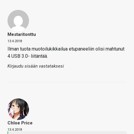
Mestaritonttu
13.4.2018
Ilman tuota muotoilukikkailua etupaneeliin olisi mahtunut
4 USB 3.0- liitäntää.
Kirjaudu sisään vastataksesi
Chloe Price
13.4.2018