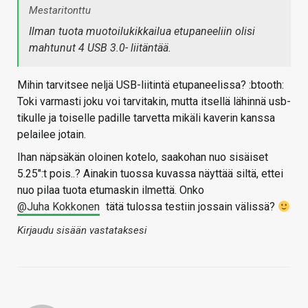
Mestaritonttu
Ilman tuota muotoilukikkailua etupaneeliin olisi
mahtunut 4 USB 3.0- liitäntää.
Mihin tarvitsee neljä USB-liitintä etupaneelissa? :btooth:
Toki varmasti joku voi tarvitakin, mutta itsellä lähinnä usb-
tikulle ja toiselle padille tarvetta mikäli kaverin kanssa
pelailee jotain.
Ihan näpsäkän oloinen kotelo, saakohan nuo sisäiset
5.25":t pois..? Ainakin tuossa kuvassa näyttää siltä, ettei
nuo pilaa tuota etumaskin ilmettä. Onko
@Juha Kokkonen
tätä tulossa testiin jossain välissä?
Kirjaudu sisään vastataksesi