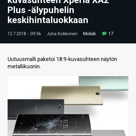
ARTIKKELIT
Plus -älypuhelin
keskihintaluokkaan
VIDEOT
TECHBBS
12.7.2018 - 09:56
Juha Kokkonen
Mobiili
17
TIETOA
HINTA.FI
Uutuusmalli paketoi 18:9-kuvasuhteen näytön
metallikuoriin.
KAUPPA
VAIHDA TEEMA
HAKU