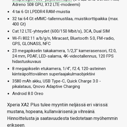
Adreno 508 GPU, X12 LTE-modeemi)
4 tai 6 Gt LPDDR4 RAM-muistia
32 tai 64 Gt eMMC-tallennustilaa, muistikorttipaikka (max.
400 Gt)
Cat.12 LTE-yhteydet (600/150 Mbit/s), 3CA, Dual SIM
Wi-Fi 802.11 a/b/g/n, Miracast, Bluetooth 5.0, FM-radio,
GPS, GLONASS, NFC
23 megapikselin takakamera, 1/2,3″ kamerasensori, f2.0,
24 mm, PDAF, LED-salama, 4K-videotallennus, 120 FPS
hidastuskuvaus
8 megapikselin etukamera, 1/4″, f2.4, 120-asteinen
kiinteäpolttovälinen superlaajakulmaobjektiivi
3580 mAh akku, USB Type-C, Quick Charge 3.0 -
pikalataus, Qnovo Adaptive Charging
Android 8.0 Oreo
Xperia XA2 Plus tulee myyntiin neljässä eri värissä:
mustana, hopeana, kullanvärisenä ja vihreänä.
Hinnoittelusta ja saatavuudesta tiedotetaan myöhemmin
erikseen.