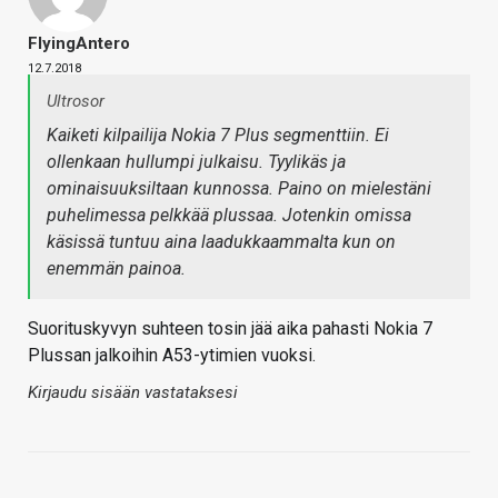
FlyingAntero
12.7.2018
Ultrosor
Kaiketi kilpailija Nokia 7 Plus segmenttiin. Ei
ollenkaan hullumpi julkaisu. Tyylikäs ja
ominaisuuksiltaan kunnossa. Paino on mielestäni
puhelimessa pelkkää plussaa. Jotenkin omissa
käsissä tuntuu aina laadukkaammalta kun on
enemmän painoa.
Suorituskyvyn suhteen tosin jää aika pahasti Nokia 7
Plussan jalkoihin A53-ytimien vuoksi.
Kirjaudu sisään vastataksesi