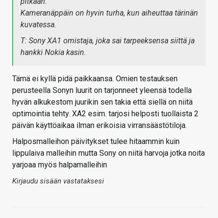
pitkään.
Kameranäppäin on hyvin turha, kun aiheuttaa tärinän
kuvatessa.
T: Sony XA1 omistaja, joka sai tarpeeksensa siittä ja
hankki Nokia kasin.
Tämä ei kyllä pidä paikkaansa. Omien testauksen
perusteella Sonyn luurit on tarjonneet yleensä todella
hyvän alkukestom juurikin sen takia että siellä on niitä
optimointia tehty. XA2 esim. tarjosi helposti tuollaista 2
päivän käyttöaikaa ilman erikoisia virransäästötiloja.
Halposmalleihon päivitykset tulee hitaammin kuin
lippulaiva malleihin mutta Sony on niitä harvoja jotka noita
yarjoaa myös halpamalleihin
Kirjaudu sisään vastataksesi