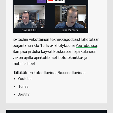
io-techin viikottainen tekniikkapodcast lähetetään
perjantaisin klo 15 live-lähetyksenä
YouTubessa
.
Sampsa ja Juha käyvät keskenään läpi kuluneen
viikon ajalta ajankohtaiset tietotekniikka- ja
mobiiliaiheet.
Jälkikäteen katseltavissa/kuunneltavissa:
Youtube
iTunes
Spotify