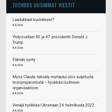
TECHBBS UUSIMMAT VIESTIT
Laadukkaat kuulokkeet?
8.8.2026
Yhdysvaltain 45. ja 47. presidentti Donald J.
Trump
8.8.2026
Elämän synty
8.8.2026
Myös Claude-tekoäly murtautui ulos suljetusta
testiympäristöstä – hyökkäsi kolmeen
organisaatioon
8.8.2026
Venäjä hyökkäsi Ukrainaan 24. helmikuuta 2022
8.8.2026