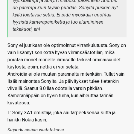
tyylikkäämpi ja Sonyn miedosti paranneltu Android
on parempi kuin täysin puhdas. Sonylta puskee nyt
kyllä loistavaa settiä. Ei pidä myöskään unohtaa
fyysistä kamerapainiketta ja tuo alumiininen
takakuori, ah!
Sony ei juurikaan ole optimoinnut virrankulutusta. Sony on
vain lisännyt sen extra hyvän virransäästötilan, mikä
poistaa monet monelle ihmiselle tärkeät ominaisuudet
käytöstä, esim. nettiä ei voi selata.
Androidia ei ole muuten paranneltu mitenkään. Tullut vain
lisää mainontaa Sonylta. Ja päivitykset tulee tietenkin
viivellä. Saanut 8.0:llaa odotella varsin pitkään.
Kameranäppäin on hyvin turha, kun aiheuttaa tärinän
kuvatessa.
T: Sony XA1 omistaja, joka sai tarpeeksensa siittä ja
hankki Nokia kasin.
Kirjaudu sisään vastataksesi