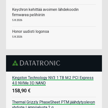
Keychron kehittää avoimen lähdekoodin
firmwarea pelihiiriin
5.8.2026
Honor uudisti logonsa
5.8.2026
Kingston Technology NV3 1 TB M.2 PCI Express
4.0 NVMe 3D NAND
158,90 €
Thermal Grizzly PhaseSheet PTM jäähdytyslevyn
yhdiste Lämpöalusta 2 g