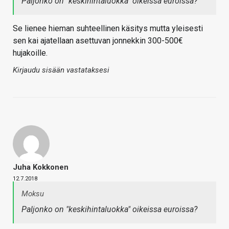
Paljonko on "keskihintaluokka" oikeissa euroissa?
Se lienee hieman suhteellinen käsitys mutta yleisesti
sen kai ajatellaan asettuvan jonnekkin 300-500€
hujakoille.
Kirjaudu sisään vastataksesi
Juha Kokkonen
12.7.2018
Moksu
Paljonko on "keskihintaluokka" oikeissa euroissa?