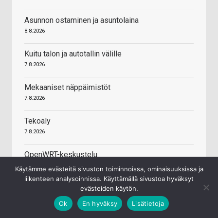
Asunnon ostaminen ja asuntolaina
8.8.2026
Kuitu talon ja autotallin välille
7.8.2026
Mekaaniset näppäimistöt
7.8.2026
Tekoäly
7.8.2026
OpenWRT-keskustelu
7.8.2026
Käytämme evästeitä sivuston toiminnoissa, ominaisuuksissa ja
liikenteen analysoinnissa. Käyttämällä sivustoa hyväksyt
evästeiden käytön.
Ok
En hyväksy
Lisätietoja