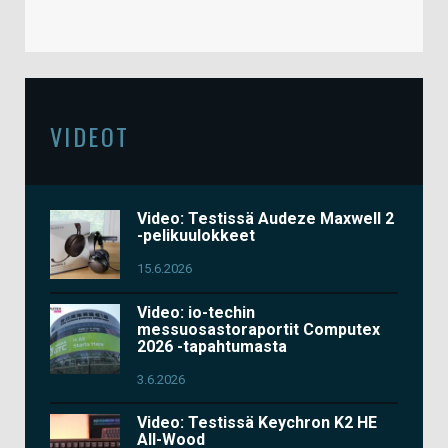
VIDEOT
Video: Testissä Audeze Maxwell 2
-pelikuulokkeet
15.6.2026
Video: io-techin
messuosastoraportit Computex
2026 -tapahtumasta
3.6.2026
Video: Testissä Keychron K2 HE
All-Wood