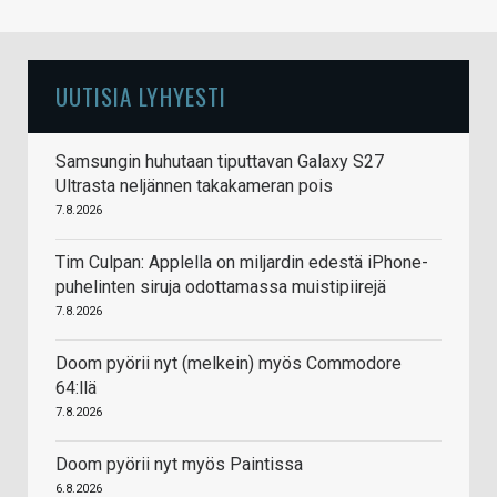
UUTISIA LYHYESTI
Samsungin huhutaan tiputtavan Galaxy S27
Ultrasta neljännen takakameran pois
7.8.2026
Tim Culpan: Applella on miljardin edestä iPhone-
puhelinten siruja odottamassa muistipiirejä
7.8.2026
Doom pyörii nyt (melkein) myös Commodore
64:llä
7.8.2026
Doom pyörii nyt myös Paintissa
6.8.2026