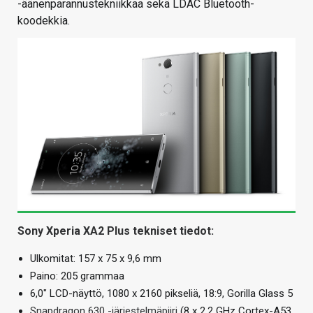
-äänenparannustekniikkaa sekä LDAC Bluetooth-
koodekkia.
Sony Xperia XA2 Plus tekniset tiedot:
Ulkomitat: 157 x 75 x 9,6 mm
Paino: 205 grammaa
6,0″ LCD-näyttö, 1080 x 2160 pikseliä, 18:9, Gorilla Glass 5
Snapdragon 630 -järjestelmäpiiri
(8 x 2,2 GHz Cortex-A53,