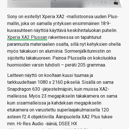
Sony on esitellyt Xperia XA2 -mallistoonsa uuden Plus-
mallin, joka on samalla yrityksen ensimmäinen 18:9-
kuvasuhteen näyttöä käyttävä keskihintaluokan puhelin.
Xperia XA2 Plussan
rakenteessa on tapahtunut
parannusta materiaalien osalta, sillä nyt kehyksien ohella
myös takakuori on alumiinia. Sormenjälkitunnistin on
sijoitettu takakuoreen. Painoa Plussalla on kokoluokka
huomioiden varsin tuhdisti – peräti 205 grammaa.
Laitteen näyttö on kooltaan kuusi tuumaa ja
tarkkuudeltaan 1080 x 2160 pikseliä. Sisällä on sama
Snapdragon 630 -järjestelmäpiiri, kuin muissa XA2-
malleissa. Myös 23 megapikselin takakamera on sama
kuin sisarmalleissa ja kahdeksan megapikselin
etukamera on varustettu superlaajakulmaisella 120
asteen f2.4 objektiivilla. Äänipuolella XA2 Plus tukee
mm. Hi-Res Audio -ääniä, DSEE HX