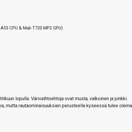
x-A53 CPU & Mali-T720 MP2 GPU)
ikuun lopulla. Värivaihtoehtoja ovat musta, valkoinen ja pinkki.
etoa, mutta rautaominaisuuksien perusteella kyseessä tulee olem