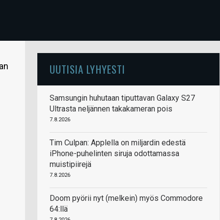
aan
UUTISIA LYHYESTI
Samsungin huhutaan tiputtavan Galaxy S27
Ultrasta neljännen takakameran pois
7.8.2026
Tim Culpan: Applella on miljardin edestä
iPhone-puhelinten siruja odottamassa
muistipiirejä
7.8.2026
Doom pyörii nyt (melkein) myös Commodore
64:llä
7.8.2026