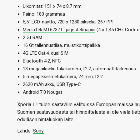
Ulkomitat: 151 x 74 x 8,7 mm
Paino: 180 grammaa
5,5″ LCD-näyttö, 720 x 1280 pikseliä, 267 PPI
MediaTek MT6737T -järjestelmäpiiri
(4 x 1,45 GHz Corte
2 Gt RAM
16 Gt tallennustilaa, muistikorttipaikka
4G LTE Cat.4, dual SIM
Bluetooth 4.2, NFC
13 megapikselin takakamera, f2.2, automaattitarkennus
5 megapikselin etukamera, 24 mm, f2.2
2620 mAh akku, USB Type-C
Android 7.0 Nougat
Xperia L1 tulee saataville valituissa Euroopan maissa huht
Suomen saatavuudesta tai hinnoittelusta ei ole vielä ti
edullisen hintaluokan laite.
Lähde:
Sony