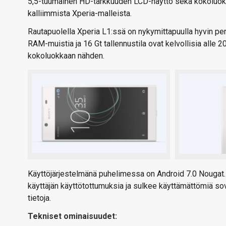
5,5-tuumainen HD-tarkkuuden LCD-näyttö sekä kokoluoka
kalliimmista Xperia-malleista.
Rautapuolella Xperia L1:ssä on nykymittapuulla hyvin per
RAM-muistia ja 16 Gt tallennustila ovat kelvollisia all
kokoluokkaan nähden.
Käyttöjärjestelmänä puhelimessa on Android 7.0 Nougat.
käyttäjän käyttötottumuksia ja sulkee käyttämättömiä sove
tietoja.
Tekniset ominaisuudet: