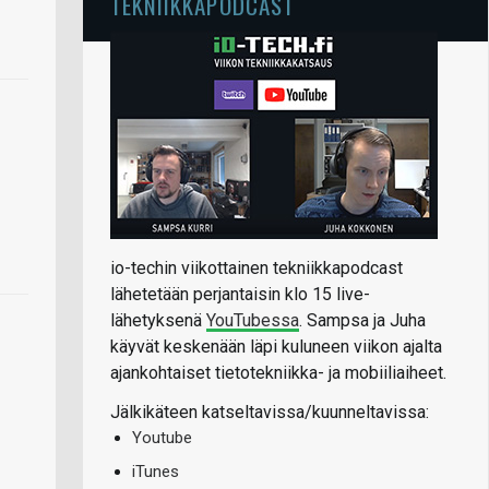
TEKNIIKKAPODCAST
io-techin viikottainen tekniikkapodcast
lähetetään perjantaisin klo 15 live-
lähetyksenä
YouTubessa
. Sampsa ja Juha
käyvät keskenään läpi kuluneen viikon ajalta
ajankohtaiset tietotekniikka- ja mobiiliaiheet.
Jälkikäteen katseltavissa/kuunneltavissa:
Youtube
iTunes