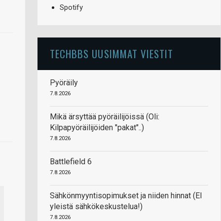
Spotify
TECHBBS UUSIMMAT VIESTIT
Pyöräily
7.8.2026
Mikä ärsyttää pyöräilijöissä (Oli:
Kilpapyöräilijöiden "pakat"..)
7.8.2026
Battlefield 6
7.8.2026
Sähkönmyyntisopimukset ja niiden hinnat (EI
yleistä sähkökeskustelua!)
7.8.2026