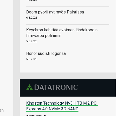
Doom pyörii nyt myös Paintissa
6.8.2026
Keychron kehittää avoimen lähdekoodin
firmwarea pelihiiriin
5.8.2026
Honor uudisti logonsa
5.8.2026
Kingston Technology NV3 1 TB M.2 PCI
Express 4.0 NVMe 3D NAND
en