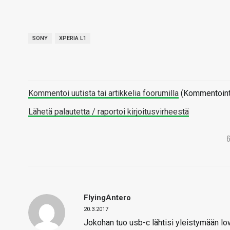
SONY
XPERIA L1
Kommentoi uutista tai artikkelia foorumilla
(Kommentointi 
Lähetä palautetta / raportoi kirjoitusvirheestä
FlyingAntero
20.3.2017
Jokohan tuo usb-c lähtisi yleistymään l