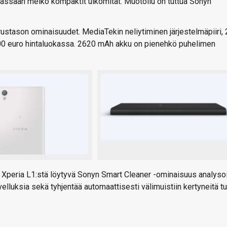
ssaan melko kompaktit ulkomitat. Muotoilu on tuttua Sonyn
ustason ominaisuudet. MediaTekin neliytiminen järjestelmäpiiri, 
e 200 euro hintaluokassa. 2620 mAh akku on pienehkö puhelimen
 Xperia L1:stä löytyvä Sonyn Smart Cleaner -ominaisuus analyso
lluksia sekä tyhjentää automaattisesti välimuistiin kertyneitä tu