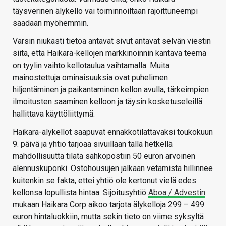
täysverinen älykello vai toiminnoiltaan rajoittuneempi
saadaan myöhemmin.
Varsin niukasti tietoa antavat sivut antavat selvän viestin
siitä, että Haikara-kellojen markkinoinnin kantava teema
on tyylin vaihto kellotaulua vaihtamalla. Muita
mainostettuja ominaisuuksia ovat puhelimen
hiljentäminen ja paikantaminen kellon avulla, tärkeimpien
ilmoitusten saaminen kelloon ja täysin kosketuseleillä
hallittava käyttöliittymä.
Haikara-älykellot saapuvat ennakkotilattavaksi toukokuun
9. päivä ja yhtiö tarjoaa sivuillaan tällä hetkellä
mahdollisuutta tilata sähköpostiin 50 euron arvoinen
alennuskuponki. Ostohousujen jalkaan vetämistä hillinnee
kuitenkin se fakta, ettei yhtiö ole kertonut vielä edes
kellonsa lopullista hintaa. Sijoitusyhtiö
Aboa / Advestin
mukaan Haikara Corp aikoo tarjota älykelloja 299 – 499
euron hintaluokkiin, mutta sekin tieto on viime syksyltä