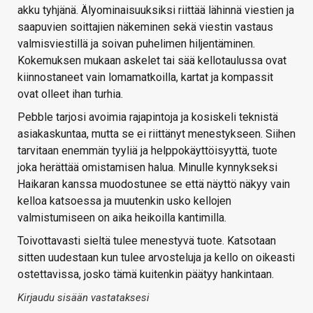
akku tyhjänä. Älyominaisuuksiksi riittää lähinnä viestien ja
saapuvien soittajien näkeminen sekä viestin vastaus
valmisviestillä ja soivan puhelimen hiljentäminen.
Kokemuksen mukaan askelet tai sää kellotaulussa ovat
kiinnostaneet vain lomamatkoilla, kartat ja kompassit
ovat olleet ihan turhia.
Pebble tarjosi avoimia rajapintoja ja kosiskeli teknistä
asiakaskuntaa, mutta se ei riittänyt menestykseen. Siihen
tarvitaan enemmän tyyliä ja helppokäyttöisyyttä, tuote
joka herättää omistamisen halua. Minulle kynnykseksi
Haikaran kanssa muodostunee se että näyttö näkyy vain
kelloa katsoessa ja muutenkin usko kellojen
valmistumiseen on aika heikoilla kantimilla.
Toivottavasti sieltä tulee menestyvä tuote. Katsotaan
sitten uudestaan kun tulee arvosteluja ja kello on oikeasti
ostettavissa, josko tämä kuitenkin päätyy hankintaan.
Kirjaudu sisään vastataksesi