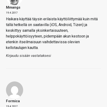
Mmangs
19.4.2017
Haikara käyttää täysin erilaista käyttöliittymää kuin mitä
tällä hetkellä on saatavilla (iOS, Android, Tizen) ja
keskittyy samalla yksinkertaisuuteen,
helppokäyttöisyyteen, pidempään akun kestoon ja
etenkin itseilmaisuun vaihdettavissa olevien
kellotaulujen kautta.
Kirjaudu sisään vastataksesi
Formica
19.4.2017