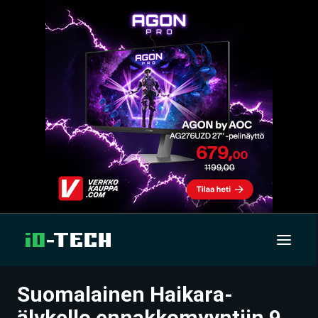
Suomalainen Haikara-
UUTISET
älykello ennakkomyyntiin 9.