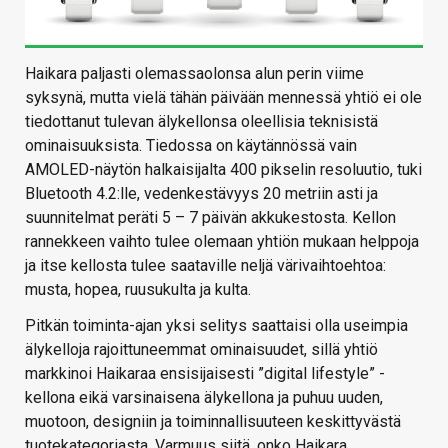
Haikara paljasti olemassaolonsa alun perin viime
syksynä, mutta vielä tähän päivään mennessä yhtiö ei ole
tiedottanut tulevan älykellonsa oleellisia teknisistä
ominaisuuksista. Tiedossa on käytännössä vain
AMOLED-näytön halkaisijalta 400 pikselin resoluutio, tuki
Bluetooth 4.2:lle, vedenkestävyys 20 metriin asti ja
suunnitelmat peräti 5 – 7 päivän akkukestosta. Kellon
rannekkeen vaihto tulee olemaan yhtiön mukaan helppoja
ja itse kellosta tulee saataville neljä värivaihtoehtoa:
musta, hopea, ruusukulta ja kulta.
Pitkän toiminta-ajan yksi selitys saattaisi olla useimpia
älykelloja rajoittuneemmat ominaisuudet, sillä yhtiö
markkinoi Haikaraa ensisijaisesti ”digital lifestyle” -
kellona eikä varsinaisena älykellona ja puhuu uuden,
muotoon, designiin ja toiminnallisuuteen keskittyvästä
tuotekategoriasta. Varmuus siitä, onko Haikara