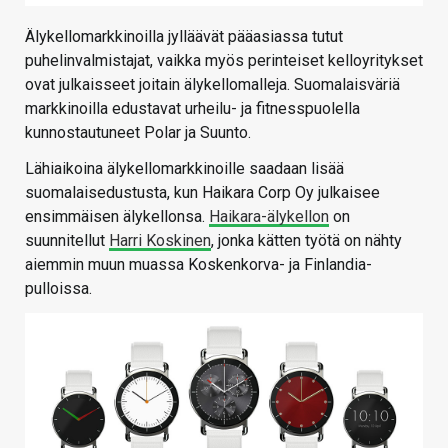
Älykellomarkkinoilla jylläävät pääasiassa tutut
puhelinvalmistajat, vaikka myös perinteiset kelloyritykset
ovat julkaisseet joitain älykellomalleja. Suomalaisväriä
markkinoilla edustavat urheilu- ja fitnesspuolella
kunnostautuneet Polar ja Suunto.
Lähiaikoina älykellomarkkinoille saadaan lisää
suomalaisedustusta, kun Haikara Corp Oy julkaisee
ensimmäisen älykellonsa.
Haikara-älykellon
on
suunnitellut
Harri Koskinen
, jonka kätten työtä on nähty
aiemmin muun muassa Koskenkorva- ja Finlandia-
pulloissa.