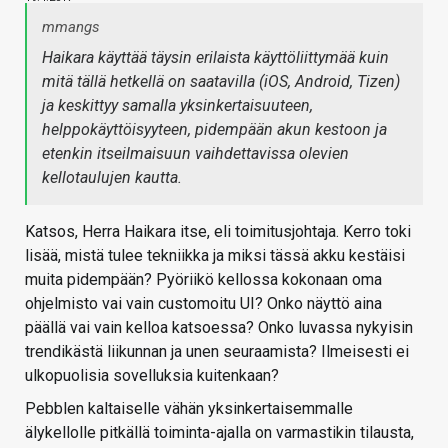
mmangs
Haikara käyttää täysin erilaista käyttöliittymää kuin
mitä tällä hetkellä on saatavilla (iOS, Android, Tizen)
ja keskittyy samalla yksinkertaisuuteen,
helppokäyttöisyyteen, pidempään akun kestoon ja
etenkin itseilmaisuun vaihdettavissa olevien
kellotaulujen kautta.
Katsos, Herra Haikara itse, eli toimitusjohtaja. Kerro toki
lisää, mistä tulee tekniikka ja miksi tässä akku kestäisi
muita pidempään? Pyöriikö kellossa kokonaan oma
ohjelmisto vai vain customoitu UI? Onko näyttö aina
päällä vai vain kelloa katsoessa? Onko luvassa nykyisin
trendikästä liikunnan ja unen seuraamista? Ilmeisesti ei
ulkopuolisia sovelluksia kuitenkaan?
Pebblen kaltaiselle vähän yksinkertaisemmalle
älykellolle pitkällä toiminta-ajalla on varmastikin tilausta,