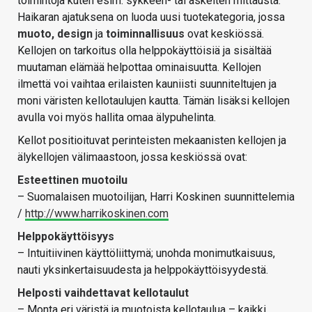
toimintoja kuten esim. sykkeen- tai askelten mittausta.
Haikaran ajatuksena on luoda uusi tuotekategoria, jossa
muoto,
design
ja
toiminnallisuus
ovat keskiössä.
Kellojen on tarkoitus olla helppokäyttöisiä ja sisältää
muutaman elämää helpottaa ominaisuutta. Kellojen
ilmettä voi vaihtaa erilaisten kauniisti suunniteltujen ja
moni väristen kellotaulujen kautta. Tämän lisäksi kellojen
avulla voi myös hallita omaa älypuhelinta.
Kellot positioituvat perinteisten mekaanisten kellojen ja
älykellojen välimaastoon, jossa keskiössä ovat:
Esteettinen muotoilu
– Suomalaisen muotoilijan, Harri Koskinen suunnittelemia
/
http://www.harrikoskinen.com
Helppokäyttöisyys
– Intuitiivinen käyttöliittymä; unohda monimutkaisuus,
nauti yksinkertaisuudesta ja helppokäyttöisyydestä.
Helposti vaihdettavat kellotaulut
– Monta eri väristä ja muotoista kellotaulua – kaikki