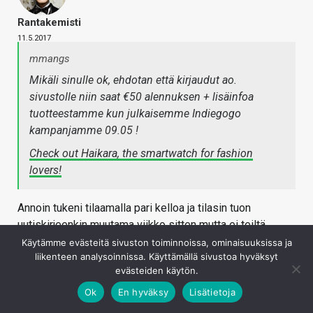
Rantakemisti
11.5.2017
mmangs
Mikäli sinulle ok, ehdotan että kirjaudut ao.
sivustolle niin saat €50 alennuksen + lisäinfoa
tuotteestamme kun julkaisemme Indiegogo
kampanjamme 09.05 !
Check out Haikara, the smartwatch for fashion
lovers!
Annoin tukeni tilaamalla pari kelloa ja tilasin tuon
uutiskirjeenkin muutama viikko sitten mutta ei teiltä
mitään sähköpostia tullut. Muistin koko kellon vasta eilen
Käytämme evästeitä sivuston toiminnoissa, ominaisuuksissa ja
liikenteen analysoinnissa. Käyttämällä sivustoa hyväksyt
julkaistun IO-Techin artikkelin pohjalta.
evästeiden käytön.
Tuo -50€ alennus varmaan viittaa vain Indiegogon "early
Ok
En hyväksy
Lisätietoja
bird"-hintoihin?