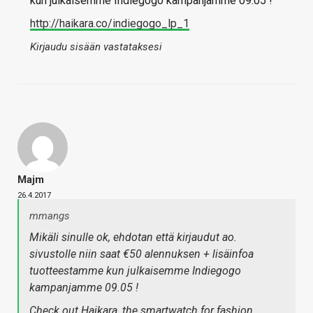
kun julkaisemme Indiegogo kampanjamme 09.05 !
http://haikara.co/indiegogo_lp_1
Kirjaudu sisään vastataksesi
Majm
26.4.2017
mmangs
Mikäli sinulle ok, ehdotan että kirjaudut ao.
sivustolle niin saat €50 alennuksen + lisäinfoa
tuotteestamme kun julkaisemme Indiegogo
kampanjamme 09.05 !
Check out Haikara, the smartwatch for fashion