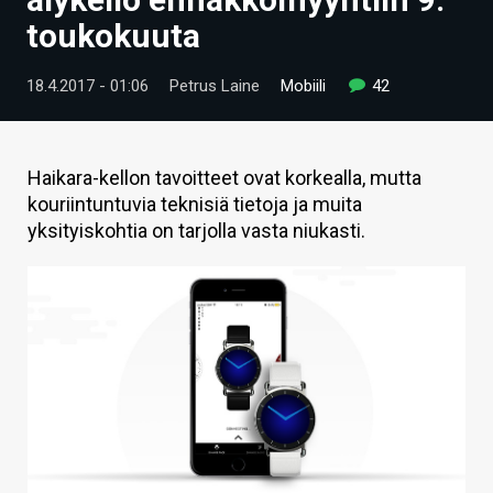
ARTIKKELIT
toukokuuta
VIDEOT
18.4.2017 - 01:06
Petrus Laine
Mobiili
42
TECHBBS
TIETOA
Haikara-kellon tavoitteet ovat korkealla, mutta
kouriintuntuvia teknisiä tietoja ja muita
HINTA.FI
yksityiskohtia on tarjolla vasta niukasti.
KAUPPA
VAIHDA TEEMA
HAKU