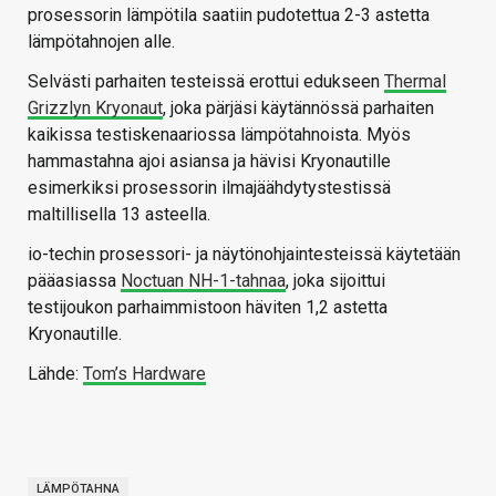
prosessorin lämpötila saatiin pudotettua 2-3 astetta
lämpötahnojen alle.
Selvästi parhaiten testeissä erottui edukseen
Thermal
Grizzlyn Kryonaut
, joka pärjäsi käytännössä parhaiten
kaikissa testiskenaariossa lämpötahnoista. Myös
hammastahna ajoi asiansa ja hävisi Kryonautille
esimerkiksi prosessorin ilmajäähdytystestissä
maltillisella 13 asteella.
io-techin prosessori- ja näytönohjaintesteissä käytetään
pääasiassa
Noctuan NH-1-tahnaa
, joka sijoittui
testijoukon parhaimmistoon häviten 1,2 astetta
Kryonautille.
Lähde:
Tom’s Hardware
LÄMPÖTAHNA