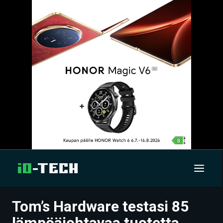
Tom’s Hardware testasi 85
UUTISET
lämpöäjohtavaa tuotetta