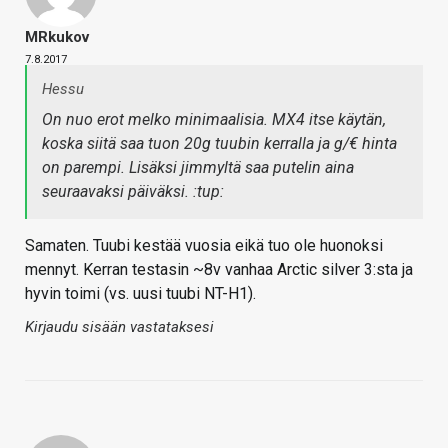
MRkukov
7.8.2017
Hessu
On nuo erot melko minimaalisia. MX4 itse käytän,
koska siitä saa tuon 20g tuubin kerralla ja g/€ hinta
on parempi. Lisäksi jimmyltä saa putelin aina
seuraavaksi päiväksi. :tup:
Samaten. Tuubi kestää vuosia eikä tuo ole huonoksi
mennyt. Kerran testasin ~8v vanhaa Arctic silver 3:sta ja
hyvin toimi (vs. uusi tuubi NT-H1).
Kirjaudu sisään vastataksesi