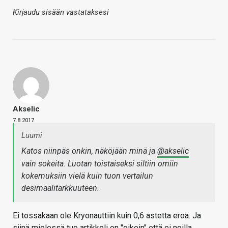
Kirjaudu sisään vastataksesi
Akselic
7.8.2017
Luumi
Katos niinpäs onkin, näköjään minä ja
@akselic
vain sokeita. Luotan toistaiseksi siltiin omiin
kokemuksiin vielä kuin tuon vertailun
desimaalitarkkuuteen.
Ei tossakaan ole Kryonauttiin kuin 0,6 astetta eroa. Ja
siinä mielessä tuo artikkeli on "oikein" että ei noilla