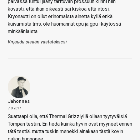
päivässä tuntui jäähy tarttuvan prossuun kiinni niin
kovasti, että ihan oikeasti sai kiskoa että irtosi.
Kryonautti on ollut erinomaista ainetta kyllä enkä
kuivumista tms. ole huomannut cpu ja gpu -käytössä
minkäänlaista.
Kirjaudu sisään vastataksesi
Jahonnes
7.8.2017
Suattaapi olla, että Thermal Grizzlyllä ollaan tyytyväisiä
Tompan testiin. En tiedä kuinka hyvin ovat myyneet ennen
tätä testiä, mutta tuskin menekki ainakaan tästä kovin
paljon huononee.