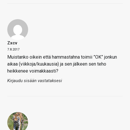
Zxcv
7.8.2017
Muistanko oikein että hammastahna toimii ”OK” jonkun
aikaa (viikkoja/kuukausia) ja sen jälkeen sen teho
heikkenee voimakkaasti?
Kirjaudu sisään vastataksesi