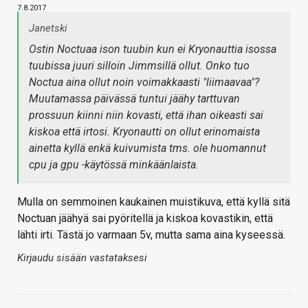
7.8.2017
Janetski
Ostin Noctuaa ison tuubin kun ei Kryonauttia isossa
tuubissa juuri silloin Jimmsillä ollut. Onko tuo
Noctua aina ollut noin voimakkaasti "liimaavaa"?
Muutamassa päivässä tuntui jäähy tarttuvan
prossuun kiinni niin kovasti, että ihan oikeasti sai
kiskoa että irtosi. Kryonautti on ollut erinomaista
ainetta kyllä enkä kuivumista tms. ole huomannut
cpu ja gpu -käytössä minkäänlaista.
Mulla on semmoinen kaukainen muistikuva, että kyllä sitä
Noctuan jäähyä sai pyöritellä ja kiskoa kovastikin, että
lähti irti. Tästä jo varmaan 5v, mutta sama aina kyseessä.
Kirjaudu sisään vastataksesi