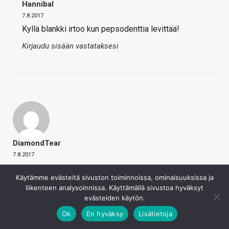
Hannibal
7.8.2017
Kyllä blankki irtoo kun pepsodenttia levittää!
Kirjaudu sisään vastataksesi
DiamondTear
7.8.2017
Vanheneeko lämpötahna ruiskussa? Prossu ja tahnat
Käytämme evästeitä sivuston toiminnoissa, ominaisuuksissa ja
tulee uusittua korkeintaan muutaman vuoden välein, niin
liikenteen analysoinnissa. Käyttämällä sivustoa hyväksyt
kannattaako ostaa aina uusi putki?
evästeiden käytön.
Kirjaudu sisään vastataksesi
Ok
En hyväksy
Lisätietoja