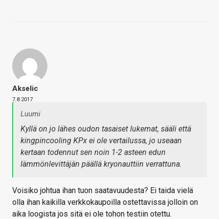
Akselic
7.8.2017
Luumi
Kyllä on jo lähes oudon tasaiset lukemat, sääli että
kingpincooling KPx ei ole vertailussa, jo useaan
kertaan todennut sen noin 1-2 asteen edun
lämmönlevittäjän päällä kryonauttiin verrattuna.
Voisiko johtua ihan tuon saatavuudesta? Ei taida vielä
olla ihan kaikilla verkkokaupoilla ostettavissa jolloin on
aika loogista jos sitä ei ole tohon testiin otettu.