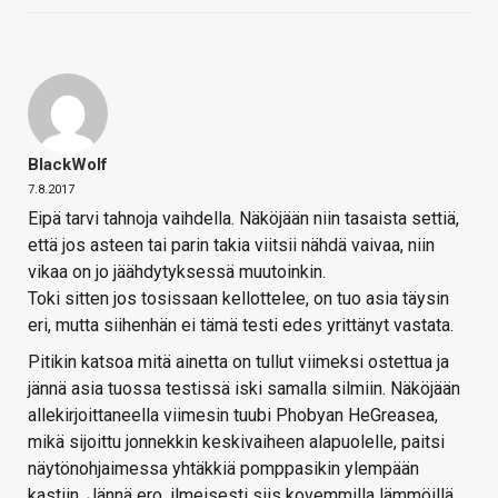
BlackWolf
7.8.2017
Eipä tarvi tahnoja vaihdella. Näköjään niin tasaista settiä,
että jos asteen tai parin takia viitsii nähdä vaivaa, niin
vikaa on jo jäähdytyksessä muutoinkin.
Toki sitten jos tosissaan kellottelee, on tuo asia täysin
eri, mutta siihenhän ei tämä testi edes yrittänyt vastata.
Pitikin katsoa mitä ainetta on tullut viimeksi ostettua ja
jännä asia tuossa testissä iski samalla silmiin. Näköjään
allekirjoittaneella viimesin tuubi Phobyan HeGreasea,
mikä sijoittu jonnekkin keskivaiheen alapuolelle, paitsi
näytönohjaimessa yhtäkkiä pomppasikin ylempään
kastiin. Jännä ero, ilmeisesti siis kovemmilla lämmöillä