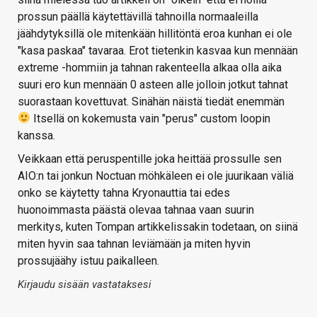
prossun päällä käytettävillä tahnoilla normaaleilla
jäähdytyksillä ole mitenkään hillitöntä eroa kunhan ei ole
"kasa paskaa" tavaraa. Erot tietenkin kasvaa kun mennään
extreme -hommiin ja tahnan rakenteella alkaa olla aika
suuri ero kun mennään 0 asteen alle jolloin jotkut tahnat
suorastaan kovettuvat. Sinähän näistä tiedät enemmän
Itsellä on kokemusta vain "perus" custom loopin
kanssa.
Veikkaan että peruspentille joka heittää prossulle sen
AIO:n tai jonkun Noctuan möhkäleen ei ole juurikaan väliä
onko se käytetty tahna Kryonauttia tai edes
huonoimmasta päästä olevaa tahnaa vaan suurin
merkitys, kuten Tompan artikkelissakin todetaan, on siinä
miten hyvin saa tahnan leviämään ja miten hyvin
prossujäähy istuu paikalleen.
Kirjaudu sisään vastataksesi