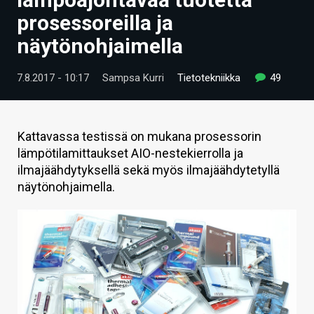
ARTIKKELIT
prosessoreilla ja
näytönohjaimella
VIDEOT
TECHBBS
7.8.2017 - 10:17
Sampsa Kurri
Tietotekniikka
49
TIETOA
HINTA.FI
Kattavassa testissä on mukana prosessorin
lämpötilamittaukset AIO-nestekierrolla ja
KAUPPA
ilmajäähdytyksellä sekä myös ilmajäähdytetyllä
näytönohjaimella.
VAIHDA TEEMA
HAKU