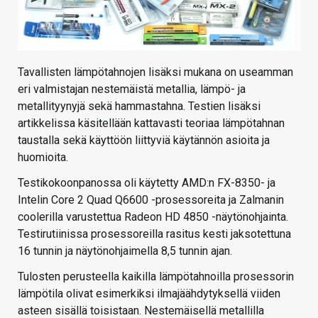
Tavallisten lämpötahnojen lisäksi mukana on useamman
eri valmistajan nestemäistä metallia, lämpö- ja
metallityynyjä sekä hammastahna. Testien lisäksi
artikkelissa käsitellään kattavasti teoriaa lämpötahnan
taustalla sekä käyttöön liittyviä käytännön asioita ja
huomioita.
Testikokoonpanossa oli käytetty AMD:n FX-8350- ja
Intelin Core 2 Quad Q6600 -prosessoreita ja Zalmanin
coolerilla varustettua Radeon HD 4850 -näytönohjainta.
Testirutiinissa prosessoreilla rasitus kesti jaksotettuna
16 tunnin ja näytönohjaimella 8,5 tunnin ajan.
Tulosten perusteella kaikilla lämpötahnoilla prosessorin
lämpötila olivat esimerkiksi ilmajäähdytyksellä viiden
asteen sisällä toisistaan. Nestemäisellä metallilla