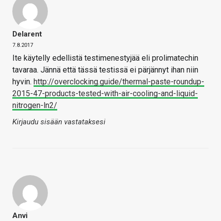
Delarent
7.8.2017
Ite käytelly edellistä testimenestyjää eli prolimatechin
tavaraa. Jännä että tässä testissä ei pärjännyt ihan niin
hyvin.
http://overclocking.guide/thermal-paste-roundup-
2015-47-products-tested-with-air-cooling-and-liquid-
nitrogen-ln2/
Kirjaudu sisään vastataksesi
Anvi