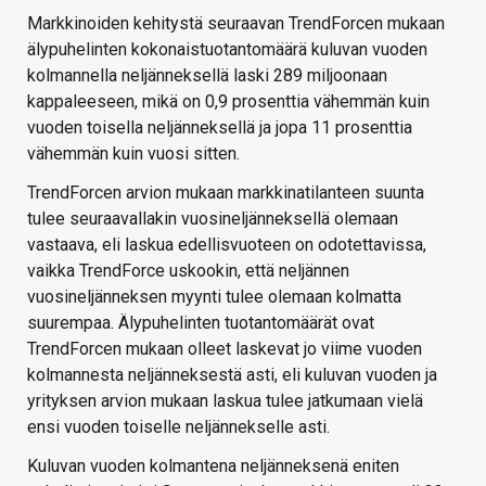
Markkinoiden kehitystä seuraavan TrendForcen mukaan
älypuhelinten kokonaistuotantomäärä kuluvan vuoden
kolmannella neljänneksellä laski 289 miljoonaan
kappaleeseen, mikä on 0,9 prosenttia vähemmän kuin
vuoden toisella neljänneksellä ja jopa 11 prosenttia
vähemmän kuin vuosi sitten.
TrendForcen arvion mukaan markkinatilanteen suunta
tulee seuraavallakin vuosineljänneksellä olemaan
vastaava, eli laskua edellisvuoteen on odotettavissa,
vaikka TrendForce uskookin, että neljännen
vuosineljänneksen myynti tulee olemaan kolmatta
suurempaa. Älypuhelinten tuotantomäärät ovat
TrendForcen mukaan olleet laskevat jo viime vuoden
kolmannesta neljänneksestä asti, eli kuluvan vuoden ja
yrityksen arvion mukaan laskua tulee jatkumaan vielä
ensi vuoden toiselle neljännekselle asti.
Kuluvan vuoden kolmantena neljänneksenä eniten