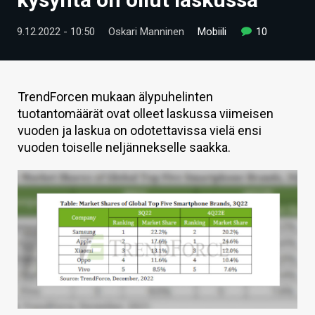
ARTIKKELIT
9.12.2022 - 10:50
Oskari Manninen
Mobiili
10
VIDEOT
TECHBBS
TrendForcen mukaan älypuhelinten
TIETOA
tuotantomäärät ovat olleet laskussa viimeisen
vuoden ja laskua on odotettavissa vielä ensi
HINTA.FI
vuoden toiselle neljännekselle saakka.
KAUPPA
VAIHDA TEEMA
HAKU