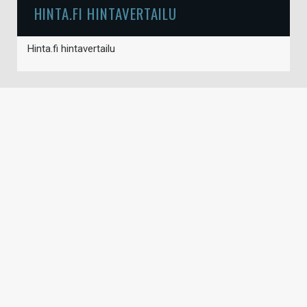
HINTA.FI HINTAVERTAILU
Hinta.fi hintavertailu