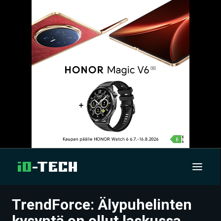
TrendForce: Älypuhelinten
UUTISET
kysyntä on ollut laskussa