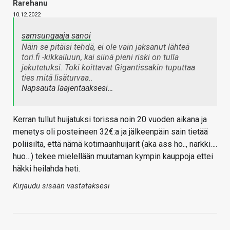
Rarehanu
10.12.2022
samsungaaja sanoi
Näin se pitäisi tehdä, ei ole vain jaksanut lähteä
tori.fi -kikkailuun, kai siinä pieni riski on tulla
jekutetuksi. Toki koittavat Gigantissakin tuputtaa
ties mitä lisäturvaa..
Napsauta laajentaaksesi…
Kerran tullut huijatuksi torissa noin 20 vuoden aikana ja
menetys oli posteineen 32€:a ja jälkeenpäin sain tietää
poliisilta, että nämä kotimaanhuijarit (aka ass ho.., narkki….
huo…) tekee mielellään muutaman kympin kauppoja ettei
häkki heilahda heti.
Kirjaudu sisään vastataksesi