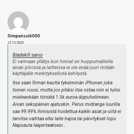
Simpanssi6000
12.12.2022
Bladekill sanoi
Ei varmaan yllätys kun hinnat on huippumalleilla
aivan pilvissä ja laitteissa ei ole enää juuri mitään
käyttäjälle merkityksellistä kehitystä.
Itse saan firman kautta tykeimmän iPhonen joka
toinen vuosi, mutta jos pitäisi itse ostaa niin ei tulisi
mieleenkään törsätä 1.5k euroa älypuhelimeen.
Aivan sekopäinen ajatuskin. Perus midrange luurilla
saa 99.99% ihmisistä hoidettua kaikki asiat ja siitä ei
tarvitse vaihtaa ellei laite hajoa tai päivitykset lopu.
Napsauta laajentaaksesi…