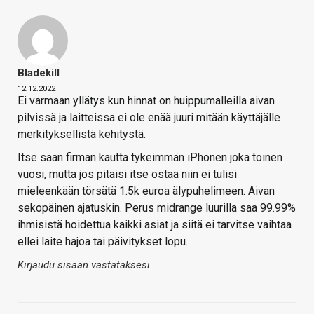
Bladekill
12.12.2022
Ei varmaan yllätys kun hinnat on huippumalleilla aivan
pilvissä ja laitteissa ei ole enää juuri mitään käyttäjälle
merkityksellistä kehitystä.
Itse saan firman kautta tykeimmän iPhonen joka toinen
vuosi, mutta jos pitäisi itse ostaa niin ei tulisi
mieleenkään törsätä 1.5k euroa älypuhelimeen. Aivan
sekopäinen ajatuskin. Perus midrange luurilla saa 99.99%
ihmisistä hoidettua kaikki asiat ja siitä ei tarvitse vaihtaa
ellei laite hajoa tai päivitykset lopu.
Kirjaudu sisään vastataksesi