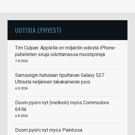
UUTISIA LYHYESTI
Tim Culpan: Applella on miljardin edestä iPhone-
puhelinten siruja odottamassa muistipiirejä
7.8.2026
Samsungin huhutaan tiputtavan Galaxy S27
Ultrasta neljännen takakameran pois
6.8.2026
Doom pyörii nyt (melkein) myös Commodore
64:llä
6.8.2026
Doom pyörii nyt myös Paintissa