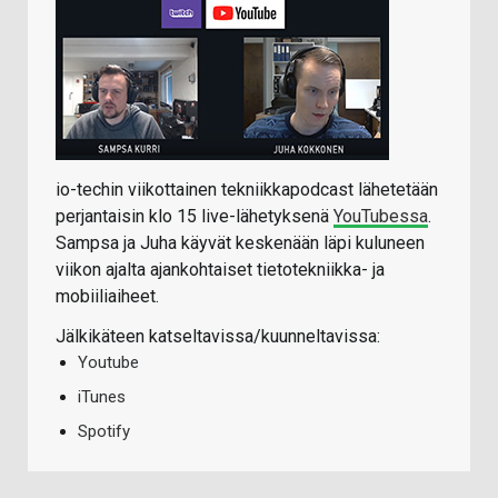
io-techin viikottainen tekniikkapodcast lähetetään
perjantaisin klo 15 live-lähetyksenä
YouTubessa
.
Sampsa ja Juha käyvät keskenään läpi kuluneen
viikon ajalta ajankohtaiset tietotekniikka- ja
mobiiliaiheet.
Jälkikäteen katseltavissa/kuunneltavissa:
Youtube
iTunes
Spotify