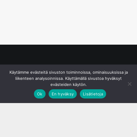
© S&J Media Oy
Käytämme evästeitä sivuston toiminnoissa, ominaisuuksissa ja
liikenteen analysoinnissa. Käyttämällä sivustoa hyväksyt
evästeiden käytön.
Ok
En hyväksy
Lisätietoja
;