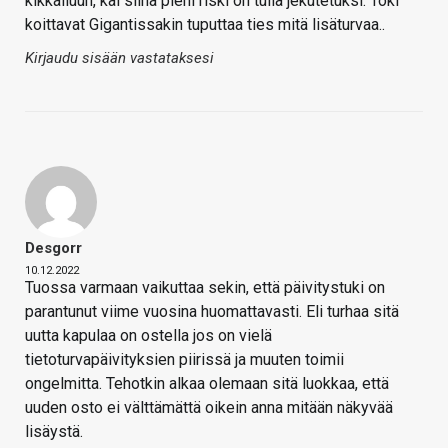
kikkailuun, kai siinä pieni riski on tulla jekutetuksi. Toki
koittavat Gigantissakin tuputtaa ties mitä lisäturvaa..
Kirjaudu sisään vastataksesi
Desgorr
10.12.2022
Tuossa varmaan vaikuttaa sekin, että päivitystuki on
parantunut viime vuosina huomattavasti. Eli turhaa sitä
uutta kapulaa on ostella jos on vielä
tietoturvapäivityksien piirissä ja muuten toimii
ongelmitta. Tehotkin alkaa olemaan sitä luokkaa, että
uuden osto ei välttämättä oikein anna mitään näkyvää
lisäystä.