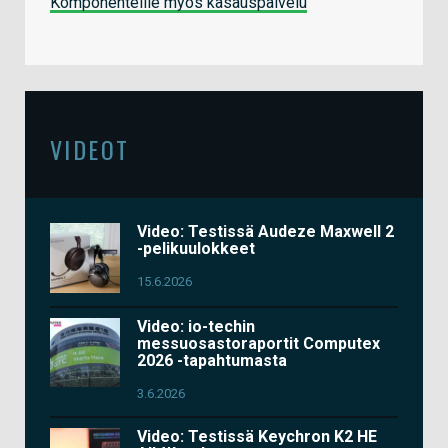
Komponenteille myös kasauspalvelu
VIDEOT
Video: Testissä Audeze Maxwell 2
-pelikuulokkeet
15.6.2026
Video: io-techin
messuosastoraportit Computex
2026 -tapahtumasta
3.6.2026
Video: Testissä Keychron K2 HE