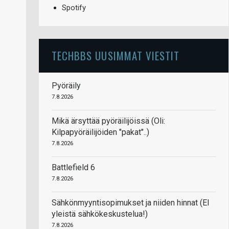
Spotify
TECHBBS UUSIMMAT VIESTIT
Pyöräily
7.8.2026
Mikä ärsyttää pyöräilijöissä (Oli:
Kilpapyöräilijöiden "pakat"..)
7.8.2026
Battlefield 6
7.8.2026
Sähkönmyyntisopimukset ja niiden hinnat (EI
yleistä sähkökeskustelua!)
7.8.2026