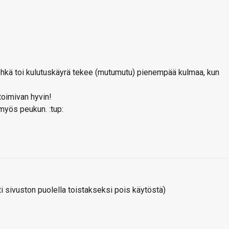
 ehkä toi kulutuskäyrä tekee (mutumutu) pienempää kulmaa, kun
toimivan hyvin!
 myös peukun. :tup:
 sivuston puolella toistakseksi pois käytöstä)