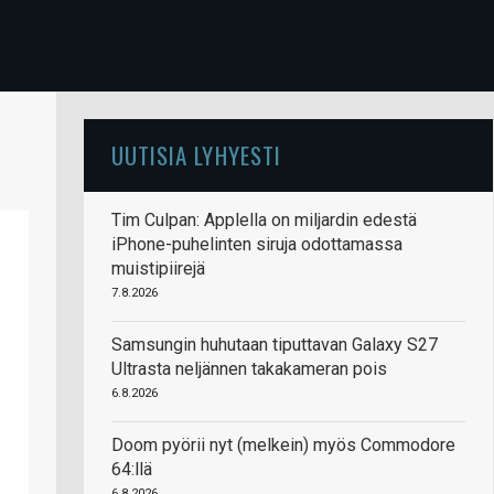
UUTISIA LYHYESTI
Tim Culpan: Applella on miljardin edestä
iPhone-puhelinten siruja odottamassa
muistipiirejä
7.8.2026
Samsungin huhutaan tiputtavan Galaxy S27
Ultrasta neljännen takakameran pois
6.8.2026
Doom pyörii nyt (melkein) myös Commodore
64:llä
6.8.2026