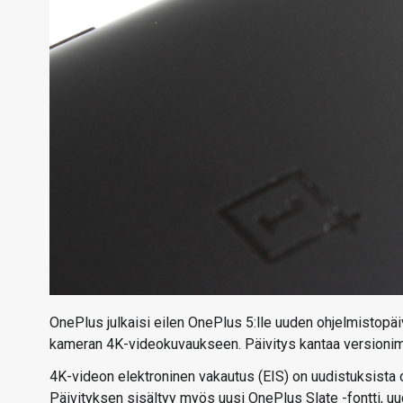
OnePlus julkaisi eilen OnePlus 5:lle uuden ohjelmistopä
kameran 4K-videokuvaukseen. Päivitys kantaa versionim
4K-videon elektroninen vakautus (EIS) on uudistuksista 
Päivityksen sisältyy myös uusi OnePlus Slate -fontti, 