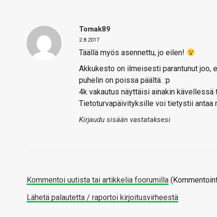
Tomak89
2.8.2017
Täällä myös asennettu, jo eilen!
Akkukesto on ilmeisesti parantunut joo,
puhelin on poissa päältä. :p
4k vakautus näyttäisi ainakin kävellessä 
Tietoturvapäivityksille voi tietystii antaa
Kirjaudu sisään vastataksesi
Kommentoi uutista tai artikkelia foorumilla
(Kommentointi
Lähetä palautetta / raportoi kirjoitusvirheestä