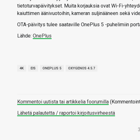
tietoturvapäivitykset. Muita korjauksia ovat Wi-Fi-yhtey
kaiuttimen äänivuotoihin, kameran suljinääneen sekä video
OTA-päivitys tulee saataville OnePlus 5 -puhelimiin portai
Lähde:
OnePlus
4K
EIS
ONEPLUS 5
OXYGENOS 4.5.7
Kommentoi uutista tai artikkelia foorumilla
(Kommentointi 
Lähetä palautetta / raportoi kirjoitusvirheestä