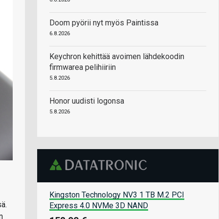
Doom pyörii nyt myös Paintissa
6.8.2026
Keychron kehittää avoimen lähdekoodin
firmwarea pelihiiriin
5.8.2026
Honor uudisti logonsa
5.8.2026
Kingston Technology NV3 1 TB M.2 PCI
ä.
Express 4.0 NVMe 3D NAND
n