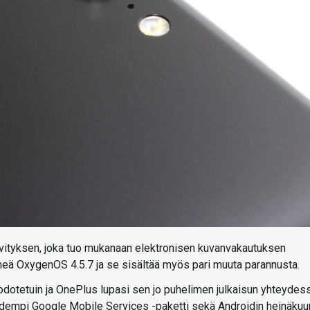
ivityksen, joka tuo mukanaan elektronisen kuvanvakautuksen
eä OxygenOS 4.5.7 ja se sisältää myös pari muuta parannusta.
odotetuin ja OnePlus lupasi sen jo puhelimen julkaisun yhteydess
uudempi Google Mobile Services -paketti sekä Androidin heinäkuu