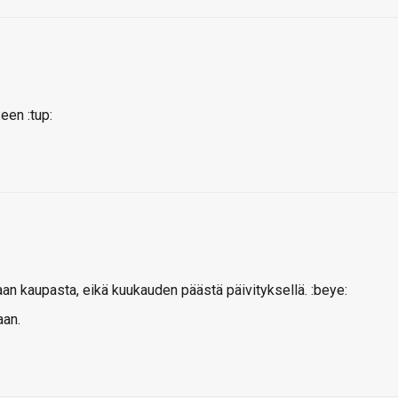
een :tup:
raan kaupasta, eikä kuukauden päästä päivityksellä. :beye:
aan.