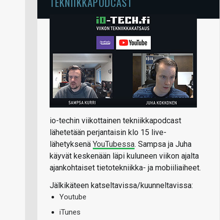
TEKNIIKKAPODCAST
io-techin viikottainen tekniikkapodcast
lähetetään perjantaisin klo 15 live-
lähetyksenä
YouTubessa
. Sampsa ja Juha
käyvät keskenään läpi kuluneen viikon ajalta
ajankohtaiset tietotekniikka- ja mobiiliaiheet.
Jälkikäteen katseltavissa/kuunneltavissa:
Youtube
iTunes