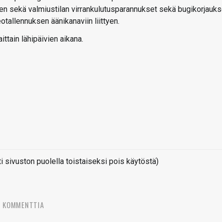
den sekä valmiustilan virrankulutusparannukset sekä bugikorjauks
tallennuksen äänikanaviin liittyen.
ttain lähipäivien aikana.
sivuston puolella toistaiseksi pois käytöstä)
3 KOMMENTTIA