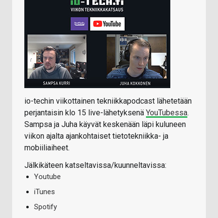
io-techin viikottainen tekniikkapodcast lähetetään
perjantaisin klo 15 live-lähetyksenä
YouTubessa
.
Sampsa ja Juha käyvät keskenään läpi kuluneen
viikon ajalta ajankohtaiset tietotekniikka- ja
mobiiliaiheet.
Jälkikäteen katseltavissa/kuunneltavissa:
Youtube
iTunes
Spotify