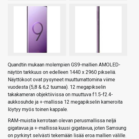
Quandtin mukaan molempien GS9-mallien AMOLED-
näytön tarkkuus on edelleen 1440 x 2960 pikseliä.
Näyttökoot ovat pysyneet muuttumattomina viime
vuodesta (5,8 & 6,2 tuumaa). 12 megapikselin
takakameran objektiivissa on muuttuva f1.5-f2.4-
aukkosuhde ja +-mallissa 12 megapikselin kameroita
löytyy myös toinen kappale.
RAM-muistia kerrotaan olevan perusmallissa neljä
gigatavua ja +-mallissa kuusi gigatavua, joten Samsung
on pyrkinyt selvästi tekemään lisää eroa mallien välille.