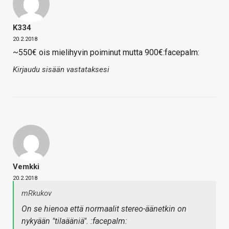
K334
20.2.2018
~550€ ois mielihyvin poiminut mutta 900€:facepalm:
Kirjaudu sisään vastataksesi
Vemkki
20.2.2018
mRkukov
On se hienoa että normaalit stereo-äänetkin on
nykyään "tilaääniä". :facepalm: