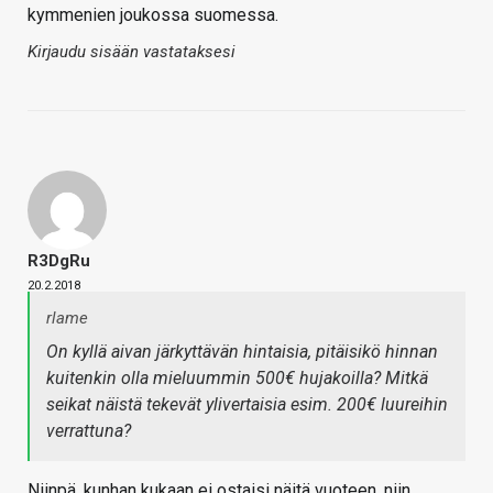
kymmenien joukossa suomessa.
Kirjaudu sisään vastataksesi
R3DgRu
20.2.2018
rlame
On kyllä aivan järkyttävän hintaisia, pitäisikö hinnan
kuitenkin olla mieluummin 500€ hujakoilla? Mitkä
seikat näistä tekevät ylivertaisia esim. 200€ luureihin
verrattuna?
Niinpä, kunhan kukaan ei ostaisi näitä vuoteen, niin