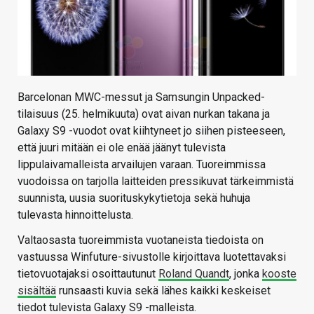
Barcelonan MWC-messut ja Samsungin Unpacked-
tilaisuus (25. helmikuuta) ovat aivan nurkan takana ja
Galaxy S9 -vuodot ovat kiihtyneet jo siihen pisteeseen,
että juuri mitään ei ole enää jäänyt tulevista
lippulaivamalleista arvailujen varaan. Tuoreimmissa
vuodoissa on tarjolla laitteiden pressikuvat tärkeimmistä
suunnista, uusia suorituskykytietoja sekä huhuja
tulevasta hinnoittelusta.
Valtaosasta tuoreimmista vuotaneista tiedoista on
vastuussa Winfuture-sivustolle kirjoittava luotettavaksi
tietovuotajaksi osoittautunut
Roland Quandt
, jonka
kooste
sisältää
runsaasti kuvia sekä lähes kaikki keskeiset
tiedot tulevista Galaxy S9 -malleista.