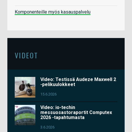
Komponenteille myös kasauspalvelu
VIDEOT
Video: Testissä Audeze Maxwell 2
-pelikuulokkeet
15.6.2026
Video: io-techin
messuosastoraportit Computex
2026 -tapahtumasta
3.6.2026