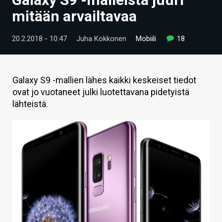
ARTIKKELIT
mitään arvailtavaa
VIDEOT
20.2.2018 - 10:47
Juha Kokkonen
Mobiili
18
TECHBBS
TIETOA
Galaxy S9 -mallien lähes kaikki keskeiset tiedot
ovat jo vuotaneet julki luotettavana pidetyistä
HINTA.FI
lähteistä.
KAUPPA
VAIHDA TEEMA
HAKU