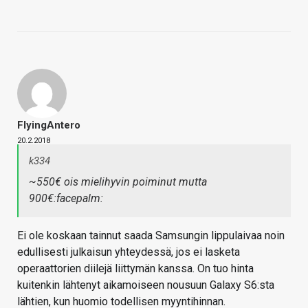
FlyingAntero
20.2.2018
k334
~550€ ois mielihyvin poiminut mutta
900€:facepalm:
Ei ole koskaan tainnut saada Samsungin lippulaivaa noin
edullisesti julkaisun yhteydessä, jos ei lasketa
operaattorien diilejä liittymän kanssa. On tuo hinta
kuitenkin lähtenyt aikamoiseen nousuun Galaxy S6:sta
lähtien, kun huomio todellisen myyntihinnan.