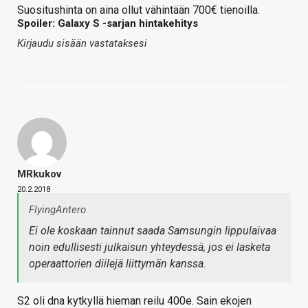
Suositushinta on aina ollut vähintään 700€ tienoilla.
Spoiler: Galaxy S -sarjan hintakehitys
Kirjaudu sisään vastataksesi
MRkukov
20.2.2018
FlyingAntero
Ei ole koskaan tainnut saada Samsungin lippulaivaa
noin edullisesti julkaisun yhteydessä, jos ei lasketa
operaattorien diilejä liittymän kanssa.
S2 oli dna kytkyllä hieman reilu 400e. Sain ekojen