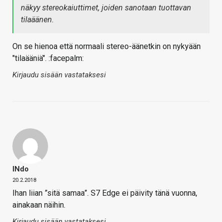
näkyy stereokaiuttimet, joiden sanotaan tuottavan
tilaäänen.
On se hienoa että normaali stereo-äänetkin on nykyään
"tilaääniä". :facepalm:
Kirjaudu sisään vastataksesi
INdo
20.2.2018
Ihan liian ”sitä samaa”. S7 Edge ei päivity tänä vuonna,
ainakaan näihin.
Kirjaudu sisään vastataksesi