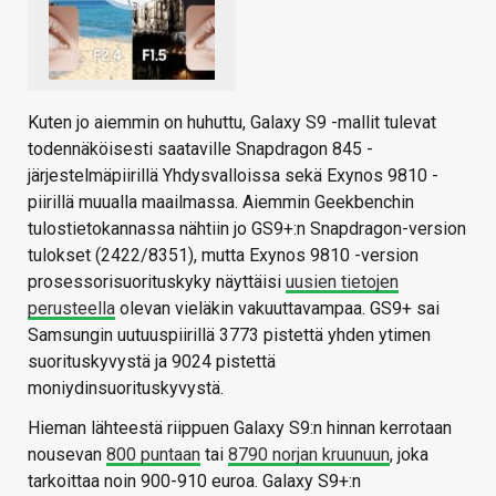
Kuten jo aiemmin on huhuttu, Galaxy S9 -mallit tulevat
todennäköisesti saataville Snapdragon 845 -
järjestelmäpiirillä Yhdysvalloissa sekä Exynos 9810 -
piirillä muualla maailmassa. Aiemmin Geekbenchin
tulostietokannassa nähtiin jo GS9+:n Snapdragon-version
tulokset (2422/8351), mutta Exynos 9810 -version
prosessorisuorituskyky näyttäisi
uusien tietojen
perusteella
olevan vieläkin vakuuttavampaa. GS9+ sai
Samsungin uutuuspiirillä 3773 pistettä yhden ytimen
suorituskyvystä ja 9024 pistettä
moniydinsuorituskyvystä.
Hieman lähteestä riippuen Galaxy S9:n hinnan kerrotaan
nousevan
800 puntaan
tai
8790 norjan kruunuun
, joka
tarkoittaa noin 900-910 euroa. Galaxy S9+:n