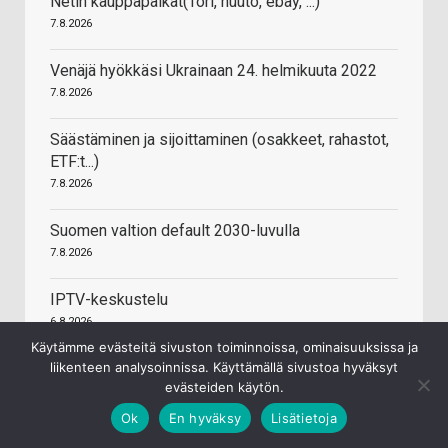
Netin kauppapaikat(Tori, huuto, ebay, ...)
7.8.2026
Venäjä hyökkäsi Ukrainaan 24. helmikuuta 2022
7.8.2026
Säästäminen ja sijoittaminen (osakkeet, rahastot,
ETF:t...)
7.8.2026
Suomen valtion default 2030-luvulla
7.8.2026
IPTV-keskustelu
6.8.2026
Käytämme evästeitä sivuston toiminnoissa, ominaisuuksissa ja
liikenteen analysoinnissa. Käyttämällä sivustoa hyväksyt
Valta Kuuluu Kansalle (VKK)
evästeiden käytön.
6.8.2026
Ok
En hyväksy
Lisätietoja