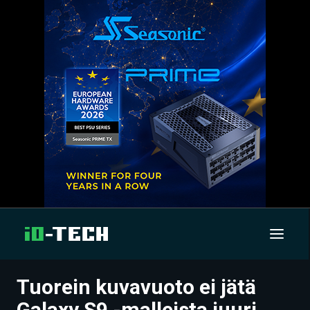
Tuorein kuvavuoto ei jätä
UUTISET
Galaxy S9 -malleista juuri