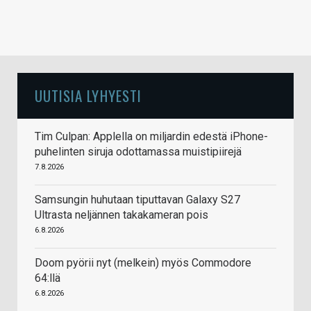
UUTISIA LYHYESTI
Tim Culpan: Applella on miljardin edestä iPhone-
puhelinten siruja odottamassa muistipiirejä
7.8.2026
Samsungin huhutaan tiputtavan Galaxy S27
Ultrasta neljännen takakameran pois
6.8.2026
Doom pyörii nyt (melkein) myös Commodore
64:llä
6.8.2026