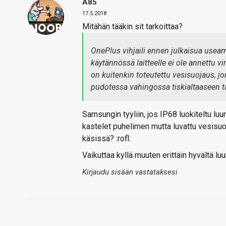
A85
17.5.2018
Mitähän tääkin sit tarkoittaa?
OnePlus vihjaili ennen julkaisua usea
käytännössä laitteelle ei ole annettu v
on kuitenkin toteutettu vesisuojaus, jo
pudotessa vahingossa tiskialtaaseen ta
Samsungin tyyliin, jos IP68 luokiteltu luu
kastelet puhelimen mutta luvattu vesisuo
käsissä? :rofl:
Vaikuttaa kyllä muuten erittäin hyvältä luu
Kirjaudu sisään vastataksesi