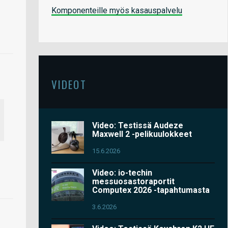
Komponenteille myös kasauspalvelu
VIDEOT
Video: Testissä Audeze
Maxwell 2 -pelikuulokkeet
15.6.2026
Video: io-techin
messuosastoraportit
Computex 2026 -tapahtumasta
3.6.2026