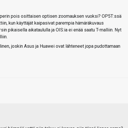
unperin pois osittaisen optisen zoomauksen vuoksi? OP5T:ssä
iin, kun käyttäjät kaipasivat parempia hämäräkuvaus
in pikaisella aikataululla ja OIS:ia ei enää saatu T-malliin. Nyt
iin.
llinen, joskin Asus ja Huawei ovat lähteneet jopa pudottamaan