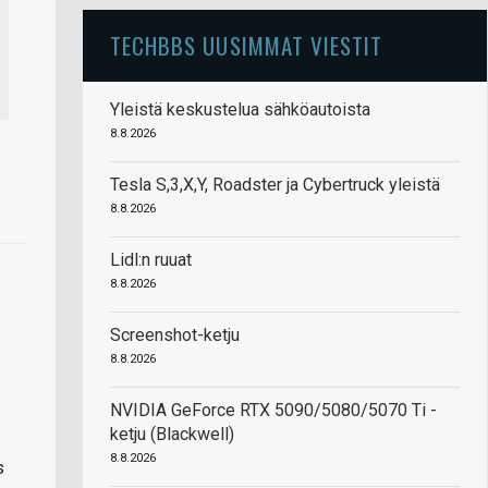
TECHBBS UUSIMMAT VIESTIT
Yleistä keskustelua sähköautoista
8.8.2026
Tesla S,3,X,Y, Roadster ja Cybertruck yleistä
8.8.2026
Lidl:n ruuat
8.8.2026
Screenshot-ketju
8.8.2026
NVIDIA GeForce RTX 5090/5080/5070 Ti -
ketju (Blackwell)
8.8.2026
s