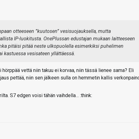
mpaan otteeseen ”kuutosen” vesisuojauksella, mutta
irallista IP-luokitusta. OnePlussan edustajan mukaan laitteeseen
nka pitäisi pitää neste ulkopuolella esimerkiksi puhelimen
i kastuessa vesisateen yllättäessä.
ri hörppää vettä niin takuu ei korvaa, niin tässä lienee sama? Eli
jaus pettää, niin sen jälkeen sulla on hemmetin kallis verkonpain
rilta. S7 edgen voisi tähän vaihdella… :think: