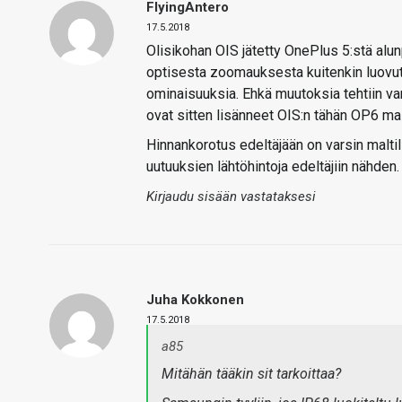
FlyingAntero
17.5.2018
Olisikohan OIS jätetty OnePlus 5:stä al
optisesta zoomauksesta kuitenkin luovutt
ominaisuuksia. Ehkä muutoksia tehtiin vars
ovat sitten lisänneet OIS:n tähän OP6 mall
Hinnankorotus edeltäjään on varsin malti
uutuuksien lähtöhintoja edeltäjiin nähden.
Kirjaudu sisään vastataksesi
Juha Kokkonen
17.5.2018
a85
Mitähän tääkin sit tarkoittaa?