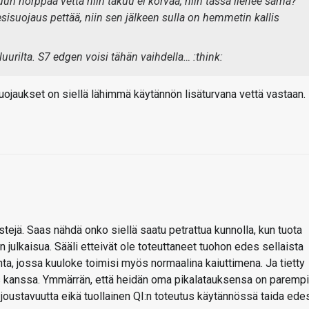
luuri hörppää vettä niin takuu ei korvaa, niin tässä lienee sama?
sisuojaus pettää, niin sen jälkeen sulla on hemmetin kallis
luurilta. S7 edgen voisi tähän vaihdella… :think:
 suojaukset on siellä lähimmä käytännön lisäturvana vettä vastaan.
tejä. Saas nähdä onko siellä saatu petrattua kunnolla, kun tuota
 julkaisua. Sääli etteivät ole toteuttaneet tuohon edes sellaista
ta, jossa kuuloke toimisi myös normaalina kaiuttimena. Ja tietty
s kanssa. Ymmärrän, että heidän oma pikalatauksensa on parempi
a joustavuutta eikä tuollainen QI:n toteutus käytännössä taida ede