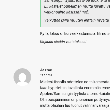
Samsungin tyyliin, jos IP68 luokiteltu 
Eli kastelet puhelimen mutta luvattu ve
verkonpaino käsissä? :rofl:
Vaikuttaa kyllä muuten erittäin hyvältä 
Kyllä, takuu ei korvaa kastumisia. Eli ne
Kirjaudu sisään vastataksesi
Jezme
17.5.2018
Mielenkiinnolla odottelen noita kamerates
taas hypetettiin tavallista enemmän ennen
Applen/Samsungin tyylistä stereo-kaiutin
QI:n poisjääminen on pienoinen pettymy
mutta olisihan tuo tuonut valinnanvaraa j