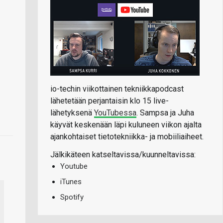
io-techin viikottainen tekniikkapodcast
lähetetään perjantaisin klo 15 live-
lähetyksenä
YouTubessa
. Sampsa ja Juha
käyvät keskenään läpi kuluneen viikon ajalta
ajankohtaiset tietotekniikka- ja mobiiliaiheet.
Jälkikäteen katseltavissa/kuunneltavissa:
Youtube
iTunes
Spotify