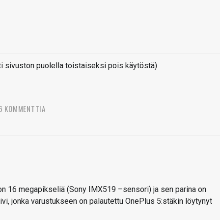
sivuston puolella toistaiseksi pois käytöstä)
6 KOMMENTTIA
on 16 megapikseliä (Sony IMX519 –sensori) ja sen parina on
vi, jonka varustukseen on palautettu OnePlus 5:stäkin löytynyt