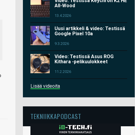
Video: Testissä Keychron K2 HE
All-Wood
13.4.2026
Uusi artikkeli & video: Testissä
Google Pixel 10a
9.3.2026
Video: Testissä Asus ROG
Kithara -pelikuulokkeet
11.2.2026
o
Lisää videoita
TEKNIIKKAPODCAST