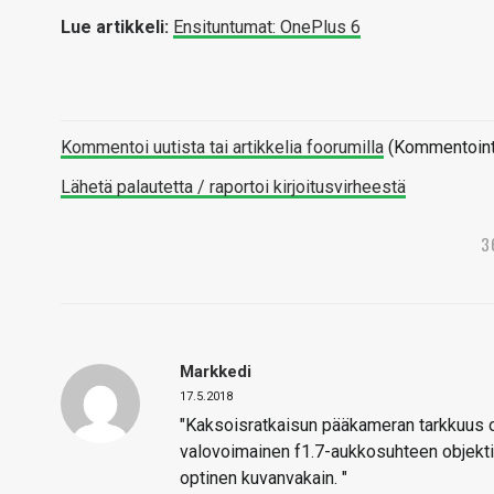
Lue artikkeli:
Ensituntumat: OnePlus 6
Kommentoi uutista tai artikkelia foorumilla
(Kommentointi 
Lähetä palautetta / raportoi kirjoitusvirheestä
3
Markkedi
17.5.2018
"Kaksoisratkaisun pääkameran tarkkuus 
valovoimainen f1.7-aukkosuhteen objektii
optinen kuvanvakain. "