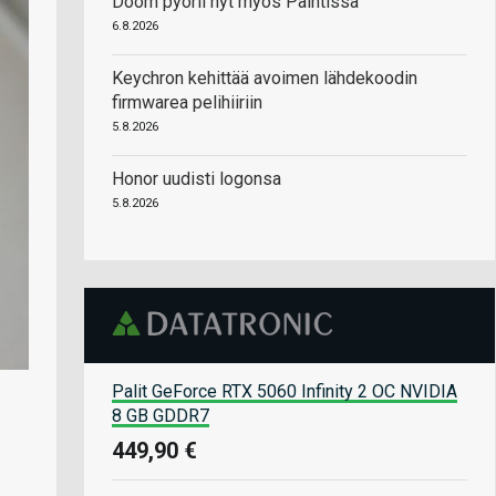
Doom pyörii nyt myös Paintissa
6.8.2026
Keychron kehittää avoimen lähdekoodin
firmwarea pelihiiriin
5.8.2026
Honor uudisti logonsa
5.8.2026
Palit GeForce RTX 5060 Infinity 2 OC NVIDIA
8 GB GDDR7
449,90 €