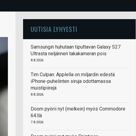
UUTISIA LYHYESTI
Samsungin huhutaan tiputtavan Galaxy S27
Ultrasta neljännen takakameran pois
8.8.2026
Tim Culpan: Applella on miljardin edestä
iPhone-puhelinten siruja odottamassa
muistipiirejä
8.8.2026
Doom pyörii nyt (melkein) myös Commodore
64:llä
7.8.2026