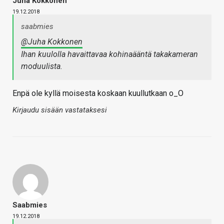
Juha Kokkonen
19.12.2018
saabmies
@Juha Kokkonen
Ihan kuulolla havaittavaa kohinaääntä takakameran
moduulista.
Enpä ole kyllä moisesta koskaan kuullutkaan o_O
Kirjaudu sisään vastataksesi
Saabmies
19.12.2018