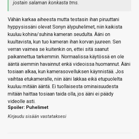
jostain salaman konkasta tms.
Vähän karkaa aiheesta mutta testasin ihan piruuttani
hyppysissäni olevat Sonyn älypuhelimet, niin kaikista
kuuluu kohina/suhina kameran seudulta. Ääni on
kuultavista, kun tuo kameran ihan korvan juureen. Sen
verran vaimea se kuitenkin on, ettei sitä saanut
paikannettua tarkemmin. Normaalissa käytössä en ole
ääntä aiemmin havainnut enkä videoissa huomannut. Ääni
tosiaan alkaa, kun kamerasovelluksen käynnistää. Jos
vaihtaa etukameralle, niin ääni lakkaa eikä etupuolelta
kuuluu mitään ääntä. Ei tuollaisesta ominaisuudesta
mitään haittaa tosiaan taida olla, jos ääni ei päädy
videolle asti.
Spoiler: Puhelimet
Kirjaudu sisään vastataksesi