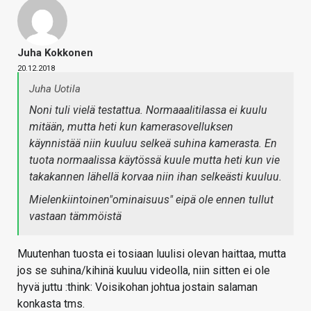
Juha Kokkonen
20.12.2018
Juha Uotila
Noni tuli vielä testattua. Normaaalitilassa ei kuulu
mitään, mutta heti kun kamerasovelluksen
käynnistää niin kuuluu selkeä suhina kamerasta. En
tuota normaalissa käytössä kuule mutta heti kun vie
takakannen lähellä korvaa niin ihan selkeästi kuuluu.
Mielenkiintoinen"ominaisuus" eipä ole ennen tullut
vastaan tämmöistä
Muutenhan tuosta ei tosiaan luulisi olevan haittaa, mutta
jos se suhina/kihinä kuuluu videolla, niin sitten ei ole
hyvä juttu :think: Voisikohan johtua jostain salaman
konkasta tms.