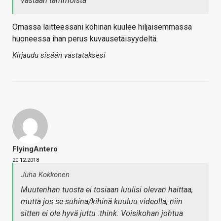
vastaan tämmöistä
Omassa laitteessani kohinan kuulee hiljaisemmassa
huoneessa ihan perus kuvausetäisyydeltä.
Kirjaudu sisään vastataksesi
FlyingAntero
20.12.2018
Juha Kokkonen
Muutenhan tuosta ei tosiaan luulisi olevan haittaa,
mutta jos se suhina/kihinä kuuluu videolla, niin
sitten ei ole hyvä juttu :think: Voisikohan johtua