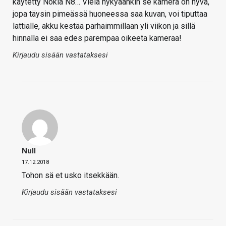
käytetty Nokia N8… Vielä nykyäänkin se kamera on hyvä,
jopa täysin pimeässä huoneessa saa kuvan, voi tiputtaa
lattialle, akku kestää parhaimmillaan yli viikon ja sillä
hinnalla ei saa edes parempaa oikeeta kameraa!
Kirjaudu sisään vastataksesi
Null
17.12.2018
Tohon sä et usko itsekkään.
Kirjaudu sisään vastataksesi