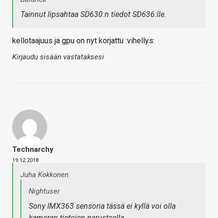
Tainnut lipsahtaa SD630:n tiedot SD636:lle.
kellotaajuus ja gpu on nyt korjattu :vihellys:
Kirjaudu sisään vastataksesi
Technarchy
19.12.2018
Juha Kokkonen
Nightuser
Sony IMX363 sensoria tässä ei kyllä voi olla
kameran tietojen perusteella.