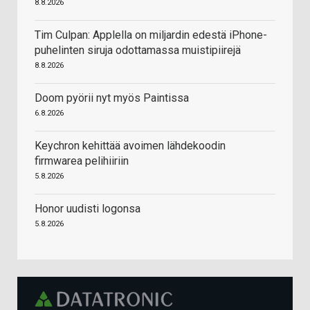
8.8.2026
Tim Culpan: Applella on miljardin edestä iPhone-
puhelinten siruja odottamassa muistipiirejä
8.8.2026
Doom pyörii nyt myös Paintissa
6.8.2026
Keychron kehittää avoimen lähdekoodin
firmwarea pelihiiriin
5.8.2026
Honor uudisti logonsa
5.8.2026