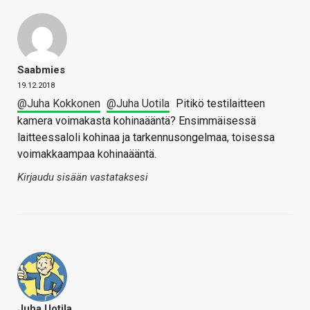
Saabmies
19.12.2018
@Juha Kokkonen
@Juha Uotila
Pitikö testilaitteen
kamera voimakasta kohinaääntä? Ensimmäisessä
laitteessaloli kohinaa ja tarkennusongelmaa, toisessa
voimakkaampaa kohinaääntä.
Kirjaudu sisään vastataksesi
Juha Uotila