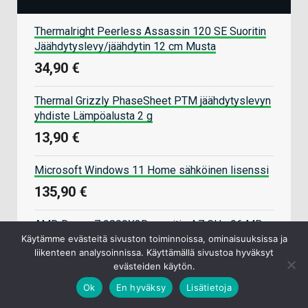
Thermalright Peerless Assassin 120 SE Suoritin
Jäähdytyslevy/jäähdytin 12 cm Musta
34,90 €
Thermal Grizzly PhaseSheet PTM jäähdytyslevyn
yhdiste Lämpöalusta 2 g
13,90 €
Microsoft Windows 11 Home sähköinen lisenssi
135,90 €
AMD Ryzen 7 9800X3D suoritin 4,7 GHz 96 MB
L3 Tray malli Konekasauksiin
Käytämme evästeitä sivuston toiminnoissa, ominaisuuksissa ja
liikenteen analysoinnissa. Käyttämällä sivustoa hyväksyt
439,00 €
evästeiden käytön.
Ok
En hyväksy
Lisätietoja
ARCTIC MX-6 8g Lämpötahna