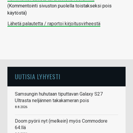
(Kommentointi sivuston puolella toistakseksi pois
käytöstä)
Lähetä palautetta / raportoi kirjoitusvirheestä
UUTISIA LYHYESTI
Samsungin huhutaan tiputtavan Galaxy S27
Ultrasta neljännen takakameran pois
8.8.2026
Doom pyörii nyt (melkein) myös Commodore
64:llä