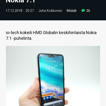
ARTIKKELIT
17.12.2018 - 20:27
Juha Kokkonen
Mobiili
26
VIDEOT
TECHBBS
io-tech kokeili HMD Globalin keskihintaista Nokia
TIETOA
7.1 -puhelinta.
HINTA.FI
KAUPPA
VAIHDA TEEMA
HAKU