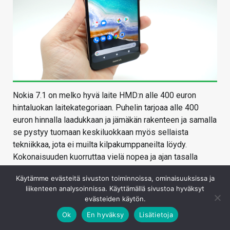
Nokia 7.1 on melko hyvä laite HMD:n alle 400 euron
hintaluokan laitekategoriaan. Puhelin tarjoaa alle 400
euron hinnalla laadukkaan ja jämäkän rakenteen ja samalla
se pystyy tuomaan keskiluokkaan myös sellaista
tekniikkaa, jota ei muilta kilpakumppaneilta löydy.
Kokonaisuuden kuorruttaa vielä nopea ja ajan tasalla
oleva käyttöjärjestelmä sekä vakuuttava päivityslupaus.
Käytämme evästeitä sivuston toiminnoissa, ominaisuuksissa ja
Nokia 7.1:n suurin erikoisuus löytyy sen 5,84-
liikenteen analysoinnissa. Käyttämällä sivustoa hyväksyt
evästeiden käytön.
tuumaisesta näytöstä, joka hintaluokastaan poiketen
tarjoaa myös HDR10-tuen. Lisäksi laitteen sisältä löytyvä
Ok
En hyväksy
Lisätietoja
Pixelworksin toteuttama kuvaprosessori mahdollistaa