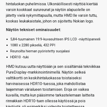
hintaluokan puhelimissa. Ulkonäöllisesti näyttöä kiertää
varsin kookkaat surureunat ja näytön alapuolelle on
jätetty vielä nykymittapuulla, mutta HMD:lle varsin tuttu,
kookas leukakaistale, johon on sijoitettu Nokian logo.
Näytön tekniset ominaisuudet:
5,84-tuumainen 19:9-kuvasuhteen IPS LCD -näyttöpaneeli
1080 x 2280 pikseliä, 432 PPI
Reunoilta hieman pyöristetty suojalasi
HDR10 -tuki
HMD kutsuu uutta näyttöään ja sen sisältämää tekniikkaa
PureDisplay-markkinointinimellä. Näytön selkeä
valttikortti on keskihintaluokassa toistaiseksi
harvinaisessa HDR10-tuessa, joka mahdollistaa
laajemman värialueen toistamisen. Eroja on vaikea
kuvailla, mutta kun pääsimme tarkastelemaan laitteita
rinnakkain HDR10-tuen ollessa käytössä ja pois
käytöstä, oli esimerkiksi videoita toistettaessa