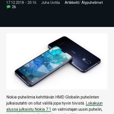
17.12.2018 - 20:16
Juha Uotila
Artikkelit
/
Älypuhelimet
ARTIKKELIT
26
VIDEOT
TECHBBS
TIETOA
HINTA.FI
KAUPPA
VAIHDA TEEMA
HAKU
Nokia-puhelimia kehittävän HMD Globalin puhelinten
julkaisutahti on ollut välillä jopa hyvin tiivistä.
Lokakuun
alussa julkaistu Nokia 7.1
on valmistajan uusin puhelin,