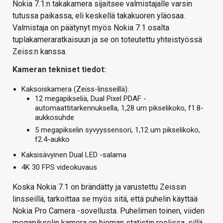
Nokia 7.1:n takakamera sijaitsee valmistajalle varsin
tutussa paikassa, eli keskellä takakuoren yläosaa.
Valmistaja on päätynyt myös Nokia 7.1 osalta
tuplakameraratkaisuun ja se on toteutettu yhteistyössä
Zeiss:n kanssa.
Kameran tekniset tiedot:
Kaksoiskamera (Zeiss-linsseillä):
12 megapikseliä, Dual Pixel PDAF -
automaattitarkennuksella, 1,28 um pikselikoko, f1.8-
aukkosuhde
5 megapikselin syvyyssensori, 1,12 um pikselikoko,
f2.4-aukko
Kaksisävyinen Dual LED -salama
4K 30 FPS videokuvaus
Koska Nokia 7.1 on brändätty ja varustettu Zeissin
linsseillä, tarkoittaa se myös sitä, että puhelin käyttää
Nokia Pro Camera -sovellusta. Puhelimen toinen, viiden
megapikselin kamera on hieman statistin roolissa, sillä