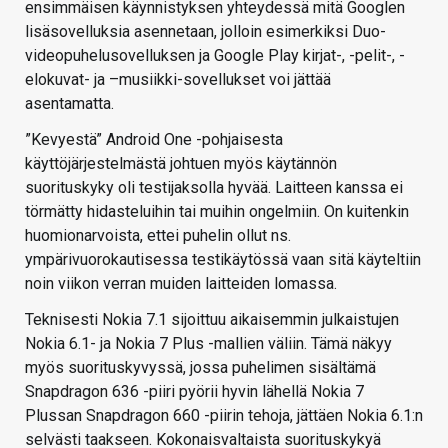
ensimmäisen käynnistyksen yhteydessä mitä Googlen
lisäsovelluksia asennetaan, jolloin esimerkiksi Duo-
videopuhelusovelluksen ja Google Play kirjat-, -pelit-, -
elokuvat- ja –musiikki-sovellukset voi jättää
asentamatta.
”Kevyestä” Android One -pohjaisesta
käyttöjärjestelmästä johtuen myös käytännön
suorituskyky oli testijaksolla hyvää. Laitteen kanssa ei
törmätty hidasteluihin tai muihin ongelmiin. On kuitenkin
huomionarvoista, ettei puhelin ollut ns.
ympärivuorokautisessa testikäytössä vaan sitä käyteltiin
noin viikon verran muiden laitteiden lomassa.
Teknisesti Nokia 7.1 sijoittuu aikaisemmin julkaistujen
Nokia 6.1- ja Nokia 7 Plus -mallien väliin. Tämä näkyy
myös suorituskyvyssä, jossa puhelimen sisältämä
Snapdragon 636 -piiri pyörii hyvin lähellä Nokia 7
Plussan Snapdragon 660 -piirin tehoja, jättäen Nokia 6.1:n
selvästi taakseen. Kokonaisvaltaista suorituskykyä