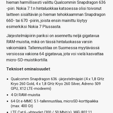
hieman harmillisesti valittu Qualcommin Snapdragon 636
-piiri. Nokia 7.1:n hintaluokkaa katsoessa olisi toivonut
laitteen sisältävän jo hieman tehokkaamman Snapdragon
660- tai 670 -piirin, joista ensin mainittu löytyy
esimerkiksi Nokia 7 Plussasta.
Järjestelmäpiirin pariksi on asennettu neljä gigatavua
RAM-muistia, mikä on tässä hintaluokassa varsin
vakiomäärä. Tallennustilaa on Suomessa myytävässä
versiossa vakiona 64 gigatavua, jota voi vielä kasvattaa
micro-SD-muistikortilla.
Tekniset ominaisuudet
:
Qualcomm Snapdragon 636 -järjestelmäpiiri (4 x 1,8 GHz
Kryo 260 Gold, 4 x 1,8 GHz Kryo 260 Silver, Adreno 509
GPU, X12 LTE-modeemi)
4 Gt RAM-muistia
64 Gt e-MMC 5.1-tallennustilaa, microSD-korttipaikka
(max. 400 Gt)
LTE Cat.6 -yhteydet (300 / 50 Mbit/s), WiFi 802.11