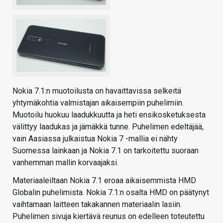
Nokia 7.1:n muotoilusta on havaittavissa selkeitä
yhtymäkohtia valmistajan aikaisempiin puhelimiin.
Muotoilu huokuu laadukkuutta ja heti ensikosketuksesta
välittyy laadukas ja jämäkkä tunne. Puhelimen edeltäjää,
vain Aasiassa julkaistua Nokia 7 -mallia ei nähty
Suomessa lainkaan ja Nokia 7.1 on tarkoitettu suoraan
vanhemman mallin korvaajaksi.
Materiaaleiltaan Nokia 7.1 eroaa aikaisemmista HMD
Globalin puhelimista. Nokia 7.1:n osalta HMD on päätynyt
vaihtamaan laitteen takakannen materiaalin lasiin.
Puhelimen sivuja kiertävä reunus on edelleen toteutettu