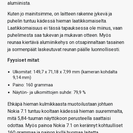
alumiinista.
Kuten jo mainitsimme, on laitteen rakenne jykevä ja
puhelin tuntuu kädessä hieman laatikkomaiselta.
Laatikkomaisuus ei tässä tapauksessa ole miinus, vaan
puhelimesta saa tukevan ja mukavan otteen. Myös
reunaa kiertävä alumiinikehys on otsapinnaltaan tasainen
ja sormenpäät laskeutuvat reunan päälle luonnollisesti.
Fyysiset mitat
:
Ulkomitat: 149,7 x 71,18 x 7,99 mm (kameran kohdalta
9,14 mm)
Paino: 160 grammaa
Näytön- ja ulkomittojen suhde: 79,9 %
Ehkäpä hieman kulmikkaasta muotoilustaan johtuen
Nokia 7.1 tuntuu kooltaan kädessä hieman suuremmalta,
mitä 5,84-tuuman näyttökoon perusteella saattaisi
odottaa. Myös painoa Nokia 7.1 on kerännyt kohtuulliset
160 grammaa ja painon kyllä huomaa laitetta