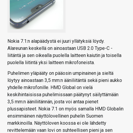
Nokia 7.1:n alapäädystä ei juuri yllätyksiä löydy.
Alareunan keskellä on ainoastaan USB 2.0 Type-C -
liitäntä ja sen oikealla puolella laitteen kaiutin ja toisella
puolella liitintä yksi laitteen mikrofoneista.
Puhelimen yläpääty on pääosin umpinainen ja sieltä
löytyy ainoastaan 3,5 mm:n ääniliitäntä sekä pieni aukko
yhdelle mikrofonille. HMD Global on vielä
keskihintaisissa puhelimissaan päätynyt säilyttämään
3,5 mm:n ääniliitännän, josta voi antaa pienet
plussapisteet. Nokia 7.1 on myös samalla HMD Globalin
ensimmäinen näyttölovellinen puhelin Suomen
markkinoilla. Näyttöloven koossa ei ole lähdetty
revittelemään vaan lovi on suhteellisen pieni ja sen