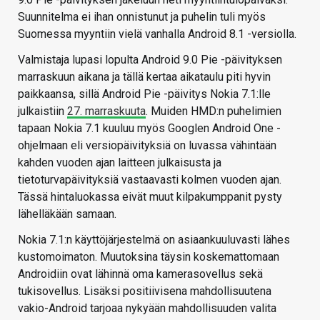
Suunnitelma ei ihan onnistunut ja puhelin tuli myös
Suomessa myyntiin vielä vanhalla Android 8.1 -versiolla.
Valmistaja lupasi lopulta Android 9.0 Pie -päivityksen
marraskuun aikana ja tällä kertaa aikataulu piti hyvin
paikkaansa, sillä Android Pie -päivitys Nokia 7.1:lle
julkaistiin
27. marraskuuta
. Muiden HMD:n puhelimien
tapaan Nokia 7.1 kuuluu myös Googlen Android One -
ohjelmaan eli versiopäivityksiä on luvassa vähintään
kahden vuoden ajan laitteen julkaisusta ja
tietoturvapäivityksiä vastaavasti kolmen vuoden ajan.
Tässä hintaluokassa eivät muut kilpakumppanit pysty
lähelläkään samaan.
Nokia 7.1:n käyttöjärjestelmä on asiaankuuluvasti lähes
kustomoimaton. Muutoksina täysin koskemattomaan
Androidiin ovat lähinnä oma kamerasovellus sekä
tukisovellus. Lisäksi positiivisena mahdollisuutena
vakio-Android tarjoaa nykyään mahdollisuuden valita