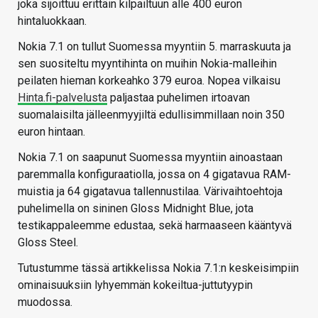
joka sijoittuu erittäin kilpailtuun alle 400 euron
hintaluokkaan.
Nokia 7.1 on tullut Suomessa myyntiin 5. marraskuuta ja
sen suositeltu myyntihinta on muihin Nokia-malleihin
peilaten hieman korkeahko 379 euroa. Nopea vilkaisu
Hinta.fi-palvelusta
paljastaa puhelimen irtoavan
suomalaisilta jälleenmyyjiltä edullisimmillaan noin 350
euron hintaan.
Nokia 7.1 on saapunut Suomessa myyntiin ainoastaan
paremmalla konfiguraatiolla, jossa on 4 gigatavua RAM-
muistia ja 64 gigatavua tallennustilaa. Värivaihtoehtoja
puhelimella on sininen Gloss Midnight Blue, jota
testikappaleemme edustaa, sekä harmaaseen kääntyvä
Gloss Steel.
Tutustumme tässä artikkelissa Nokia 7.1:n keskeisimpiin
ominaisuuksiin lyhyemmän kokeiltua-juttutyypin
muodossa.