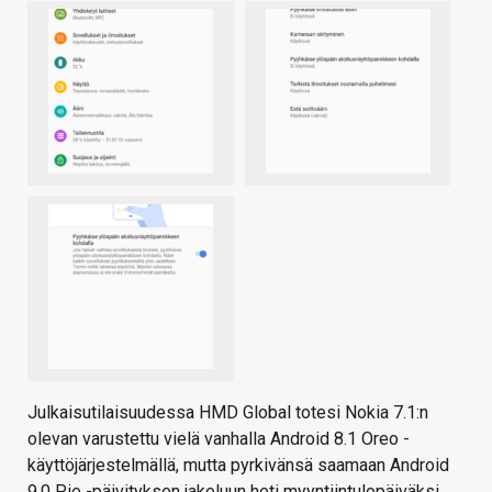
Julkaisutilaisuudessa HMD Global totesi Nokia 7.1:n
olevan varustettu vielä vanhalla Android 8.1 Oreo -
käyttöjärjestelmällä, mutta pyrkivänsä saamaan Android
9.0 Pie -päivityksen jakeluun heti myyntiintulopäiväksi.