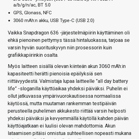
a/b/g/n/ac, BT 5.0
GPS, Glonass, NFC
3060 mAh:n akku, USB Type-C (USB 2.0)
Vaikka Snapdragon 636 -järjestelmäpiirin käyttäminen oli
ehkä pienoinen pettymys tässä hintaluokassa, tarjoaa se
varsin hyvän suorituskyvyn niin prosessorin kuin
grafiikkapiirinkin osalta.
Myös laitteen sisällä olevan kiinteän akun 3060 mAh:in
kapasiteetti herätti pienoisia epäilyksiä sen
riittävyydestä. Valmistaja lupaa laitteelle ”all day battery
life” -sloganilla käyttöaikaa yhdeksi päiväksi. Puhelin ei
ollut jatkuvassa ympärivuorokautisessa normaalissa
käytössä, mutta muutaman rankemman testipäivän
perusteella puhelimen akkukesto riittää varsin helposti
yhdeksi päiväksi ja kevyemmällä käytöllä kahden päivän
käyttöajatkaan ei luulisi olevan mahdottomia. Akun
lataamisen pitäisi onnistua suhteellisen nopeasti mukana