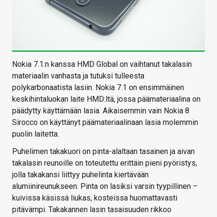
Nokia 7.1:n kanssa HMD Global on vaihtanut takalasin
materiaalin vanhasta ja tutuksi tulleesta
polykarbonaatista lasiin. Nokia 7.1 on ensimmäinen
keskihintaluokan laite HMD:ltä, jossa päämateriaalina on
päädytty käyttämään lasia. Aikaisemmin vain Nokia 8
Sirocco on käyttänyt päämateriaalinaan lasia molemmin
puolin laitetta.
Puhelimen takakuori on pinta-alaltaan tasainen ja aivan
takalasin reunoille on toteutettu erittäin pieni pyöristys,
jolla takakansi liittyy puhelinta kiertävään
alumiinireunukseen. Pinta on lasiksi varsin tyypillinen –
kuivissa käsissä liukas, kosteissa huomattavasti
pitävämpi. Takakannen lasin tasaisuuden rikkoo