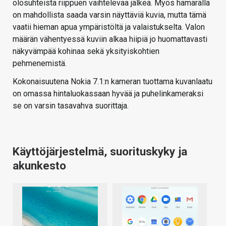
olosuhteista riippuen vaihtelevaa jälkeä. Myös hämärällä
on mahdollista saada varsin näyttäviä kuvia, mutta tämä
vaatii hieman apua ympäristöltä ja valaistukselta. Valon
määrän vähentyessä kuviin alkaa hiipiä jo huomattavasti
näkyvämpää kohinaa sekä yksityiskohtien
pehmenemistä.
Kokonaisuutena Nokia 7.1:n kameran tuottama kuvanlaatu
on omassa hintaluokassaan hyvää ja puhelinkameraksi
se on varsin tasavahva suorittaja.
Käyttöjärjestelmä, suorituskyky ja
akunkesto