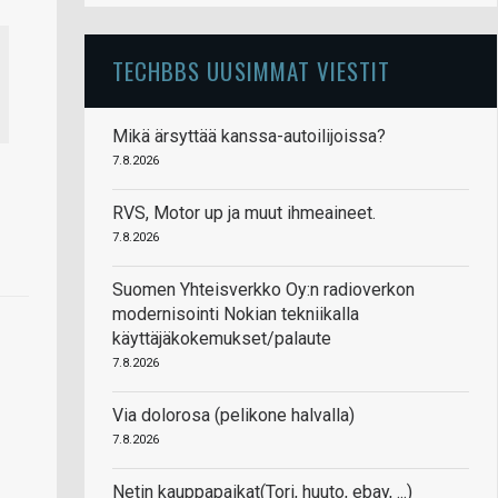
TECHBBS UUSIMMAT VIESTIT
Mikä ärsyttää kanssa-autoilijoissa?
7.8.2026
RVS, Motor up ja muut ihmeaineet.
7.8.2026
Suomen Yhteisverkko Oy:n radioverkon
modernisointi Nokian tekniikalla
käyttäjäkokemukset/palaute
7.8.2026
Via dolorosa (pelikone halvalla)
7.8.2026
Netin kauppapaikat(Tori, huuto, ebay, ...)