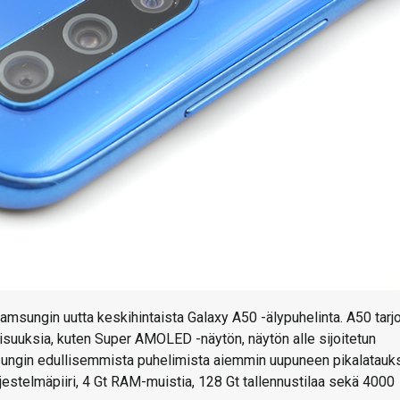
Samsungin uutta keskihintaista Galaxy A50 -älypuhelinta. A50 tarj
uuksia, kuten Super AMOLED -näytön, näytön alle sijoitetun
ungin edullisemmista puhelimista aiemmin uupuneen pikalatauk
estelmäpiiri, 4 Gt RAM-muistia, 128 Gt tallennustilaa sekä 4000