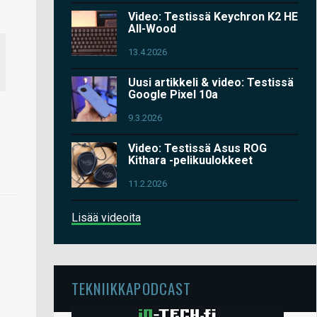
Video: Testissä Keychron K2 HE
All-Wood
13.4.2026
Uusi artikkeli & video: Testissä
Google Pixel 10a
9.3.2026
Video: Testissä Asus ROG
Kithara -pelikuulokkeet
11.2.2026
Lisää videoita
TEKNIIKKAPODCAST