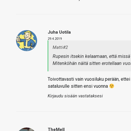
Juha Uotila
29.4.2019
Matti#2
Rupesin itsekin kelaamaan, että missä
Mitenköhän näitä sitten erotellaan vuo
Toivottavasti vain vuosiluku perään, ett
sataluvulle sitten ensi vuonna
Kirjaudu sisään vastataksesi
TheMeII