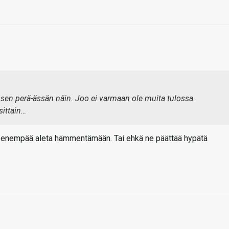
 sen perä-ässän näin. Joo ei varmaan ole muita tulossa.
sittain…
ei enempää aleta hämmentämään. Tai ehkä ne päättää hypätä