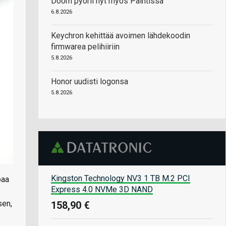
Doom pyörii nyt myös Paintissa
6.8.2026
Keychron kehittää avoimen lähdekoodin
firmwarea pelihiiriin
5.8.2026
Honor uudisti logonsa
5.8.2026
Kingston Technology NV3 1 TB M.2 PCI
oaa
Express 4.0 NVMe 3D NAND
sen,
158,90 €