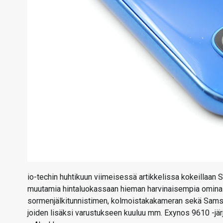
io-techin huhtikuun viimeisessä artikkelissa kokeillaan 
muutamia hintaluokassaan hieman harvinaisempia ominais
sormenjälkitunnistimen, kolmoistakakameran sekä Sams
joiden lisäksi varustukseen kuuluu mm. Exynos 9610 -järj