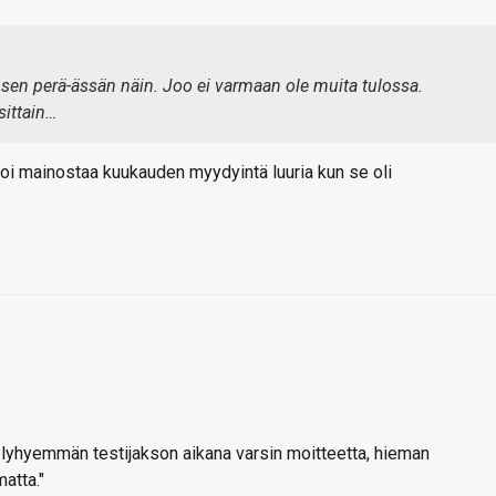
 sen perä-ässän näin. Joo ei varmaan ole muita tulossa.
sittain…
oi mainostaa kuukauden myydyintä luuria kun se oli
i lyhyemmän testijakson aikana varsin moitteetta, hieman
atta."