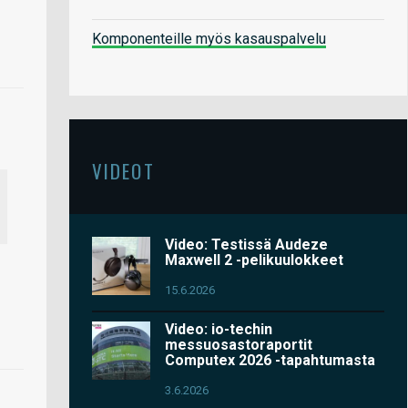
Komponenteille myös kasauspalvelu
VIDEOT
Video: Testissä Audeze
Maxwell 2 -pelikuulokkeet
15.6.2026
Video: io-techin
messuosastoraportit
Computex 2026 -tapahtumasta
3.6.2026