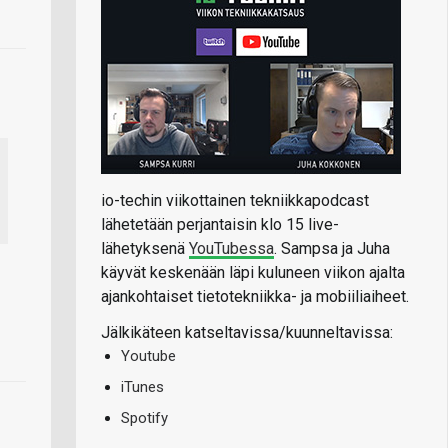
io-techin viikottainen tekniikkapodcast
lähetetään perjantaisin klo 15 live-
lähetyksenä
YouTubessa
. Sampsa ja Juha
käyvät keskenään läpi kuluneen viikon ajalta
ajankohtaiset tietotekniikka- ja mobiiliaiheet.
Jälkikäteen katseltavissa/kuunneltavissa:
Youtube
iTunes
Spotify