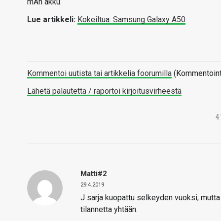
mAh akku.
Lue artikkeli:
Kokeiltua: Samsung Galaxy A50
Kommentoi uutista tai artikkelia foorumilla
(Kommentointi 
Lähetä palautetta / raportoi kirjoitusvirheestä
4
Matti#2
29.4.2019
J sarja kuopattu selkeyden vuoksi, mutta t
tilannetta yhtään.