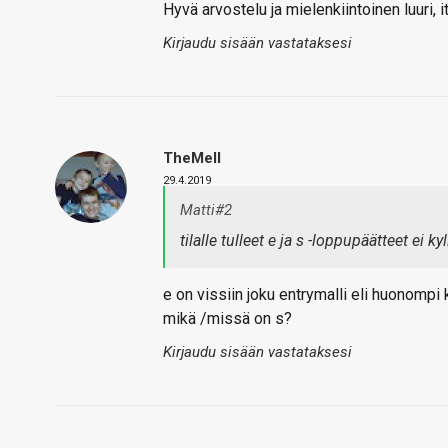
Hyvä arvostelu ja mielenkiintoinen luuri, 
Kirjaudu sisään vastataksesi
TheMeII
29.4.2019
Matti#2
tilalle tulleet e ja s -loppupäätteet ei k
e on vissiin joku entrymalli eli huonomp
mikä /missä on s?
Kirjaudu sisään vastataksesi