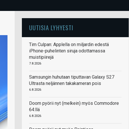
UUTISIA LYHYESTI
Tim Culpan: Applella on miljardin edestä
iPhone-puhelinten siruja odottamassa
muistipiirejä
7.8.2026
Samsungin huhutaan tiputtavan Galaxy S27
Ultrasta neljännen takakameran pois
6.8.2026
Doom pyörii nyt (melkein) myös Commodore
64:llä
6.8.2026