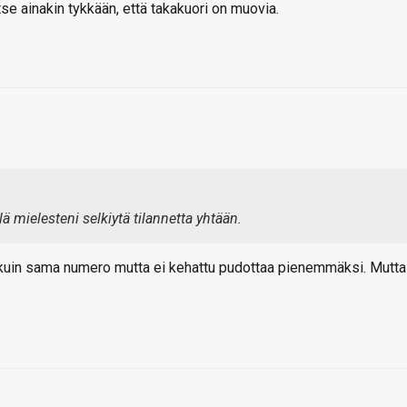
itse ainakin tykkään, että takakuori on muovia.
yllä mielesteni selkiytä tilannetta yhtään.
i kuin sama numero mutta ei kehattu pudottaa pienemmäksi. Mutta