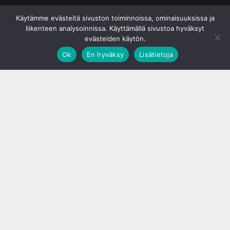
© S&J Media Oy
Käytämme evästeitä sivuston toiminnoissa, ominaisuuksissa ja
liikenteen analysoinnissa. Käyttämällä sivustoa hyväksyt
evästeiden käytön.
Ok
En hyväksy
Lisätietoja
;