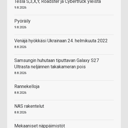
Tesla S,3,X,Y, Roadster ja Cybertruck yleistä
9.8.2026
Pyöräily
9.8.2026
Venäjä hyökkäsi Ukrainaan 24. helmikuuta 2022
8.8.2026
Samsungin huhutaan tiputtavan Galaxy S27
Ultrasta neljännen takakameran pois
8.8.2026
Rannekelloja
8.8.2026
NAS rakentelut
8.8.2026
Mekaaniset näppäimistöt