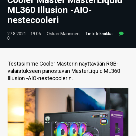
ARTIKKELIT
ML360 Illusion -AIO-
nestecooleri
VIDEOT
TECHBBS
27.8.2021 - 19:06
Oskari Manninen
Tietotekniikka
0
TIETOA
HINTA.FI
Testasimme Cooler Masterin näyttävään RGB-
valaistukseen panostavan MasterLiquid ML360
KAUPPA
Illusion -AIO-nestecoolerin.
VAIHDA TEEMA
HAKU