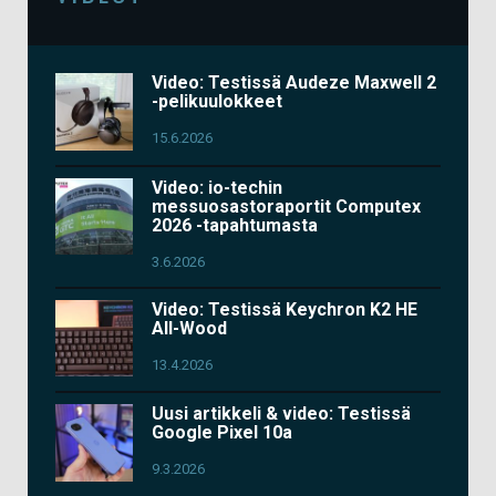
Video: Testissä Audeze Maxwell 2
-pelikuulokkeet
15.6.2026
Video: io-techin
messuosastoraportit Computex
2026 -tapahtumasta
3.6.2026
Video: Testissä Keychron K2 HE
All-Wood
13.4.2026
Uusi artikkeli & video: Testissä
Google Pixel 10a
9.3.2026