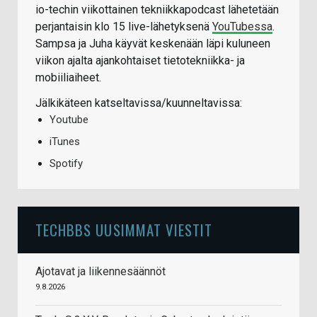
io-techin viikottainen tekniikkapodcast lähetetään
perjantaisin klo 15 live-lähetyksenä
YouTubessa
.
Sampsa ja Juha käyvät keskenään läpi kuluneen
viikon ajalta ajankohtaiset tietotekniikka- ja
mobiiliaiheet.
Jälkikäteen katseltavissa/kuunneltavissa:
Youtube
iTunes
Spotify
TECHBBS UUSIMMAT VIESTIT
Ajotavat ja liikennesäännöt
9.8.2026