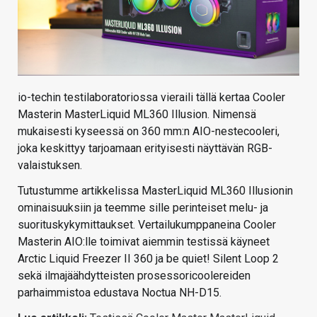
io-techin testilaboratoriossa vieraili tällä kertaa Cooler
Masterin MasterLiquid ML360 Illusion. Nimensä
mukaisesti kyseessä on 360 mm:n AIO-nestecooleri,
joka keskittyy tarjoamaan erityisesti näyttävän RGB-
valaistuksen.
Tutustumme artikkelissa MasterLiquid ML360 Illusionin
ominaisuuksiin ja teemme sille perinteiset melu- ja
suorituskykymittaukset. Vertailukumppaneina Cooler
Masterin AIO:lle toimivat aiemmin testissä käyneet
Arctic Liquid Freezer II 360 ja be quiet! Silent Loop 2
sekä ilmajäähdytteisten prosessoricoolereiden
parhaimmistoa edustava Noctua NH-D15.