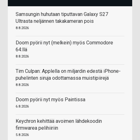
Samsungin huhutaan tiputtavan Galaxy S27
Ultrasta neljännen takakameran pois
8.8.2026
Doom pyörii nyt (melkein) myös Commodore
64:llä
8.8.2026
Tim Culpan: Applella on miljardin edestä iPhone-
puhelinten siruja odottamassa muistipiirejä
8.8.2026
Doom pyörii nyt myös Paintissa
6.8.2026
Keychron kehittää avoimen lähdekoodin
firmwarea pelihiiriin
5.8.2026