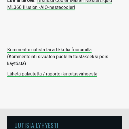
Lue artikkeli:
Testissä Cooler Master MasterLiquid
ML360 Illusion -AIO-nestecooleri
Kommentoi uutista tai artikkelia foorumilla
(Kommentointi sivuston puolella toistakseksi pois
käytöstä)
Lähetä palautetta / raportoi kirjoitusvirheestä
UUTISIA LYHYESTI