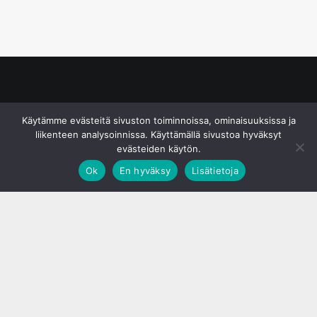
© S&J Media Oy
Käytämme evästeitä sivuston toiminnoissa, ominaisuuksissa ja
liikenteen analysoinnissa. Käyttämällä sivustoa hyväksyt
evästeiden käytön.
Ok
En hyväksy
Lisätietoja
;