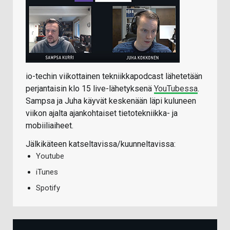
io-techin viikottainen tekniikkapodcast lähetetään
perjantaisin klo 15 live-lähetyksenä
YouTubessa
.
Sampsa ja Juha käyvät keskenään läpi kuluneen
viikon ajalta ajankohtaiset tietotekniikka- ja
mobiiliaiheet.
Jälkikäteen katseltavissa/kuunneltavissa:
Youtube
iTunes
Spotify