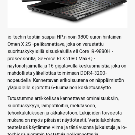
io-techin testiin saapui HP:n noin 3800 euron hintainen
Omen X 2S -pelikannettava, joka on varustettu
suorituskykyisillä sisuskaluilla eli Core i9-9880H -
prosessorilla, GeForce RTX 2080 Max-Q -
näytönohjaimella ja 16 gigatavulla keskusmuistia, joka on
mahdollista ylikellottaa toimimaan DDR4-3200-
nopeudella. Kannettavan erikoisuutena on näppäimistön
yläpuolelle sijoitettu 6-tuumainen kosketusnäyttö.
Tutustumme artikkelissa kannettavan ominaisuuksiin,
suorituskykyyn, lämpötiloihin, melutasoon,
tehonkulutukseen ja akkukestoon. Lukijoiden toiveesta
mukana on myös pikaiset näyttötestit. Vertailukohtana
testeissä käytämme viime ja tänä vuonna julkaistuja ja io-
techissä aiemmin testattuja pelikannettavia.