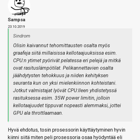
Sampsa
23.10.2019
Sindrom
Olisin kaivannut tehomittausten osalta myös
graafeja siitä millaisissa kellotaajuuksissa esim.
CPU:n ytimet pyörivät pelatessa eri pelejä ja mitkä
ovat rasituslämpötilat. Pelikannettavien osalta
jäähdytysten tehokkuus ja niiden kehityksen
seuranta kun on yksi mielenkiinnon kohteistani.
Jotkut valmistajat lyövät CPU:lleen yhdistetyssä
rasituksessa esim. 35W power limitin, jolloin
kellotaajuudet tippuvat nopeasti alemmaksi, jottei
GPU ala throttlaamaan.
Hyvä ehdotus, tosin prosessorin käyttäytyminen hyvin
kiinni siitä miten peli prosessoria osaa hyödyntää eli