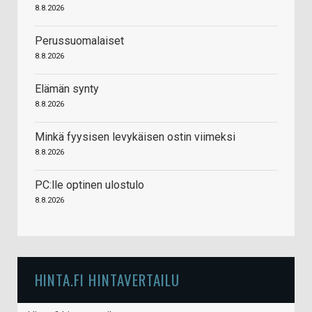
8.8.2026
Perussuomalaiset
8.8.2026
Elämän synty
8.8.2026
Minkä fyysisen levykäisen ostin viimeksi
8.8.2026
PC:lle optinen ulostulo
8.8.2026
HINTA.FI HINTAVERTAILU