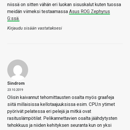
niissä on sitten vähän eri luokan sisuskalut kuten tuossa
meidän viimeksi testaamassa
Asus ROG Zephyrus
G:ssä.
Kirjaudu sisään vastataksesi
Sindrom
23.10.2019
Olisin kaivannut tehomittausten osalta myös graafeja
siitä millaisissa kellotaajuuksissa esim. CPU:n ytimet
pyörivät pelatessa eri pelejä ja mitkä ovat
rasituslämpötilat. Pelikannettavien osalta jäähdytysten
tehokkuus ja niiden kehityksen seuranta kun on yksi