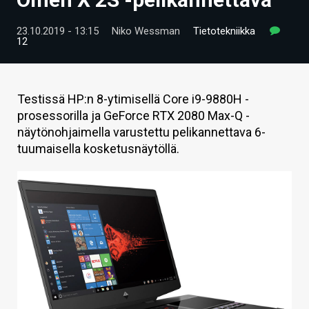
ARTIKKELIT
23.10.2019 - 13:15
Niko Wessman
Tietotekniikka
12
VIDEOT
TECHBBS
Testissä HP:n 8-ytimisellä Core i9-9880H -
TIETOA
prosessorilla ja GeForce RTX 2080 Max-Q -
näytönohjaimella varustettu pelikannettava 6-
HINTA.FI
tuumaisella kosketusnäytöllä.
KAUPPA
VAIHDA TEEMA
HAKU