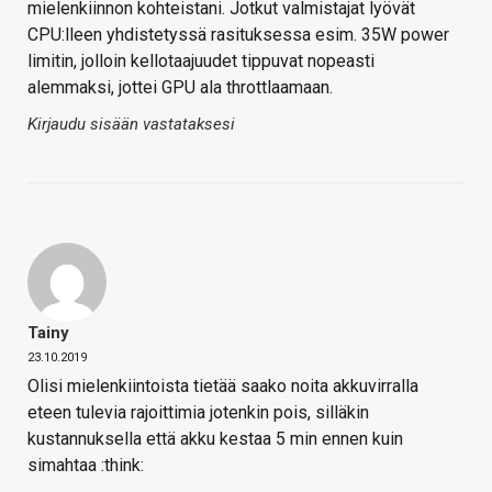
mielenkiinnon kohteistani. Jotkut valmistajat lyövät
CPU:lleen yhdistetyssä rasituksessa esim. 35W power
limitin, jolloin kellotaajuudet tippuvat nopeasti
alemmaksi, jottei GPU ala throttlaamaan.
Kirjaudu sisään vastataksesi
Tainy
23.10.2019
Olisi mielenkiintoista tietää saako noita akkuvirralla
eteen tulevia rajoittimia jotenkin pois, silläkin
kustannuksella että akku kestaa 5 min ennen kuin
simahtaa :think: