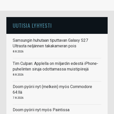
UUTISIA LYHYESTI
Samsungin huhutaan tiputtavan Galaxy S27
Ultrasta neljännen takakameran pois
8.8.2026
Tim Culpan: Applella on miljardin edestä iPhone-
puhelinten siruja odottamassa muistipiirejä
8.8.2026
Doom pyörii nyt (melkein) myös Commodore
64:llä
7.8.2026
Doom pyörii nyt myös Paintissa