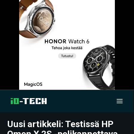
Uusi artikkeli: Testissä HP
UUTISET
Omen X 2S -pelikannettava