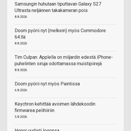
Samsungin huhutaan tiputtavan Galaxy S27
Ultrasta neljännen takakameran pois
8.8.2026
Doom pyörii nyt (melkein) myös Commodore
64:llä
8.8.2026
Tim Culpan: Applella on miljardin edestä iPhone-
puhelinten siruja odottamassa muistipiirejä
8.8.2026
Doom pyörii nyt myös Paintissa
6.8.2026
Keychron kehittää avoimen lähdekoodin
firmwarea pelihiiriin
5.8.2026
Honor uudisti logonsa