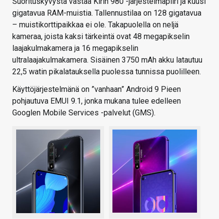
Suorituskyvystä vastaa Kirin 980 -järjestelmäpiiri ja kuusi
gigatavua RAM-muistia. Tallennustilaa on 128 gigatavua
– muistikorttipaikkaa ei ole. Takapuolella on neljä
kameraa, joista kaksi tärkeintä ovat 48 megapikselin
laajakulmakamera ja 16 megapikselin
ultralaajakulmakamera. Sisäinen 3750 mAh akku latautuu
22,5 watin pikalatauksella puolessa tunnissa puolilleen.
Käyttöjärjestelmänä on ”vanhaan” Android 9 Pieen
pohjautuva EMUI 9.1, jonka mukana tulee edelleen
Googlen Mobile Services -palvelut (GMS).