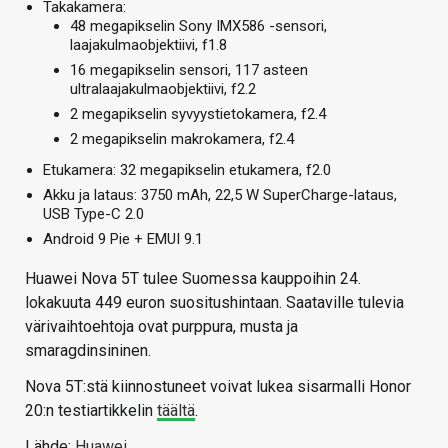
Takakamera:
48 megapikselin Sony IMX586 -sensori,
laajakulmaobjektiivi, f1.8
16 megapikselin sensori, 117 asteen
ultralaajakulmaobjektiivi, f2.2
2 megapikselin syvyystietokamera, f2.4
2 megapikselin makrokamera, f2.4
Etukamera: 32 megapikselin etukamera, f2.0
Akku ja lataus: 3750 mAh, 22,5 W SuperCharge-lataus,
USB Type-C 2.0
Android 9 Pie + EMUI 9.1
Huawei Nova 5T tulee Suomessa kauppoihin 24.
lokakuuta 449 euron suositushintaan. Saataville tulevia
värivaihtoehtoja ovat purppura, musta ja
smaragdinsininen.
Nova 5T:stä kiinnostuneet voivat lukea sisarmalli Honor
20:n testiartikkelin
täältä
.
Lähde:
Huawei