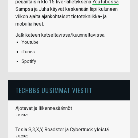
perjantaisin klo 15 live-lähetyksenä
YouTubessa
.
Sampsa ja Juha käyvät keskenään läpi kuluneen
viikon ajalta ajankohtaiset tietotekniikka- ja
mobiiliaiheet.
Jälkikäteen katseltavissa/kuunneltavissa:
Youtube
iTunes
Spotify
TECHBBS UUSIMMAT VIESTIT
Ajotavat ja liikennesäännöt
9.8.2026
Tesla S,3,X,Y, Roadster ja Cybertruck yleistä
9.8.2026