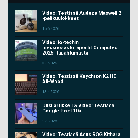
Video: Testissä Audeze Maxwell 2
-pelikuulokkeet
15.6.2026
Video: io-techin
messuosastoraportit Computex
2026 -tapahtumasta
3.6.2026
Video: Testissä Keychron K2 HE
All-Wood
13.4.2026
Uusi artikkeli & video: Testissä
Google Pixel 10a
9.3.2026
Video: Testissä Asus ROG Kithara