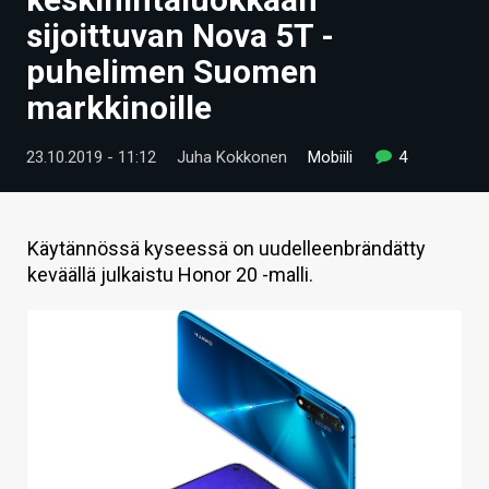
ARTIKKELIT
sijoittuvan Nova 5T -
puhelimen Suomen
VIDEOT
markkinoille
TECHBBS
23.10.2019 - 11:12
Juha Kokkonen
Mobiili
4
TIETOA
HINTA.FI
Käytännössä kyseessä on uudelleenbrändätty
KAUPPA
keväällä julkaistu Honor 20 -malli.
VAIHDA TEEMA
HAKU