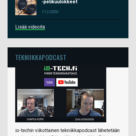
-pelikuulokkeet
11.2.2026
Lisää videoita
TEKNIIKKAPODCAST
io-techin viikottainen tekniikkapodcast lähetetään