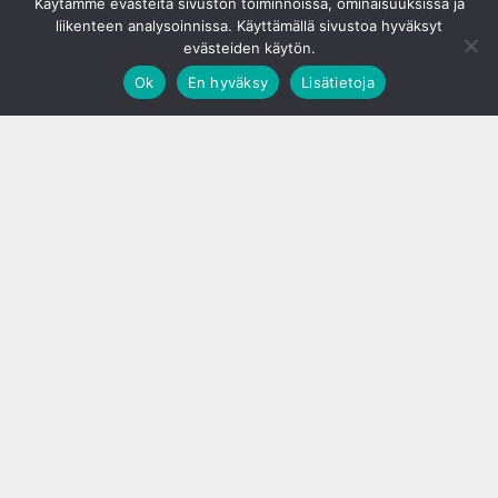
Käytämme evästeitä sivuston toiminnoissa, ominaisuuksissa ja
liikenteen analysoinnissa. Käyttämällä sivustoa hyväksyt
evästeiden käytön.
Ok
En hyväksy
Lisätietoja
;