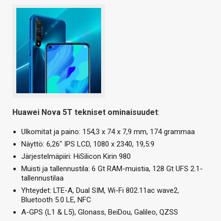
Huawei Nova 5T tekniset ominaisuudet
:
Ulkomitat ja paino: 154,3 x 74 x 7,9 mm, 174 grammaa
Näyttö: 6,26″ IPS LCD, 1080 x 2340, 19,5:9
Järjestelmäpiiri: HiSilicon Kirin 980
Muisti ja tallennustila: 6 Gt RAM-muistia, 128 Gt UFS 2.1-
tallennustilaa
Yhteydet: LTE-A, Dual SIM, Wi-Fi 802.11ac wave2,
Bluetooth 5.0 LE, NFC
A-GPS (L1 & L5), Glonass, BeiDou, Galileo, QZSS