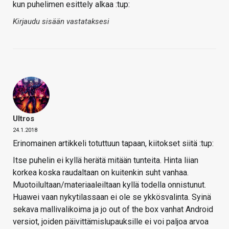
kun puhelimen esittely alkaa :tup:
Kirjaudu sisään vastataksesi
Ultros
24.1.2018
Erinomainen artikkeli totuttuun tapaan, kiitokset siitä :tup:
Itse puhelin ei kyllä herätä mitään tunteita. Hinta liian
korkea koska raudaltaan on kuitenkin suht vanhaa.
Muotoilultaan/materiaaleiltaan kyllä todella onnistunut.
Huawei vaan nykytilassaan ei ole se ykkösvalinta. Syinä
sekava mallivalikoima ja jo out of the box vanhat Android
versiot, joiden päivittämislupauksille ei voi paljoa arvoa