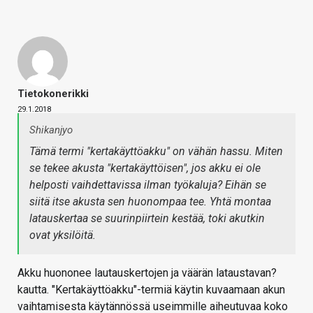
Tietokonerikki
29.1.2018
Shikanjyo
Tämä termi "kertakäyttöakku" on vähän hassu. Miten
se tekee akusta "kertakäyttöisen", jos akku ei ole
helposti vaihdettavissa ilman työkaluja? Eihän se
siitä itse akusta sen huonompaa tee. Yhtä montaa
latauskertaa se suurinpiirtein kestää, toki akutkin
ovat yksilöitä.
Akku huononee lautauskertojen ja väärän lataustavan?
kautta. "Kertakäyttöakku"-termiä käytin kuvaamaan akun
vaihtamisesta käytännössä useimmille aiheutuvaa koko