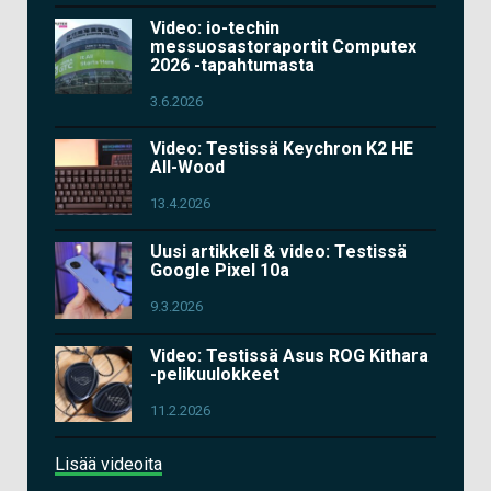
Video: io-techin
messuosastoraportit Computex
2026 -tapahtumasta
3.6.2026
Video: Testissä Keychron K2 HE
All-Wood
13.4.2026
Uusi artikkeli & video: Testissä
Google Pixel 10a
9.3.2026
Video: Testissä Asus ROG Kithara
-pelikuulokkeet
11.2.2026
Lisää videoita