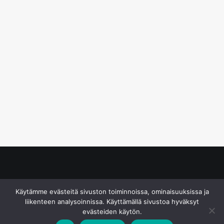
© S&J Media Oy
Käytämme evästeitä sivuston toiminnoissa, ominaisuuksissa ja
liikenteen analysoinnissa. Käyttämällä sivustoa hyväksyt
evästeiden käytön.