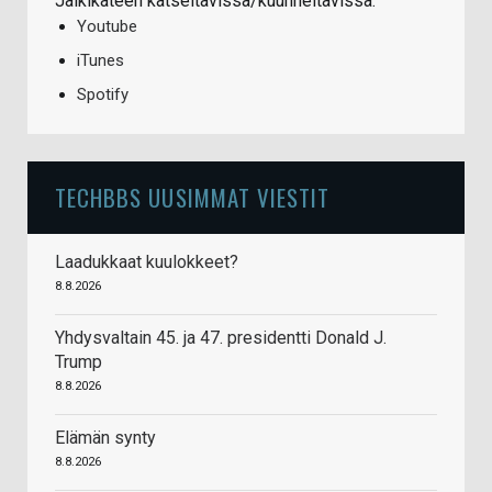
Jälkikäteen katseltavissa/kuunneltavissa:
Youtube
iTunes
Spotify
TECHBBS UUSIMMAT VIESTIT
Laadukkaat kuulokkeet?
8.8.2026
Yhdysvaltain 45. ja 47. presidentti Donald J.
Trump
8.8.2026
Elämän synty
8.8.2026