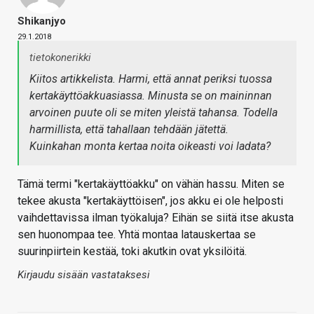
Shikanjyo
29.1.2018
tietokonerikki
Kiitos artikkelista. Harmi, että annat periksi tuossa
kertakäyttöakkuasiassa. Minusta se on maininnan
arvoinen puute oli se miten yleistä tahansa. Todella
harmillista, että tahallaan tehdään jätettä.
Kuinkahan monta kertaa noita oikeasti voi ladata?
Tämä termi "kertakäyttöakku" on vähän hassu. Miten se
tekee akusta "kertakäyttöisen", jos akku ei ole helposti
vaihdettavissa ilman työkaluja? Eihän se siitä itse akusta
sen huonompaa tee. Yhtä montaa latauskertaa se
suurinpiirtein kestää, toki akutkin ovat yksilöitä.
Kirjaudu sisään vastataksesi