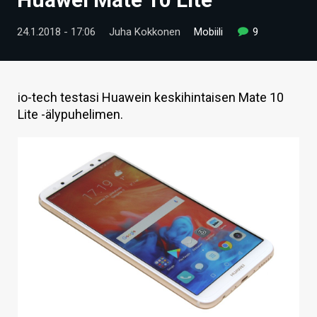
ARTIKKELIT
24.1.2018 - 17:06
Juha Kokkonen
Mobiili
9
VIDEOT
TECHBBS
io-tech testasi Huawein keskihintaisen Mate 10
TIETOA
Lite -älypuhelimen.
HINTA.FI
KAUPPA
VAIHDA TEEMA
HAKU