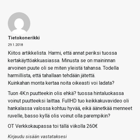
Tietokonerikki
29.1.2018
Kiitos artikkelista. Harmi, että annat periksi tuossa
kertakäyttöakkuasiassa. Minusta se on maininnan
arvoinen puute oli se miten yleistä tahansa. Todella
harmillista, että tahallaan tehdään jätettä.
Kuinkahan monta kertaa noita oikeasti voi ladata?
Tuon 4K:n puutteekin olis ehkä? tuossa hintaluokassa
voinut puutteeksi laittaa. FullHD tuo keikkakuvavideo oli
hankalassa valossa kohtuu hyvää, eikä äänetkää menneet
ruvelle, basso kyllä olis voinut olla parempikin?
OT Verkkokaupassa toi tällä viikolla 260€
Kirjaudu sisään vastataksesi