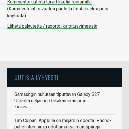
Kommentoi uutista tai artikkelia foorumilla
(Kommentointi sivuston puolella toistakseksi pois
käytöstä)
Lähetä palautetta / raportoi kirjoitusvirheestä
UUTISIA LYHYESTI
Samsungin huhutaan tiputtavan Galaxy S27
Ultrasta neljännen takakameran pois
8.8.2026
Tim Culpan: Applella on miljardin edestä iPhone-
puhelinten siruja odottamassa muistipiirejä