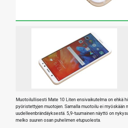
Muotoilullisesti Mate 10 Liten ensivaikutelma on ehkä hi
pyöristettyjen muotojen. Samalla muotoilu ei myöskään mu
uudelleenbrändäyksestä. 5,9-tuumainen näyttö on nykysu
melko suuren osan puhelimen etupuolesta.