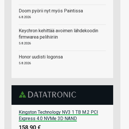
Doom pyörii nyt myös Paintissa
6.8.2026
Keychron kehittää avoimen lähdekoodin
firmwarea pelihiiriin
5.8.2026
Honor uudisti logonsa
5.8.2026
Kingston Technology NV3 1 TB M.2 PCI
Express 4.0 NVMe 3D NAND
158,90 €