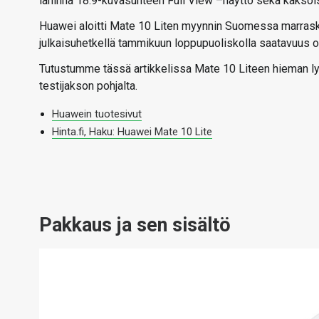
lähinnä 18:9-kuvasuhteen Full View –näyttö sekä kakso
Huawei aloitti Mate 10 Liten myynnin Suomessa marrasku
julkaisuhetkellä tammikuun loppupuoliskolla saatavuus on
Tutustumme tässä artikkelissa Mate 10 Liteen hieman lyh
testijakson pohjalta.
Huawein tuotesivut
Hinta.fi, Haku: Huawei Mate 10 Lite
Pakkaus ja sen sisältö