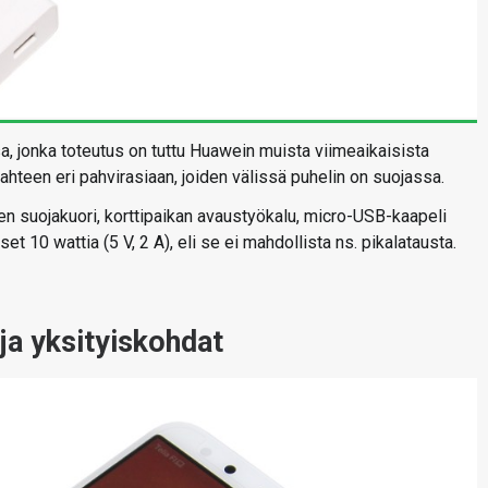
, jonka toteutus on tuttu Huawein muista viimeaikaisista
ahteen eri pahvirasiaan, joiden välissä puhelin on suojassa.
n suojakuori, korttipaikan avaustyökalu, micro-USB-kaapeli
t 10 wattia (5 V, 2 A), eli se ei mahdollista ns. pikalatausta.
ja yksityiskohdat