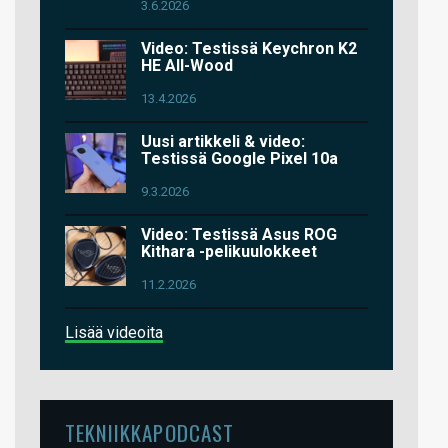
3.6.2026
Video: Testissä Keychron K2
HE All-Wood
13.4.2026
Uusi artikkeli & video:
Testissä Google Pixel 10a
9.3.2026
Video: Testissä Asus ROG
Kithara -pelikuulokkeet
11.2.2026
Lisää videoita
TEKNIIKKAPODCAST