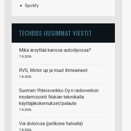
Spotify
TECHBBS UUSIMMAT VIESTIT
Mikä ärsyttää kanssa-autoilijoissa?
7.8.2026
RVS, Motor up ja muut ihmeaineet.
7.8.2026
Suomen Yhteisverkko Oy:n radioverkon
modernisointi Nokian tekniikalla
käyttäjäkokemukset/palaute
7.8.2026
Via dolorosa (pelikone halvalla)
7.8.2026