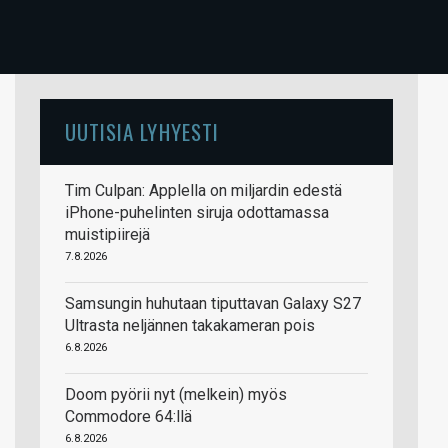
UUTISIA LYHYESTI
Tim Culpan: Applella on miljardin edestä
iPhone-puhelinten siruja odottamassa
muistipiirejä
7.8.2026
Samsungin huhutaan tiputtavan Galaxy S27
Ultrasta neljännen takakameran pois
6.8.2026
Doom pyörii nyt (melkein) myös
Commodore 64:llä
6.8.2026