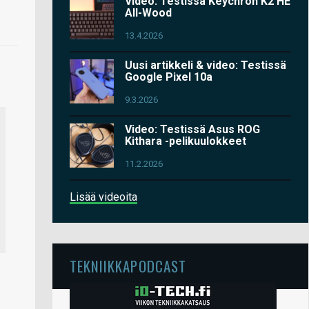
Video: Testissä Keychron K2 HE
All-Wood
13.4.2026
Uusi artikkeli & video: Testissä
Google Pixel 10a
9.3.2026
Video: Testissä Asus ROG
Kithara -pelikuulokkeet
11.2.2026
Lisää videoita
TEKNIIKKAPODCAST