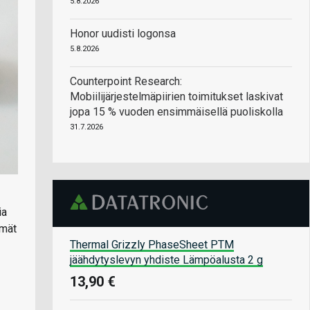
5.8.2026
Honor uudisti logonsa
5.8.2026
Counterpoint Research:
Mobiilijärjestelmäpiirien toimitukset laskivat
jopa 15 % vuoden ensimmäisellä puoliskolla
31.7.2026
ia
mmät
Thermal Grizzly PhaseSheet PTM
jäähdytyslevyn yhdiste Lämpöalusta 2 g
13,90 €