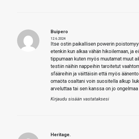
Buipero
12.6.2024
Itse ostin paikallisen powerin poistomyyn
etenkin kun alkaa vähän hikoilemaan, ja 
tippumaan kuten myös muutamat muut aikai
testiin näihin nappeihin taroitetut vaaht
sfääreihin ja väittäisin että myös äänent
omaöta osaltani voin suositella alkup li
arveluttaa tai sen kanssa on jo ongelma
Kirjaudu sisään vastataksesi
Heritage.