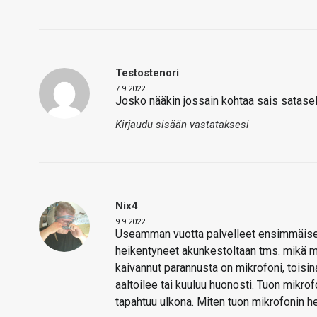
Testostenori
7.9.2022
Josko nääkin jossain kohtaa sais satasella
Kirjaudu sisään vastataksesi
Nix4
9.9.2022
Useamman vuotta palvelleet ensimmäiset B
heikentyneet akunkestoltaan tms. mikä m
kaivannut parannusta on mikrofoni, toisina
aaltoilee tai kuuluu huonosti. Tuon mikrofo
tapahtuu ulkona. Miten tuon mikrofonin h