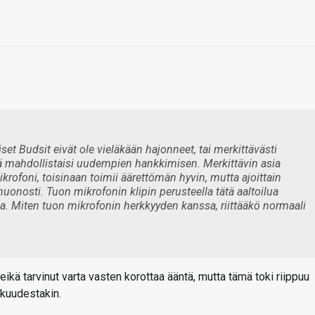
 Budsit eivät ole vieläkään hajonneet, tai merkittävästi
ä mahdollistaisi uudempien hankkimisen. Merkittävin asia
rofoni, toisinaan toimii äärettömän hyvin, mutta ajoittain
 huonosti. Tuon mikrofonin klipin perusteella tätä aaltoilua
a. Miten tuon mikrofonin herkkyyden kanssa, riittääkö normaali
 eikä tarvinut varta vasten korottaa ääntä, mutta tämä toki riippuu
kkuudestakin.