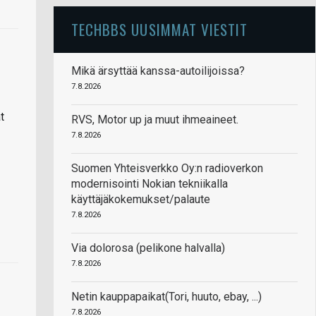
TECHBBS UUSIMMAT VIESTIT
Mikä ärsyttää kanssa-autoilijoissa?
7.8.2026
t
RVS, Motor up ja muut ihmeaineet.
7.8.2026
Suomen Yhteisverkko Oy:n radioverkon
modernisointi Nokian tekniikalla
käyttäjäkokemukset/palaute
7.8.2026
Via dolorosa (pelikone halvalla)
7.8.2026
Netin kauppapaikat(Tori, huuto, ebay, ...)
7.8.2026