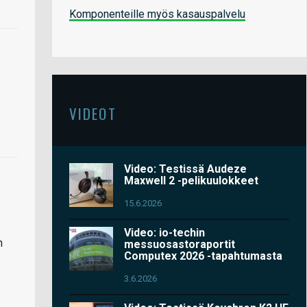
Komponenteille myös kasauspalvelu
VIDEOT
Video: Testissä Audeze
Maxwell 2 -pelikuulokkeet
15.6.2026
Video: io-techin
n
messuosastoraportit
Computex 2026 -tapahtumasta
3.6.2026