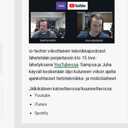
io-techin viikottainen tekniikkapodcast
lähetetään perjantaisin klo 15 live-
lähetyksenä
YouTubessa
. Sampsa ja Juha
käyvät keskenään läpi kuluneen viikon ajalta
ajankohtaiset tietotekniikka- ja mobiiliaiheet.
Jälkikäteen katseltavissa/kuunneltavissa:
Youtube
iTunes
Spotify