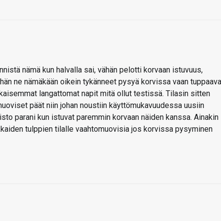
nistä nämä kun halvalla sai, vähän pelotti korvaan istuvuus,
eihän ne nämäkään oikein tykänneet pysyä korvissa vaan tuppaava
semmat langattomat napit mitä ollut testissä. Tilasin sitten
omuoviset päät niin johan noustiin käyttömukavuudessa uusiin
oisto parani kun istuvat paremmin korvaan näiden kanssa. Ainakin
ukkaiden tulppien tilalle vaahtomuovisia jos korvissa pysyminen
a