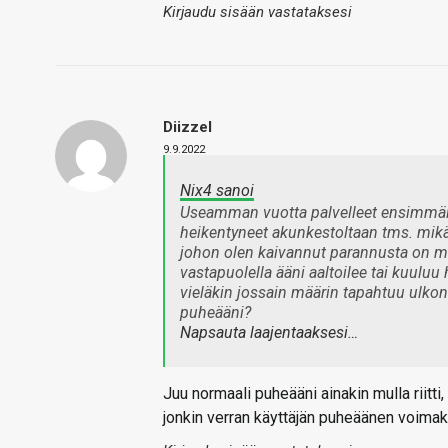
Kirjaudu sisään vastataksesi
Diizzel
9.9.2022
Nix4 sanoi
Useamman vuotta palvelleet ensimmäiset
heikentyneet akunkestoltaan tms. mik
johon olen kaivannut parannusta on mik
vastapuolella ääni aaltoilee tai kuuluu
vieläkin jossain määrin tapahtuu ulkon
puheääni?
Napsauta laajentaaksesi…
Juu normaali puheääni ainakin mulla riitti,
jonkin verran käyttäjän puheäänen voima