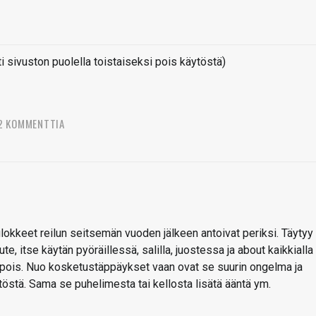
sivuston puolella toistaiseksi pois käytöstä)
2 KOMMENTTIA
uulokkeet reilun seitsemän vuoden jälkeen antoivat periksi. Täytyy
e, itse käytän pyöräillessä, salilla, juostessa ja about kaikkialla
a pois. Nuo kosketustäppäykset vaan ovat se suurin ongelma ja
töstä. Sama se puhelimesta tai kellosta lisätä ääntä ym.