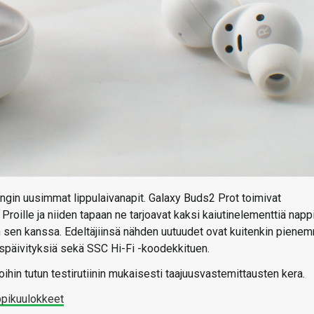
ngin uusimmat lippulaivanapit. Galaxy Buds2 Prot toimivat
roille ja niiden tapaan ne tarjoavat kaksi kaiutinelementtiä napp
 sen kanssa. Edeltäjiinsä nähden uutuudet ovat kuitenkin piene
uspäivityksiä sekä SSC Hi-Fi -koodekkituen.
in tutun testirutiinin mukaisesti taajuusvastemittausten kera.
pikuulokkeet