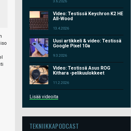
3.6.2026
Video: Testissä Keychron K2 HE
All-Wood
13.4.2026
n
Uusi artikkeli & video: Testissä
 iso
Google Pixel 10a
9.3.2026
el
ti
Video: Testissä Asus ROG
Kithara -pelikuulokkeet
11.2.2026
Lisää videoita
TEKNIIKKAPODCAST