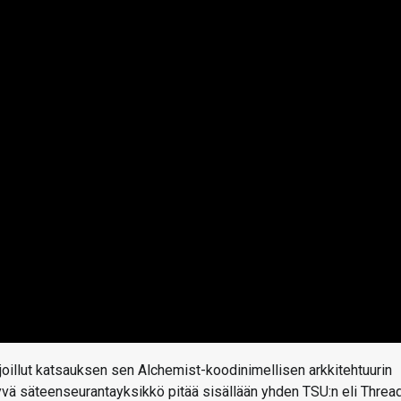
arjoillut katsauksen sen Alchemist-koodinimellisen arkkitehtuurin
vä säteenseurantayksikkö pitää sisällään yhden TSU:n eli Threa