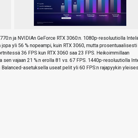
A770:n ja NVIDIAn GeForce RTX 3060:n. 1080p-resoluutiolla Inteli
 jopa yli 56 % nopeampi, kuin RTX 3060, mutta prosentuaalisesti
n Fortnitessä 36 FPS kun RTX 3060 saa 23 FPS. Heikoimmillaan
a sen vajaan 21 %:n erolla 81 vs. 67 FPS. 1440p-resoluutiolla Int
Balanced-asetuksella useat pelit yli 60 FPS:n rajapyykin yleises