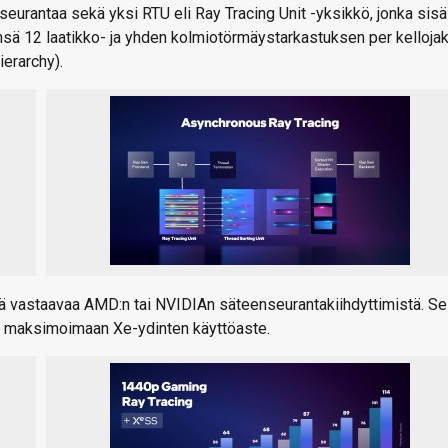
urantaa sekä yksi RTU eli Ray Tracing Unit -yksikkö, jonka sisä
ensä 12 laatikko- ja yhden kolmiotörmäystarkastuksen per kelloja
erarchy).
ellä vastaavaa AMD:n tai NVIDIAn säteenseurantakiihdyttimistä. Se
in maksimoimaan Xe-ydinten käyttöaste.