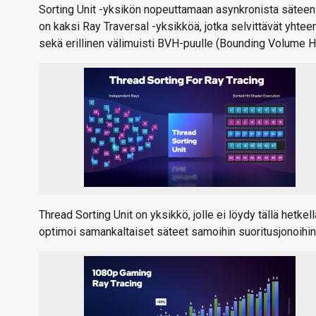
Sorting Unit -yksikön nopeuttamaan asynkronista säteense
on kaksi Ray Traversal -yksikköä, jotka selvittävät yhte
sekä erillinen välimuisti BVH-puulle (Bounding Volume Hi
Thread Sorting Unit on yksikkö, jolle ei löydy tällä hetk
optimoi samankaltaiset säteet samoihin suoritusjonoih