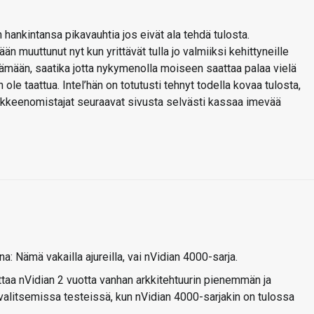
 hankintansa pikavauhtia jos eivät ala tehdä tulosta.
 muuttunut nyt kun yrittävät tulla jo valmiiksi kehittyneille
ämään, saatika jotta nykymenolla moiseen saattaa palaa vielä
ole taattua. Intel’hän on totutusti tehnyt todella kovaa tulosta,
kkeenomistajat seuraavat sivusta selvästi kassaa imevää
: Nämä vakailla ajureilla, vai nVidian 4000-sarja.
voittaa nVidian 2 vuotta vanhan arkkitehtuurin pienemmän ja
 valitsemissa testeissä, kun nVidian 4000-sarjakin on tulossa