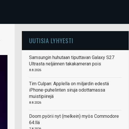
a
UUTISIA LYHYESTI
Samsungin huhutaan tiputtavan Galaxy S27
Ultrasta neljännen takakameran pois
8.8.2026
Tim Culpan: Applella on miljardin edestä
iPhone-puhelinten siruja odottamassa
muistipiirejä
8.8.2026
Doom pyörii nyt (melkein) myös Commodore
64:llä
7.8.2026