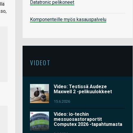
Datatronic pelikoneet
llä
kso,
Komponenteille myös kasauspalvelu
VIDEOT
Video: Testissä Audeze
Maxwell 2 -pelikuulokkeet
15.6.2026
Video: io-techin
messuosastoraportit
Computex 2026 -tapahtumasta