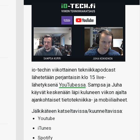
io-techin viikottainen tekniikkapodcast
lähetetään perjantaisin klo 15 live-
lähetyksenä
YouTubessa
. Sampsa ja Juha
käyvät keskenään läpi kuluneen viikon ajalta
ajankohtaiset tietotekniikka- ja mobiiliaiheet.
Jälkikäteen katseltavissa/kuunneltavissa:
Youtube
iTunes
Spotify