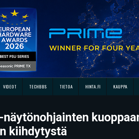
VIDEOT
TECHBBS
TIETOA
HINTA.FI
KAUPPA
-näytönohjainten kuoppaami
n kiihdytystä