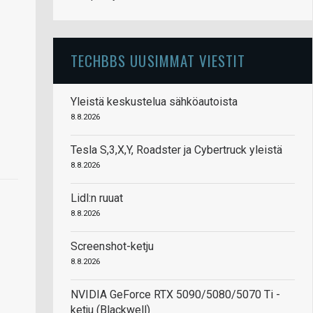
TECHBBS UUSIMMAT VIESTIT
Yleistä keskustelua sähköautoista
8.8.2026
Tesla S,3,X,Y, Roadster ja Cybertruck yleistä
8.8.2026
Lidl:n ruuat
8.8.2026
Screenshot-ketju
8.8.2026
NVIDIA GeForce RTX 5090/5080/5070 Ti -
ketju (Blackwell)