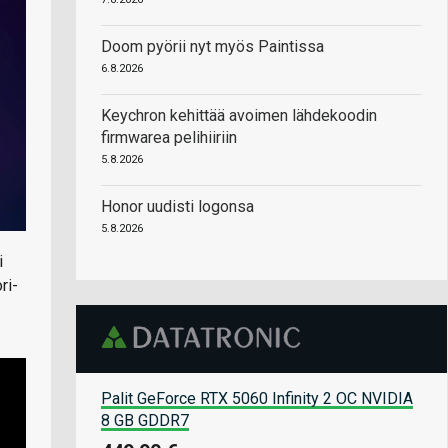
Doom pyörii nyt myös Paintissa
6.8.2026
Keychron kehittää avoimen lähdekoodin
firmwarea pelihiiriin
5.8.2026
Honor uudisti logonsa
5.8.2026
i
ri-
Palit GeForce RTX 5060 Infinity 2 OC NVIDIA
8 GB GDDR7