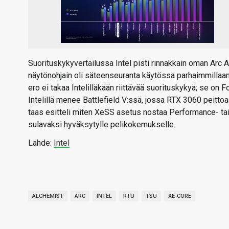
Suorituskykyvertailussa Intel pisti rinnakkain oman Arc 
näytönohjain oli säteenseuranta käytössä parhaimmillaan
ero ei takaa Intelilläkään riittävää suorituskykyä; se o
Intelillä menee Battlefield V:ssä, jossa RTX 3060 peittoa
taas esitteli miten XeSS asetus nostaa Performance- tai 
sulavaksi hyväksytylle pelikokemukselle.
Lähde:
Intel
ALCHEMIST
ARC
INTEL
RTU
TSU
XE-CORE