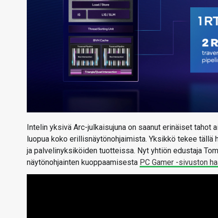
Intelin yksivä Arc-julkaisujuna on saanut erinäiset tahot ai
luopua koko erillisnäytönohjaimista. Yksikkö tekee tällä h
ja palvelinyksiköiden tuotteissa. Nyt yhtiön edustaja To
näytönohjainten kuoppaamisesta
PC Gamer -sivuston ha