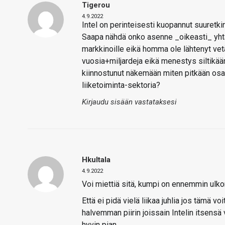
Tigerou
4.9.2022
Intel on perinteisesti kuopannut suuretkin
Saapa nähdä onko asenne _oikeasti_ yhtään
markkinoille eikä homma ole lähtenyt vet
vuosia+miljardeja eikä menestys siltikään 
kiinnostunut näkemään miten pitkään osa
liiketoiminta-sektoria?
Kirjaudu sisään vastataksesi
Hkultala
4.9.2022
Voi miettiä sitä, kumpi on ennemmin ulkona
Että ei pidä vielä liikaa juhlia jos tämä 
halvemman piirin joissain Intelin itsensä
hyvin pian.