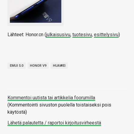
Lähteet: Honor.cn (
julkaisusivu
,
tuotesivu
,
esittelysivu
)
EMUI 5.0
HONOR V9
HUAWEI
Kommentoi uutista tai artikkelia foorumilla
(Kommentointi sivuston puolella toistaiseksi pois
käytöstä)
Lähetä palautetta / raportoi kirjoitusvirheestä