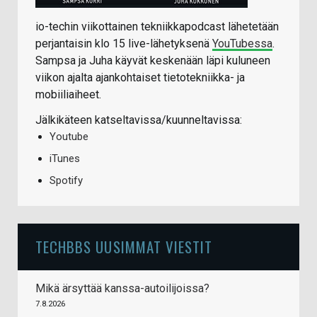
io-techin viikottainen tekniikkapodcast lähetetään
perjantaisin klo 15 live-lähetyksenä
YouTubessa
.
Sampsa ja Juha käyvät keskenään läpi kuluneen
viikon ajalta ajankohtaiset tietotekniikka- ja
mobiiliaiheet.
Jälkikäteen katseltavissa/kuunneltavissa:
Youtube
iTunes
Spotify
TECHBBS UUSIMMAT VIESTIT
Mikä ärsyttää kanssa-autoilijoissa?
7.8.2026