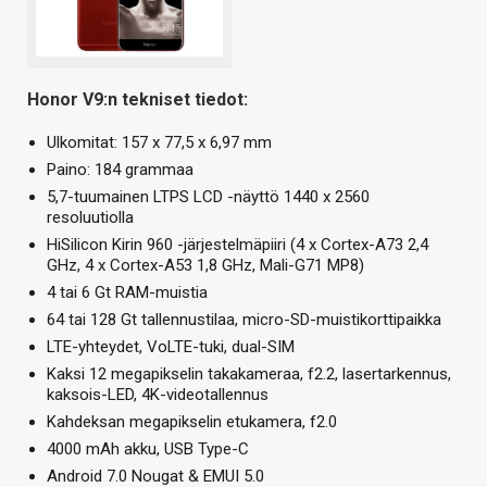
Honor V9:n tekniset tiedot:
Ulkomitat: 157 x 77,5 x 6,97 mm
Paino: 184 grammaa
5,7-tuumainen LTPS LCD -näyttö 1440 x 2560
resoluutiolla
HiSilicon Kirin 960 -järjestelmäpiiri (4 x Cortex-A73 2,4
GHz, 4 x Cortex-A53 1,8 GHz, Mali-G71 MP8)
4 tai 6 Gt RAM-muistia
64 tai 128 Gt tallennustilaa, micro-SD-muistikorttipaikka
LTE-yhteydet, VoLTE-tuki, dual-SIM
Kaksi 12 megapikselin takakameraa, f2.2, lasertarkennus,
kaksois-LED, 4K-videotallennus
Kahdeksan megapikselin etukamera, f2.0
4000 mAh akku, USB Type-C
Android 7.0 Nougat & EMUI 5.0