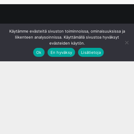
© S&J Media Oy
Käytämme evästeitä sivuston toiminnoissa, ominaisuuksissa ja
liikenteen analysoinnissa. Käyttämällä sivustoa hyväksyt
evästeiden käytön.
Ok
En hyväksy
Lisätietoja
;