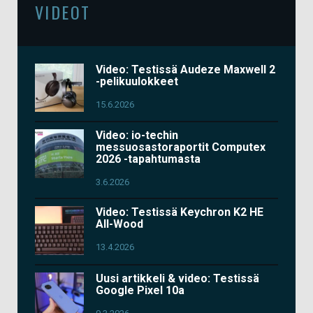
VIDEOT
Video: Testissä Audeze Maxwell 2
-pelikuulokkeet
15.6.2026
Video: io-techin
messuosastoraportit Computex
2026 -tapahtumasta
3.6.2026
Video: Testissä Keychron K2 HE
All-Wood
13.4.2026
Uusi artikkeli & video: Testissä
Google Pixel 10a