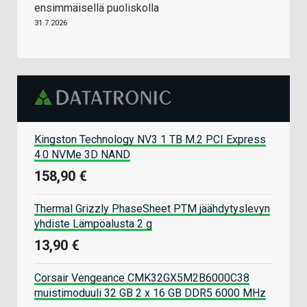
ensimmäisellä puoliskolla
31.7.2026
Kingston Technology NV3 1 TB M.2 PCI Express
4.0 NVMe 3D NAND
158,90 €
Thermal Grizzly PhaseSheet PTM jäähdytyslevyn
yhdiste Lämpöalusta 2 g
13,90 €
Corsair Vengeance CMK32GX5M2B6000C38
muistimoduuli 32 GB 2 x 16 GB DDR5 6000 MHz