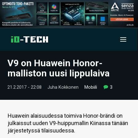
V9 on Huawein Honor-
UUTISET
malliston uusi lippulaiva
ARTIKKELIT
21.2.2017 - 22:08
Juha Kokkonen
Mobiili
3
VIDEOT
TECHBBS
Huawein alaisuudessa toimiva Honor-brändi on
TIETOA
julkaissut uuden V9-huippumallin Kiinassa tänään
järjestetyssä tilaisuudessa.
HINTA.FI