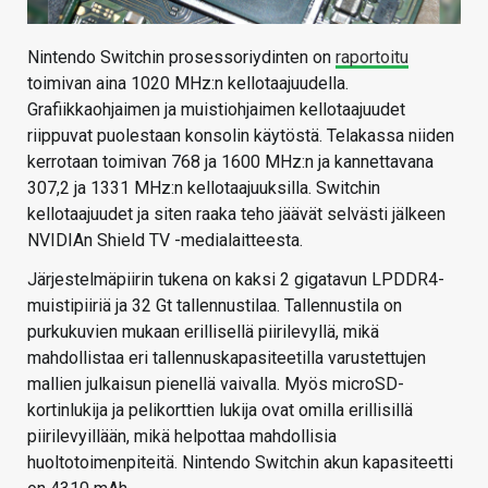
Nintendo Switchin prosessoriydinten on
raportoitu
toimivan aina 1020 MHz:n kellotaajuudella.
Grafiikkaohjaimen ja muistiohjaimen kellotaajuudet
riippuvat puolestaan konsolin käytöstä. Telakassa niiden
kerrotaan toimivan 768 ja 1600 MHz:n ja kannettavana
307,2 ja 1331 MHz:n kellotaajuuksilla. Switchin
kellotaajuudet ja siten raaka teho jäävät selvästi jälkeen
NVIDIAn Shield TV -medialaitteesta.
Järjestelmäpiirin tukena on kaksi 2 gigatavun LPDDR4-
muistipiiriä ja 32 Gt tallennustilaa. Tallennustila on
purkukuvien mukaan erillisellä piirilevyllä, mikä
mahdollistaa eri tallennuskapasiteetilla varustettujen
mallien julkaisun pienellä vaivalla. Myös microSD-
kortinlukija ja pelikorttien lukija ovat omilla erillisillä
piirilevyillään, mikä helpottaa mahdollisia
huoltotoimenpiteitä. Nintendo Switchin akun kapasiteetti