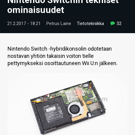
ARTIKKELIT
ominaisuudet
VIDEOT
21.2.2017 - 18:21
Petrus Laine
Tietotekniikka
32
TECHBBS
TIETOA
Nintendo Switch -hybridikonsolin odotetaan
nostavan yhtiön takaisin voiton tielle
HINTA.FI
pettymykseksi osoittautuneen Wii U:n jälkeen.
KAUPPA
VAIHDA TEEMA
HAKU