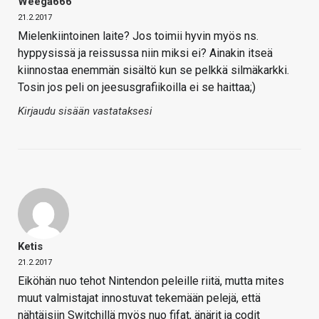
Weega666
21.2.2017
Mielenkiintoinen laite? Jos toimii hyvin myös ns.
hyppysissä ja reissussa niin miksi ei? Ainakin itseä
kiinnostaa enemmän sisältö kun se pelkkä silmäkarkki.
Tosin jos peli on jeesusgrafiikoilla ei se haittaa;)
Kirjaudu sisään vastataksesi
Ketis
21.2.2017
Eiköhän nuo tehot Nintendon peleille riitä, mutta mites
muut valmistajat innostuvat tekemään pelejä, että
nähtäisiin Switchillä myös nuo fifat, änärit ja codit