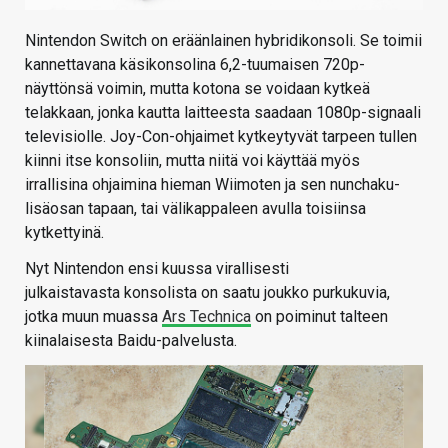
Nintendon Switch on eräänlainen hybridikonsoli. Se toimii
kannettavana käsikonsolina 6,2-tuumaisen 720p-
näyttönsä voimin, mutta kotona se voidaan kytkeä
telakkaan, jonka kautta laitteesta saadaan 1080p-signaali
televisiolle. Joy-Con-ohjaimet kytkeytyvät tarpeen tullen
kiinni itse konsoliin, mutta niitä voi käyttää myös
irrallisina ohjaimina hieman Wiimoten ja sen nunchaku-
lisäosan tapaan, tai välikappaleen avulla toisiinsa
kytkettyinä.
Nyt Nintendon ensi kuussa virallisesti
julkaistavasta konsolista on saatu joukko purkukuvia,
jotka muun muassa
Ars Technica
on poiminut talteen
kiinalaisesta Baidu-palvelusta.