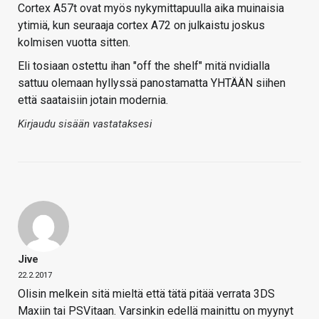
Cortex A57t ovat myös nykymittapuulla aika muinaisia
ytimiä, kun seuraaja cortex A72 on julkaistu joskus
kolmisen vuotta sitten.
Eli tosiaan ostettu ihan "off the shelf" mitä nvidialla
sattuu olemaan hyllyssä panostamatta YHTÄÄN siihen
että saataisiin jotain modernia.
Kirjaudu sisään vastataksesi
Jive
22.2.2017
Olisin melkein sitä mieltä että tätä pitää verrata 3DS
Maxiin tai PSVitaan. Varsinkin edellä mainittu on myynyt