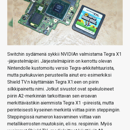
Switchin sydämenä sykkii NVIDIAn valmistama Tegra X1
-järjestelmäpiiri. Järjestelmäpiirin on kerrottu olevan
Nintendolle kustomoitu versio Tegra-arkkitehtuurista,
mutta purkukuvien perusteella ainut ero esimerkiksi
Shield TV:n käyttämään Tegra X1:een on piirin
silkkipainettu nimi. Jotkut sivustot ovat spekuloineet
piirin A2-merkinnän tarkoittavan sen eroavan
merkittävästikin aiemmista Tegra X1 -piireistä, mutta
perinteisesti kyseinen merkintä viittaa piirin steppingiin.
Steppingissä numeron kasvaminen viittaa vain
metallikerrosten muutoksiin, eli ns. respinniin. Myös