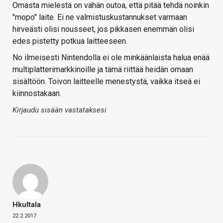
Omasta mielestä on vähän outoa, että pitää tehdä noinkin
"mopo" laite. Ei ne valmistuskustannukset varmaan
hirveästi olisi nousseet, jos pikkasen enemmän olisi
edes pistetty potkua laitteeseen.
No ilmeisesti Nintendolla ei ole minkäänlaista halua enää
multiplatterimarkkinoille ja tämä riittää heidän omaan
sisältöön. Toivon laitteelle menestystä, vaikka itseä ei
kiinnostakaan.
Kirjaudu sisään vastataksesi
Hkultala
22.2.2017