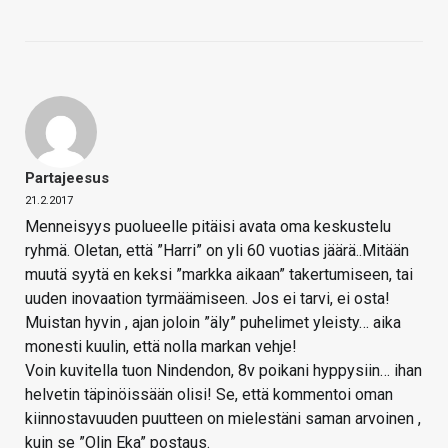
Partajeesus
21.2.2017
Menneisyys puolueelle pitäisi avata oma keskustelu
ryhmä. Oletan, että ”Harri” on yli 60 vuotias jäärä..Mitään
muutä syytä en keksi ”markka aikaan” takertumiseen, tai
uuden inovaation tyrmäämiseen. Jos ei tarvi, ei osta!
Muistan hyvin , ajan joloin ”äly” puhelimet yleisty… aika
monesti kuulin, että nolla markan vehje!
Voin kuvitella tuon Nindendon, 8v poikani hyppysiin… ihan
helvetin täpinöissään olisi! Se, että kommentoi oman
kiinnostavuuden puutteen on mielestäni saman arvoinen ,
kuin se ”Olin Eka” postaus.