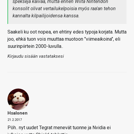
speksejä kaivaa, mutta ennen Wiitä Nintendon
konsolit olivat vertailukelpoisia myös raa'an tehon
kannalta kilpailijoidensa kanssa.
Saakeli ku oot nopea, en ehtiny edes typoja korjata. Mutta
joo, ehkä tuon vois muuttaa muotoon "viimeaikoina", eli
suurinpiirtein 2000-luvulla..
Kirjaudu sisään vastataksesi
Hsalonen
21.2.2017
Pöh.. nyt uudet Tegrat menevät tuonne ja Nvidia ei