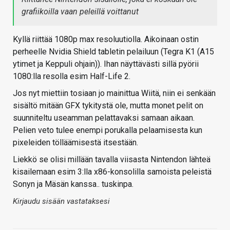
grafiikoilla vaan peleillä voittanut
Kyllä riittää 1080p max resoluutiolla. Aikoinaan ostin
perheelle Nvidia Shield tabletin pelailuun (Tegra K1 (A15
ytimet ja Keppuli ohjain)). Ihan näyttävästi sillä pyörii
1080:lla resolla esim Half-Life 2.
Jos nyt miettiin tosiaan jo mainittua Wiitä, niin ei senkään
sisältö mitään GFX tykitystä ole, mutta monet pelit on
suunniteltu useamman pelattavaksi samaan aikaan.
Pelien veto tulee enempi porukalla pelaamisesta kun
pixeleiden tölläämisestä itsestään.
Liekkö se olisi millään tavalla viisasta Nintendon lähteä
kisailemaan esim 3:lla x86-konsolilla samoista peleistä
Sonyn ja Mäsän kanssa.. tuskinpa.
Kirjaudu sisään vastataksesi