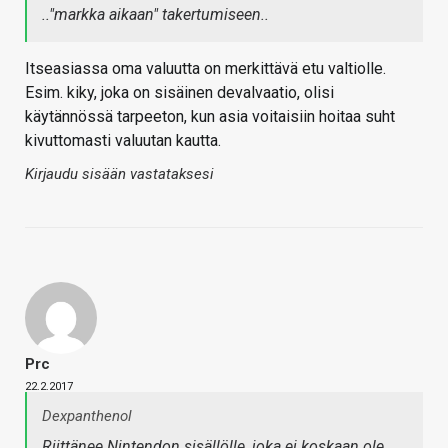
.."markka aikaan" takertumiseen..
Itseasiassa oma valuutta on merkittävä etu valtiolle.
Esim. kiky, joka on sisäinen devalvaatio, olisi
käytännössä tarpeeton, kun asia voitaisiin hoitaa suht
kivuttomasti valuutan kautta.
Kirjaudu sisään vastataksesi
Prc
22.2.2017
Dexpanthenol
Riittänee Nintendon sisällölle, joka ei koskaan ole