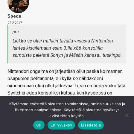
Spede
22.2.2017
prc
Liekkö se olisi millään tavalla viisasta Nintendon
lähteä kisailemaan esim 3:lla x86-konsolilla
samoista peleistä Sonyn ja Mäsän kanssa.. tuskinpa.
Nintendon ongelma on järjestään ollut paska kolmannen
osapuolen pelitarjonta, eli kyllä se nähdäkseni
nimenomaan olisi ollut järkevää. Tosin en tiedä voiko tätä
Switchiä edes konsoliksi kutsua, kun kyseessä on
kuitenkin vain tabletti telakan kanssa. Ehkä siellä on WiiU
Käytämme evästeitä sivuston toiminnoissa, ominaisuuksissa ja
ripulilootan jälkeen todettu, että never again.
liikenteen analysoinnissa. Käyttämällä sivustoa hyväksyt
evästeiden käytön.
Kirjaudu sisään vastataksesi
Ok
En hyväksy
Lisätietoja