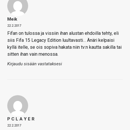
Meik
22.2.2017
Fifan on tulossa ja vissiin ihan alustan ehdoilla tehty, eli
siis Fifa 15 Legacy Edition luultavasti… Änäri kelpaisi
kyllä itelle, se ois sopiva hakata niin tv:n kautta sakilla tai
sitten ihan vain menossa.
Kirjaudu sisään vastataksesi
P C L A Y E R
22.2.2017