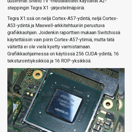
uusimmat Shield TV -medialaitteet käyttävät A2-
steppingin Tegra X1 -järjestelmäpiiriä.
Tegra X1:ssä on neljä Cortex-A57-ydintä, neljä Cortex-
A53-ydintä ja Maxwell-arkkitehtuuriin perustuva
grafiikkaohjain. Joidenkin raporttien mukaan Switchissä
käytettäisiin vain piirin Cortex-A57-ytimiä, mutta tätä
väitettä ei ole vielä kyetty varmistamaan.
Grafiikkaohjaimessa on käytössä 256 CUDA-ydintä, 16
teksturointiyksikköä ja 16 ROP-yksikköä.