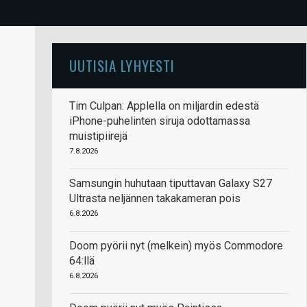
UUTISIA LYHYESTI
Tim Culpan: Applella on miljardin edestä
iPhone-puhelinten siruja odottamassa
muistipiirejä
7.8.2026
Samsungin huhutaan tiputtavan Galaxy S27
Ultrasta neljännen takakameran pois
6.8.2026
Doom pyörii nyt (melkein) myös Commodore
64:llä
6.8.2026