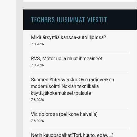
TECHBBS UUSIMMAT VIESTIT
Mikä ärsyttää kanssa-autoilijoissa?
7.8.2026
RVS, Motor up ja muut ihmeaineet.
7.8.2026
Suomen Yhteisverkko Oy:n radioverkon
modernisointi Nokian tekniikalla
käyttäjäkokemukset/palaute
7.8.2026
Via dolorosa (pelikone halvalla)
7.8.2026
Netin kauppapaikat(Tori, huuto, ebay, ...)