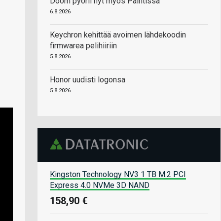
Doom pyörii nyt myös Paintissa
6.8.2026
Keychron kehittää avoimen lähdekoodin
firmwarea pelihiiriin
5.8.2026
Honor uudisti logonsa
5.8.2026
Kingston Technology NV3 1 TB M.2 PCI
Express 4.0 NVMe 3D NAND
158,90 €