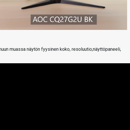
 muun muassa näytön fyysinen koko, resoluutio,näyttöpaneeli,