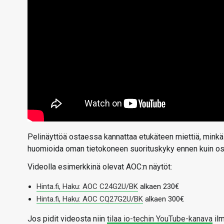
Pelinäyttöä ostaessa kannattaa etukäteen miettiä, minkäl
huomioida oman tietokoneen suorituskyky ennen kuin ostaa
Videolla esimerkkinä olevat AOC:n näytöt:
Hinta.fi, Haku: AOC C24G2U/BK
alkaen 230€
Hinta.fi, Haku: AOC CQ27G2U/BK
alkaen 300€
Jos pidit videosta niin
tilaa io-techin YouTube-kanava
ilm