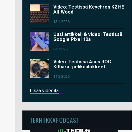
Video: Testissä Keychron K2 HE
All-Wood
13.4.2026
Uusi artikkeli & video: Testissä
Google Pixel 10a
9.3.2026
Video: Testissä Asus ROG
Kithara -pelikuulokkeet
11.2.2026
Lisää videoita
TEKNIIKKAPODCAST