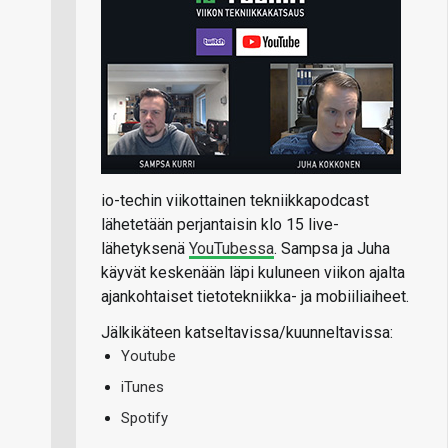
io-techin viikottainen tekniikkapodcast
lähetetään perjantaisin klo 15 live-
lähetyksenä
YouTubessa
. Sampsa ja Juha
käyvät keskenään läpi kuluneen viikon ajalta
ajankohtaiset tietotekniikka- ja mobiiliaiheet.
Jälkikäteen katseltavissa/kuunneltavissa:
Youtube
iTunes
Spotify