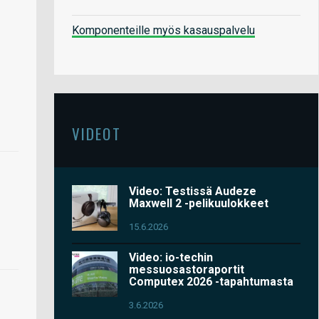
Komponenteille myös kasauspalvelu
VIDEOT
Video: Testissä Audeze
Maxwell 2 -pelikuulokkeet
15.6.2026
Video: io-techin
messuosastoraportit
Computex 2026 -tapahtumasta
3.6.2026