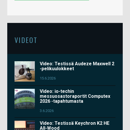
VIDEOT
Video: Testissä Audeze Maxwell 2
-pelikuulokkeet
15.6.2026
Video: io-techin
messuosastoraportit Computex
2026 -tapahtumasta
3.6.2026
Video: Testissä Keychron K2 HE
All-Wood