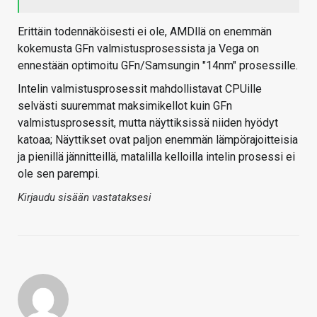
Erittäin todennäköisesti ei ole, AMDllä on enemmän
kokemusta GFn valmistusprosessista ja Vega on
ennestään optimoitu GFn/Samsungin "14nm" prosessille.
Intelin valmistusprosessit mahdollistavat CPUille
selvästi suuremmat maksimikellot kuin GFn
valmistusprosessit, mutta näyttiksissä niiden hyödyt
katoaa; Näyttikset ovat paljon enemmän lämpörajoitteisia
ja pienillä jännitteillä, matalilla kelloilla intelin prosessi ei
ole sen parempi.
Kirjaudu sisään vastataksesi