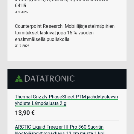
64:llä
3.8.2026
Counterpoint Research: Mobiilijärjestelmäpiirien
toimitukset laskivat jopa 15 % vuoden
ensimmäisellä puoliskolla
31.7.2026
Thermal Grizzly PhaseSheet PTM jäähdytyslevyn
yhdiste Lämpöalusta 2 g
13,90 €
ARCTIC Liquid Freezer III Pro 360 Suoritin
Nestejäähdytyspakkaus 12 cm musta 1 kpl