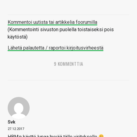
Kommentoi uutista tai artikkelia foorumilla
(Kommentointi sivuston puolella toistaiseksi pois
käytöstä)
Lähetä palautetta / raportoi kirjoitusvirheestä
9 KOMMENTTIA
Svk
27.12.2017
HBM:n käyttö lupaa hyvää tälle viritykselle