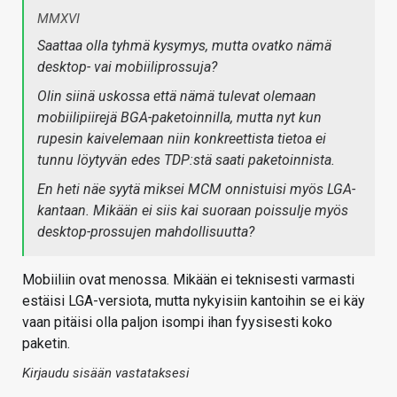
MMXVI
Saattaa olla tyhmä kysymys, mutta ovatko nämä
desktop- vai mobiiliprossuja?
Olin siinä uskossa että nämä tulevat olemaan
mobiilipiirejä BGA-paketoinnilla, mutta nyt kun
rupesin kaivelemaan niin konkreettista tietoa ei
tunnu löytyvän edes TDP:stä saati paketoinnista.
En heti näe syytä miksei MCM onnistuisi myös LGA-
kantaan. Mikään ei siis kai suoraan poissulje myös
desktop-prossujen mahdollisuutta?
Mobiiliin ovat menossa. Mikään ei teknisesti varmasti
estäisi LGA-versiota, mutta nykyisiin kantoihin se ei käy
vaan pitäisi olla paljon isompi ihan fyysisesti koko
paketin.
Kirjaudu sisään vastataksesi