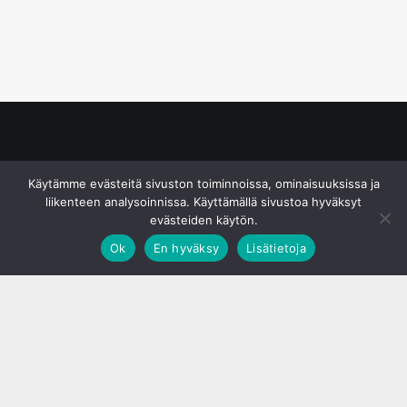
© S&J Media Oy
Käytämme evästeitä sivuston toiminnoissa, ominaisuuksissa ja
liikenteen analysoinnissa. Käyttämällä sivustoa hyväksyt
evästeiden käytön.
Ok
En hyväksy
Lisätietoja
;