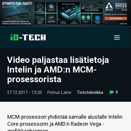
Video paljastaa lisätietoja
UUTISET
Intelin ja AMD:n MCM-
ARTIKKELIT
prosessorista
VIDEOT
27.12.2017 - 13:20
Petrus Laine
Tietotekniikka
9
TECHBBS
TIETOA
MCM-prosessori yhdistää samalle alustalle Intelin
Core-prosessorin ja AMD:n Radeon Vega -
HINTA.FI
grafiikkaohjaimen.