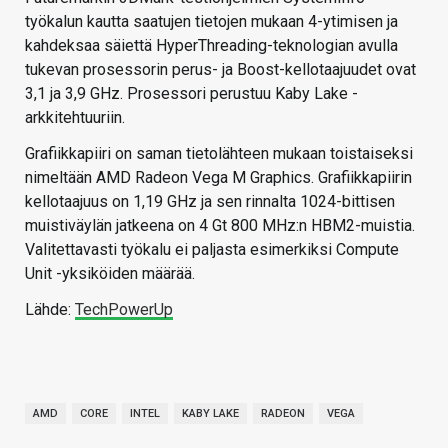
työkalun kautta saatujen tietojen mukaan 4-ytimisen ja
kahdeksaa säiettä HyperThreading-teknologian avulla
tukevan prosessorin perus- ja Boost-kellotaajuudet ovat
3,1 ja 3,9 GHz. Prosessori perustuu Kaby Lake -
arkkitehtuuriin.
Grafiikkapiiri on saman tietolähteen mukaan toistaiseksi
nimeltään AMD Radeon Vega M Graphics. Grafiikkapiirin
kellotaajuus on 1,19 GHz ja sen rinnalta 1024-bittisen
muistiväylän jatkeena on 4 Gt 800 MHz:n HBM2-muistia.
Valitettavasti työkalu ei paljasta esimerkiksi Compute
Unit -yksiköiden määrää.
Lähde:
TechPowerUp
AMD
CORE
INTEL
KABY LAKE
RADEON
VEGA