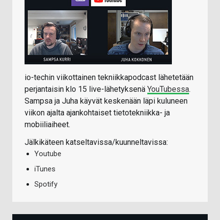
io-techin viikottainen tekniikkapodcast lähetetään
perjantaisin klo 15 live-lähetyksenä
YouTubessa
.
Sampsa ja Juha käyvät keskenään läpi kuluneen
viikon ajalta ajankohtaiset tietotekniikka- ja
mobiiliaiheet.
Jälkikäteen katseltavissa/kuunneltavissa:
Youtube
iTunes
Spotify