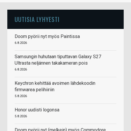
UUTISIA LYHYESTI
Doom pyörii nyt myös Paintissa
6.8.2026
Samsungin huhutaan tiputtavan Galaxy S27
Ultrasta neljännen takakameran pois
6.8.2026
Keychron kehittää avoimen lähdekoodin
firmwarea pelihiiriin
5.8.2026
Honor uudisti logonsa
5.8.2026
Doom pyörii nyt (melkein) myös Commodore