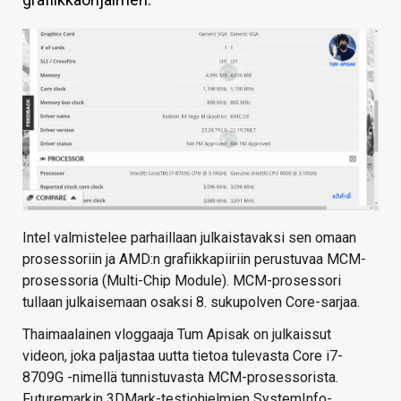
KAUPPA
VAIHDA TEEMA
HAKU
Intel valmistelee parhaillaan julkaistavaksi sen omaan
prosessoriin ja AMD:n grafiikkapiiriin perustuvaa MCM-
prosessoria (Multi-Chip Module). MCM-prosessori
tullaan julkaisemaan osaksi 8. sukupolven Core-sarjaa.
Thaimaalainen vloggaaja Tum Apisak on julkaissut
videon, joka paljastaa uutta tietoa tulevasta Core i7-
8709G -nimellä tunnistuvasta MCM-prosessorista.
Futuremarkin 3DMark-testiohjelmien SystemInfo-