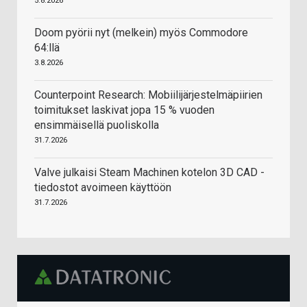
5.8.2026
Doom pyörii nyt (melkein) myös Commodore
64:llä
3.8.2026
Counterpoint Research: Mobiilijärjestelmäpiirien
toimitukset laskivat jopa 15 % vuoden
ensimmäisellä puoliskolla
31.7.2026
Valve julkaisi Steam Machinen kotelon 3D CAD -
tiedostot avoimeen käyttöön
31.7.2026