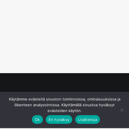
© S&J Media Oy
Käytämme evästeitä sivuston toiminnoissa, ominaisuuksissa ja
liikenteen analysoinnissa. Käyttämällä sivustoa hyväksyt
evästeiden käytön.
Ok
En hyväksy
Lisätietoja