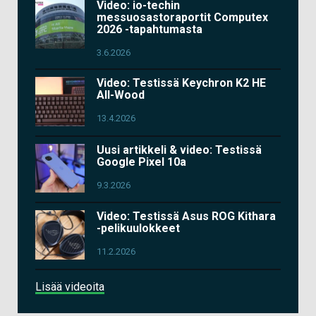
Video: io-techin
messuosastoraportit Computex
2026 -tapahtumasta
3.6.2026
Video: Testissä Keychron K2 HE
All-Wood
13.4.2026
Uusi artikkeli & video: Testissä
Google Pixel 10a
9.3.2026
Video: Testissä Asus ROG Kithara
-pelikuulokkeet
11.2.2026
Lisää videoita