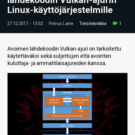
ARTIKKELIT
Linux-käyttöjärjestelmille
VIDEOT
27.12.2017 - 13:02
Petrus Laine
Tietotekniikka
1
TECHBBS
TIETOA
Avoimen lähdekoodin Vulkan-ajuri on tarkoitettu
käytettäväksi sekä suljettujen että avointen
HINTA.FI
kuluttaja- ja ammattilaisajureiden kanssa.
KAUPPA
VAIHDA TEEMA
HAKU