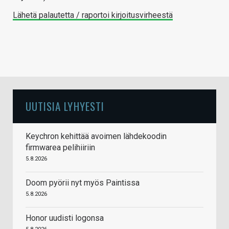
Lähetä palautetta / raportoi kirjoitusvirheestä
UUTISIA LYHYESTI
Keychron kehittää avoimen lähdekoodin
firmwarea pelihiiriin
5.8.2026
Doom pyörii nyt myös Paintissa
5.8.2026
Honor uudisti logonsa