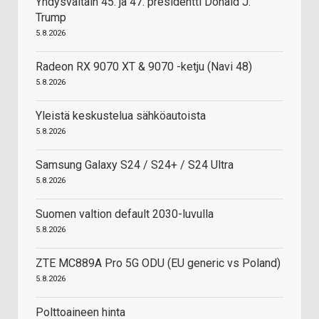
Yhdysvaltain 45. ja 47. presidentti Donald J.
Trump
5.8.2026
Radeon RX 9070 XT & 9070 -ketju (Navi 48)
5.8.2026
Yleistä keskustelua sähköautoista
5.8.2026
Samsung Galaxy S24 / S24+ / S24 Ultra
5.8.2026
Suomen valtion default 2030-luvulla
5.8.2026
ZTE MC889A Pro 5G ODU (EU generic vs Poland)
5.8.2026
Polttoaineen hinta