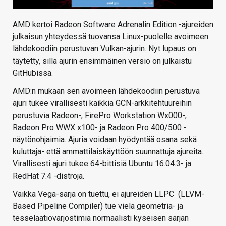
AMD kertoi Radeon Software Adrenalin Edition -ajureiden
julkaisun yhteydessä tuovansa Linux-puolelle avoimeen
lähdekoodiin perustuvan Vulkan-ajurin. Nyt lupaus on
täytetty, sillä ajurin ensimmäinen versio on julkaistu
GitHubissa.
AMD:n mukaan sen avoimeen lähdekoodiin perustuva
ajuri tukee virallisesti kaikkia GCN-arkkitehtuureihin
perustuvia Radeon-, FirePro Workstation Wx000-,
Radeon Pro WWX x100- ja Radeon Pro 400/500 -
näytönohjaimia. Ajuria voidaan hyödyntää osana sekä
kuluttaja- että ammattilaiskäyttöön suunnattuja ajureita.
Virallisesti ajuri tukee 64-bittisiä Ubuntu 16.04.3- ja
RedHat 7.4 -distroja.
Vaikka Vega-sarja on tuettu, ei ajureiden LLPC (LLVM-
Based Pipeline Compiler) tue vielä geometria- ja
tesselaatiovarjostimia normaalisti kyseisen sarjan