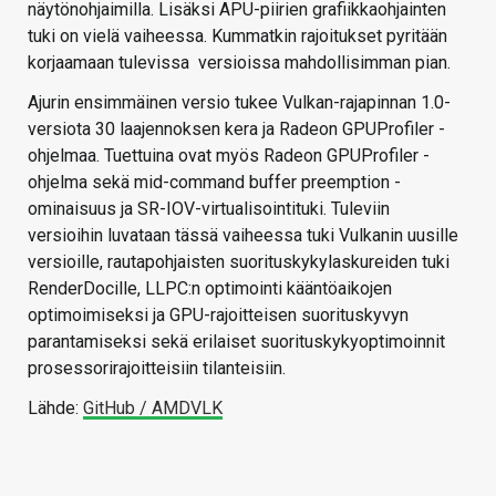
näytönohjaimilla. Lisäksi APU-piirien grafiikkaohjainten
tuki on vielä vaiheessa. Kummatkin rajoitukset pyritään
korjaamaan tulevissa versioissa mahdollisimman pian.
Ajurin ensimmäinen versio tukee Vulkan-rajapinnan 1.0-
versiota 30 laajennoksen kera ja Radeon GPUProfiler -
ohjelmaa. Tuettuina ovat myös Radeon GPUProfiler -
ohjelma sekä mid-command buffer preemption -
ominaisuus ja SR-IOV-virtualisointituki. Tuleviin
versioihin luvataan tässä vaiheessa tuki Vulkanin uusille
versioille, rautapohjaisten suorituskykylaskureiden tuki
RenderDocille, LLPC:n optimointi kääntöaikojen
optimoimiseksi ja GPU-rajoitteisen suorituskyvyn
parantamiseksi sekä erilaiset suorituskykyoptimoinnit
prosessorirajoitteisiin tilanteisiin.
Lähde:
GitHub / AMDVLK