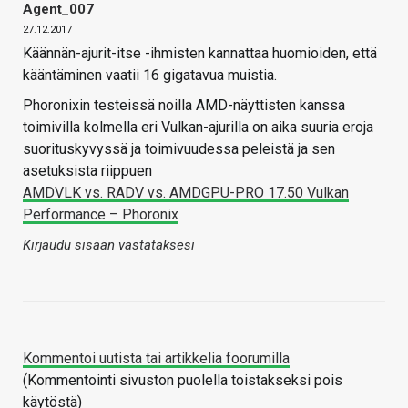
Agent_007
27.12.2017
Käännän-ajurit-itse -ihmisten kannattaa huomioiden, että
kääntäminen vaatii 16 gigatavua muistia.
Phoronixin testeissä noilla AMD-näyttisten kanssa
toimivilla kolmella eri Vulkan-ajurilla on aika suuria eroja
suorituskyvyssä ja toimivuudessa peleistä ja sen
asetuksista riippuen
AMDVLK vs. RADV vs. AMDGPU-PRO 17.50 Vulkan
Performance – Phoronix
Kirjaudu sisään vastataksesi
Kommentoi uutista tai artikkelia foorumilla
(Kommentointi sivuston puolella toistakseksi pois
käytöstä)