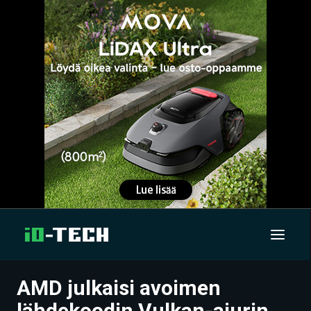
AMD julkaisi avoimen
UUTISET
lähdekoodin Vulkan-ajurin