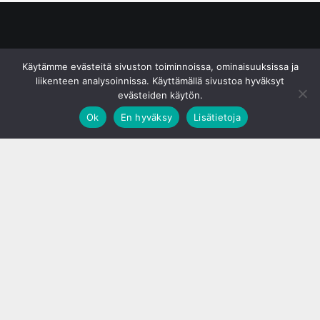
© S&J Media Oy
Käytämme evästeitä sivuston toiminnoissa, ominaisuuksissa ja
liikenteen analysoinnissa. Käyttämällä sivustoa hyväksyt
evästeiden käytön.
Ok
En hyväksy
Lisätietoja
;