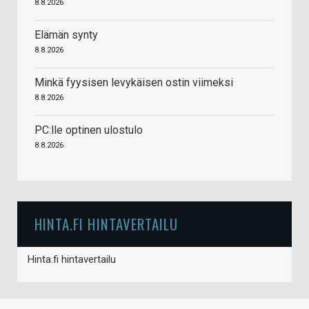
8.8.2026
Elämän synty
8.8.2026
Minkä fyysisen levykäisen ostin viimeksi
8.8.2026
PC:lle optinen ulostulo
8.8.2026
HINTA.FI HINTAVERTAILU
Hinta.fi hintavertailu