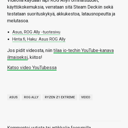
Videolla käydään läpi ROG Allyn ominaisuudet,
käyttökokemuksia, verrataan sitä Steam Deckiin sekä
testataan suorituskykyä, akkukestoa, latausnopeutta ja
melutasoa.
Asus, ROG Ally -tuotesivu
Hinta.fi, Haku: Asus ROG Ally
Jos pidit videosta, niin
tilaa io-techin YouTube-kanava
ilmaiseksi
, kiitos!
Katso video YouTubessa
ASUS
ROG ALLY
RYZEN Z1 EXTREME
VIDEO
Kommentoi uutista tai artikkelia foorumilla