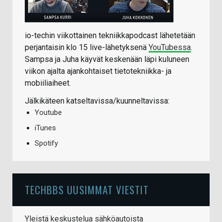
io-techin viikottainen tekniikkapodcast lähetetään
perjantaisin klo 15 live-lähetyksenä
YouTubessa
.
Sampsa ja Juha käyvät keskenään läpi kuluneen
viikon ajalta ajankohtaiset tietotekniikka- ja
mobiiliaiheet.
Jälkikäteen katseltavissa/kuunneltavissa:
Youtube
iTunes
Spotify
TECHBBS UUSIMMAT VIESTIT
Yleistä keskustelua sähköautoista