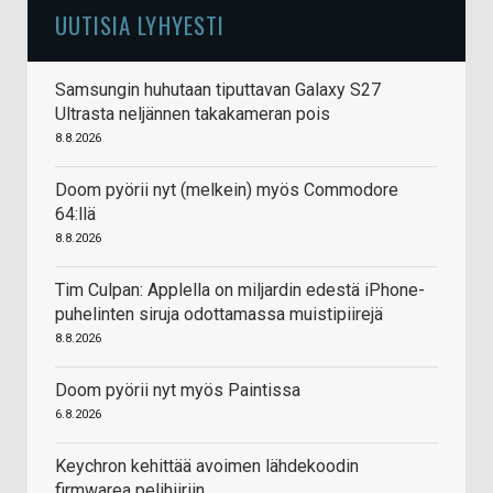
UUTISIA LYHYESTI
Samsungin huhutaan tiputtavan Galaxy S27
Ultrasta neljännen takakameran pois
8.8.2026
Doom pyörii nyt (melkein) myös Commodore
64:llä
8.8.2026
Tim Culpan: Applella on miljardin edestä iPhone-
puhelinten siruja odottamassa muistipiirejä
8.8.2026
Doom pyörii nyt myös Paintissa
6.8.2026
Keychron kehittää avoimen lähdekoodin
firmwarea pelihiiriin