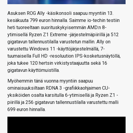
Asuksen ROG Ally -käsikonsoli saapuu myyntiin 13.
kesäkuuta 799 euron hinnalla. Saimme io-techin testiin
heti tuoreeltaan suorituskykyisemmän AMD:n 8-
ytimisellä Ryzen Z1 Extreme -järjestelmäpiirillä ja 512
gigatavun tallennustilalla varustetun mallin. Ally on
varustettu Windows 11 -käyttöjärjestelmällä, 7-
tuumaisella Full HD -resoluution IPS-kosketusnäytöllä,
joka tukee 120 hertsin virkistystaajuutta sekä 16
gigatavun käyttömuistilla.
Myöhemmin tänä vuonna myyntiin saapuu
ominaisuuksiltaan RDNA 3 -grafiikkaohjaimen CU-
yksiköiden osalta karsitulla 6-ytimisellä ja Ryzen Z1 -
piirillä ja 256 gigatavun tallennustilalla varustettu malli
699 euron hinnalla.