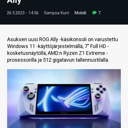
ARTIKKELIT
26.5.2023 - 14:56
Sampsa Kurri
Mobiili
7
VIDEOT
TECHBBS
Asuksen uusi ROG Ally -käsikonsoli on varustettu
TIETOA
Windows 11 -käyttöjärjestelmällä, 7" Full HD -
kosketusnäytöllä, AMD:n Ryzen Z1 Extreme -
HINTA.FI
prosessorilla ja 512 gigatavun tallennustilalla.
KAUPPA
VAIHDA TEEMA
HAKU