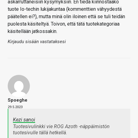
askarruttaneisiin kysymyksiin. En tiedä kiinnostaako
tuote Io-techin lukijakuntaa (kommenttien vähyydestä
päätellen ei?), mutta minä olin iloinen että se tuli teidän
puolesta käsiteltyä. Toivon, että tätä tuotekategoriaa
käsitellään jatkossakin.
Kirjaudu sisään vastataksesi
Spoeghe
29.5.2023
Kezi sanoi
Tuotesivulinkki vie ROG Azoth -näppäimistön
tuotesivulle tällä hetkellä.