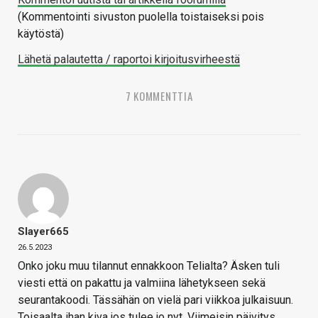
(Kommentointi sivuston puolella toistaiseksi pois
käytöstä)
Lähetä palautetta / raportoi kirjoitusvirheestä
7 KOMMENTTIA
Slayer665
26.5.2023
Onko joku muu tilannut ennakkoon Telialta? Äsken tuli
viesti että on pakattu ja valmiina lähetykseen sekä
seurantakoodi. Tässähän on vielä pari viikkoa julkaisuun.
Toisaalta ihan kiva jos tulee jo nyt. Viimeisin päivitys