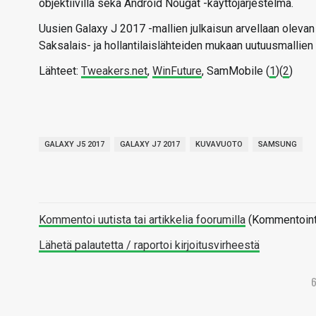
objektiivilla sekä Android Nougat -käyttöjärjestelmä.
Uusien Galaxy J 2017 -mallien julkaisun arvellaan olevan 
Saksalais- ja hollantilaislähteiden mukaan uutuusmallien
Lähteet:
Tweakers.net
,
WinFuture
, SamMobile (
1
)(
2
)
GALAXY J5 2017
GALAXY J7 2017
KUVAVUOTO
SAMSUNG
Kommentoi uutista tai artikkelia foorumilla
(Kommentointi 
Lähetä palautetta / raportoi kirjoitusvirheestä