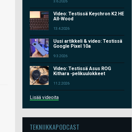
3.6.2026
Video: Testissä Keychron K2 HE
All-Wood
13.4.2026
Uusi artikkeli & video: Testissä
Google Pixel 10a
9.3.2026
Video: Testissä Asus ROG
Kithara -pelikuulokkeet
11.2.2026
Lisää videoita
TEKNIIKKAPODCAST