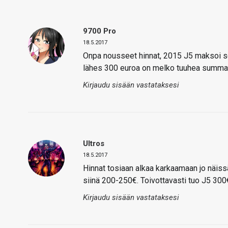
9700 Pro
18.5.2017
Onpa nousseet hinnat, 2015 J5 maksoi sen
lähes 300 euroa on melko tuuhea summa, m
Kirjaudu sisään vastataksesi
Ultros
18.5.2017
Hinnat tosiaan alkaa karkaamaan jo näissä
siinä 200-250€. Toivottavasti tuo J5 300
Kirjaudu sisään vastataksesi