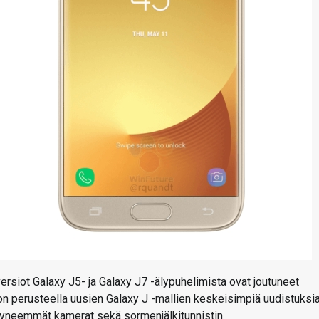
siot Galaxy J5- ja Galaxy J7 -älypuhelimista ovat joutuneet
n perusteella uusien Galaxy J -mallien keskeisimpiä uudistuksi
tyneemmät kamerat sekä sormenjälkitunnistin.