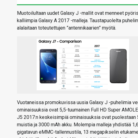
Muotoilultaan uudet Galaxy J -mallit ovat menneet pyöri
kalliimpia Galaxy A 2017 -malleja. Taustapuolelta puheli
alalaitaan toteutettujen ”antennikaarien” myötä.
Vuotaneissa promokuvissa uusia Galaxy J -puhelimia vert
ominaisuuksia ovat 5,5-tuumainen Full HD Super AMOLED
J5 2017:n keskeisimpiä ominaisuuksia ovat puolestaan
muistia ja 3000 mAh akku. Molempia malleja yhdistää 1,6
gigatavun eMMC-tallennustila, 13 megapikselin etukamer