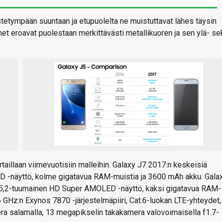
stetympään suuntaan ja etupuolelta ne muistuttavat lähes täysin
met eroavat puolestaan merkittävästi metallikuoren ja sen ylä- se
aillaan viimevuotisiin malleihin. Galaxy J7 2017:n keskeisiä
 -näyttö, kolme gigatavua RAM-muistia ja 3600 mAh akku. Gala
 5,2-tuumainen HD Super AMOLED -näyttö, kaksi gigatavua RAM-
 GHz:n Exynos 7870 -järjestelmäpiiri, Cat.6-luokan LTE-yhteydet,
a salamalla, 13 megapikselin takakamera valovoimaisella f1.7-