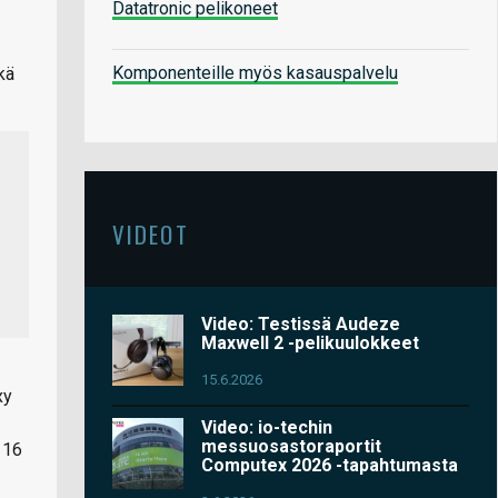
Datatronic pelikoneet
Komponenteille myös kasauspalvelu
kä
VIDEOT
Video: Testissä Audeze
Maxwell 2 -pelikuulokkeet
15.6.2026
xy
Video: io-techin
messuosastoraportit
 16
Computex 2026 -tapahtumasta