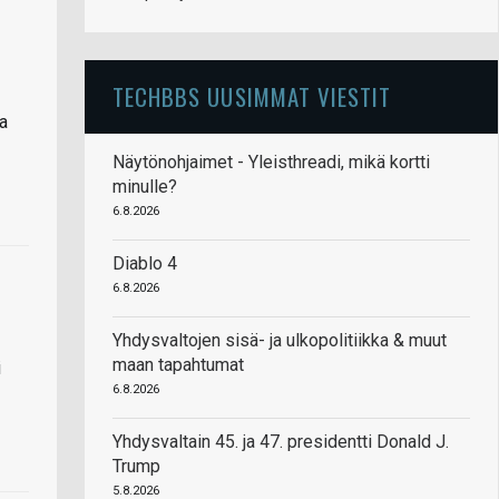
TECHBBS UUSIMMAT VIESTIT
a
Näytönohjaimet - Yleisthreadi, mikä kortti
minulle?
6.8.2026
Diablo 4
6.8.2026
Yhdysvaltojen sisä- ja ulkopolitiikka & muut
maan tapahtumat
i
6.8.2026
Yhdysvaltain 45. ja 47. presidentti Donald J.
Trump
5.8.2026