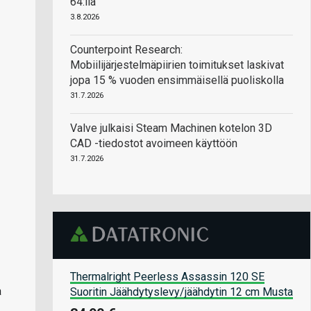
64:llä
3.8.2026
Counterpoint Research:
Mobiilijärjestelmäpiirien toimitukset laskivat
jopa 15 % vuoden ensimmäisellä puoliskolla
31.7.2026
Valve julkaisi Steam Machinen kotelon 3D
CAD -tiedostot avoimeen käyttöön
31.7.2026
Thermalright Peerless Assassin 120 SE
a
Suoritin Jäähdytyslevy/jäähdytin 12 cm Musta