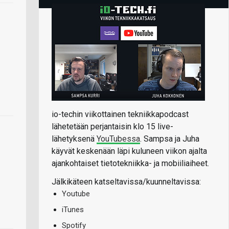
io-techin viikottainen tekniikkapodcast
lähetetään perjantaisin klo 15 live-
lähetyksenä
YouTubessa
. Sampsa ja Juha
käyvät keskenään läpi kuluneen viikon ajalta
ajankohtaiset tietotekniikka- ja mobiiliaiheet.
Jälkikäteen katseltavissa/kuunneltavissa:
Youtube
iTunes
Spotify