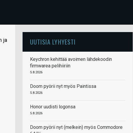
 ja
UUTISIA LYHYESTI
Keychron kehittää avoimen lähdekoodin
firmwarea pelihiiriin
5.8.2026
Doom pyörii nyt myös Paintissa
5.8.2026
Honor uudisti logonsa
5.8.2026
Doom pyörii nyt (melkein) myös Commodore