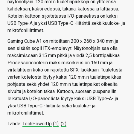
näytönohjain. 120 mm:n tuuletinpaikkoja on yhteensä
kahdeksan, kaksi edessä, takana, katossa ja lattiassa.
Kotelon kattoon sijoitetussa I/O-paneelissa on kaksi
USB Type-A ja yksi USB Type-C -liitäntä sekä kuuloke- ja
mikrofoniliittimet.
Gaming Cube A1 on mitoiltaan 200 x 268 x 340 mm ja
sen sisään sopii ITX-emolevyt. Näytönohjain saa olla
maksimissaan 315 mm pitkä ja viedä 2,5 korttipaikkaa.
Prosessoricoolerin maksimikorkeus on 160 mm ja
virtalähteen koko on rajoitettu SFX-luokkaan. Tuuletusta
varten kotelosta löytyy kaksi 120 mm:n tuuletinpaikkaa
pohjasta sekä yhdet 120 mm:n tuuletinpaikat oikealta
sivulta ja kotelon takaa. Kattoon, suoraan puupaneliin
leikatusta I/O-paneelista löytyy kaksi USB Type-A- ja
yksi USB Type-C -liiitäntä sekä kuuloke- ja
mikrofoniliittimet.
Lähde:
TechPowerUp
(1)
,
(2)