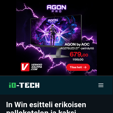
In Win esitteli erikoisen
UUTISET
pallokotelon ja kaksi