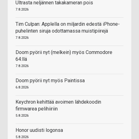
Ultrasta neljännen takakameran pois
7.8.2026
Tim Culpan: Applella on miljardin edestä iPhone-
puhelinten siruja odottamassa muistipiirejä
7.8.2026
Doom pyörii nyt (melkein) myös Commodore
64:llä
7.8.2026
Doom pyörii nyt myös Paintissa
6.8.2026
Keychron kehittää avoimen lähdekoodin
firmwarea pelihiiriin
5.8.2026
Honor uudisti logonsa
5.8.2026