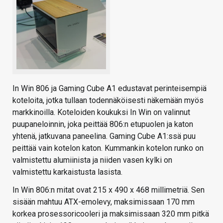
In Win 806 ja Gaming Cube A1 edustavat perinteisempiä
koteloita, jotka tullaan todennäköisesti näkemään myös
markkinoilla. Koteloiden koukuksi In Win on valinnut
puupaneloinnin, joka peittää 806:n etupuolen ja katon
yhtenä, jatkuvana paneelina. Gaming Cube A1:ssä puu
peittää vain kotelon katon. Kummankin kotelon runko on
valmistettu alumiinista ja niiden vasen kylki on
valmistettu karkaistusta lasista.
In Win 806:n mitat ovat 215 x 490 x 468 millimetriä. Sen
sisään mahtuu ATX-emolevy, maksimissaan 170 mm
korkea prosessoricooleri ja maksimissaan 320 mm pitkä