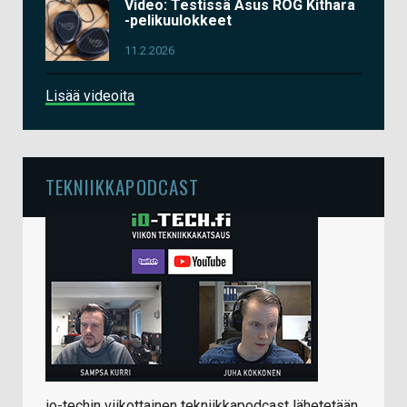
Video: Testissä Asus ROG Kithara
-pelikuulokkeet
11.2.2026
Lisää videoita
TEKNIIKKAPODCAST
io-techin viikottainen tekniikkapodcast lähetetään