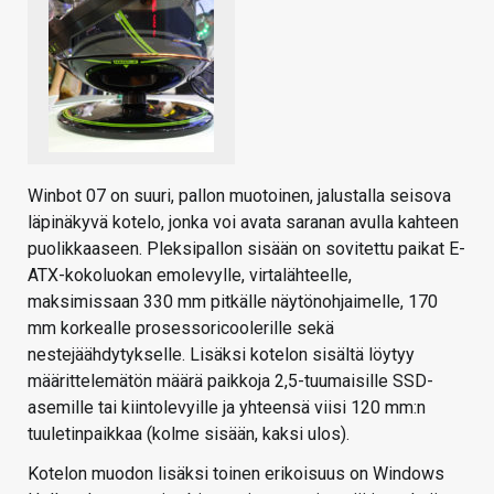
Winbot 07 on suuri, pallon muotoinen, jalustalla seisova
läpinäkyvä kotelo, jonka voi avata saranan avulla kahteen
puolikkaaseen. Pleksipallon sisään on sovitettu paikat E-
ATX-kokoluokan emolevylle, virtalähteelle,
maksimissaan 330 mm pitkälle näytönohjaimelle, 170
mm korkealle prosessoricoolerille sekä
nestejäähdytykselle. Lisäksi kotelon sisältä löytyy
määrittelemätön määrä paikkoja 2,5-tuumaisille SSD-
asemille tai kiintolevyille ja yhteensä viisi 120 mm:n
tuuletinpaikkaa (kolme sisään, kaksi ulos).
Kotelon muodon lisäksi toinen erikoisuus on Windows