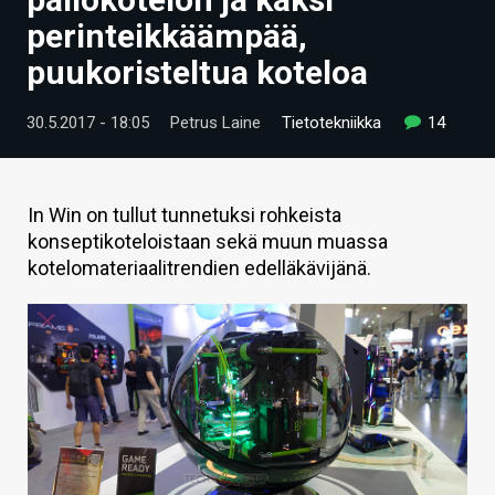
ARTIKKELIT
perinteikkäämpää,
puukoristeltua koteloa
VIDEOT
TECHBBS
30.5.2017 - 18:05
Petrus Laine
Tietotekniikka
14
TIETOA
HINTA.FI
In Win on tullut tunnetuksi rohkeista
konseptikoteloistaan sekä muun muassa
KAUPPA
kotelomateriaalitrendien edelläkävijänä.
VAIHDA TEEMA
HAKU