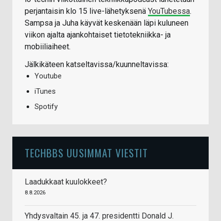
perjantaisin klo 15 live-lähetyksenä
YouTubessa
.
Sampsa ja Juha käyvät keskenään läpi kuluneen
viikon ajalta ajankohtaiset tietotekniikka- ja
mobiiliaiheet.
Jälkikäteen katseltavissa/kuunneltavissa:
Youtube
iTunes
Spotify
TECHBBS UUSIMMAT VIESTIT
Laadukkaat kuulokkeet?
8.8.2026
Yhdysvaltain 45. ja 47. presidentti Donald J.