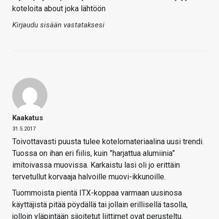
koteloita about joka lähtöön
Kirjaudu sisään vastataksesi
Kaakatus
31.5.2017
Toivottavasti puusta tulee kotelomateriaalina uusi trendi.
Tuossa on ihan eri fiilis, kuin ”harjattua alumiinia”
imitoivassa muovissa. Karkaistu lasi oli jo erittäin
tervetullut korvaaja halvoille muovi-ikkunoille.
Tuommoista pientä ITX-koppaa varmaan uusinosa
käyttäjistä pitää pöydällä tai jollain erillisellä tasolla,
jolloin yläpintään sijoitetut liittimet ovat perusteltu.