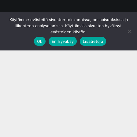
© S&J Media Oy
Käytämme evästeitä sivuston toiminnoissa, ominaisuuksissa ja
liikenteen analysoinnissa. Käyttämällä sivustoa hyväksyt
evästeiden käytön.
Ok
En hyväksy
Lisätietoja
;