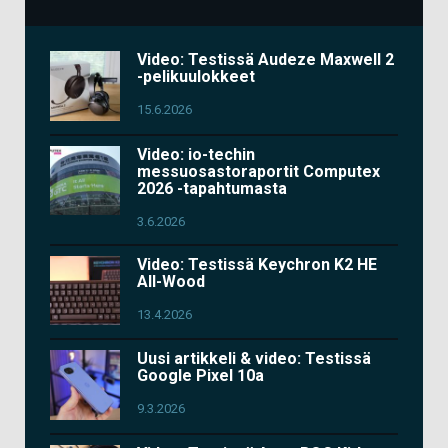
Video: Testissä Audeze Maxwell 2
-pelikuulokkeet
15.6.2026
Video: io-techin
messuosastoraportit Computex
2026 -tapahtumasta
3.6.2026
Video: Testissä Keychron K2 HE
All-Wood
13.4.2026
Uusi artikkeli & video: Testissä
Google Pixel 10a
9.3.2026