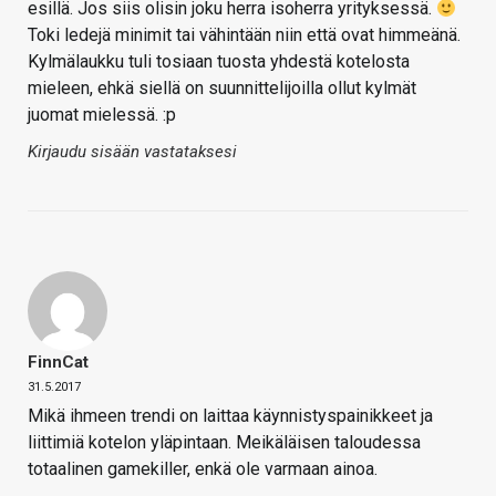
esillä. Jos siis olisin joku herra isoherra yrityksessä.
Toki ledejä minimit tai vähintään niin että ovat himmeänä.
Kylmälaukku tuli tosiaan tuosta yhdestä kotelosta
mieleen, ehkä siellä on suunnittelijoilla ollut kylmät
juomat mielessä. :p
Kirjaudu sisään vastataksesi
FinnCat
31.5.2017
Mikä ihmeen trendi on laittaa käynnistyspainikkeet ja
liittimiä kotelon yläpintaan. Meikäläisen taloudessa
totaalinen gamekiller, enkä ole varmaan ainoa.