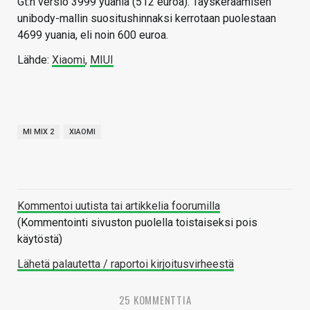
Gt:n versio 3999 yuania (512 euroa). Täyskeraamisen
unibody-mallin suositushinnaksi kerrotaan puolestaan
4699 yuania, eli noin 600 euroa.
Lähde:
Xiaomi
,
MIUI
MI MIX 2
XIAOMI
Kommentoi uutista tai artikkelia foorumilla
(Kommentointi sivuston puolella toistaiseksi pois
käytöstä)
Lähetä palautetta / raportoi kirjoitusvirheestä
25 KOMMENTTIA