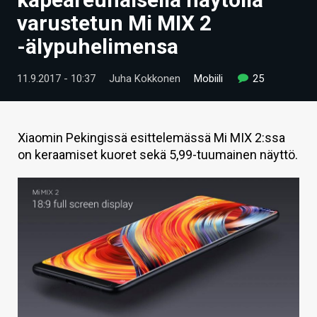
ARTIKKELIT
varustetun Mi MIX 2
-älypuhelimensa
VIDEOT
TECHBBS
11.9.2017 - 10:37
Juha Kokkonen
Mobiili
25
TIETOA
HINTA.FI
Xiaomin Pekingissä esittelemässä Mi MIX 2:ssa
on keraamiset kuoret sekä 5,99-tuumainen näyttö.
KAUPPA
VAIHDA TEEMA
HAKU