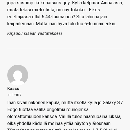
jopa siistimpi kokonaisuus. :joy: Kyllä kelpaisi. Ainoa asia,
mistä tekisi mieli ulista, on näyttökoko… Eikös
edeltäjässä ollut 6.44-tuumainen? Sitä lähinnä jäin
kaipailemaan. Mutta ihan hyvä toki tuo 6-tuumainenkin.
Kirjaudu sisään vastataksesi
Kassu
11.9.2017
Ihan kivan näkönen kapula, mutta itsellä kyllä jo Galaxy S7
Edge tuottaa välillä ongelmia reunojensa
olemattomuuden kanssa. Välillä tulee haamupainalluksia,
eikä yhdellä kädellä meinaa yltää näytön yläreunaan.