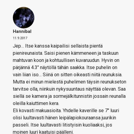
Hannibal
11.9.2017
Jep… Itse kanssa kaipailisi sellaista pientä
pienireunaista. Saisi pienen kämmeneen ja taskuun
mahtuvan koon ja kohtuullisen kuvaruudun. Hyvin on
pärjännä 4.3″ näytöllä tähän saakka. Itse puhelin on
vain liian iso… Siinä on sitten oikeasti niitä reunuksia.
Mutta ei minun mielestä puhelimen täysin reunukseton
tarvitse olla, niinkuin nykysuuntaus näyttää olevan. Saa
siellä se kamera ja sormejälkitunnistin jossain reunalla
oleilla kaiuttimen kera.
Eli kovasti makuasioita. Yhdelle kaverille se 7″ luuri
olisi luultavasti hänen leipälapiokouraansa juurikin
passeli. Itse luultavasti litistyisin kuoliaaksi, jos
moinen luuri kaatuisi päälleni.