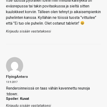
Itse tuossa pyöräilen töihin niin minulla kännykkä on
eväsrepussa tai takin povitaskussa ja sieltä sitten
kuulokkeet korviin. Tälleen olen tehnyt jo aikaisempienkin
puhelinten kanssa. Kyllähän ne töissä tuosta "vittuilee"
että "Ei tuo ole puhelin. Olet ostanut tabletin"
Kirjaudu sisään vastataksesi
FlyingAntero
13.9.2017
Renderoinneissä on taas vähän kavennettu reunoja
:tdown:.
Spoiler: Kuvat
Kirjaudu sisään vastataksesi