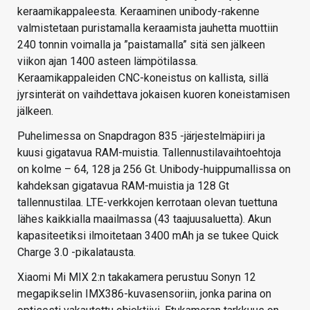
keraamikappaleesta. Keraaminen unibody-rakenne
valmistetaan puristamalla keraamista jauhetta muottiin
240 tonnin voimalla ja ”paistamalla” sitä sen jälkeen
viikon ajan 1400 asteen lämpötilassa.
Keraamikappaleiden CNC-koneistus on kallista, sillä
jyrsinterät on vaihdettava jokaisen kuoren koneistamisen
jälkeen.
Puhelimessa on Snapdragon 835 -järjestelmäpiiri ja
kuusi gigatavua RAM-muistia. Tallennustilavaihtoehtoja
on kolme – 64, 128 ja 256 Gt. Unibody-huippumallissa on
kahdeksan gigatavua RAM-muistia ja 128 Gt
tallennustilaa. LTE-verkkojen kerrotaan olevan tuettuna
lähes kaikkialla maailmassa (43 taajuusaluetta). Akun
kapasiteetiksi ilmoitetaan 3400 mAh ja se tukee Quick
Charge 3.0 -pikalatausta.
Xiaomi Mi MIX 2:n takakamera perustuu Sonyn 12
megapikselin IMX386-kuvasensoriin, jonka parina on