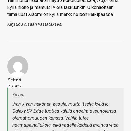
Tämmönen reunaton näyttö kokoluokassa 4,7-5,0" olisi
kyllä hieno ja mahtuisi vielä taskuunkin. Ulkonäöltään
tämä uusi Xiaomi on kyllä markkinoiden kärkipäässä.
Kirjaudu sisään vastataksesi
Zetteri
11.9.2017
Kassu
Ihan kivan näkönen kapula, mutta itsellä kyllä jo
Galaxy S7 Edge tuottaa välillä ongelmia reunojensa
olemattomuuden kanssa. Välillä tulee
haamupainalluksia, eikä yhdellä kädellä meinaa yltää