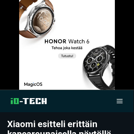
Xiaomi esitteli erittäin
UUTISET
kapeareunaisella näytöllä