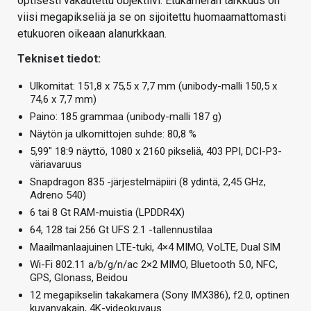
optisesti vakautettu objektiivi. Etukameran tarkkuus on
viisi megapikseliä ja se on sijoitettu huomaamattomasti
etukuoren oikeaan alanurkkaan.
Tekniset tiedot:
Ulkomitat: 151,8 x 75,5 x 7,7 mm (unibody-malli 150,5 x
74,6 x 7,7 mm)
Paino: 185 grammaa (unibody-malli 187 g)
Näytön ja ulkomittojen suhde: 80,8 %
5,99″ 18:9 näyttö, 1080 x 2160 pikseliä, 403 PPI, DCI-P3-
väriavaruus
Snapdragon 835 -järjestelmäpiiri (8 ydintä, 2,45 GHz,
Adreno 540)
6 tai 8 Gt RAM-muistia (LPDDR4X)
64, 128 tai 256 Gt UFS 2.1 -tallennustilaa
Maailmanlaajuinen LTE-tuki, 4×4 MIMO, VoLTE, Dual SIM
Wi-Fi 802.11 a/b/g/n/ac 2×2 MIMO, Bluetooth 5.0, NFC,
GPS, Glonass, Beidou
12 megapikselin takakamera (Sony IMX386), f2.0, optinen
kuvanvakain, 4K-videokuvaus