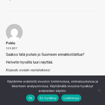
Poklu
13.9.2017
Saakos tätä jostain jo Suomeen ennakkotilattua?
Helvetin hyvältä luuri näyttää.
Kirjaudu sisään vastataksesi
Käytämme evästeitä sivuston toiminnoissa, ominaisuuksissa ja
liikenteen analysoinnissa. Käyttämällä sivustoa hyväksyt
evästeiden käytön.
Ok
En hyväksy
Lisätietoja
Kommentoi uutista tai artikkelia foorumilla
(Kommentointi sivuston puolella toistakseksi pois