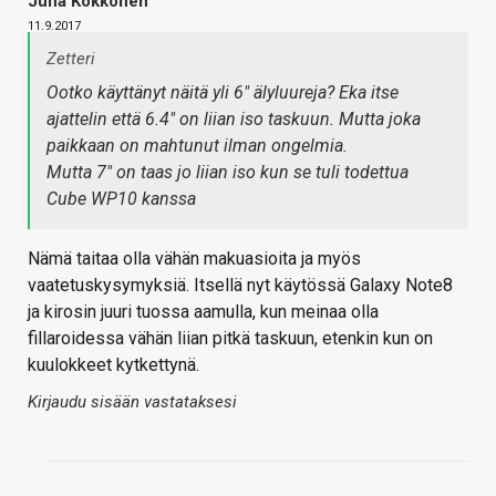
Juha Kokkonen
11.9.2017
Zetteri
Ootko käyttänyt näitä yli 6" älyluureja? Eka itse
ajattelin että 6.4" on liian iso taskuun. Mutta joka
paikkaan on mahtunut ilman ongelmia.
Mutta 7" on taas jo liian iso kun se tuli todettua
Cube WP10 kanssa
Nämä taitaa olla vähän makuasioita ja myös
vaatetuskysymyksiä. Itsellä nyt käytössä Galaxy Note8
ja kirosin juuri tuossa aamulla, kun meinaa olla
fillaroidessa vähän liian pitkä taskuun, etenkin kun on
kuulokkeet kytkettynä.
Kirjaudu sisään vastataksesi