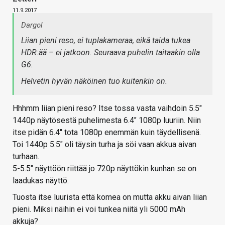
11.9.2017
Dargol
Liian pieni reso, ei tuplakameraa, eikä taida tukea
HDR:ää – ei jatkoon. Seuraava puhelin taitaakin olla
G6.
Helvetin hyvän näköinen tuo kuitenkin on.
Hhhmm liian pieni reso? Itse tossa vasta vaihdoin 5.5"
1440p näytösestä puhelimesta 6.4" 1080p luuriin. Niin
itse pidän 6.4" tota 1080p enemmän kuin täydellisenä.
Toi 1440p 5.5" oli täysin turha ja söi vaan akkua aivan
turhaan.
5-5.5" näyttöön riittää jo 720p näyttökin kunhan se on
laadukas näyttö.
Tuosta itse luurista että komea on mutta akku aivan liian
pieni. Miksi näihin ei voi tunkea niitä yli 5000 mAh
akkuja?